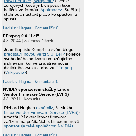
RawTherapee
(
Wikipedie
). Vedle
zdrojových kódů je k dispozici také
balíček ve formátu
AppImage
. Stačí jej
stáhnout, nastavit právo ke spuštění a
spustit.
Ladislav Hagara
|
Komentářů: 0
FFmpeg 9.0 "Lei"
4.8. 20:44 | Zajímavý článek
Jean-Baptiste Kempf na svém blogu
představil novou verzi 9.0 "Lei"
kolekce
svobodného softwaru umožňujícího
nahrávání, konverzi a streamovaní
digitálního zvuku a obrazu
FFmpeg
(
Wikipedie
).
Ladislav Hagara
|
Komentářů: 0
NVIDIA sponzorem služby Linux
Vendor Firmware Service (LVFS)
4.8. 20:11 | Komunita
Richard Hughes
oznámil
, že službu
Linux Vendor Firmware Service (LVFS)
umožňující aktualizovat firmware
zařízení na počítačích s Linuxem, nově
sponzoruje také společnost NVIDIA
.
Ladislav Hagara
|
Komentářů: 0