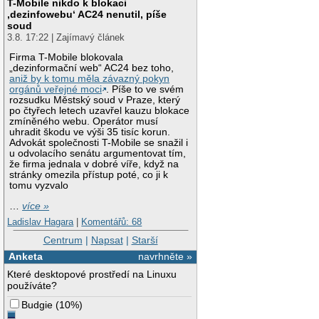
T-Mobile nikdo k blokaci
‚dezinfowebu‘ AC24 nenutil, píše
soud
3.8. 17:22 | Zajímavý článek
Firma T-Mobile blokovala
„dezinformační web“ AC24 bez toho,
aniž by k tomu měla závazný pokyn
orgánů veřejné moci
. Píše to ve svém
rozsudku Městský soud v Praze, který
po čtyřech letech uzavřel kauzu blokace
zmíněného webu. Operátor musí
uhradit škodu ve výši 35 tisíc korun.
Advokát společnosti T-Mobile se snažil i
u odvolacího senátu argumentovat tím,
že firma jednala v dobré víře, když na
stránky omezila přístup poté, co ji k
tomu vyzvalo
…
více »
Ladislav Hagara
|
Komentářů: 68
Centrum
|
Napsat
|
Starší
Anketa
navrhněte »
Které desktopové prostředí na Linuxu
používáte?
Budgie
(
10%
)