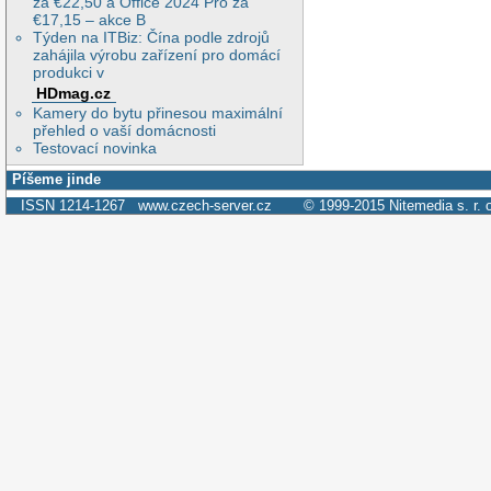
za €22,50 a Office 2024 Pro za
€17,15 – akce B
Týden na ITBiz: Čína podle zdrojů
zahájila výrobu zařízení pro domácí
produkci v
HDmag.cz
Kamery do bytu přinesou maximální
přehled o vaší domácnosti
Testovací novinka
Píšeme jinde
ISSN 1214-1267
www.czech-server.cz
© 1999-2015
Nitemedia s. r. 