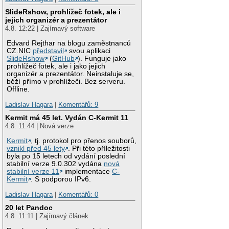
SlideRshow, prohlížeč fotek, ale i
jejich organizér a prezentátor
4.8. 12:22 | Zajímavý software
Edvard Rejthar na blogu zaměstnanců
CZ.NIC
představil
svou aplikaci
SlideRshow
(
GitHub
). Funguje jako
prohlížeč fotek, ale i jako jejich
organizér a prezentátor. Neinstaluje se,
běží přímo v prohlížeči. Bez serveru.
Offline.
Ladislav Hagara
|
Komentářů: 9
Kermit má 45 let. Vydán C-Kermit 11
4.8. 11:44 | Nová verze
Kermit
, tj. protokol pro přenos souborů,
vznikl před 45 lety
. Při této příležitosti
byla po 15 letech od vydání poslední
stabilní verze 9.0.302 vydána
nová
stabilní verze 11
implementace
C-
Kermit
. S podporou IPv6.
Ladislav Hagara
|
Komentářů: 0
20 let Pandoc
4.8. 11:11 | Zajímavý článek