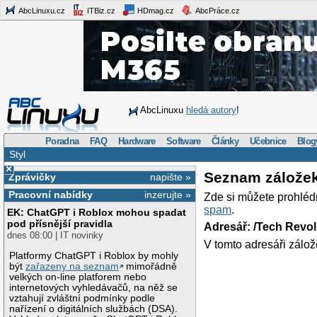
AbcLinuxu.cz
ITBiz.cz
HDmag.cz
AbcPráce.cz
AbcLinuxu
hledá autory
!
Poradna
FAQ
Hardware
Software
Články
Učebnice
Blog
Styl
×
Seznam zálože
Zprávičky
napište »
Pracovní nabídky
inzerujte »
Zde si můžete prohléd
spam
.
EK: ChatGPT i Roblox mohou spadat
pod přísnější pravidla
Adresář: /Tech Revo
dnes 08:00 | IT novinky
V tomto adresáři zálož
Platformy ChatGPT i Roblox by mohly
být
zařazeny na seznam
mimořádně
velkých on-line platforem nebo
internetových vyhledávačů, na něž se
vztahují zvláštní podmínky podle
nařízení o digitálních službách (DSA).