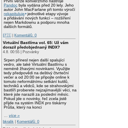
První verze konverzního nástroje
Pandoc
byla vydána před 20 lety. Jeho
autor John MacFarlane při tomto výročí
rekapituluje
jednotlivé etapy vývoje
a přidávání nových funkcí – rozšíření
nejen Markdownu a podporu mnoha
dalších formátů.
|🇵🇸
|
Komentářů: 0
Virtuální Bastlírna vol. 65: Už vám
dorazil předobjednaný INDX?
4.8. 00:55 | Pozvánky
Srpen přinesl nejen další spalující
vedro, ale také Virtuální Bastlírnu s
neméně žhavými novinkami. Využijte
tedy předpovědi na deštivý čtvrteční
večer a od 20:00 se připojte online k
tomuto neformálnímu setkání kutilů,
techniků a vědců, kde se strahovskými
bastlíři proberete nejzajímavější věci, na
které jste narazili za poslední měsíc.
Pokud jde o novinky, řeč zcela jistě
přijde na systém INDX pro tiskárny
Průša, který na konci
…
více »
bkralik
|
Komentářů: 0