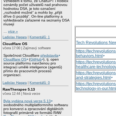
Vzhledem k tomu, že ChatGPT i Roblox
oznámily počet uživatelů nad prahovou
hodnotou DSA, je toto označení
„rozhodně možné“ a mohlo by „přijít
dříve či později“. On-line platformy a
vyhledávače zařazené na seznamy DSA
musejí
…
více »
Ladislav Hagara
|
Komentářů: 1
Tech Revolutions Ne
Cloudflare OS
včera 17:00 | Zajímavý software
https://techrevolutio
Společnost Cloudflare
představila
behaviors.html
Cloudflare OS
(
GitHub
), tj. open
https://techrevoluti
source platformu navrženou pro
healthcare-technology
integraci umělé inteligence (agentů)
přímo do pracovních procesů
https://techrevolutio
organizací.
and-strategies.html
Ladislav Hagara
|
Komentářů: 0
https://techrevolutio
technology-in-our.htm
RawTherapee 5.13
včera 12:44 | Nová verze
Byla vydána nová verze 5.13
svobodného multiplatformního softwaru
pro konverzi a zpracování digitálních
fotografií primárně ve formátů RAW