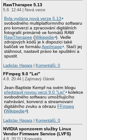
RawTherapee 5.13
5.8. 12:44 | Nová verze
Byla vydána nová verze 5.13
svobodného multiplatformního softwaru
pro konverzi a zpracování digitálních
fotografií primárně ve formátů RAW
RawTherapee
(
Wikipedie
). Vedle
zdrojových kódů je k dispozici také
balíček ve formátu
AppImage
. Stačí jej
stáhnout, nastavit právo ke spuštění a
spustit.
Ladislav Hagara
|
Komentářů: 0
FFmpeg 9.0 "Lei"
4.8. 20:44 | Zajímavý článek
Jean-Baptiste Kempf na svém blogu
představil novou verzi 9.0 "Lei"
kolekce
svobodného softwaru umožňujícího
nahrávání, konverzi a streamovaní
digitálního zvuku a obrazu
FFmpeg
(
Wikipedie
).
Ladislav Hagara
|
Komentářů: 0
NVIDIA sponzorem služby Linux
Vendor Firmware Service (LVFS)
4.8. 20:11 | Komunita