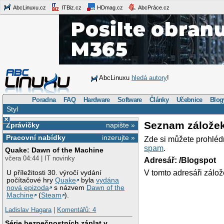
AbcLinuxu.cz
ITBiz.cz
HDmag.cz
AbcPráce.cz
AbcLinuxu
hledá autory
!
Poradna
FAQ
Hardware
Software
Články
Učebnice
Blog
Styl
×
Seznam zálože
Zprávičky
napište »
Pracovní nabídky
inzerujte »
Zde si můžete prohléd
spam
.
Quake: Dawn of the Machine
včera 04:44 | IT novinky
Adresář: /Blogspot
V tomto adresáři zálož
U příležitosti 30. výročí vydání
počítačové hry
Quake
byla
vydána
nová epizoda
s názvem
Dawn of the
Machine
(
Steam
).
Ladislav Hagara
|
Komentářů: 4
Série bezpečnostních záplat v