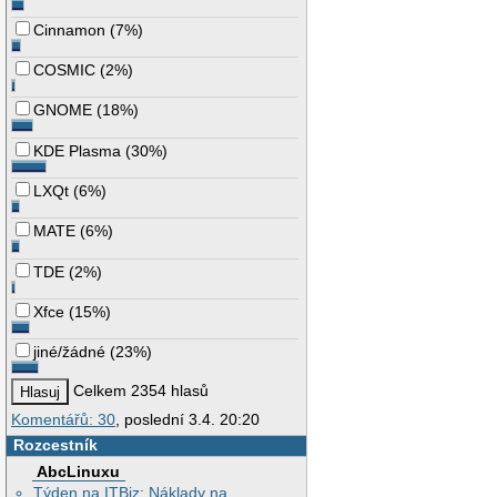
Cinnamon
(
7%
)
COSMIC
(
2%
)
GNOME
(
18%
)
KDE Plasma
(
30%
)
LXQt
(
6%
)
MATE
(
6%
)
TDE
(
2%
)
Xfce
(
15%
)
jiné/žádné
(
23%
)
Celkem 2354 hlasů
Komentářů: 30
, poslední 3.4. 20:20
Rozcestník
AbcLinuxu
Týden na ITBiz: Náklady na