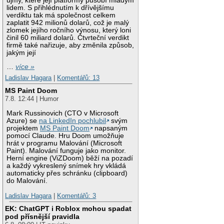
újmy, které její platformy působí mladým
lidem. S přihlédnutím k dřívějšímu
verdiktu tak má společnost celkem
zaplatit 942 milionů dolarů, což je malý
zlomek jejího ročního výnosu, který loni
činil 60 miliard dolarů. Čtvrteční verdikt
firmě také nařizuje, aby změnila způsob,
jakým její
…
více »
Ladislav Hagara
|
Komentářů: 13
MS Paint Doom
7.8. 12:44 | Humor
Mark Russinovich (CTO v Microsoft
Azure) se
na LinkedIn pochlubil
svým
projektem
MS Paint Doom
napsaným
pomocí Claude. Hru Doom umožňuje
hrát v programu Malování (Microsoft
Paint). Malování funguje jako monitor.
Herní engine (ViZDoom) běží na pozadí
a každý vykreslený snímek hry vkládá
automaticky přes schránku (clipboard)
do Malování.
Ladislav Hagara
|
Komentářů: 3
EK: ChatGPT i Roblox mohou spadat
pod přísnější pravidla