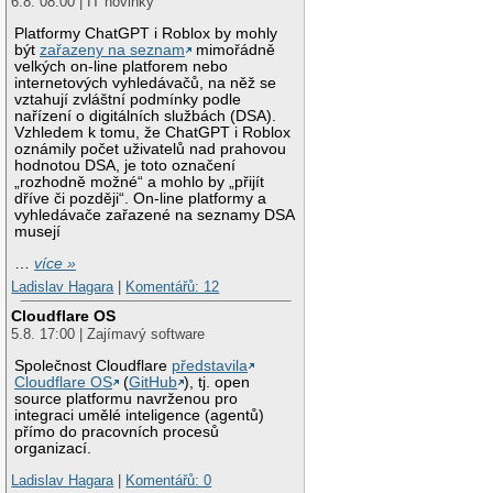
6.8. 08:00 | IT novinky
Platformy ChatGPT i Roblox by mohly
být
zařazeny na seznam
mimořádně
velkých on-line platforem nebo
internetových vyhledávačů, na něž se
vztahují zvláštní podmínky podle
nařízení o digitálních službách (DSA).
Vzhledem k tomu, že ChatGPT i Roblox
oznámily počet uživatelů nad prahovou
hodnotou DSA, je toto označení
„rozhodně možné“ a mohlo by „přijít
dříve či později“. On-line platformy a
vyhledávače zařazené na seznamy DSA
musejí
…
více »
Ladislav Hagara
|
Komentářů: 12
Cloudflare OS
5.8. 17:00 | Zajímavý software
Společnost Cloudflare
představila
Cloudflare OS
(
GitHub
), tj. open
source platformu navrženou pro
integraci umělé inteligence (agentů)
přímo do pracovních procesů
organizací.
Ladislav Hagara
|
Komentářů: 0