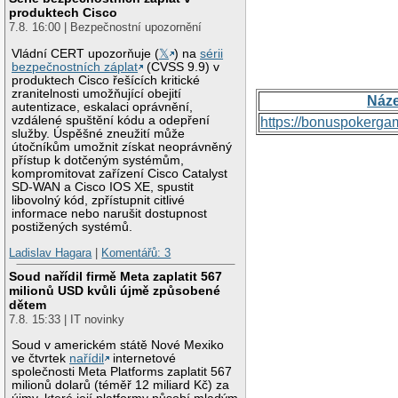
produktech Cisco
7.8. 16:00 | Bezpečnostní upozornění
Vládní CERT upozorňuje (
𝕏
) na
sérii
bezpečnostních záplat
(CVSS 9.9) v
produktech Cisco řešících kritické
zranitelnosti umožňující obejití
Náz
autentizace, eskalaci oprávnění,
vzdálené spuštění kódu a odepření
https://bonuspokerga
služby. Úspěšné zneužití může
útočníkům umožnit získat neoprávněný
přístup k dotčeným systémům,
kompromitovat zařízení Cisco Catalyst
SD-WAN a Cisco IOS XE, spustit
libovolný kód, zpřístupnit citlivé
informace nebo narušit dostupnost
postižených systémů.
Ladislav Hagara
|
Komentářů: 3
Soud nařídil firmě Meta zaplatit 567
milionů USD kvůli újmě způsobené
dětem
7.8. 15:33 | IT novinky
Soud v americkém státě Nové Mexiko
ve čtvrtek
nařídil
internetové
společnosti Meta Platforms zaplatit 567
milionů dolarů (téměř 12 miliard Kč) za