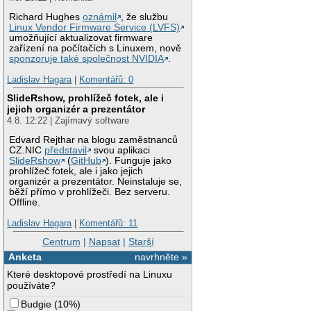
Richard Hughes
oznámil
, že službu
Linux Vendor Firmware Service (LVFS)
umožňující aktualizovat firmware
zařízení na počítačích s Linuxem, nově
sponzoruje také společnost NVIDIA
.
Ladislav Hagara
|
Komentářů: 0
SlideRshow, prohlížeč fotek, ale i
jejich organizér a prezentátor
4.8. 12:22 | Zajímavý software
Edvard Rejthar na blogu zaměstnanců
CZ.NIC
představil
svou aplikaci
SlideRshow
(
GitHub
). Funguje jako
prohlížeč fotek, ale i jako jejich
organizér a prezentátor. Neinstaluje se,
běží přímo v prohlížeči. Bez serveru.
Offline.
Ladislav Hagara
|
Komentářů: 11
Centrum
|
Napsat
|
Starší
Anketa
navrhněte »
Které desktopové prostředí na Linuxu
používáte?
Budgie
(
10%
)