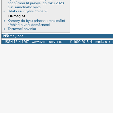
podpůrnou AI převýší do roku 2028
plat samotného vývo
Událo se v týdnu 32/2026
HDmag.cz
Kamery do bytu přinesou maximální
přehled o vaší domácnosti
Testovací novinka
Píšeme jinde
ISSN 1214-1267
www.czech-server.cz
© 1999-2015
Nitemedia s. r. 