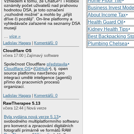
Home Floor Tile
Vzhledem k tomu, že ChatGPT i Roblox
oznámily počet uživatelů nad prahovou
Business Invest Mode
hodnotou DSA, je toto označení
„rozhodně možné“ a mohlo by „přijít
About Income Tax
dříve či později“. On-line platformy a
Health Guard Oil
vyhledávače zařazené na seznamy DSA
musejí
Kidney Health Tips
Best Backpacking St
…
více »
Ladislav Hagara
|
Komentářů: 0
Plumbing Chelsea
Cloudflare OS
včera 17:00 | Zajímavý software
Společnost Cloudflare
představila
Cloudflare OS
(
GitHub
), tj. open
source platformu navrženou pro
integraci umělé inteligence (agentů)
přímo do pracovních procesů
organizací.
Ladislav Hagara
|
Komentářů: 0
RawTherapee 5.13
včera 12:44 | Nová verze
Byla vydána nová verze 5.13
svobodného multiplatformního softwaru
pro konverzi a zpracování digitálních
fotografií primárně ve formátů RAW