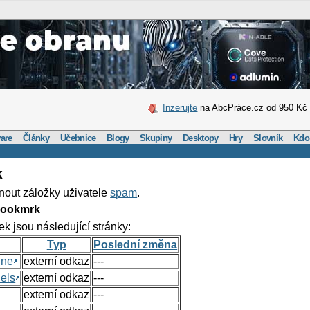
Inzerujte
na AbcPráce.cz od 950 Kč
are
Články
Učebnice
Blogy
Skupiny
Desktopy
Hry
Slovník
Kdo
k
nout záložky uživatele
spam
.
Bookmrk
ek jsou následující stránky:
Typ
Poslední změna
ine
externí odkaz
---
els
externí odkaz
---
externí odkaz
---