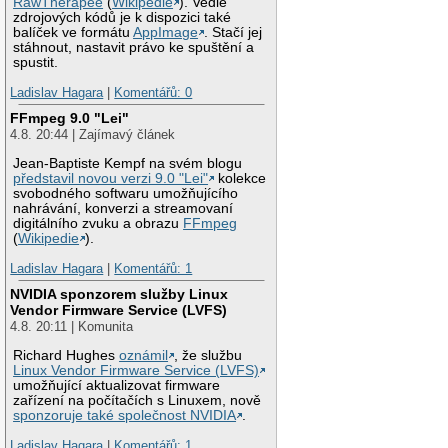
RawTherapee
(
Wikipedie
). Vedle
zdrojových kódů je k dispozici také
balíček ve formátu
AppImage
. Stačí jej
stáhnout, nastavit právo ke spuštění a
spustit.
Ladislav Hagara
|
Komentářů: 0
FFmpeg 9.0 "Lei"
4.8. 20:44 | Zajímavý článek
Jean-Baptiste Kempf na svém blogu
představil novou verzi 9.0 "Lei"
kolekce
svobodného softwaru umožňujícího
nahrávání, konverzi a streamovaní
digitálního zvuku a obrazu
FFmpeg
(
Wikipedie
).
Ladislav Hagara
|
Komentářů: 1
NVIDIA sponzorem služby Linux
Vendor Firmware Service (LVFS)
4.8. 20:11 | Komunita
Richard Hughes
oznámil
, že službu
Linux Vendor Firmware Service (LVFS)
umožňující aktualizovat firmware
zařízení na počítačích s Linuxem, nově
sponzoruje také společnost NVIDIA
.
Ladislav Hagara
|
Komentářů: 1