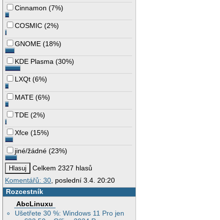
Cinnamon
(
7%
)
COSMIC
(
2%
)
GNOME
(
18%
)
KDE Plasma
(
30%
)
LXQt
(
6%
)
MATE
(
6%
)
TDE
(
2%
)
Xfce
(
15%
)
jiné/žádné
(
23%
)
Celkem 2327 hlasů
Komentářů: 30
, poslední 3.4. 20:20
Rozcestník
AbcLinuxu
Ušetřete 30 %: Windows 11 Pro jen