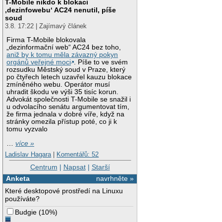
T-Mobile nikdo k blokaci
‚dezinfowebu‘ AC24 nenutil, píše
soud
3.8. 17:22 | Zajímavý článek
Firma T-Mobile blokovala
„dezinformační web“ AC24 bez toho,
aniž by k tomu měla závazný pokyn
orgánů veřejné moci
. Píše to ve svém
rozsudku Městský soud v Praze, který
po čtyřech letech uzavřel kauzu blokace
zmíněného webu. Operátor musí
uhradit škodu ve výši 35 tisíc korun.
Advokát společnosti T-Mobile se snažil i
u odvolacího senátu argumentovat tím,
že firma jednala v dobré víře, když na
stránky omezila přístup poté, co ji k
tomu vyzvalo
…
více »
Ladislav Hagara
|
Komentářů: 52
Centrum
|
Napsat
|
Starší
Anketa
navrhněte »
Které desktopové prostředí na Linuxu
používáte?
Budgie
(
10%
)