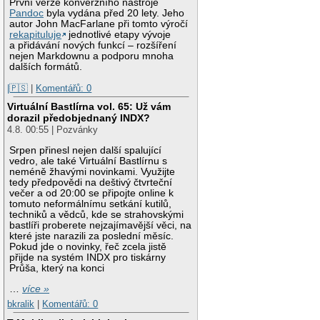
První verze konverzního nástroje
Pandoc
byla vydána před 20 lety. Jeho
autor John MacFarlane při tomto výročí
rekapituluje
jednotlivé etapy vývoje
a přidávání nových funkcí – rozšíření
nejen Markdownu a podporu mnoha
dalších formátů.
|🇵🇸
|
Komentářů: 0
Virtuální Bastlírna vol. 65: Už vám
dorazil předobjednaný INDX?
4.8. 00:55 | Pozvánky
Srpen přinesl nejen další spalující
vedro, ale také Virtuální Bastlírnu s
neméně žhavými novinkami. Využijte
tedy předpovědi na deštivý čtvrteční
večer a od 20:00 se připojte online k
tomuto neformálnímu setkání kutilů,
techniků a vědců, kde se strahovskými
bastlíři proberete nejzajímavější věci, na
které jste narazili za poslední měsíc.
Pokud jde o novinky, řeč zcela jistě
přijde na systém INDX pro tiskárny
Průša, který na konci
…
více »
bkralik
|
Komentářů: 0