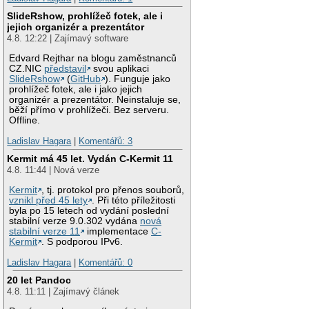
SlideRshow, prohlížeč fotek, ale i
jejich organizér a prezentátor
4.8. 12:22 | Zajímavý software
Edvard Rejthar na blogu zaměstnanců
CZ.NIC
představil
svou aplikaci
SlideRshow
(
GitHub
). Funguje jako
prohlížeč fotek, ale i jako jejich
organizér a prezentátor. Neinstaluje se,
běží přímo v prohlížeči. Bez serveru.
Offline.
Ladislav Hagara
|
Komentářů: 3
Kermit má 45 let. Vydán C-Kermit 11
4.8. 11:44 | Nová verze
Kermit
, tj. protokol pro přenos souborů,
vznikl před 45 lety
. Při této příležitosti
byla po 15 letech od vydání poslední
stabilní verze 9.0.302 vydána
nová
stabilní verze 11
implementace
C-
Kermit
. S podporou IPv6.
Ladislav Hagara
|
Komentářů: 0
20 let Pandoc
4.8. 11:11 | Zajímavý článek