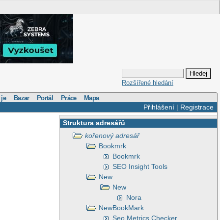
Rozšířené hledání
 je
Bazar
Portál
Práce
Mapa
Přihlášení
|
Registrace
Struktura adresářů
kořenový adresář
Bookmrk
Bookmrk
SEO Insight Tools
New
New
Nora
NewBookMark
Seo Metrics Checker