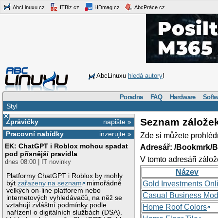
AbcLinuxu.cz
ITBiz.cz
HDmag.cz
AbcPráce.cz
AbcLinuxu
hledá autory
!
Poradna
FAQ
Hardware
Softw
Styl
×
Seznam zálože
Zprávičky
napište »
Pracovní nabídky
inzerujte »
Zde si můžete prohléd
EK: ChatGPT i Roblox mohou spadat
Adresář: /Bookmrk/
pod přísnější pravidla
V tomto adresáři zálož
dnes 08:00 | IT novinky
Název
Platformy ChatGPT i Roblox by mohly
být
zařazeny na seznam
mimořádně
Gold Investments Onl
velkých on-line platforem nebo
Casual Business Mod
internetových vyhledávačů, na něž se
vztahují zvláštní podmínky podle
Home Roof Colors
nařízení o digitálních službách (DSA).