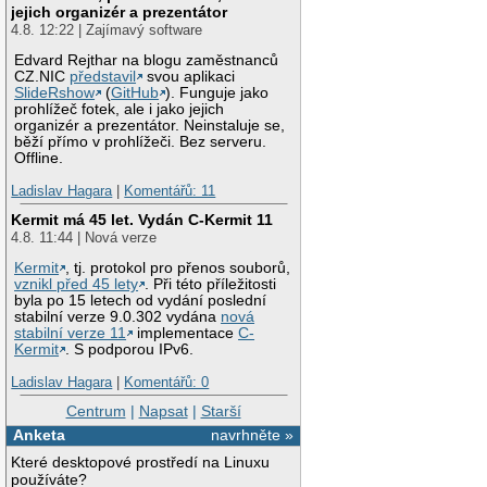
jejich organizér a prezentátor
4.8. 12:22 | Zajímavý software
Edvard Rejthar na blogu zaměstnanců
CZ.NIC
představil
svou aplikaci
SlideRshow
(
GitHub
). Funguje jako
prohlížeč fotek, ale i jako jejich
organizér a prezentátor. Neinstaluje se,
běží přímo v prohlížeči. Bez serveru.
Offline.
Ladislav Hagara
|
Komentářů: 11
Kermit má 45 let. Vydán C-Kermit 11
4.8. 11:44 | Nová verze
Kermit
, tj. protokol pro přenos souborů,
vznikl před 45 lety
. Při této příležitosti
byla po 15 letech od vydání poslední
stabilní verze 9.0.302 vydána
nová
stabilní verze 11
implementace
C-
Kermit
. S podporou IPv6.
Ladislav Hagara
|
Komentářů: 0
Centrum
|
Napsat
|
Starší
Anketa
navrhněte »
Které desktopové prostředí na Linuxu
používáte?