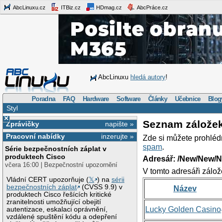
AbcLinuxu.cz
ITBiz.cz
HDmag.cz
AbcPráce.cz
AbcLinuxu
hledá autory
!
Poradna
FAQ
Hardware
Software
Články
Učebnice
Blog
Styl
×
Seznam zálože
Zprávičky
napište »
Pracovní nabídky
inzerujte »
Zde si můžete prohléd
spam
.
Série bezpečnostních záplat v
produktech Cisco
Adresář: /New/New/N
včera 16:00 | Bezpečnostní upozornění
V tomto adresáři zálož
Vládní CERT upozorňuje (
𝕏
) na
sérii
bezpečnostních záplat
(CVSS 9.9) v
Název
produktech Cisco řešících kritické
zranitelnosti umožňující obejití
Lucky Golden Casino
autentizace, eskalaci oprávnění,
vzdálené spuštění kódu a odepření