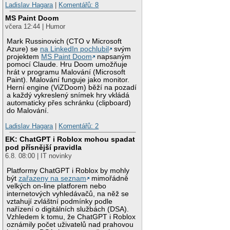
Ladislav Hagara
|
Komentářů: 8
MS Paint Doom
včera 12:44 | Humor
Mark Russinovich (CTO v Microsoft
Azure) se
na LinkedIn pochlubil
svým
projektem
MS Paint Doom
napsaným
pomocí Claude. Hru Doom umožňuje
hrát v programu Malování (Microsoft
Paint). Malování funguje jako monitor.
Herní engine (ViZDoom) běží na pozadí
a každý vykreslený snímek hry vkládá
automaticky přes schránku (clipboard)
do Malování.
Ladislav Hagara
|
Komentářů: 2
EK: ChatGPT i Roblox mohou spadat
pod přísnější pravidla
6.8. 08:00 | IT novinky
Platformy ChatGPT i Roblox by mohly
být
zařazeny na seznam
mimořádně
velkých on-line platforem nebo
internetových vyhledávačů, na něž se
vztahují zvláštní podmínky podle
nařízení o digitálních službách (DSA).
Vzhledem k tomu, že ChatGPT i Roblox
oznámily počet uživatelů nad prahovou