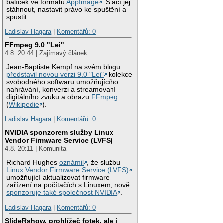
balíček ve formátu
AppImage
. Stačí jej
stáhnout, nastavit právo ke spuštění a
spustit.
Ladislav Hagara
|
Komentářů: 0
FFmpeg 9.0 "Lei"
4.8. 20:44 | Zajímavý článek
Jean-Baptiste Kempf na svém blogu
představil novou verzi 9.0 "Lei"
kolekce
svobodného softwaru umožňujícího
nahrávání, konverzi a streamovaní
digitálního zvuku a obrazu
FFmpeg
(
Wikipedie
).
Ladislav Hagara
|
Komentářů: 0
NVIDIA sponzorem služby Linux
Vendor Firmware Service (LVFS)
4.8. 20:11 | Komunita
Richard Hughes
oznámil
, že službu
Linux Vendor Firmware Service (LVFS)
umožňující aktualizovat firmware
zařízení na počítačích s Linuxem, nově
sponzoruje také společnost NVIDIA
.
Ladislav Hagara
|
Komentářů: 0
SlideRshow, prohlížeč fotek, ale i