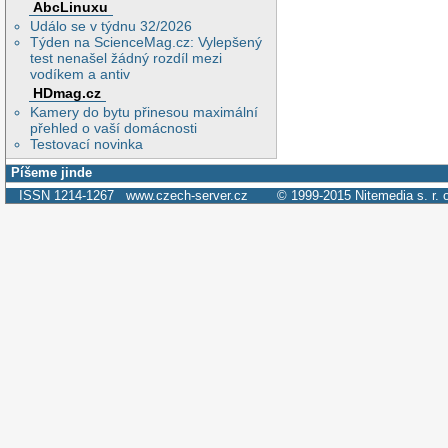
AbcLinuxu
Událo se v týdnu 32/2026
Týden na ScienceMag.cz: Vylepšený
test nenašel žádný rozdíl mezi
vodíkem a antiv
HDmag.cz
Kamery do bytu přinesou maximální
přehled o vaší domácnosti
Testovací novinka
Píšeme jinde
ISSN 1214-1267
www.czech-server.cz
© 1999-2015
Nitemedia s. r. 