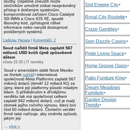
služby. Úspěšné zneužití může
Slot Empire City
útočníkům umožnit získat neoprávněný
přístup k dotčeným systémům,
kompromitovat zařízení Cisco Catalyst
Royal City Roulette
SD-WAN a Cisco IOS XE, spustit
libovolný kód, zpřístupnit citlivé
informace nebo narušit dostupnost
Craze Gambles
postižených systémů.
Ladislav Hagara
|
Komentářů: 2
Spin Dazzle Casino
Soud nařídil firmě Meta zaplatit 567
milionů USD kvůli újmě způsobené
Pride Living Space
dětem
včera 15:33 | IT novinky
Home Groove Oasis
Soud v americkém státě Nové Mexiko
ve čtvrtek
nařídil
internetové
Patio Funiture King
společnosti Meta Platforms zaplatit 567
milionů dolarů (téměř 12 miliard Kč) za
Dream Meadows
újmy, které její platformy působí mladým
lidem. S přihlédnutím k dřívějšímu
Furniture
verdiktu tak má společnost celkem
Garden Design
zaplatit 942 milionů dolarů, což je malý
Trends
zlomek jejího ročního výnosu, který loni
činil 60 miliard dolarů. Čtvrteční verdikt
firmě také nařizuje, aby změnila způsob,
jakým její
…
více »