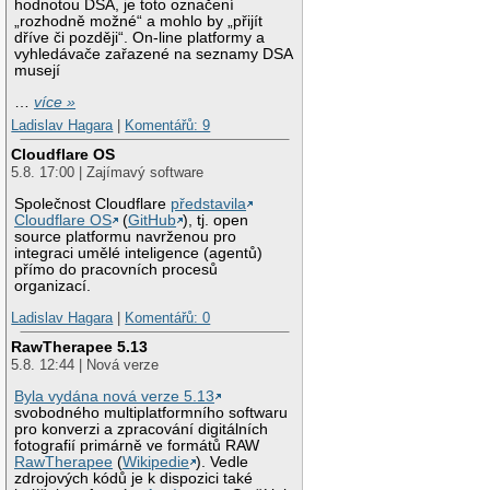
hodnotou DSA, je toto označení
„rozhodně možné“ a mohlo by „přijít
dříve či později“. On-line platformy a
vyhledávače zařazené na seznamy DSA
musejí
…
více »
Ladislav Hagara
|
Komentářů: 9
Cloudflare OS
5.8. 17:00 | Zajímavý software
Společnost Cloudflare
představila
Cloudflare OS
(
GitHub
), tj. open
source platformu navrženou pro
integraci umělé inteligence (agentů)
přímo do pracovních procesů
organizací.
Ladislav Hagara
|
Komentářů: 0
RawTherapee 5.13
5.8. 12:44 | Nová verze
Byla vydána nová verze 5.13
svobodného multiplatformního softwaru
pro konverzi a zpracování digitálních
fotografií primárně ve formátů RAW
RawTherapee
(
Wikipedie
). Vedle
zdrojových kódů je k dispozici také