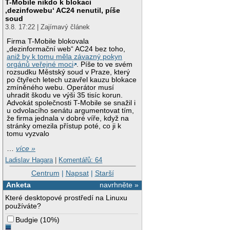
T-Mobile nikdo k blokaci
‚dezinfowebu‘ AC24 nenutil, píše
soud
3.8. 17:22 | Zajímavý článek
Firma T-Mobile blokovala
„dezinformační web“ AC24 bez toho,
aniž by k tomu měla závazný pokyn
orgánů veřejné moci
. Píše to ve svém
rozsudku Městský soud v Praze, který
po čtyřech letech uzavřel kauzu blokace
zmíněného webu. Operátor musí
uhradit škodu ve výši 35 tisíc korun.
Advokát společnosti T-Mobile se snažil i
u odvolacího senátu argumentovat tím,
že firma jednala v dobré víře, když na
stránky omezila přístup poté, co ji k
tomu vyzvalo
…
více »
Ladislav Hagara
|
Komentářů: 64
Centrum
|
Napsat
|
Starší
Anketa
navrhněte »
Které desktopové prostředí na Linuxu
používáte?
Budgie
(
10%
)