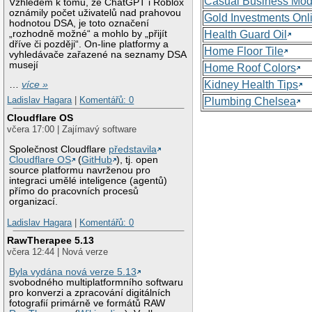
Casual Business Mod
Vzhledem k tomu, že ChatGPT i Roblox
oznámily počet uživatelů nad prahovou
Gold Investments Onl
hodnotou DSA, je toto označení
„rozhodně možné“ a mohlo by „přijít
Health Guard Oil
dříve či později“. On-line platformy a
Home Floor Tile
vyhledávače zařazené na seznamy DSA
musejí
Home Roof Colors
Kidney Health Tips
…
více »
Ladislav Hagara
|
Komentářů: 0
Plumbing Chelsea
Cloudflare OS
včera 17:00 | Zajímavý software
Společnost Cloudflare
představila
Cloudflare OS
(
GitHub
), tj. open
source platformu navrženou pro
integraci umělé inteligence (agentů)
přímo do pracovních procesů
organizací.
Ladislav Hagara
|
Komentářů: 0
RawTherapee 5.13
včera 12:44 | Nová verze
Byla vydána nová verze 5.13
svobodného multiplatformního softwaru
pro konverzi a zpracování digitálních
fotografií primárně ve formátů RAW