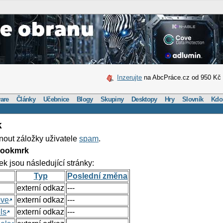
Inzerujte
na AbcPráce.cz od 950 Kč
are
Články
Učebnice
Blogy
Skupiny
Desktopy
Hry
Slovník
Kdo
k
nout záložky uživatele
spam
.
Bookmrk
ek jsou následující stránky:
Typ
Poslední změna
externí odkaz
---
ove
externí odkaz
---
ls
externí odkaz
---