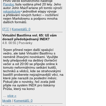
První verze konverzního nástroje
Pandoc
byla vydána před 20 lety. Jeho
autor John MacFarlane při tomto výročí
rekapituluje
jednotlivé etapy vývoje
a přidávání nových funkcí – rozšíření
nejen Markdownu a podporu mnoha
dalších formátů.
|🇵🇸
|
Komentářů: 0
Virtuální Bastlírna vol. 65: Už vám
dorazil předobjednaný INDX?
4.8. 00:55 | Pozvánky
Srpen přinesl nejen další spalující
vedro, ale také Virtuální Bastlírnu s
neméně žhavými novinkami. Využijte
tedy předpovědi na deštivý čtvrteční
večer a od 20:00 se připojte online k
tomuto neformálnímu setkání kutilů,
techniků a vědců, kde se strahovskými
bastlíři proberete nejzajímavější věci, na
které jste narazili za poslední měsíc.
Pokud jde o novinky, řeč zcela jistě
přijde na systém INDX pro tiskárny
Průša, který na konci
…
více »
bkralik
|
Komentářů: 0