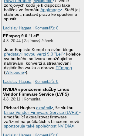
RawTherapee
(
Wikipedie
). Vedle
zdrojových kódů je k dispozici také
balíček ve formátu
AppImage
. Stačí jej
stáhnout, nastavit právo ke spuštění a
spustit.
Ladislav Hagara
|
Komentářů: 0
FFmpeg 9.0 "Lei"
4.8. 20:44 | Zajímavý článek
Jean-Baptiste Kempf na svém blogu
představil novou verzi 9.0 "Lei"
kolekce
svobodného softwaru umožňujícího
nahrávání, konverzi a streamovaní
digitálního zvuku a obrazu
FFmpeg
(
Wikipedie
).
Ladislav Hagara
|
Komentářů: 0
NVIDIA sponzorem služby Linux
Vendor Firmware Service (LVFS)
4.8. 20:11 | Komunita
Richard Hughes
oznámil
, že službu
Linux Vendor Firmware Service (LVFS)
umožňující aktualizovat firmware
zařízení na počítačích s Linuxem, nově
sponzoruje také společnost NVIDIA
.
Ladislav Hagara
|
Komentářů: 0