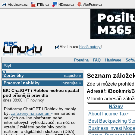
AbcLinuxu.cz
ITBiz.cz
HDmag.cz
AbcPráce.cz
AbcLinuxu
hledá autory
!
Poradna
FAQ
Hardware
Softw
Styl
×
Seznam zálože
Zprávičky
napište »
Pracovní nabídky
inzerujte »
Zde si můžete prohléd
EK: ChatGPT i Roblox mohou spadat
Adresář: /Bookmrk/
pod přísnější pravidla
V tomto adresáři zálož
dnes 08:00 | IT novinky
Název
Platformy ChatGPT i Roblox by mohly
být
zařazeny na seznam
mimořádně
About Income Tax
velkých on-line platforem nebo
Best Backpacking St
internetových vyhledávačů, na něž se
vztahují zvláštní podmínky podle
Business Invest Mode
nařízení o digitálních službách (DSA).