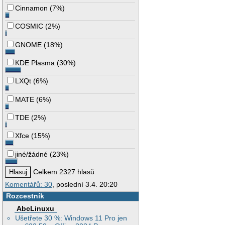
Cinnamon
(
7%
)
COSMIC
(
2%
)
GNOME
(
18%
)
KDE Plasma
(
30%
)
LXQt
(
6%
)
MATE
(
6%
)
TDE
(
2%
)
Xfce
(
15%
)
jiné/žádné
(
23%
)
Celkem 2327 hlasů
Komentářů: 30
, poslední 3.4. 20:20
Rozcestník
AbcLinuxu
Ušetřete 30 %: Windows 11 Pro jen