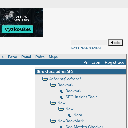
Rozšířené hledání
 je
Bazar
Portál
Práce
Mapa
Přihlášení
|
Registrace
Struktura adresářů
kořenový adresář
Bookmrk
Bookmrk
SEO Insight Tools
New
New
Nora
NewBookMark
Seo Metrics Checker