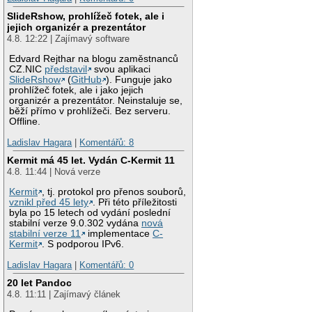
SlideRshow, prohlížeč fotek, ale i
jejich organizér a prezentátor
4.8. 12:22 | Zajímavý software
Edvard Rejthar na blogu zaměstnanců
CZ.NIC
představil
svou aplikaci
SlideRshow
(
GitHub
). Funguje jako
prohlížeč fotek, ale i jako jejich
organizér a prezentátor. Neinstaluje se,
běží přímo v prohlížeči. Bez serveru.
Offline.
Ladislav Hagara
|
Komentářů: 8
Kermit má 45 let. Vydán C-Kermit 11
4.8. 11:44 | Nová verze
Kermit
, tj. protokol pro přenos souborů,
vznikl před 45 lety
. Při této příležitosti
byla po 15 letech od vydání poslední
stabilní verze 9.0.302 vydána
nová
stabilní verze 11
implementace
C-
Kermit
. S podporou IPv6.
Ladislav Hagara
|
Komentářů: 0
20 let Pandoc
4.8. 11:11 | Zajímavý článek