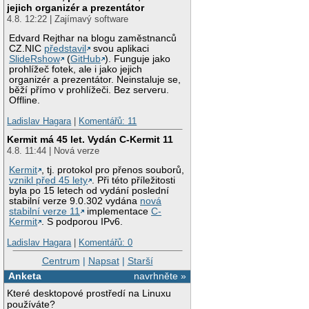
jejich organizér a prezentátor
4.8. 12:22 | Zajímavý software
Edvard Rejthar na blogu zaměstnanců
CZ.NIC
představil
svou aplikaci
SlideRshow
(
GitHub
). Funguje jako
prohlížeč fotek, ale i jako jejich
organizér a prezentátor. Neinstaluje se,
běží přímo v prohlížeči. Bez serveru.
Offline.
Ladislav Hagara
|
Komentářů: 11
Kermit má 45 let. Vydán C-Kermit 11
4.8. 11:44 | Nová verze
Kermit
, tj. protokol pro přenos souborů,
vznikl před 45 lety
. Při této příležitosti
byla po 15 letech od vydání poslední
stabilní verze 9.0.302 vydána
nová
stabilní verze 11
implementace
C-
Kermit
. S podporou IPv6.
Ladislav Hagara
|
Komentářů: 0
Centrum
|
Napsat
|
Starší
Anketa
navrhněte »
Které desktopové prostředí na Linuxu
používáte?