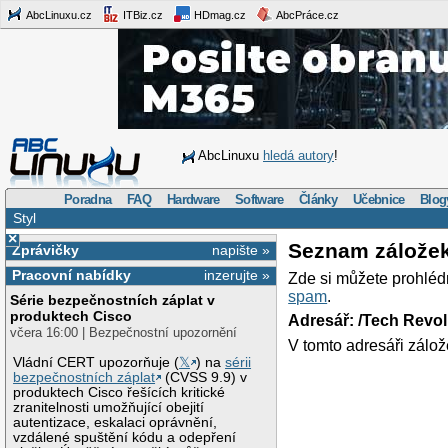
AbcLinuxu.cz
ITBiz.cz
HDmag.cz
AbcPráce.cz
AbcLinuxu
hledá autory
!
Poradna
FAQ
Hardware
Software
Články
Učebnice
Blog
Styl
×
Seznam zálože
Zprávičky
napište »
Pracovní nabídky
inzerujte »
Zde si můžete prohléd
spam
.
Série bezpečnostních záplat v
produktech Cisco
Adresář: /Tech Revo
včera 16:00 | Bezpečnostní upozornění
V tomto adresáři zálož
Vládní CERT upozorňuje (
𝕏
) na
sérii
bezpečnostních záplat
(CVSS 9.9) v
produktech Cisco řešících kritické
zranitelnosti umožňující obejití
autentizace, eskalaci oprávnění,
vzdálené spuštění kódu a odepření