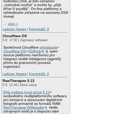
hodnotou DSA, je toto označení
„rozhodně možné“ a mohlo by „přijít
dříve či později“. On-line platformy a
vyhledávače zařazené na seznamy DSA
musejí
…
více »
Ladislav Hagara
|
Komentářů: 9
Cloudflare OS
5.8. 17:00 | Zajímavý software
Společnost Cloudflare
představila
Cloudflare OS
(
GitHub
), tj. open
source platformu navrženou pro
integraci umělé inteligence (agentů)
přímo do pracovních procesů
organizací.
Ladislav Hagara
|
Komentářů: 0
RawTherapee 5.13
5.8. 12:44 | Nová verze
Byla vydána nová verze 5.13
svobodného multiplatformního softwaru
pro konverzi a zpracování digitálních
fotografií primárně ve formátů RAW
RawTherapee
(
Wikipedie
). Vedle
zdrojových kódů je k dispozici také