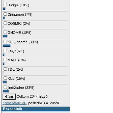
Budgie
(
10%
)
Cinnamon
(
7%
)
COSMIC
(
2%
)
GNOME
(
18%
)
KDE Plasma
(
30%
)
LXQt
(
6%
)
MATE
(
6%
)
TDE
(
2%
)
Xfce
(
15%
)
jiné/žádné
(
23%
)
Celkem 2344 hlasů
Komentářů: 30
, poslední 3.4. 20:20
Rozcestník