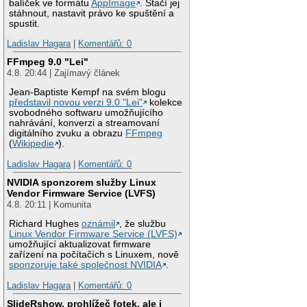
balíček ve formátu
AppImage
. Stačí jej
stáhnout, nastavit právo ke spuštění a
spustit.
Ladislav Hagara
|
Komentářů: 0
FFmpeg 9.0 "Lei"
4.8. 20:44 | Zajímavý článek
Jean-Baptiste Kempf na svém blogu
představil novou verzi 9.0 "Lei"
kolekce
svobodného softwaru umožňujícího
nahrávání, konverzi a streamovaní
digitálního zvuku a obrazu
FFmpeg
(
Wikipedie
).
Ladislav Hagara
|
Komentářů: 0
NVIDIA sponzorem služby Linux
Vendor Firmware Service (LVFS)
4.8. 20:11 | Komunita
Richard Hughes
oznámil
, že službu
Linux Vendor Firmware Service (LVFS)
umožňující aktualizovat firmware
zařízení na počítačích s Linuxem, nově
sponzoruje také společnost NVIDIA
.
Ladislav Hagara
|
Komentářů: 0
SlideRshow, prohlížeč fotek, ale i