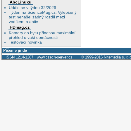
AbcLinuxu
Událo se v týdnu 32/2026
Týden na ScienceMag.cz: Vylepšený
test nenašel žádný rozdíl mezi
vodíkem a antiv
HDmag.cz
Kamery do bytu přinesou maximální
přehled o vaší domácnosti
Testovací novinka
Píšeme jinde
ISSN 1214-1267
www.czech-server.cz
© 1999-2015
Nitemedia s. r. 