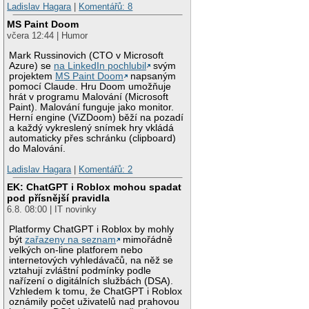
Ladislav Hagara
|
Komentářů: 8
MS Paint Doom
včera 12:44 | Humor
Mark Russinovich (CTO v Microsoft
Azure) se
na LinkedIn pochlubil
svým
projektem
MS Paint Doom
napsaným
pomocí Claude. Hru Doom umožňuje
hrát v programu Malování (Microsoft
Paint). Malování funguje jako monitor.
Herní engine (ViZDoom) běží na pozadí
a každý vykreslený snímek hry vkládá
automaticky přes schránku (clipboard)
do Malování.
Ladislav Hagara
|
Komentářů: 2
EK: ChatGPT i Roblox mohou spadat
pod přísnější pravidla
6.8. 08:00 | IT novinky
Platformy ChatGPT i Roblox by mohly
být
zařazeny na seznam
mimořádně
velkých on-line platforem nebo
internetových vyhledávačů, na něž se
vztahují zvláštní podmínky podle
nařízení o digitálních službách (DSA).
Vzhledem k tomu, že ChatGPT i Roblox
oznámily počet uživatelů nad prahovou