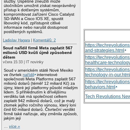
služby. Úspěšné zneužití může
útočníkům umožnit získat neoprávněný
přístup k dotčeným systémům,
kompromitovat zařízení Cisco Catalyst
SD-WAN a Cisco IOS XE, spustit
libovolný kód, zpřístupnit citlivé
informace nebo narušit dostupnost
postižených systémů.
Ladislav Hagara
|
Komentářů: 2
https://techrevolutio
Soud nařídil firmě Meta zaplatit 567
and-strategies.html
milionů USD kvůli újmě způsobené
dětem
https://techrevoluti
včera 15:33 | IT novinky
healthcare-technology
https://techrevolutio
Soud v americkém státě Nové Mexiko
technology-in-our.htm
ve čtvrtek
nařídil
internetové
společnosti Meta Platforms zaplatit 567
https://techrevolutio
milionů dolarů (téměř 12 miliard Kč) za
behaviors.html
újmy, které její platformy působí mladým
lidem. S přihlédnutím k dřívějšímu
Tech Revolutions Ne
verdiktu tak má společnost celkem
zaplatit 942 milionů dolarů, což je malý
zlomek jejího ročního výnosu, který loni
činil 60 miliard dolarů. Čtvrteční verdikt
firmě také nařizuje, aby změnila způsob,
jakým její
…
více »