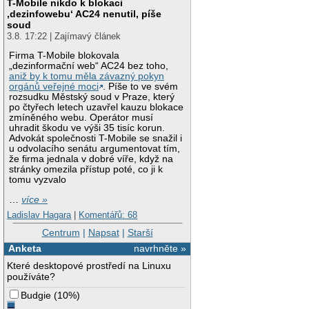
T-Mobile nikdo k blokaci
‚dezinfowebu‘ AC24 nenutil, píše
soud
3.8. 17:22 | Zajímavý článek
Firma T-Mobile blokovala
„dezinformační web“ AC24 bez toho,
aniž by k tomu měla závazný pokyn
orgánů veřejné moci
. Píše to ve svém
rozsudku Městský soud v Praze, který
po čtyřech letech uzavřel kauzu blokace
zmíněného webu. Operátor musí
uhradit škodu ve výši 35 tisíc korun.
Advokát společnosti T-Mobile se snažil i
u odvolacího senátu argumentovat tím,
že firma jednala v dobré víře, když na
stránky omezila přístup poté, co ji k
tomu vyzvalo
…
více »
Ladislav Hagara
|
Komentářů: 68
Centrum
|
Napsat
|
Starší
Anketa
navrhněte »
Které desktopové prostředí na Linuxu
používáte?
Budgie
(
10%
)