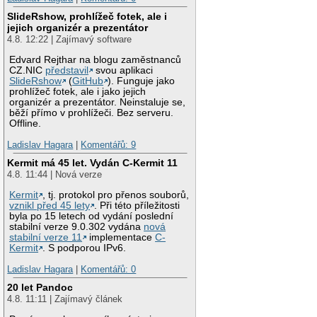
SlideRshow, prohlížeč fotek, ale i
jejich organizér a prezentátor
4.8. 12:22 | Zajímavý software
Edvard Rejthar na blogu zaměstnanců
CZ.NIC
představil
svou aplikaci
SlideRshow
(
GitHub
). Funguje jako
prohlížeč fotek, ale i jako jejich
organizér a prezentátor. Neinstaluje se,
běží přímo v prohlížeči. Bez serveru.
Offline.
Ladislav Hagara
|
Komentářů: 9
Kermit má 45 let. Vydán C-Kermit 11
4.8. 11:44 | Nová verze
Kermit
, tj. protokol pro přenos souborů,
vznikl před 45 lety
. Při této příležitosti
byla po 15 letech od vydání poslední
stabilní verze 9.0.302 vydána
nová
stabilní verze 11
implementace
C-
Kermit
. S podporou IPv6.
Ladislav Hagara
|
Komentářů: 0
20 let Pandoc
4.8. 11:11 | Zajímavý článek