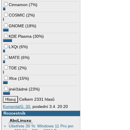
Cinnamon
(
7%
)
COSMIC
(
2%
)
GNOME
(
18%
)
KDE Plasma
(
30%
)
LXQt
(
6%
)
MATE
(
6%
)
TDE
(
2%
)
Xfce
(
15%
)
jiné/žádné
(
23%
)
Celkem 2331 hlasů
Komentářů: 30
, poslední 3.4. 20:20
Rozcestník
AbcLinuxu
Ušetřete 30 %: Windows 11 Pro jen