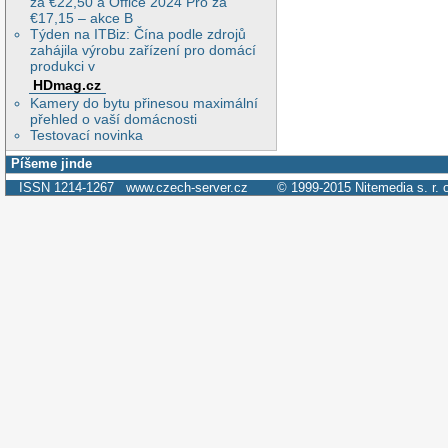
za €22,50 a Office 2024 Pro za
€17,15 – akce B
Týden na ITBiz: Čína podle zdrojů
zahájila výrobu zařízení pro domácí
produkci v
HDmag.cz
Kamery do bytu přinesou maximální
přehled o vaší domácnosti
Testovací novinka
Píšeme jinde
ISSN 1214-1267
www.czech-server.cz
© 1999-2015
Nitemedia s. r. 