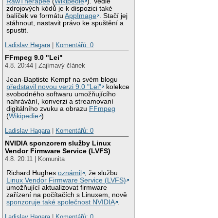
RawTherapee
(
Wikipedie
). Vedle
zdrojových kódů je k dispozici také
balíček ve formátu
AppImage
. Stačí jej
stáhnout, nastavit právo ke spuštění a
spustit.
Ladislav Hagara
|
Komentářů: 0
FFmpeg 9.0 "Lei"
4.8. 20:44 | Zajímavý článek
Jean-Baptiste Kempf na svém blogu
představil novou verzi 9.0 "Lei"
kolekce
svobodného softwaru umožňujícího
nahrávání, konverzi a streamovaní
digitálního zvuku a obrazu
FFmpeg
(
Wikipedie
).
Ladislav Hagara
|
Komentářů: 0
NVIDIA sponzorem služby Linux
Vendor Firmware Service (LVFS)
4.8. 20:11 | Komunita
Richard Hughes
oznámil
, že službu
Linux Vendor Firmware Service (LVFS)
umožňující aktualizovat firmware
zařízení na počítačích s Linuxem, nově
sponzoruje také společnost NVIDIA
.
Ladislav Hagara
|
Komentářů: 0