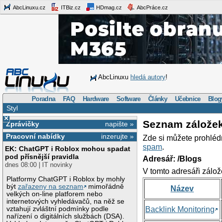
AbcLinuxu.cz
ITBiz.cz
HDmag.cz
AbcPráce.cz
AbcLinuxu
hledá autory
!
Poradna
FAQ
Hardware
Software
Články
Učebnice
Blog
Styl
×
Seznam zálože
Zprávičky
napište »
Pracovní nabídky
inzerujte »
Zde si můžete prohléd
spam
.
EK: ChatGPT i Roblox mohou spadat
pod přísnější pravidla
Adresář: /Blogs
dnes 08:00 | IT novinky
V tomto adresáři zálož
Platformy ChatGPT i Roblox by mohly
být
zařazeny na seznam
mimořádně
Název
velkých on-line platforem nebo
internetových vyhledávačů, na něž se
vztahují zvláštní podmínky podle
Backlink Monitoring
nařízení o digitálních službách (DSA).