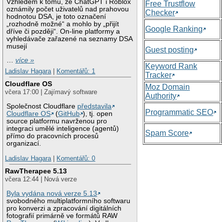
Vzhledem k tomu, že ChatGPT i Roblox
Free Trustflow
oznámily počet uživatelů nad prahovou
Checker
hodnotou DSA, je toto označení
„rozhodně možné“ a mohlo by „přijít
Google Ranking
dříve či později“. On-line platformy a
vyhledávače zařazené na seznamy DSA
musejí
Guest posting
…
více »
Keyword Rank
Ladislav Hagara
|
Komentářů: 1
Tracker
Cloudflare OS
Moz Domain
včera 17:00 | Zajímavý software
Authority
Společnost Cloudflare
představila
Programmatic SEO
Cloudflare OS
(
GitHub
), tj. open
source platformu navrženou pro
integraci umělé inteligence (agentů)
Spam Score
přímo do pracovních procesů
organizací.
Ladislav Hagara
|
Komentářů: 0
RawTherapee 5.13
včera 12:44 | Nová verze
Byla vydána nová verze 5.13
svobodného multiplatformního softwaru
pro konverzi a zpracování digitálních
fotografií primárně ve formátů RAW