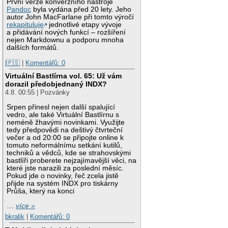
První verze konverzního nástroje
Pandoc
byla vydána před 20 lety. Jeho
autor John MacFarlane při tomto výročí
rekapituluje
jednotlivé etapy vývoje
a přidávání nových funkcí – rozšíření
nejen Markdownu a podporu mnoha
dalších formátů.
|🇵🇸
|
Komentářů: 0
Virtuální Bastlírna vol. 65: Už vám
dorazil předobjednaný INDX?
4.8. 00:55 | Pozvánky
Srpen přinesl nejen další spalující
vedro, ale také Virtuální Bastlírnu s
neméně žhavými novinkami. Využijte
tedy předpovědi na deštivý čtvrteční
večer a od 20:00 se připojte online k
tomuto neformálnímu setkání kutilů,
techniků a vědců, kde se strahovskými
bastlíři proberete nejzajímavější věci, na
které jste narazili za poslední měsíc.
Pokud jde o novinky, řeč zcela jistě
přijde na systém INDX pro tiskárny
Průša, který na konci
…
více »
bkralik
|
Komentářů: 0