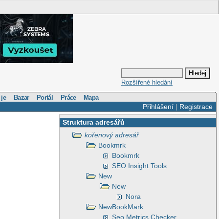
Rozšířené hledání
 je
Bazar
Portál
Práce
Mapa
Přihlášení
|
Registrace
Struktura adresářů
kořenový adresář
Bookmrk
Bookmrk
SEO Insight Tools
New
New
Nora
NewBookMark
Seo Metrics Checker