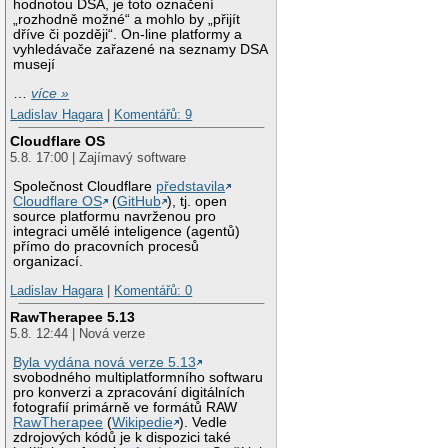
hodnotou DSA, je toto označení
„rozhodně možné“ a mohlo by „přijít
dříve či později“. On-line platformy a
vyhledávače zařazené na seznamy DSA
musejí
…
více »
Ladislav Hagara
|
Komentářů: 9
Cloudflare OS
5.8. 17:00 | Zajímavý software
Společnost Cloudflare
představila
Cloudflare OS
(
GitHub
), tj. open
source platformu navrženou pro
integraci umělé inteligence (agentů)
přímo do pracovních procesů
organizací.
Ladislav Hagara
|
Komentářů: 0
RawTherapee 5.13
5.8. 12:44 | Nová verze
Byla vydána nová verze 5.13
svobodného multiplatformního softwaru
pro konverzi a zpracování digitálních
fotografií primárně ve formátů RAW
RawTherapee
(
Wikipedie
). Vedle
zdrojových kódů je k dispozici také