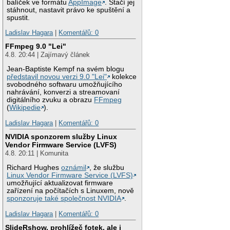
balíček ve formátu
AppImage
. Stačí jej
stáhnout, nastavit právo ke spuštění a
spustit.
Ladislav Hagara
|
Komentářů: 0
FFmpeg 9.0 "Lei"
4.8. 20:44 | Zajímavý článek
Jean-Baptiste Kempf na svém blogu
představil novou verzi 9.0 "Lei"
kolekce
svobodného softwaru umožňujícího
nahrávání, konverzi a streamovaní
digitálního zvuku a obrazu
FFmpeg
(
Wikipedie
).
Ladislav Hagara
|
Komentářů: 0
NVIDIA sponzorem služby Linux
Vendor Firmware Service (LVFS)
4.8. 20:11 | Komunita
Richard Hughes
oznámil
, že službu
Linux Vendor Firmware Service (LVFS)
umožňující aktualizovat firmware
zařízení na počítačích s Linuxem, nově
sponzoruje také společnost NVIDIA
.
Ladislav Hagara
|
Komentářů: 0
SlideRshow, prohlížeč fotek, ale i