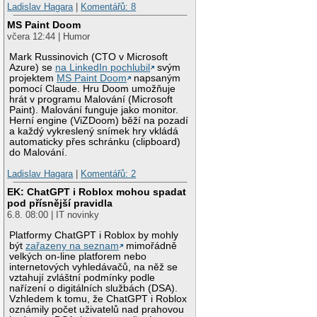
Ladislav Hagara
|
Komentářů: 8
MS Paint Doom
včera 12:44 | Humor
Mark Russinovich (CTO v Microsoft
Azure) se
na LinkedIn pochlubil
svým
projektem
MS Paint Doom
napsaným
pomocí Claude. Hru Doom umožňuje
hrát v programu Malování (Microsoft
Paint). Malování funguje jako monitor.
Herní engine (ViZDoom) běží na pozadí
a každý vykreslený snímek hry vkládá
automaticky přes schránku (clipboard)
do Malování.
Ladislav Hagara
|
Komentářů: 2
EK: ChatGPT i Roblox mohou spadat
pod přísnější pravidla
6.8. 08:00 | IT novinky
Platformy ChatGPT i Roblox by mohly
být
zařazeny na seznam
mimořádně
velkých on-line platforem nebo
internetových vyhledávačů, na něž se
vztahují zvláštní podmínky podle
nařízení o digitálních službách (DSA).
Vzhledem k tomu, že ChatGPT i Roblox
oznámily počet uživatelů nad prahovou