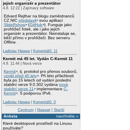
jejich organizér a prezentátor
4.8. 12:22 | Zajímavý software
Edvard Rejthar na blogu zaměstnanců
CZ.NIC
představil
svou aplikaci
SlideRshow
(
GitHub
). Funguje jako
prohlížeč fotek, ale i jako jejich
organizér a prezentátor. Neinstaluje se,
běží přímo v prohlížeči. Bez serveru.
Offline.
Ladislav Hagara
|
Komentářů: 11
Kermit má 45 let. Vydán C-Kermit 11
4.8. 11:44 | Nová verze
Kermit
, tj. protokol pro přenos souborů,
vznikl před 45 lety
. Při této příležitosti
byla po 15 letech od vydání poslední
stabilní verze 9.0.302 vydána
nová
stabilní verze 11
implementace
C-
Kermit
. S podporou IPv6.
Ladislav Hagara
|
Komentářů: 0
Centrum
|
Napsat
|
Starší
Anketa
navrhněte »
Které desktopové prostředí na Linuxu
používáte?