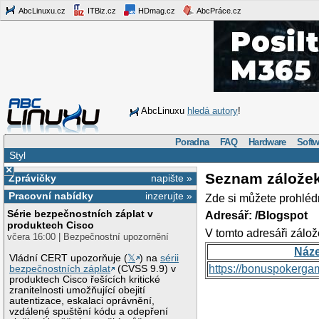
AbcLinuxu.cz
ITBiz.cz
HDmag.cz
AbcPráce.cz
AbcLinuxu
hledá autory
!
Poradna
FAQ
Hardware
Softw
Styl
×
Seznam zálože
Zprávičky
napište »
Pracovní nabídky
inzerujte »
Zde si můžete prohléd
Série bezpečnostních záplat v
Adresář: /Blogspot
produktech Cisco
V tomto adresáři zálož
včera 16:00 | Bezpečnostní upozornění
Náz
Vládní CERT upozorňuje (
𝕏
) na
sérii
https://bonuspokerga
bezpečnostních záplat
(CVSS 9.9) v
produktech Cisco řešících kritické
zranitelnosti umožňující obejití
autentizace, eskalaci oprávnění,
vzdálené spuštění kódu a odepření