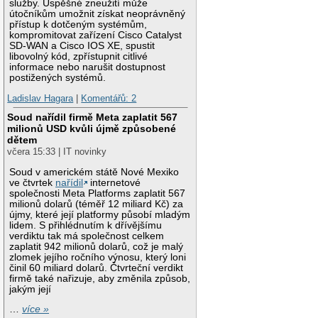
služby. Úspěšné zneužití může
útočníkům umožnit získat neoprávněný
přístup k dotčeným systémům,
kompromitovat zařízení Cisco Catalyst
SD-WAN a Cisco IOS XE, spustit
libovolný kód, zpřístupnit citlivé
informace nebo narušit dostupnost
postižených systémů.
Ladislav Hagara
|
Komentářů: 2
Soud nařídil firmě Meta zaplatit 567
milionů USD kvůli újmě způsobené
dětem
včera 15:33 | IT novinky
Soud v americkém státě Nové Mexiko
ve čtvrtek
nařídil
internetové
společnosti Meta Platforms zaplatit 567
milionů dolarů (téměř 12 miliard Kč) za
újmy, které její platformy působí mladým
lidem. S přihlédnutím k dřívějšímu
verdiktu tak má společnost celkem
zaplatit 942 milionů dolarů, což je malý
zlomek jejího ročního výnosu, který loni
činil 60 miliard dolarů. Čtvrteční verdikt
firmě také nařizuje, aby změnila způsob,
jakým její
…
více »