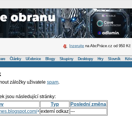
Inzerujte
na AbcPráce.cz od 950 Kč
are
Články
Učebnice
Blogy
Skupiny
Desktopy
Hry
Slovník
Kdo
k
nout záložky uživatele
spam
.
ek jsou následující stránky:
ev
Typ
Poslední změna
mes.blogspot.com/
externí odkaz
---