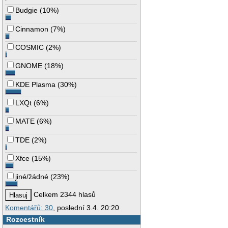
Budgie
(
10%
)
Cinnamon
(
7%
)
COSMIC
(
2%
)
GNOME
(
18%
)
KDE Plasma
(
30%
)
LXQt
(
6%
)
MATE
(
6%
)
TDE
(
2%
)
Xfce
(
15%
)
jiné/žádné
(
23%
)
Celkem 2344 hlasů
Komentářů: 30
, poslední 3.4. 20:20
Rozcestník