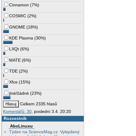
Cinnamon
(
7%
)
COSMIC
(
2%
)
GNOME
(
18%
)
KDE Plasma
(
30%
)
LXQt
(
6%
)
MATE
(
6%
)
TDE
(
2%
)
Xfce
(
15%
)
jiné/žádné
(
23%
)
Celkem 2335 hlasů
Komentářů: 30
, poslední 3.4. 20:20
Rozcestník
AbcLinuxu
Týden na ScienceMag.cz: Vylepšený