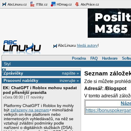
AbcLinuxu.cz
ITBiz.cz
HDmag.cz
AbcPráce.cz
AbcLinuxu
hledá autory
!
Poradna
FAQ
Hardware
Softw
Styl
×
Seznam zálože
Zprávičky
napište »
Pracovní nabídky
inzerujte »
Zde si můžete prohléd
EK: ChatGPT i Roblox mohou spadat
Adresář: /Blogspot
pod přísnější pravidla
V tomto adresáři zálož
včera 08:00 | IT novinky
Náz
Platformy ChatGPT i Roblox by mohly
být
zařazeny na seznam
mimořádně
https://bonuspokerga
velkých on-line platforem nebo
internetových vyhledávačů, na něž se
vztahují zvláštní podmínky podle
nařízení o digitálních službách (DSA).