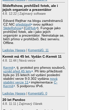
SlideRshow, prohlížeč fotek, ale i
jejich organizér a prezentátor
4.8. 12:22 | Zajímavý software
Edvard Rejthar na blogu zaměstnanců
CZ.NIC
představil
svou aplikaci
SlideRshow
(
GitHub
). Funguje jako
prohlížeč fotek, ale i jako jejich
organizér a prezentátor. Neinstaluje se,
běží přímo v prohlížeči. Bez serveru.
Offline.
Ladislav Hagara
|
Komentářů: 11
Kermit má 45 let. Vydán C-Kermit 11
4.8. 11:44 | Nová verze
Kermit
, tj. protokol pro přenos souborů,
vznikl před 45 lety
. Při této příležitosti
byla po 15 letech od vydání poslední
stabilní verze 9.0.302 vydána
nová
stabilní verze 11
implementace
C-
Kermit
. S podporou IPv6.
Ladislav Hagara
|
Komentářů: 0
20 let Pandoc
4.8. 11:11 | Zajímavý článek