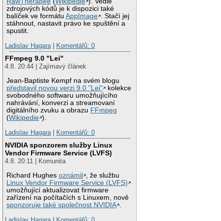
RawTherapee
(
Wikipedie
). Vedle
zdrojových kódů je k dispozici také
balíček ve formátu
AppImage
. Stačí jej
stáhnout, nastavit právo ke spuštění a
spustit.
Ladislav Hagara
|
Komentářů: 0
FFmpeg 9.0 "Lei"
4.8. 20:44 | Zajímavý článek
Jean-Baptiste Kempf na svém blogu
představil novou verzi 9.0 "Lei"
kolekce
svobodného softwaru umožňujícího
nahrávání, konverzi a streamovaní
digitálního zvuku a obrazu
FFmpeg
(
Wikipedie
).
Ladislav Hagara
|
Komentářů: 0
NVIDIA sponzorem služby Linux
Vendor Firmware Service (LVFS)
4.8. 20:11 | Komunita
Richard Hughes
oznámil
, že službu
Linux Vendor Firmware Service (LVFS)
umožňující aktualizovat firmware
zařízení na počítačích s Linuxem, nově
sponzoruje také společnost NVIDIA
.
Ladislav Hagara
|
Komentářů: 0