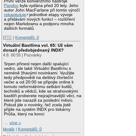
První verze konverzního nástroje
Pandoc
byla vydána před 20 lety. Jeho
autor John MacFarlane při tomto výročí
rekapituluje
jednotlivé etapy vývoje
a přidávání nových funkcí – rozšíření
nejen Markdownu a podporu mnoha
dalších formátů.
|🇵🇸
|
Komentářů: 0
Virtuální Bastlírna vol. 65: Už vám
dorazil předobjednaný INDX?
4.8. 00:55 | Pozvánky
Srpen přinesl nejen další spalující
vedro, ale také Virtuální Bastlírnu s
neméně žhavými novinkami. Využijte
tedy předpovědi na deštivý čtvrteční
večer a od 20:00 se připojte online k
tomuto neformálnímu setkání kutilů,
techniků a vědců, kde se strahovskými
bastlíři proberete nejzajímavější věci, na
které jste narazili za poslední měsíc.
Pokud jde o novinky, řeč zcela jistě
přijde na systém INDX pro tiskárny
Průša, který na konci
…
více »
bkralik
|
Komentářů: 0