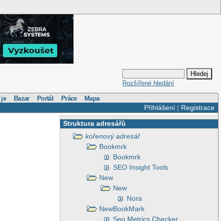
Rozšířené hledání
 je
Bazar
Portál
Práce
Mapa
Přihlášení
|
Registrace
Struktura adresářů
kořenový adresář
Bookmrk
Bookmrk
SEO Insight Tools
New
New
Nora
NewBookMark
Seo Metrics Checker