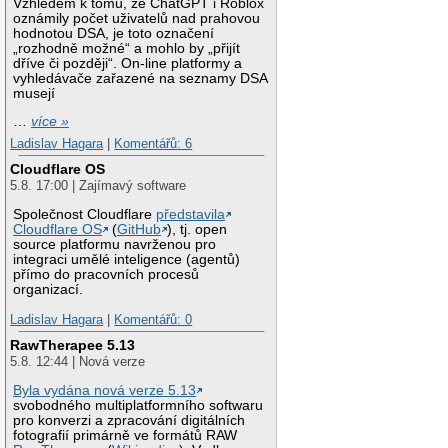
Vzhledem k tomu, že ChatGPT i Roblox
oznámily počet uživatelů nad prahovou
hodnotou DSA, je toto označení
„rozhodně možné“ a mohlo by „přijít
dříve či později“. On-line platformy a
vyhledávače zařazené na seznamy DSA
musejí
…
více »
Ladislav Hagara
|
Komentářů: 6
Cloudflare OS
5.8. 17:00 | Zajímavý software
Společnost Cloudflare
představila
Cloudflare OS
(
GitHub
), tj. open
source platformu navrženou pro
integraci umělé inteligence (agentů)
přímo do pracovních procesů
organizací.
Ladislav Hagara
|
Komentářů: 0
RawTherapee 5.13
5.8. 12:44 | Nová verze
Byla vydána nová verze 5.13
svobodného multiplatformního softwaru
pro konverzi a zpracování digitálních
fotografií primárně ve formátů RAW