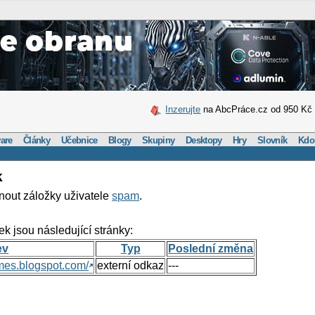
Inzerujte
na AbcPráce.cz od 950 Kč
are
Články
Učebnice
Blogy
Skupiny
Desktopy
Hry
Slovník
Kdo
k
nout záložky uživatele
spam
.
ek jsou následující stránky:
ev
Typ
Poslední změna
mes.blogspot.com/
externí odkaz
---