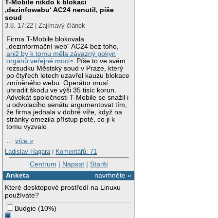
T-Mobile nikdo k blokaci
‚dezinfowebu‘ AC24 nenutil, píše
soud
3.8. 17:22 | Zajímavý článek
Firma T-Mobile blokovala
„dezinformační web“ AC24 bez toho,
aniž by k tomu měla závazný pokyn
orgánů veřejné moci
. Píše to ve svém
rozsudku Městský soud v Praze, který
po čtyřech letech uzavřel kauzu blokace
zmíněného webu. Operátor musí
uhradit škodu ve výši 35 tisíc korun.
Advokát společnosti T-Mobile se snažil i
u odvolacího senátu argumentovat tím,
že firma jednala v dobré víře, když na
stránky omezila přístup poté, co ji k
tomu vyzvalo
…
více »
Ladislav Hagara
|
Komentářů: 71
Centrum
|
Napsat
|
Starší
Anketa
navrhněte »
Které desktopové prostředí na Linuxu
používáte?
Budgie
(
10%
)