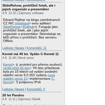
SlideRshow, prohlížeč fotek, ale i
jejich organizér a prezentátor
4.8. 12:22 | Zajímavý software
Edvard Rejthar na blogu zaměstnanců
CZ.NIC
představil
svou aplikaci
SlideRshow
(
GitHub
). Funguje jako
prohlížeč fotek, ale i jako jejich
organizér a prezentátor. Neinstaluje se,
běží přímo v prohlížeči. Bez serveru.
Offline.
Ladislav Hagara
|
Komentářů: 11
Kermit má 45 let. Vydán C-Kermit 11
4.8. 11:44 | Nová verze
Kermit
, tj. protokol pro přenos souborů,
vznikl před 45 lety
. Při této příležitosti
byla po 15 letech od vydání poslední
stabilní verze 9.0.302 vydána
nová
stabilní verze 11
implementace
C-
Kermit
. S podporou IPv6.
Ladislav Hagara
|
Komentářů: 0
20 let Pandoc
4.8. 11:11 | Zajímavý článek