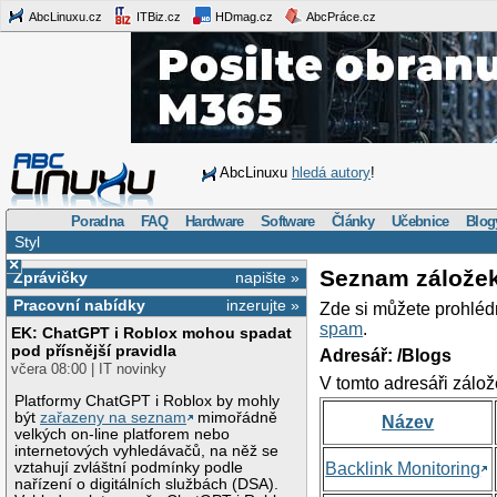
AbcLinuxu.cz
ITBiz.cz
HDmag.cz
AbcPráce.cz
AbcLinuxu
hledá autory
!
Poradna
FAQ
Hardware
Software
Články
Učebnice
Blog
Styl
×
Seznam zálože
Zprávičky
napište »
Pracovní nabídky
inzerujte »
Zde si můžete prohléd
spam
.
EK: ChatGPT i Roblox mohou spadat
pod přísnější pravidla
Adresář: /Blogs
včera 08:00 | IT novinky
V tomto adresáři zálož
Platformy ChatGPT i Roblox by mohly
být
zařazeny na seznam
mimořádně
Název
velkých on-line platforem nebo
internetových vyhledávačů, na něž se
vztahují zvláštní podmínky podle
Backlink Monitoring
nařízení o digitálních službách (DSA).