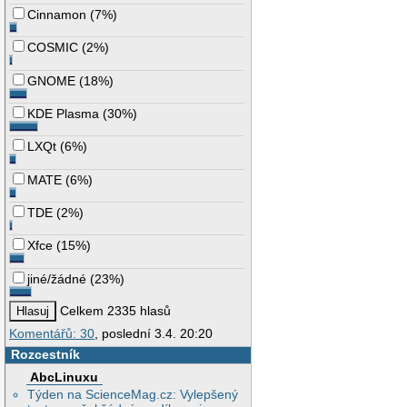
Cinnamon
(
7%
)
COSMIC
(
2%
)
GNOME
(
18%
)
KDE Plasma
(
30%
)
LXQt
(
6%
)
MATE
(
6%
)
TDE
(
2%
)
Xfce
(
15%
)
jiné/žádné
(
23%
)
Celkem 2335 hlasů
Komentářů: 30
, poslední 3.4. 20:20
Rozcestník
AbcLinuxu
Týden na ScienceMag.cz: Vylepšený