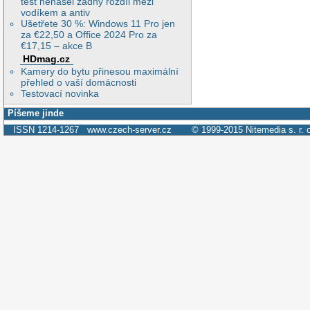
test nenašel žádný rozdíl mezi
vodíkem a antiv
Ušetřete 30 %: Windows 11 Pro jen
za €22,50 a Office 2024 Pro za
€17,15 – akce B
HDmag.cz
Kamery do bytu přinesou maximální
přehled o vaší domácnosti
Testovací novinka
Píšeme jinde
ISSN 1214-1267
www.czech-server.cz
© 1999-2015
Nitemedia s. r. 