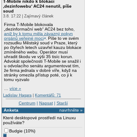
T-Mobile nikdo k blokaci
‚dezinfowebu‘ AC24 nenutil, píše
soud
3.8. 17:22 | Zajímavý článek
Firma T-Mobile blokovala
„dezinformační web“ AC24 bez toho,
aniž by k tomu měla závazný pokyn
orgánů veřejné moci
. Píše to ve svém
rozsudku Městský soud v Praze, který
po čtyřech letech uzavřel kauzu blokace
zmíněného webu. Operátor musí
uhradit škodu ve výši 35 tisíc korun.
Advokát společnosti T-Mobile se snažil i
u odvolacího senátu argumentovat tím,
že firma jednala v dobré víře, když na
stránky omezila přístup poté, co ji k
tomu vyzvalo
…
více »
Ladislav Hagara
|
Komentářů: 71
Centrum
|
Napsat
|
Starší
Anketa
navrhněte »
Které desktopové prostředí na Linuxu
používáte?
Budgie
(
10%
)