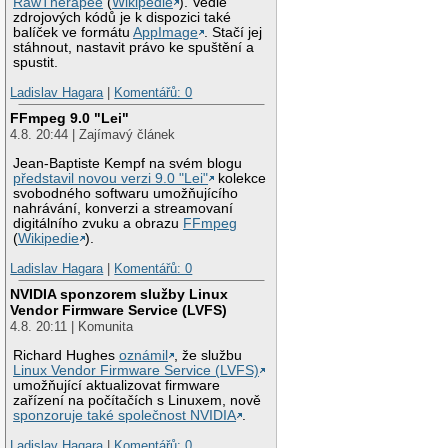
RawTherapee
(
Wikipedie
). Vedle
zdrojových kódů je k dispozici také
balíček ve formátu
AppImage
. Stačí jej
stáhnout, nastavit právo ke spuštění a
spustit.
Ladislav Hagara
|
Komentářů: 0
FFmpeg 9.0 "Lei"
4.8. 20:44 | Zajímavý článek
Jean-Baptiste Kempf na svém blogu
představil novou verzi 9.0 "Lei"
kolekce
svobodného softwaru umožňujícího
nahrávání, konverzi a streamovaní
digitálního zvuku a obrazu
FFmpeg
(
Wikipedie
).
Ladislav Hagara
|
Komentářů: 0
NVIDIA sponzorem služby Linux
Vendor Firmware Service (LVFS)
4.8. 20:11 | Komunita
Richard Hughes
oznámil
, že službu
Linux Vendor Firmware Service (LVFS)
umožňující aktualizovat firmware
zařízení na počítačích s Linuxem, nově
sponzoruje také společnost NVIDIA
.
Ladislav Hagara
|
Komentářů: 0