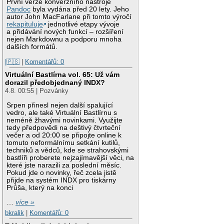
První verze konverzního nástroje
Pandoc
byla vydána před 20 lety. Jeho
autor John MacFarlane při tomto výročí
rekapituluje
jednotlivé etapy vývoje
a přidávání nových funkcí – rozšíření
nejen Markdownu a podporu mnoha
dalších formátů.
|🇵🇸
|
Komentářů: 0
Virtuální Bastlírna vol. 65: Už vám
dorazil předobjednaný INDX?
4.8. 00:55 | Pozvánky
Srpen přinesl nejen další spalující
vedro, ale také Virtuální Bastlírnu s
neméně žhavými novinkami. Využijte
tedy předpovědi na deštivý čtvrteční
večer a od 20:00 se připojte online k
tomuto neformálnímu setkání kutilů,
techniků a vědců, kde se strahovskými
bastlíři proberete nejzajímavější věci, na
které jste narazili za poslední měsíc.
Pokud jde o novinky, řeč zcela jistě
přijde na systém INDX pro tiskárny
Průša, který na konci
…
více »
bkralik
|
Komentářů: 0