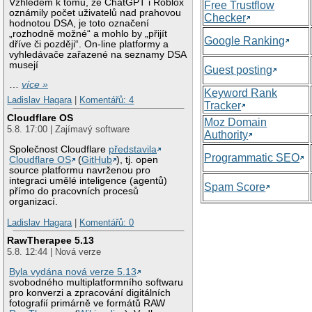
Vzhledem k tomu, že ChatGPT i Roblox
Free Trustflow
oznámily počet uživatelů nad prahovou
Checker
hodnotou DSA, je toto označení
„rozhodně možné“ a mohlo by „přijít
Google Ranking
dříve či později“. On-line platformy a
vyhledávače zařazené na seznamy DSA
musejí
Guest posting
…
více »
Keyword Rank
Ladislav Hagara
|
Komentářů: 4
Tracker
Cloudflare OS
Moz Domain
5.8. 17:00 | Zajímavý software
Authority
Společnost Cloudflare
představila
Programmatic SEO
Cloudflare OS
(
GitHub
), tj. open
source platformu navrženou pro
integraci umělé inteligence (agentů)
Spam Score
přímo do pracovních procesů
organizací.
Ladislav Hagara
|
Komentářů: 0
RawTherapee 5.13
5.8. 12:44 | Nová verze
Byla vydána nová verze 5.13
svobodného multiplatformního softwaru
pro konverzi a zpracování digitálních
fotografií primárně ve formátů RAW