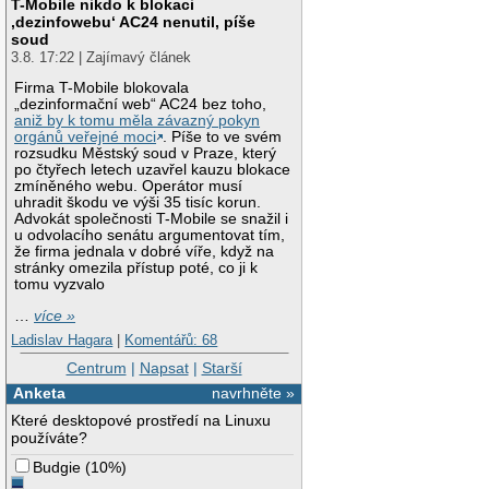
T-Mobile nikdo k blokaci
‚dezinfowebu‘ AC24 nenutil, píše
soud
3.8. 17:22 | Zajímavý článek
Firma T-Mobile blokovala
„dezinformační web“ AC24 bez toho,
aniž by k tomu měla závazný pokyn
orgánů veřejné moci
. Píše to ve svém
rozsudku Městský soud v Praze, který
po čtyřech letech uzavřel kauzu blokace
zmíněného webu. Operátor musí
uhradit škodu ve výši 35 tisíc korun.
Advokát společnosti T-Mobile se snažil i
u odvolacího senátu argumentovat tím,
že firma jednala v dobré víře, když na
stránky omezila přístup poté, co ji k
tomu vyzvalo
…
více »
Ladislav Hagara
|
Komentářů: 68
Centrum
|
Napsat
|
Starší
Anketa
navrhněte »
Které desktopové prostředí na Linuxu
používáte?
Budgie
(
10%
)