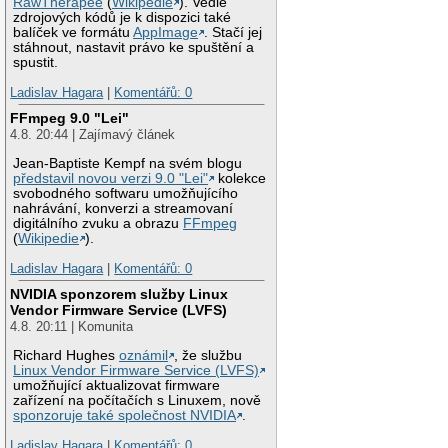
RawTherapee
(
Wikipedie
). Vedle
zdrojových kódů je k dispozici také
balíček ve formátu
AppImage
. Stačí jej
stáhnout, nastavit právo ke spuštění a
spustit.
Ladislav Hagara
|
Komentářů: 0
FFmpeg 9.0 "Lei"
4.8. 20:44 | Zajímavý článek
Jean-Baptiste Kempf na svém blogu
představil novou verzi 9.0 "Lei"
kolekce
svobodného softwaru umožňujícího
nahrávání, konverzi a streamovaní
digitálního zvuku a obrazu
FFmpeg
(
Wikipedie
).
Ladislav Hagara
|
Komentářů: 0
NVIDIA sponzorem služby Linux
Vendor Firmware Service (LVFS)
4.8. 20:11 | Komunita
Richard Hughes
oznámil
, že službu
Linux Vendor Firmware Service (LVFS)
umožňující aktualizovat firmware
zařízení na počítačích s Linuxem, nově
sponzoruje také společnost NVIDIA
.
Ladislav Hagara
|
Komentářů: 0