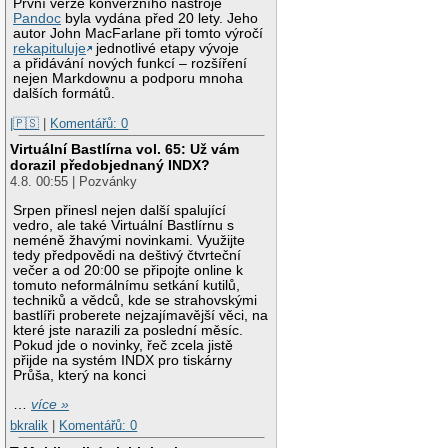
První verze konverzního nástroje
Pandoc
byla vydána před 20 lety. Jeho
autor John MacFarlane při tomto výročí
rekapituluje
jednotlivé etapy vývoje
a přidávání nových funkcí – rozšíření
nejen Markdownu a podporu mnoha
dalších formátů.
|🇵🇸
|
Komentářů: 0
Virtuální Bastlírna vol. 65: Už vám
dorazil předobjednaný INDX?
4.8. 00:55 | Pozvánky
Srpen přinesl nejen další spalující
vedro, ale také Virtuální Bastlírnu s
neméně žhavými novinkami. Využijte
tedy předpovědi na deštivý čtvrteční
večer a od 20:00 se připojte online k
tomuto neformálnímu setkání kutilů,
techniků a vědců, kde se strahovskými
bastlíři proberete nejzajímavější věci, na
které jste narazili za poslední měsíc.
Pokud jde o novinky, řeč zcela jistě
přijde na systém INDX pro tiskárny
Průša, který na konci
…
více »
bkralik
|
Komentářů: 0