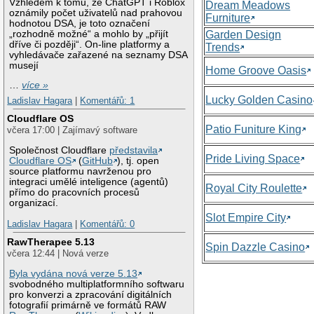
Vzhledem k tomu, že ChatGPT i Roblox
Dream Meadows
oznámily počet uživatelů nad prahovou
Furniture
hodnotou DSA, je toto označení
„rozhodně možné“ a mohlo by „přijít
Garden Design
dříve či později“. On-line platformy a
Trends
vyhledávače zařazené na seznamy DSA
musejí
Home Groove Oasis
…
více »
Lucky Golden Casino
Ladislav Hagara
|
Komentářů: 1
Cloudflare OS
Patio Funiture King
včera 17:00 | Zajímavý software
Společnost Cloudflare
představila
Pride Living Space
Cloudflare OS
(
GitHub
), tj. open
source platformu navrženou pro
integraci umělé inteligence (agentů)
Royal City Roulette
přímo do pracovních procesů
organizací.
Slot Empire City
Ladislav Hagara
|
Komentářů: 0
RawTherapee 5.13
Spin Dazzle Casino
včera 12:44 | Nová verze
Byla vydána nová verze 5.13
svobodného multiplatformního softwaru
pro konverzi a zpracování digitálních
fotografií primárně ve formátů RAW