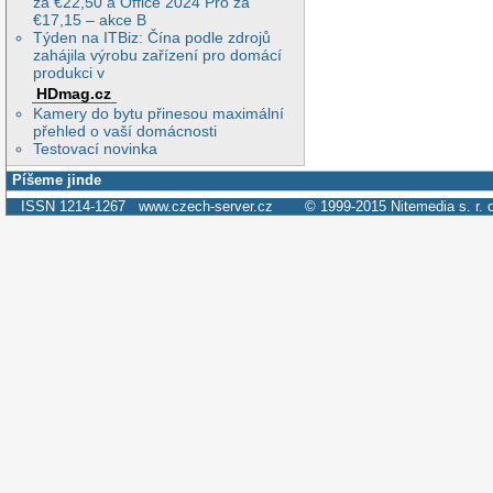
za €22,50 a Office 2024 Pro za
€17,15 – akce B
Týden na ITBiz: Čína podle zdrojů
zahájila výrobu zařízení pro domácí
produkci v
HDmag.cz
Kamery do bytu přinesou maximální
přehled o vaší domácnosti
Testovací novinka
Píšeme jinde
ISSN 1214-1267
www.czech-server.cz
© 1999-2015
Nitemedia s. r. 