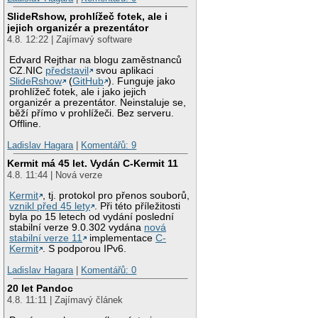
SlideRshow, prohlížeč fotek, ale i
jejich organizér a prezentátor
4.8. 12:22 | Zajímavý software
Edvard Rejthar na blogu zaměstnanců
CZ.NIC
představil
svou aplikaci
SlideRshow
(
GitHub
). Funguje jako
prohlížeč fotek, ale i jako jejich
organizér a prezentátor. Neinstaluje se,
běží přímo v prohlížeči. Bez serveru.
Offline.
Ladislav Hagara
|
Komentářů: 9
Kermit má 45 let. Vydán C-Kermit 11
4.8. 11:44 | Nová verze
Kermit
, tj. protokol pro přenos souborů,
vznikl před 45 lety
. Při této příležitosti
byla po 15 letech od vydání poslední
stabilní verze 9.0.302 vydána
nová
stabilní verze 11
implementace
C-
Kermit
. S podporou IPv6.
Ladislav Hagara
|
Komentářů: 0
20 let Pandoc
4.8. 11:11 | Zajímavý článek