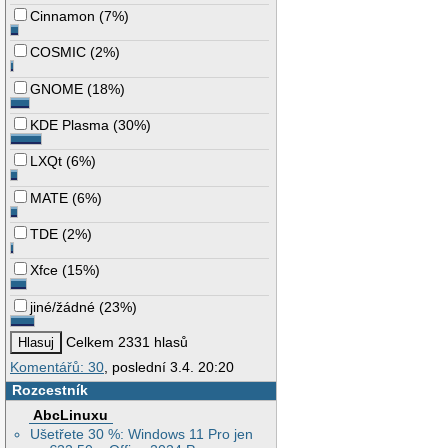
Cinnamon
(
7%
)
COSMIC
(
2%
)
GNOME
(
18%
)
KDE Plasma
(
30%
)
LXQt
(
6%
)
MATE
(
6%
)
TDE
(
2%
)
Xfce
(
15%
)
jiné/žádné
(
23%
)
Celkem 2331 hlasů
Komentářů: 30
, poslední 3.4. 20:20
Rozcestník
AbcLinuxu
Ušetřete 30 %: Windows 11 Pro jen