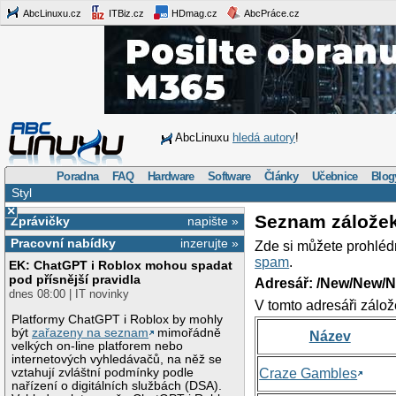
AbcLinuxu.cz
ITBiz.cz
HDmag.cz
AbcPráce.cz
AbcLinuxu
hledá autory
!
Poradna
FAQ
Hardware
Software
Články
Učebnice
Blog
Styl
×
Seznam zálože
Zprávičky
napište »
Pracovní nabídky
inzerujte »
Zde si můžete prohléd
spam
.
EK: ChatGPT i Roblox mohou spadat
pod přísnější pravidla
Adresář: /New/New/N
dnes 08:00 | IT novinky
V tomto adresáři zálož
Platformy ChatGPT i Roblox by mohly
být
zařazeny na seznam
mimořádně
Název
velkých on-line platforem nebo
internetových vyhledávačů, na něž se
vztahují zvláštní podmínky podle
Craze Gambles
nařízení o digitálních službách (DSA).