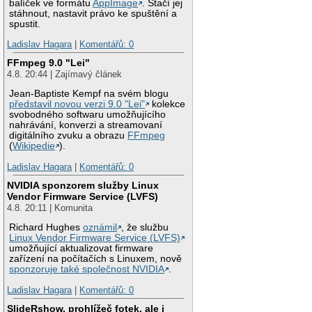
balíček ve formátu
AppImage
. Stačí jej
stáhnout, nastavit právo ke spuštění a
spustit.
Ladislav Hagara
|
Komentářů: 0
FFmpeg 9.0 "Lei"
4.8. 20:44 | Zajímavý článek
Jean-Baptiste Kempf na svém blogu
představil novou verzi 9.0 "Lei"
kolekce
svobodného softwaru umožňujícího
nahrávání, konverzi a streamovaní
digitálního zvuku a obrazu
FFmpeg
(
Wikipedie
).
Ladislav Hagara
|
Komentářů: 0
NVIDIA sponzorem služby Linux
Vendor Firmware Service (LVFS)
4.8. 20:11 | Komunita
Richard Hughes
oznámil
, že službu
Linux Vendor Firmware Service (LVFS)
umožňující aktualizovat firmware
zařízení na počítačích s Linuxem, nově
sponzoruje také společnost NVIDIA
.
Ladislav Hagara
|
Komentářů: 0
SlideRshow, prohlížeč fotek, ale i