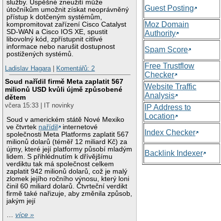
služby. Úspěšné zneužití může
Guest Posting
útočníkům umožnit získat neoprávněný
přístup k dotčeným systémům,
Moz Domain
kompromitovat zařízení Cisco Catalyst
SD-WAN a Cisco IOS XE, spustit
Authority
libovolný kód, zpřístupnit citlivé
informace nebo narušit dostupnost
Spam Score
postižených systémů.
Free Trustflow
Ladislav Hagara
|
Komentářů: 2
Checker
Soud nařídil firmě Meta zaplatit 567
Website Traffic
milionů USD kvůli újmě způsobené
Analysis
dětem
včera 15:33 | IT novinky
IP Address to
Location
Soud v americkém státě Nové Mexiko
ve čtvrtek
nařídil
internetové
Index Checker
společnosti Meta Platforms zaplatit 567
milionů dolarů (téměř 12 miliard Kč) za
újmy, které její platformy působí mladým
Backlink Indexer
lidem. S přihlédnutím k dřívějšímu
verdiktu tak má společnost celkem
zaplatit 942 milionů dolarů, což je malý
zlomek jejího ročního výnosu, který loni
činil 60 miliard dolarů. Čtvrteční verdikt
firmě také nařizuje, aby změnila způsob,
jakým její
…
více »