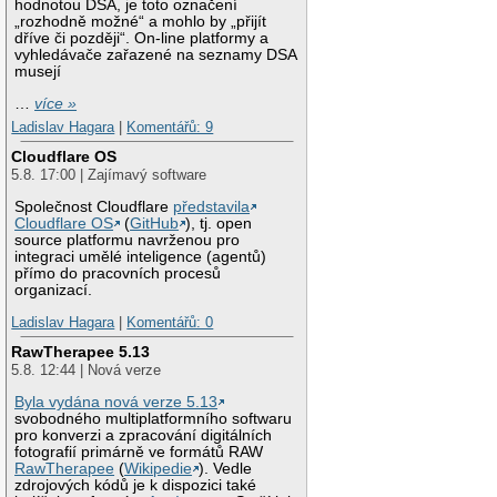
hodnotou DSA, je toto označení
„rozhodně možné“ a mohlo by „přijít
dříve či později“. On-line platformy a
vyhledávače zařazené na seznamy DSA
musejí
…
více »
Ladislav Hagara
|
Komentářů: 9
Cloudflare OS
5.8. 17:00 | Zajímavý software
Společnost Cloudflare
představila
Cloudflare OS
(
GitHub
), tj. open
source platformu navrženou pro
integraci umělé inteligence (agentů)
přímo do pracovních procesů
organizací.
Ladislav Hagara
|
Komentářů: 0
RawTherapee 5.13
5.8. 12:44 | Nová verze
Byla vydána nová verze 5.13
svobodného multiplatformního softwaru
pro konverzi a zpracování digitálních
fotografií primárně ve formátů RAW
RawTherapee
(
Wikipedie
). Vedle
zdrojových kódů je k dispozici také