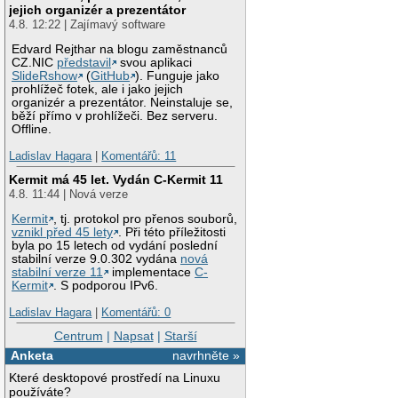
jejich organizér a prezentátor
4.8. 12:22 | Zajímavý software
Edvard Rejthar na blogu zaměstnanců
CZ.NIC
představil
svou aplikaci
SlideRshow
(
GitHub
). Funguje jako
prohlížeč fotek, ale i jako jejich
organizér a prezentátor. Neinstaluje se,
běží přímo v prohlížeči. Bez serveru.
Offline.
Ladislav Hagara
|
Komentářů: 11
Kermit má 45 let. Vydán C-Kermit 11
4.8. 11:44 | Nová verze
Kermit
, tj. protokol pro přenos souborů,
vznikl před 45 lety
. Při této příležitosti
byla po 15 letech od vydání poslední
stabilní verze 9.0.302 vydána
nová
stabilní verze 11
implementace
C-
Kermit
. S podporou IPv6.
Ladislav Hagara
|
Komentářů: 0
Centrum
|
Napsat
|
Starší
Anketa
navrhněte »
Které desktopové prostředí na Linuxu
používáte?