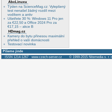
AbcLinuxu
Týden na ScienceMag.cz: Vylepšený
test nenašel žádný rozdíl mezi
vodíkem a antiv
Ušetřete 30 %: Windows 11 Pro jen
za €22,50 a Office 2024 Pro za
€17,15 – akce B
HDmag.cz
Kamery do bytu přinesou maximální
přehled o vaší domácnosti
Testovací novinka
Píšeme jinde
ISSN 1214-1267
www.czech-server.cz
© 1999-2015
Nitemedia s. r. 