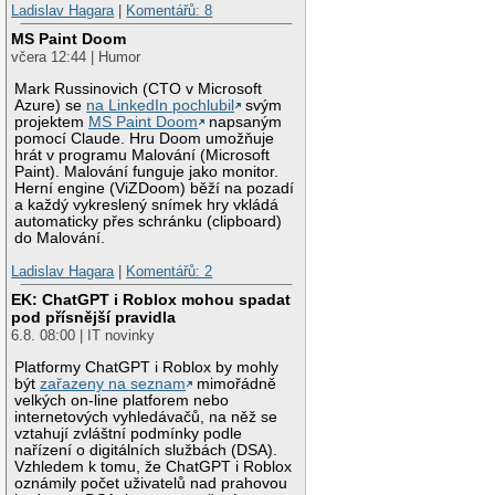
Ladislav Hagara
|
Komentářů: 8
MS Paint Doom
včera 12:44 | Humor
Mark Russinovich (CTO v Microsoft
Azure) se
na LinkedIn pochlubil
svým
projektem
MS Paint Doom
napsaným
pomocí Claude. Hru Doom umožňuje
hrát v programu Malování (Microsoft
Paint). Malování funguje jako monitor.
Herní engine (ViZDoom) běží na pozadí
a každý vykreslený snímek hry vkládá
automaticky přes schránku (clipboard)
do Malování.
Ladislav Hagara
|
Komentářů: 2
EK: ChatGPT i Roblox mohou spadat
pod přísnější pravidla
6.8. 08:00 | IT novinky
Platformy ChatGPT i Roblox by mohly
být
zařazeny na seznam
mimořádně
velkých on-line platforem nebo
internetových vyhledávačů, na něž se
vztahují zvláštní podmínky podle
nařízení o digitálních službách (DSA).
Vzhledem k tomu, že ChatGPT i Roblox
oznámily počet uživatelů nad prahovou