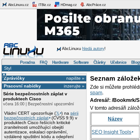
AbcLinuxu.cz
ITBiz.cz
HDmag.cz
AbcPráce.cz
AbcLinuxu
hledá autory
!
Poradna
FAQ
Hardware
Software
Články
Učebnice
Blog
Styl
×
Seznam zálože
Zprávičky
napište »
Pracovní nabídky
inzerujte »
Zde si můžete prohléd
spam
.
Série bezpečnostních záplat v
produktech Cisco
Adresář: /Bookmrk/S
včera 16:00 | Bezpečnostní upozornění
V tomto adresáři zálož
Vládní CERT upozorňuje (
𝕏
) na
sérii
bezpečnostních záplat
(CVSS 9.9) v
Název
produktech Cisco řešících kritické
zranitelnosti umožňující obejití
SEO Insight Tools
autentizace, eskalaci oprávnění,
vzdálené spuštění kódu a odepření