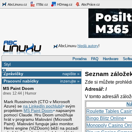
AbcLinuxu.cz
ITBiz.cz
HDmag.cz
AbcPráce.cz
AbcLinuxu
hledá autory
!
Poradna
FAQ
Hardware
Softw
Styl
×
Seznam zálože
Zprávičky
napište »
Pracovní nabídky
inzerujte »
Zde si můžete prohléd
MS Paint Doom
Adresář: /
dnes 12:44 | Humor
V tomto adresáři zálož
Mark Russinovich (CTO v Microsoft
Ná
Azure) se
na LinkedIn pochlubil
svým
projektem
MS Paint Doom
napsaným
Roulette Tables Casi
pomocí Claude. Hru Doom umožňuje
Bingo Blitz Online
hrát v programu Malování (Microsoft
Paint). Malování funguje jako monitor.
Monopoly Casino Onl
Herní engine (ViZDoom) běží na pozadí