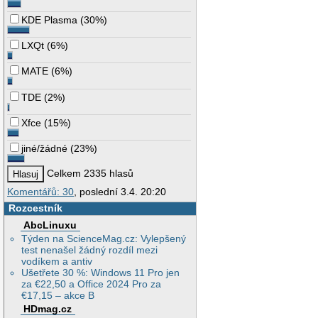
KDE Plasma
(
30%
)
LXQt
(
6%
)
MATE
(
6%
)
TDE
(
2%
)
Xfce
(
15%
)
jiné/žádné
(
23%
)
Celkem 2335 hlasů
Komentářů: 30
, poslední 3.4. 20:20
Rozcestník
AbcLinuxu
Týden na ScienceMag.cz: Vylepšený
test nenašel žádný rozdíl mezi
vodíkem a antiv
Ušetřete 30 %: Windows 11 Pro jen
za €22,50 a Office 2024 Pro za
€17,15 – akce B
HDmag.cz