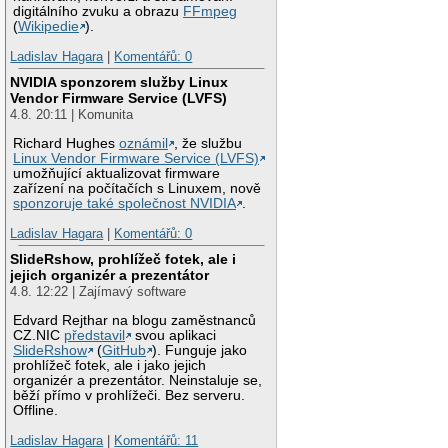
digitálního zvuku a obrazu
FFmpeg
(
Wikipedie
).
Ladislav Hagara
|
Komentářů: 0
NVIDIA sponzorem služby Linux
Vendor Firmware Service (LVFS)
4.8. 20:11 | Komunita
Richard Hughes
oznámil
, že službu
Linux Vendor Firmware Service (LVFS)
umožňující aktualizovat firmware
zařízení na počítačích s Linuxem, nově
sponzoruje také společnost NVIDIA
.
Ladislav Hagara
|
Komentářů: 0
SlideRshow, prohlížeč fotek, ale i
jejich organizér a prezentátor
4.8. 12:22 | Zajímavý software
Edvard Rejthar na blogu zaměstnanců
CZ.NIC
představil
svou aplikaci
SlideRshow
(
GitHub
). Funguje jako
prohlížeč fotek, ale i jako jejich
organizér a prezentátor. Neinstaluje se,
běží přímo v prohlížeči. Bez serveru.
Offline.
Ladislav Hagara
|
Komentářů: 11