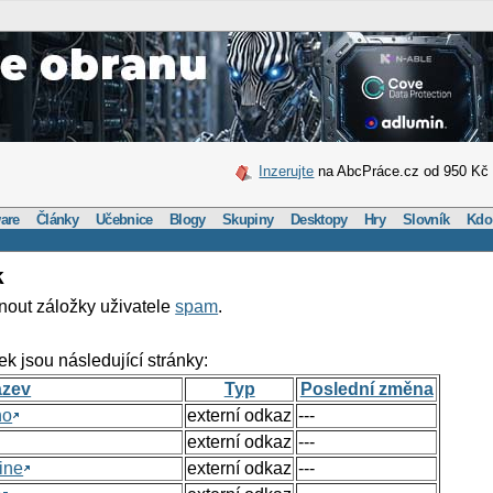
Inzerujte
na AbcPráce.cz od 950 Kč
are
Články
Učebnice
Blogy
Skupiny
Desktopy
Hry
Slovník
Kdo
k
nout záložky uživatele
spam
.
ek jsou následující stránky:
zev
Typ
Poslední změna
no
externí odkaz
---
externí odkaz
---
ine
externí odkaz
---