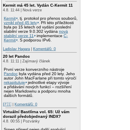
Kermit má 45 let. Vydán C-Kermit 11
4.8. 11:44 | Nová verze
Kermit
, tj. protokol pro přenos souborů,
vznikl před 45 lety
. Při této příležitosti
byla po 15 letech od vydání poslední
stabilní verze 9.0.302 vydána
nová
stabilní verze 11
implementace
C-
Kermit
. S podporou IPv6.
Ladislav Hagara
|
Komentářů: 0
20 let Pandoc
4.8. 11:11 | Zajímavý článek
První verze konverzního nástroje
Pandoc
byla vydána před 20 lety. Jeho
autor John MacFarlane při tomto výročí
rekapituluje
jednotlivé etapy vývoje
a přidávání nových funkcí – rozšíření
nejen Markdownu a podporu mnoha
dalších formátů.
|🇵🇸
|
Komentářů: 0
Virtuální Bastlírna vol. 65: Už vám
dorazil předobjednaný INDX?
4.8. 00:55 | Pozvánky
Srpen přinesl nejen další spalující