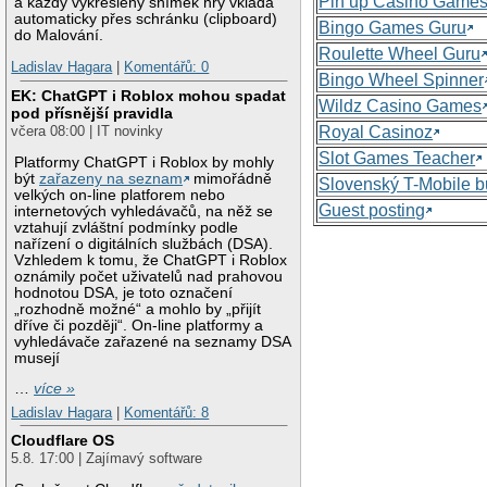
Pin up Casino Game
a každý vykreslený snímek hry vkládá
automaticky přes schránku (clipboard)
Bingo Games Guru
do Malování.
Roulette Wheel Guru
Ladislav Hagara
|
Komentářů: 0
Bingo Wheel Spinner
EK: ChatGPT i Roblox mohou spadat
Wildz Casino Games
pod přísnější pravidla
Royal Casinoz
včera 08:00 | IT novinky
Slot Games Teacher
Platformy ChatGPT i Roblox by mohly
být
zařazeny na seznam
mimořádně
Slovenský T-Mobile b
velkých on-line platforem nebo
Guest posting
internetových vyhledávačů, na něž se
vztahují zvláštní podmínky podle
nařízení o digitálních službách (DSA).
Vzhledem k tomu, že ChatGPT i Roblox
oznámily počet uživatelů nad prahovou
hodnotou DSA, je toto označení
„rozhodně možné“ a mohlo by „přijít
dříve či později“. On-line platformy a
vyhledávače zařazené na seznamy DSA
musejí
…
více »
Ladislav Hagara
|
Komentářů: 8
Cloudflare OS
5.8. 17:00 | Zajímavý software