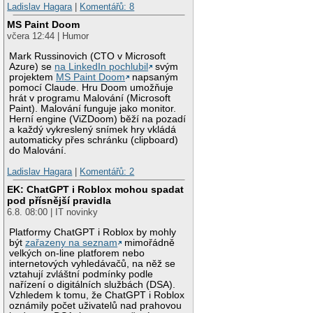
Ladislav Hagara
|
Komentářů: 8
MS Paint Doom
včera 12:44 | Humor
Mark Russinovich (CTO v Microsoft
Azure) se
na LinkedIn pochlubil
svým
projektem
MS Paint Doom
napsaným
pomocí Claude. Hru Doom umožňuje
hrát v programu Malování (Microsoft
Paint). Malování funguje jako monitor.
Herní engine (ViZDoom) běží na pozadí
a každý vykreslený snímek hry vkládá
automaticky přes schránku (clipboard)
do Malování.
Ladislav Hagara
|
Komentářů: 2
EK: ChatGPT i Roblox mohou spadat
pod přísnější pravidla
6.8. 08:00 | IT novinky
Platformy ChatGPT i Roblox by mohly
být
zařazeny na seznam
mimořádně
velkých on-line platforem nebo
internetových vyhledávačů, na něž se
vztahují zvláštní podmínky podle
nařízení o digitálních službách (DSA).
Vzhledem k tomu, že ChatGPT i Roblox
oznámily počet uživatelů nad prahovou