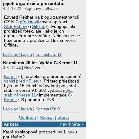
jejich organizér a prezentátor
4.8. 12:22 | Zajímavý software
Edvard Rejthar na blogu zaměstnanců
CZ.NIC
představil
svou aplikaci
SlideRshow
(
GitHub
). Funguje jako
prohlížeč fotek, ale i jako jejich
organizér a prezentátor. Neinstaluje se,
běží přímo v prohlížeči. Bez serveru.
Offline.
Ladislav Hagara
|
Komentářů: 11
Kermit má 45 let. Vydán C-Kermit 11
4.8. 11:44 | Nová verze
Kermit
, tj. protokol pro přenos souborů,
vznikl před 45 lety
. Při této příležitosti
byla po 15 letech od vydání poslední
stabilní verze 9.0.302 vydána
nová
stabilní verze 11
implementace
C-
Kermit
. S podporou IPv6.
Ladislav Hagara
|
Komentářů: 0
Centrum
|
Napsat
|
Starší
Anketa
navrhněte »
Které desktopové prostředí na Linuxu
používáte?