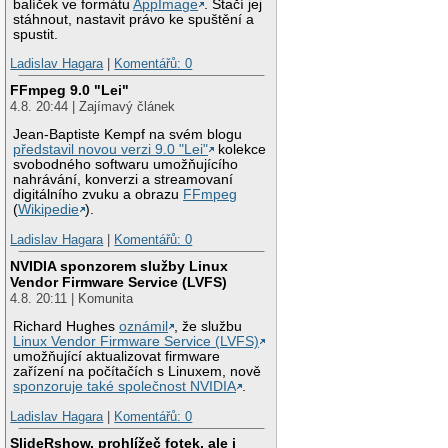
balíček ve formátu
AppImage
. Stačí jej
stáhnout, nastavit právo ke spuštění a
spustit.
Ladislav Hagara
|
Komentářů: 0
FFmpeg 9.0 "Lei"
4.8. 20:44 | Zajímavý článek
Jean-Baptiste Kempf na svém blogu
představil novou verzi 9.0 "Lei"
kolekce
svobodného softwaru umožňujícího
nahrávání, konverzi a streamovaní
digitálního zvuku a obrazu
FFmpeg
(
Wikipedie
).
Ladislav Hagara
|
Komentářů: 0
NVIDIA sponzorem služby Linux
Vendor Firmware Service (LVFS)
4.8. 20:11 | Komunita
Richard Hughes
oznámil
, že službu
Linux Vendor Firmware Service (LVFS)
umožňující aktualizovat firmware
zařízení na počítačích s Linuxem, nově
sponzoruje také společnost NVIDIA
.
Ladislav Hagara
|
Komentářů: 0
SlideRshow, prohlížeč fotek, ale i