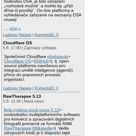
hodnotou DSA, je toto označení
„rozhodně možné“ a mohlo by „přijít
dříve či později“. On-line platformy a
vyhledávače zařazené na seznamy DSA
musejí
…
více »
Ladislav Hagara
|
Komentářů: 9
Cloudflare OS
5.8. 17:00 | Zajímavý software
Společnost Cloudflare
představila
Cloudflare OS
(
GitHub
), tj. open
source platformu navrženou pro
integraci umělé inteligence (agentů)
přímo do pracovních procesů
organizací.
Ladislav Hagara
|
Komentářů: 0
RawTherapee 5.13
5.8. 12:44 | Nová verze
Byla vydána nová verze 5.13
svobodného multiplatformního softwaru
pro konverzi a zpracování digitálních
fotografií primárně ve formátů RAW
RawTherapee
(
Wikipedie
). Vedle
zdrojových kódů je k dispozici také