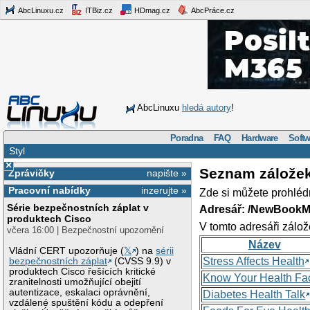
AbcLinuxu.cz
ITBiz.cz
HDmag.cz
AbcPráce.cz
AbcLinuxu
hledá autory
!
Poradna
FAQ
Hardware
Softw
Styl
×
Seznam zálože
Zprávičky
napište »
Pracovní nabídky
inzerujte »
Zde si můžete prohléd
Série bezpečnostních záplat v
Adresář: /NewBookM
produktech Cisco
V tomto adresáři zálož
včera 16:00 | Bezpečnostní upozornění
Název
Vládní CERT upozorňuje (
𝕏
) na
sérii
Stress Affects Health
bezpečnostních záplat
(CVSS 9.9) v
produktech Cisco řešících kritické
Know Your Health Fa
zranitelnosti umožňující obejití
autentizace, eskalaci oprávnění,
Diabetes Health Talk
vzdálené spuštění kódu a odepření