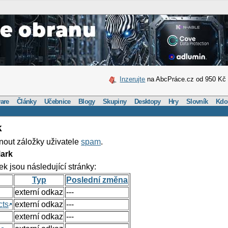
Inzerujte
na AbcPráce.cz od 950 Kč
are
Články
Učebnice
Blogy
Skupiny
Desktopy
Hry
Slovník
Kdo
k
nout záložky uživatele
spam
.
ark
ek jsou následující stránky:
Typ
Poslední změna
externí odkaz
---
cts
externí odkaz
---
externí odkaz
---