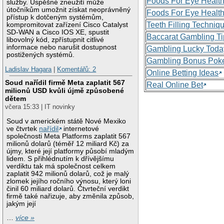
Foods For Eye Healt
služby. Úspěšné zneužití může
útočníkům umožnit získat neoprávněný
Foods For Eye Healt
přístup k dotčeným systémům,
Teeth Filling Techniq
kompromitovat zařízení Cisco Catalyst
SD-WAN a Cisco IOS XE, spustit
Baccarat Gambling Ti
libovolný kód, zpřístupnit citlivé
informace nebo narušit dostupnost
Gambling Lucky Toda
postižených systémů.
Gambling Bonus Pok
Ladislav Hagara
|
Komentářů: 2
Online Betting Ideas
Soud nařídil firmě Meta zaplatit 567
Real Online Bet
milionů USD kvůli újmě způsobené
dětem
včera 15:33 | IT novinky
Soud v americkém státě Nové Mexiko
ve čtvrtek
nařídil
internetové
společnosti Meta Platforms zaplatit 567
milionů dolarů (téměř 12 miliard Kč) za
újmy, které její platformy působí mladým
lidem. S přihlédnutím k dřívějšímu
verdiktu tak má společnost celkem
zaplatit 942 milionů dolarů, což je malý
zlomek jejího ročního výnosu, který loni
činil 60 miliard dolarů. Čtvrteční verdikt
firmě také nařizuje, aby změnila způsob,
jakým její
…
více »