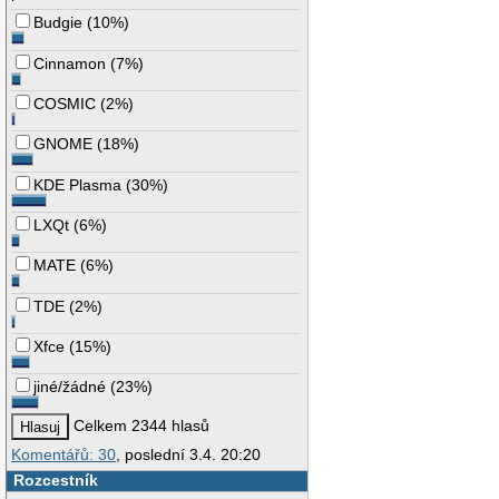
Budgie
(
10%
)
Cinnamon
(
7%
)
COSMIC
(
2%
)
GNOME
(
18%
)
KDE Plasma
(
30%
)
LXQt
(
6%
)
MATE
(
6%
)
TDE
(
2%
)
Xfce
(
15%
)
jiné/žádné
(
23%
)
Celkem 2344 hlasů
Komentářů: 30
, poslední 3.4. 20:20
Rozcestník