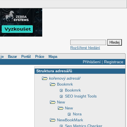
Rozšířené hledání
 je
Bazar
Portál
Práce
Mapa
Přihlášení
|
Registrace
Struktura adresářů
kořenový adresář
Bookmrk
Bookmrk
SEO Insight Tools
New
New
Nora
NewBookMark
Seo Metrics Checker