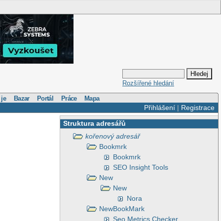
Rozšířené hledání
 je
Bazar
Portál
Práce
Mapa
Přihlášení
|
Registrace
Struktura adresářů
kořenový adresář
Bookmrk
Bookmrk
SEO Insight Tools
New
New
Nora
NewBookMark
Seo Metrics Checker