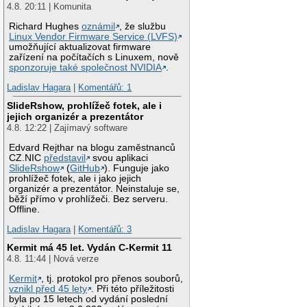
4.8. 20:11 | Komunita
Richard Hughes
oznámil
, že službu
Linux Vendor Firmware Service (LVFS)
umožňující aktualizovat firmware
zařízení na počítačích s Linuxem, nově
sponzoruje také společnost NVIDIA
.
Ladislav Hagara
|
Komentářů: 1
SlideRshow, prohlížeč fotek, ale i
jejich organizér a prezentátor
4.8. 12:22 | Zajímavý software
Edvard Rejthar na blogu zaměstnanců
CZ.NIC
představil
svou aplikaci
SlideRshow
(
GitHub
). Funguje jako
prohlížeč fotek, ale i jako jejich
organizér a prezentátor. Neinstaluje se,
běží přímo v prohlížeči. Bez serveru.
Offline.
Ladislav Hagara
|
Komentářů: 3
Kermit má 45 let. Vydán C-Kermit 11
4.8. 11:44 | Nová verze
Kermit
, tj. protokol pro přenos souborů,
vznikl před 45 lety
. Při této příležitosti
byla po 15 letech od vydání poslední