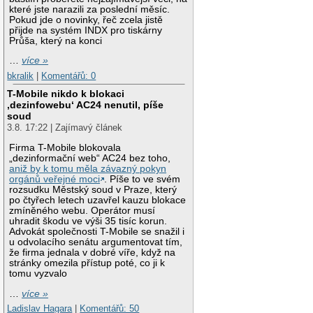
které jste narazili za poslední měsíc.
Pokud jde o novinky, řeč zcela jistě
přijde na systém INDX pro tiskárny
Průša, který na konci
…
více »
bkralik
|
Komentářů: 0
T-Mobile nikdo k blokaci
‚dezinfowebu‘ AC24 nenutil, píše
soud
3.8. 17:22 | Zajímavý článek
Firma T-Mobile blokovala
„dezinformační web“ AC24 bez toho,
aniž by k tomu měla závazný pokyn
orgánů veřejné moci
. Píše to ve svém
rozsudku Městský soud v Praze, který
po čtyřech letech uzavřel kauzu blokace
zmíněného webu. Operátor musí
uhradit škodu ve výši 35 tisíc korun.
Advokát společnosti T-Mobile se snažil i
u odvolacího senátu argumentovat tím,
že firma jednala v dobré víře, když na
stránky omezila přístup poté, co ji k
tomu vyzvalo
…
více »
Ladislav Hagara
|
Komentářů: 50