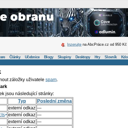
Inzerujte
na AbcPráce.cz od 950 Kč
are
Články
Učebnice
Blogy
Skupiny
Desktopy
Hry
Slovník
Kdo
k
nout záložky uživatele
spam
.
ark
ek jsou následující stránky:
Typ
Poslední změna
externí odkaz
---
cts
externí odkaz
---
externí odkaz
---