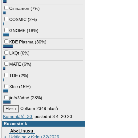
Cinnamon
(
7%
)
COSMIC
(
2%
)
GNOME
(
18%
)
KDE Plasma
(
30%
)
LXQt
(
6%
)
MATE
(
6%
)
TDE
(
2%
)
Xfce
(
15%
)
jiné/žádné
(
23%
)
Celkem 2349 hlasů
Komentářů: 30
, poslední 3.4. 20:20
Rozcestník
AbcLinuxu
Událo se v týdnu 32/2026