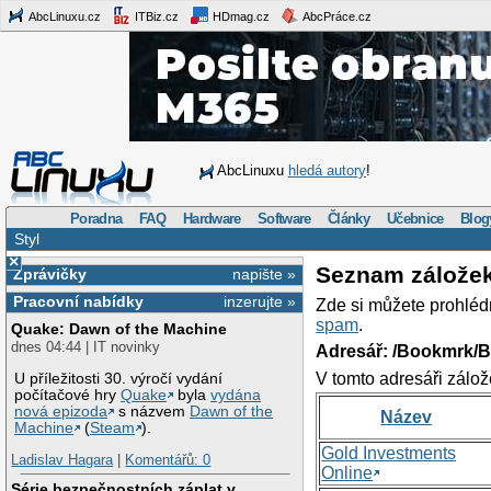
AbcLinuxu.cz
ITBiz.cz
HDmag.cz
AbcPráce.cz
AbcLinuxu
hledá autory
!
Poradna
FAQ
Hardware
Software
Články
Učebnice
Blog
Styl
×
Seznam zálože
Zprávičky
napište »
Pracovní nabídky
inzerujte »
Zde si můžete prohléd
spam
.
Quake: Dawn of the Machine
dnes 04:44 | IT novinky
Adresář: /Bookmrk/
V tomto adresáři zálož
U příležitosti 30. výročí vydání
počítačové hry
Quake
byla
vydána
nová epizoda
s názvem
Dawn of the
Název
Machine
(
Steam
).
Gold Investments
Ladislav Hagara
|
Komentářů: 0
Online
Série bezpečnostních záplat v