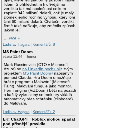
újmy, které její platformy působí mladým
lidem. S přihlédnutím k dřívějšímu
verdiktu tak má společnost celkem
zaplatit 942 milionů dolarů, což je malý
zlomek jejího ročního výnosu, který loni
činil 60 miliard dolarů. Čtvrteční verdikt
firmě také nařizuje, aby změnila způsob,
jakým její
…
více »
Ladislav Hagara
|
Komentářů: 8
MS Paint Doom
včera 12:44 | Humor
Mark Russinovich (CTO v Microsoft
Azure) se
na LinkedIn pochlubil
svým
projektem
MS Paint Doom
napsaným
pomocí Claude. Hru Doom umožňuje
hrát v programu Malování (Microsoft
Paint). Malování funguje jako monitor.
Herní engine (ViZDoom) běží na pozadí
a každý vykreslený snímek hry vkládá
automaticky přes schránku (clipboard)
do Malování.
Ladislav Hagara
|
Komentářů: 2
EK: ChatGPT i Roblox mohou spadat
pod přísnější pravidla