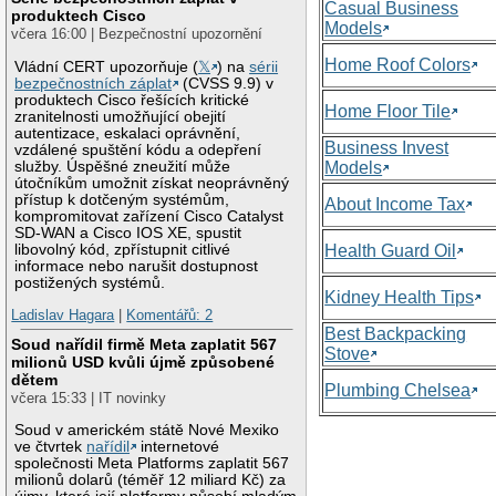
Casual Business
produktech Cisco
Models
včera 16:00 | Bezpečnostní upozornění
Home Roof Colors
Vládní CERT upozorňuje (
𝕏
) na
sérii
bezpečnostních záplat
(CVSS 9.9) v
produktech Cisco řešících kritické
Home Floor Tile
zranitelnosti umožňující obejití
autentizace, eskalaci oprávnění,
Business Invest
vzdálené spuštění kódu a odepření
služby. Úspěšné zneužití může
Models
útočníkům umožnit získat neoprávněný
přístup k dotčeným systémům,
About Income Tax
kompromitovat zařízení Cisco Catalyst
SD-WAN a Cisco IOS XE, spustit
libovolný kód, zpřístupnit citlivé
Health Guard Oil
informace nebo narušit dostupnost
postižených systémů.
Kidney Health Tips
Ladislav Hagara
|
Komentářů: 2
Best Backpacking
Soud nařídil firmě Meta zaplatit 567
Stove
milionů USD kvůli újmě způsobené
dětem
Plumbing Chelsea
včera 15:33 | IT novinky
Soud v americkém státě Nové Mexiko
ve čtvrtek
nařídil
internetové
společnosti Meta Platforms zaplatit 567
milionů dolarů (téměř 12 miliard Kč) za