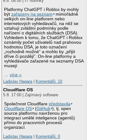
6.8. 08:00 | IT novinky
Platformy ChatGPT i Roblox by mohly
být
zařazeny na seznam
mimořádně
velkých on-line platforem nebo
internetových vyhledávačů, na něž se
vztahují zvláštní podmínky podle
nařízení o digitálních službách (DSA).
Vzhledem k tomu, že ChatGPT i Roblox
oznámily počet uživatelů nad prahovou
hodnotou DSA, je toto označení
„rozhodně možné“ a mohlo by „přijít
dříve či později“. On-line platformy a
vyhledávače zařazené na seznamy DSA
musejí
…
více »
Ladislav Hagara
|
Komentářů: 10
Cloudflare OS
5.8. 17:00 | Zajímavý software
Společnost Cloudflare
představila
Cloudflare OS
(
GitHub
), tj. open
source platformu navrženou pro
integraci umělé inteligence (agentů)
přímo do pracovních procesů
organizací.
Ladislav Hagara
|
Komentářů: 0