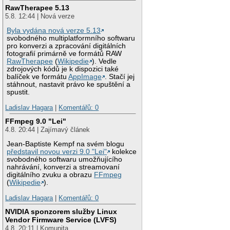
RawTherapee 5.13
5.8. 12:44 | Nová verze
Byla vydána nová verze 5.13
svobodného multiplatformního softwaru
pro konverzi a zpracování digitálních
fotografií primárně ve formátů RAW
RawTherapee
(
Wikipedie
). Vedle
zdrojových kódů je k dispozici také
balíček ve formátu
AppImage
. Stačí jej
stáhnout, nastavit právo ke spuštění a
spustit.
Ladislav Hagara
|
Komentářů: 0
FFmpeg 9.0 "Lei"
4.8. 20:44 | Zajímavý článek
Jean-Baptiste Kempf na svém blogu
představil novou verzi 9.0 "Lei"
kolekce
svobodného softwaru umožňujícího
nahrávání, konverzi a streamovaní
digitálního zvuku a obrazu
FFmpeg
(
Wikipedie
).
Ladislav Hagara
|
Komentářů: 0
NVIDIA sponzorem služby Linux
Vendor Firmware Service (LVFS)
4.8. 20:11 | Komunita