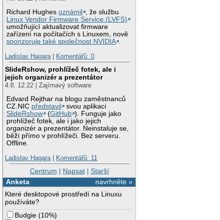
Richard Hughes
oznámil
, že službu
Linux Vendor Firmware Service (LVFS)
umožňující aktualizovat firmware
zařízení na počítačích s Linuxem, nově
sponzoruje také společnost NVIDIA
.
Ladislav Hagara
|
Komentářů: 0
SlideRshow, prohlížeč fotek, ale i
jejich organizér a prezentátor
4.8. 12:22 | Zajímavý software
Edvard Rejthar na blogu zaměstnanců
CZ.NIC
představil
svou aplikaci
SlideRshow
(
GitHub
). Funguje jako
prohlížeč fotek, ale i jako jejich
organizér a prezentátor. Neinstaluje se,
běží přímo v prohlížeči. Bez serveru.
Offline.
Ladislav Hagara
|
Komentářů: 11
Centrum
|
Napsat
|
Starší
Anketa
navrhněte »
Které desktopové prostředí na Linuxu
používáte?
Budgie
(
10%
)