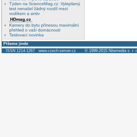
Týden na ScienceMag.cz: Vylepšený
test nenašel žádný rozdíl mezi
vodíkem a antiv
HDmag.cz
Kamery do bytu přinesou maximální
přehled o vaší domácnosti
Testovací novinka
Píšeme jinde
ISSN 1214-1267
www.czech-server.cz
© 1999-2015
Nitemedia s. r. 