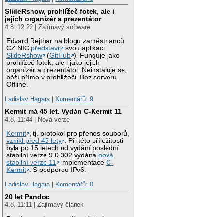
SlideRshow, prohlížeč fotek, ale i
jejich organizér a prezentátor
4.8. 12:22 | Zajímavý software
Edvard Rejthar na blogu zaměstnanců
CZ.NIC
představil
svou aplikaci
SlideRshow
(
GitHub
). Funguje jako
prohlížeč fotek, ale i jako jejich
organizér a prezentátor. Neinstaluje se,
běží přímo v prohlížeči. Bez serveru.
Offline.
Ladislav Hagara
|
Komentářů: 9
Kermit má 45 let. Vydán C-Kermit 11
4.8. 11:44 | Nová verze
Kermit
, tj. protokol pro přenos souborů,
vznikl před 45 lety
. Při této příležitosti
byla po 15 letech od vydání poslední
stabilní verze 9.0.302 vydána
nová
stabilní verze 11
implementace
C-
Kermit
. S podporou IPv6.
Ladislav Hagara
|
Komentářů: 0
20 let Pandoc
4.8. 11:11 | Zajímavý článek