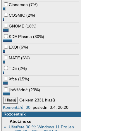
Cinnamon
(
7%
)
COSMIC
(
2%
)
GNOME
(
18%
)
KDE Plasma
(
30%
)
LXQt
(
6%
)
MATE
(
6%
)
TDE
(
2%
)
Xfce
(
15%
)
jiné/žádné
(
23%
)
Celkem 2331 hlasů
Komentářů: 30
, poslední 3.4. 20:20
Rozcestník
AbcLinuxu
Ušetřete 30 %: Windows 11 Pro jen