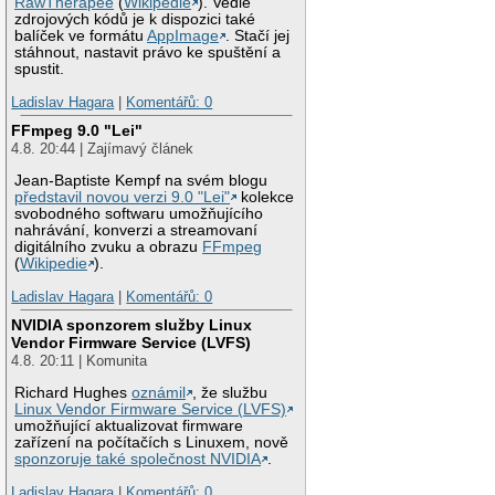
RawTherapee
(
Wikipedie
). Vedle
zdrojových kódů je k dispozici také
balíček ve formátu
AppImage
. Stačí jej
stáhnout, nastavit právo ke spuštění a
spustit.
Ladislav Hagara
|
Komentářů: 0
FFmpeg 9.0 "Lei"
4.8. 20:44 | Zajímavý článek
Jean-Baptiste Kempf na svém blogu
představil novou verzi 9.0 "Lei"
kolekce
svobodného softwaru umožňujícího
nahrávání, konverzi a streamovaní
digitálního zvuku a obrazu
FFmpeg
(
Wikipedie
).
Ladislav Hagara
|
Komentářů: 0
NVIDIA sponzorem služby Linux
Vendor Firmware Service (LVFS)
4.8. 20:11 | Komunita
Richard Hughes
oznámil
, že službu
Linux Vendor Firmware Service (LVFS)
umožňující aktualizovat firmware
zařízení na počítačích s Linuxem, nově
sponzoruje také společnost NVIDIA
.
Ladislav Hagara
|
Komentářů: 0