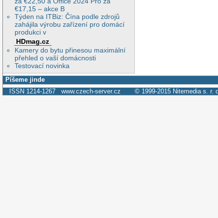
za €22,50 a Office 2024 Pro za
€17,15 – akce B
Týden na ITBiz: Čína podle zdrojů
zahájila výrobu zařízení pro domácí
produkci v
HDmag.cz
Kamery do bytu přinesou maximální
přehled o vaší domácnosti
Testovací novinka
Píšeme jinde
ISSN 1214-1267
www.czech-server.cz
© 1999-2015
Nitemedia s. r. 