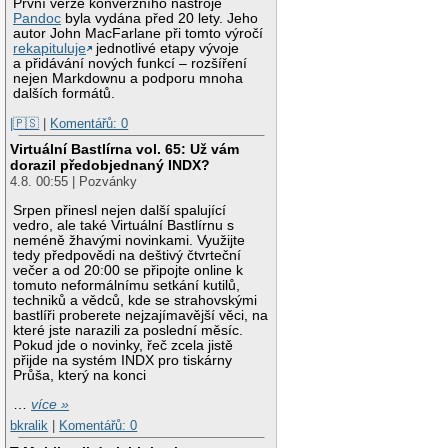
První verze konverzního nástroje
Pandoc
byla vydána před 20 lety. Jeho
autor John MacFarlane při tomto výročí
rekapituluje
jednotlivé etapy vývoje
a přidávání nových funkcí – rozšíření
nejen Markdownu a podporu mnoha
dalších formátů.
|🇵🇸
|
Komentářů: 0
Virtuální Bastlírna vol. 65: Už vám
dorazil předobjednaný INDX?
4.8. 00:55 | Pozvánky
Srpen přinesl nejen další spalující
vedro, ale také Virtuální Bastlírnu s
neméně žhavými novinkami. Využijte
tedy předpovědi na deštivý čtvrteční
večer a od 20:00 se připojte online k
tomuto neformálnímu setkání kutilů,
techniků a vědců, kde se strahovskými
bastlíři proberete nejzajímavější věci, na
které jste narazili za poslední měsíc.
Pokud jde o novinky, řeč zcela jistě
přijde na systém INDX pro tiskárny
Průša, který na konci
…
více »
bkralik
|
Komentářů: 0