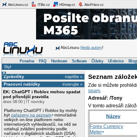
AbcLinuxu.cz
ITBiz.cz
HDmag.cz
AbcPráce.cz
AbcLinuxu
hledá autory
!
Poradna
FAQ
Hardware
Software
Články
Učebnice
Blog
Styl
×
Seznam zálože
Zprávičky
napište »
Pracovní nabídky
inzerujte »
Zde si můžete prohléd
spam
.
EK: ChatGPT i Roblox mohou spadat
pod přísnější pravidla
Adresář: /Tony
dnes 08:00 | IT novinky
V tomto adresáři zálož
Platformy ChatGPT i Roblox by mohly
být
zařazeny na seznam
mimořádně
Název
velkých on-line platforem nebo
internetových vyhledávačů, na něž se
Forex Currency
vztahují zvláštní podmínky podle
Meter
nařízení o digitálních službách (DSA).