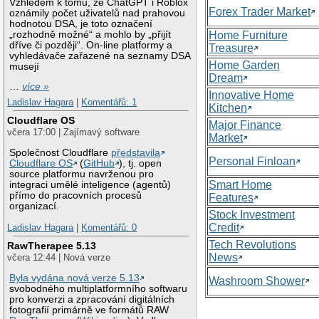
Vzhledem k tomu, že ChatGPT i Roblox
Forex Trader Market
oznámily počet uživatelů nad prahovou
hodnotou DSA, je toto označení
„rozhodně možné“ a mohlo by „přijít
Home Furniture
dříve či později“. On-line platformy a
Treasure
vyhledávače zařazené na seznamy DSA
Home Garden
musejí
Dream
…
více »
Innovative Home
Ladislav Hagara
|
Komentářů: 1
Kitchen
Cloudflare OS
Major Finance
včera 17:00 | Zajímavý software
Market
Společnost Cloudflare
představila
Personal Finloan
Cloudflare OS
(
GitHub
), tj. open
source platformu navrženou pro
Smart Home
integraci umělé inteligence (agentů)
přímo do pracovních procesů
Features
organizací.
Stock Investment
Credit
Ladislav Hagara
|
Komentářů: 0
Tech Revolutions
RawTherapee 5.13
News
včera 12:44 | Nová verze
Byla vydána nová verze 5.13
Washroom Shower
svobodného multiplatformního softwaru
pro konverzi a zpracování digitálních
fotografií primárně ve formátů RAW