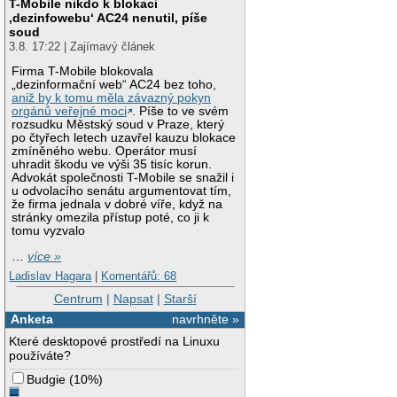
T-Mobile nikdo k blokaci
‚dezinfowebu‘ AC24 nenutil, píše
soud
3.8. 17:22 | Zajímavý článek
Firma T-Mobile blokovala
„dezinformační web“ AC24 bez toho,
aniž by k tomu měla závazný pokyn
orgánů veřejné moci
. Píše to ve svém
rozsudku Městský soud v Praze, který
po čtyřech letech uzavřel kauzu blokace
zmíněného webu. Operátor musí
uhradit škodu ve výši 35 tisíc korun.
Advokát společnosti T-Mobile se snažil i
u odvolacího senátu argumentovat tím,
že firma jednala v dobré víře, když na
stránky omezila přístup poté, co ji k
tomu vyzvalo
…
více »
Ladislav Hagara
|
Komentářů: 68
Centrum
|
Napsat
|
Starší
Anketa
navrhněte »
Které desktopové prostředí na Linuxu
používáte?
Budgie
(
10%
)