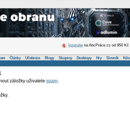
Inzerujte
na AbcPráce.cz od 950 Kč
are
Články
Učebnice
Blogy
Skupiny
Desktopy
Hry
Slovník
Kdo
k
nout záložky uživatele
spam
.
žky.