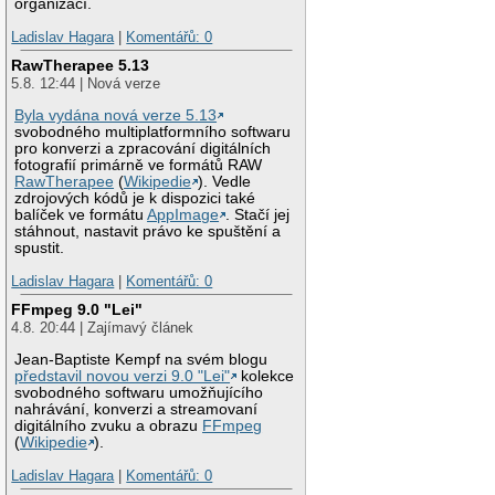
organizací.
Ladislav Hagara
|
Komentářů: 0
RawTherapee 5.13
5.8. 12:44 | Nová verze
Byla vydána nová verze 5.13
svobodného multiplatformního softwaru
pro konverzi a zpracování digitálních
fotografií primárně ve formátů RAW
RawTherapee
(
Wikipedie
). Vedle
zdrojových kódů je k dispozici také
balíček ve formátu
AppImage
. Stačí jej
stáhnout, nastavit právo ke spuštění a
spustit.
Ladislav Hagara
|
Komentářů: 0
FFmpeg 9.0 "Lei"
4.8. 20:44 | Zajímavý článek
Jean-Baptiste Kempf na svém blogu
představil novou verzi 9.0 "Lei"
kolekce
svobodného softwaru umožňujícího
nahrávání, konverzi a streamovaní
digitálního zvuku a obrazu
FFmpeg
(
Wikipedie
).
Ladislav Hagara
|
Komentářů: 0