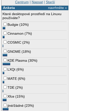
Centrum
|
Napsat
|
Starší
Anketa
navrhněte »
Které desktopové prostředí na Linuxu
používáte?
Budgie
(
10%
)
Cinnamon
(
7%
)
COSMIC
(
2%
)
GNOME
(
18%
)
KDE Plasma
(
30%
)
LXQt
(
6%
)
MATE
(
6%
)
TDE
(
2%
)
Xfce
(
15%
)
jiné/žádné
(
23%
)