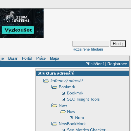
Rozšířené hledání
 je
Bazar
Portál
Práce
Mapa
Přihlášení
|
Registrace
Struktura adresářů
kořenový adresář
Bookmrk
Bookmrk
SEO Insight Tools
New
New
Nora
NewBookMark
Seo Metrics Checker