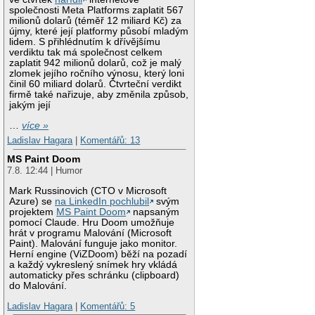
společnosti Meta Platforms zaplatit 567
milionů dolarů (téměř 12 miliard Kč) za
újmy, které její platformy působí mladým
lidem. S přihlédnutím k dřívějšímu
verdiktu tak má společnost celkem
zaplatit 942 milionů dolarů, což je malý
zlomek jejího ročního výnosu, který loni
činil 60 miliard dolarů. Čtvrteční verdikt
firmě také nařizuje, aby změnila způsob,
jakým její
…
více »
Ladislav Hagara
|
Komentářů: 13
MS Paint Doom
7.8. 12:44 | Humor
Mark Russinovich (CTO v Microsoft
Azure) se
na LinkedIn pochlubil
svým
projektem
MS Paint Doom
napsaným
pomocí Claude. Hru Doom umožňuje
hrát v programu Malování (Microsoft
Paint). Malování funguje jako monitor.
Herní engine (ViZDoom) běží na pozadí
a každý vykreslený snímek hry vkládá
automaticky přes schránku (clipboard)
do Malování.
Ladislav Hagara
|
Komentářů: 5