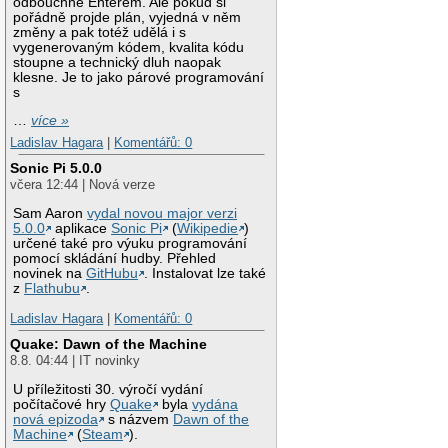
odbouchne Enterem. Ale pokud si
pořádně projde plán, vyjedná v něm
změny a pak totéž udělá i s
vygenerovaným kódem, kvalita kódu
stoupne a technický dluh naopak
klesne. Je to jako párové programování
s
…
více »
Ladislav Hagara
|
Komentářů: 0
Sonic Pi 5.0.0
včera 12:44 | Nová verze
Sam Aaron
vydal novou major verzi
5.0.0
aplikace
Sonic Pi
(
Wikipedie
)
určené také pro výuku programování
pomocí skládání hudby. Přehled
novinek na
GitHubu
. Instalovat lze také
z
Flathubu
.
Ladislav Hagara
|
Komentářů: 0
Quake: Dawn of the Machine
8.8. 04:44 | IT novinky
U příležitosti 30. výročí vydání
počítačové hry
Quake
byla
vydána
nová epizoda
s názvem
Dawn of the
Machine
(
Steam
).