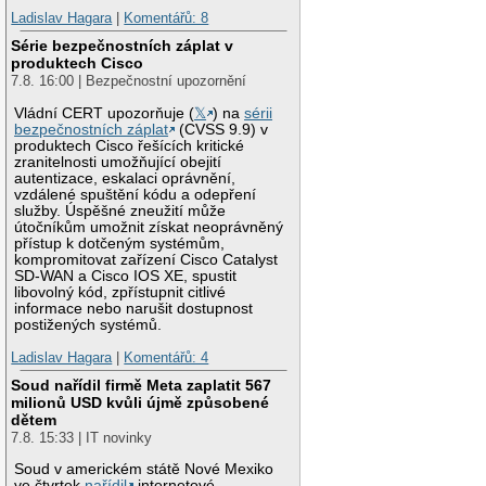
Ladislav Hagara
|
Komentářů: 8
Série bezpečnostních záplat v
produktech Cisco
7.8. 16:00 | Bezpečnostní upozornění
Vládní CERT upozorňuje (
𝕏
) na
sérii
bezpečnostních záplat
(CVSS 9.9) v
produktech Cisco řešících kritické
zranitelnosti umožňující obejití
autentizace, eskalaci oprávnění,
vzdálené spuštění kódu a odepření
služby. Úspěšné zneužití může
útočníkům umožnit získat neoprávněný
přístup k dotčeným systémům,
kompromitovat zařízení Cisco Catalyst
SD-WAN a Cisco IOS XE, spustit
libovolný kód, zpřístupnit citlivé
informace nebo narušit dostupnost
postižených systémů.
Ladislav Hagara
|
Komentářů: 4
Soud nařídil firmě Meta zaplatit 567
milionů USD kvůli újmě způsobené
dětem
7.8. 15:33 | IT novinky
Soud v americkém státě Nové Mexiko
ve čtvrtek
nařídil
internetové