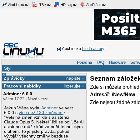
AbcLinuxu.cz
ITBiz.cz
HDmag.cz
AbcPráce.cz
AbcLinuxu
hledá autory
!
Poradna
FAQ
Hardware
Softw
Styl
×
Seznam zálože
Zprávičky
napište »
Pracovní nabídky
inzerujte »
Zde si můžete prohléd
Adminer 6.0.0
Adresář: /New/New
včera 17:22 | Nová verze
Zde nejsou žádné zálo
Jakub Vrána vydal
Adminer
ve verzi
6.0.0 s
více než 130 změnami
:
"Většina změn vznikla s asistencí
Claude Opus 5. Někteří lidi se bojí, že AI
asistence může kód zamořit technickým
dluhem. To je jistě pravda, pokud
vývojář všechny změny bezduše