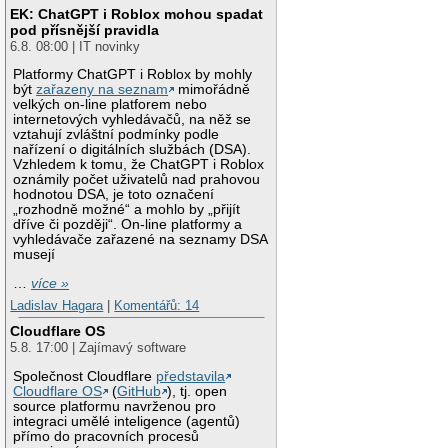
EK: ChatGPT i Roblox mohou spadat
pod přísnější pravidla
6.8. 08:00 | IT novinky
Platformy ChatGPT i Roblox by mohly
být
zařazeny na seznam
mimořádně
velkých on-line platforem nebo
internetových vyhledávačů, na něž se
vztahují zvláštní podmínky podle
nařízení o digitálních službách (DSA).
Vzhledem k tomu, že ChatGPT i Roblox
oznámily počet uživatelů nad prahovou
hodnotou DSA, je toto označení
„rozhodně možné“ a mohlo by „přijít
dříve či později“. On-line platformy a
vyhledávače zařazené na seznamy DSA
musejí
…
více »
Ladislav Hagara
|
Komentářů: 14
Cloudflare OS
5.8. 17:00 | Zajímavý software
Společnost Cloudflare
představila
Cloudflare OS
(
GitHub
), tj. open
source platformu navrženou pro
integraci umělé inteligence (agentů)
přímo do pracovních procesů