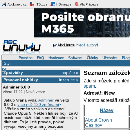
AbcLinuxu.cz
ITBiz.cz
HDmag.cz
AbcPráce.cz
AbcLinuxu
hledá autory
!
Poradna
FAQ
Hardware
Software
Články
Učebnice
Blog
Styl
×
Seznam zálože
Zprávičky
napište »
Pracovní nabídky
inzerujte »
Zde si můžete prohléd
spam
.
Adminer 6.0.0
včera 17:22 | Nová verze
Adresář: /New
V tomto adresáři zálož
Jakub Vrána vydal
Adminer
ve verzi
6.0.0 s
více než 130 změnami
:
"Většina změn vznikla s asistencí
Název
Claude Opus 5. Někteří lidi se bojí, že AI
asistence může kód zamořit technickým
About Crown
dluhem. To je jistě pravda, pokud
Casino
vývojář všechny změny bezduše