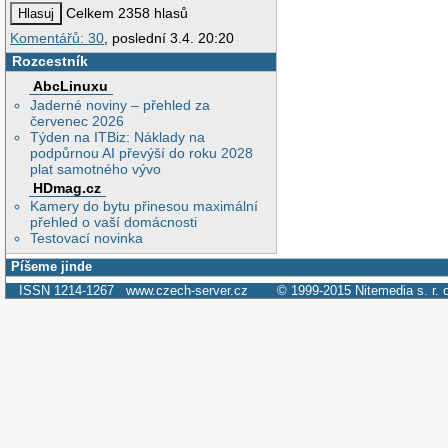
Celkem 2358 hlasů
Komentářů: 30
, poslední 3.4. 20:20
Rozcestník
AbcLinuxu
Jaderné noviny – přehled za
červenec 2026
Týden na ITBiz: Náklady na
podpůrnou AI převýší do roku 2028
plat samotného vývo
HDmag.cz
Kamery do bytu přinesou maximální
přehled o vaší domácnosti
Testovací novinka
Píšeme jinde
ISSN 1214-1267
www.czech-server.cz
© 1999-2015
Nitemedia s. r. 