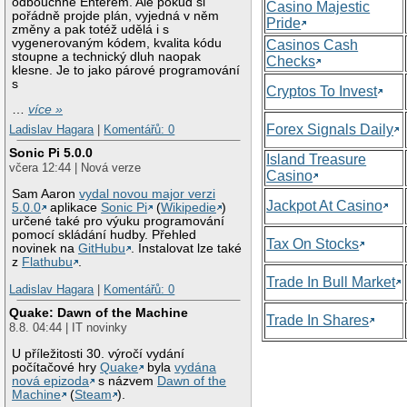
odbouchne Enterem. Ale pokud si
Casino Majestic
pořádně projde plán, vyjedná v něm
Pride
změny a pak totéž udělá i s
vygenerovaným kódem, kvalita kódu
Casinos Cash
stoupne a technický dluh naopak
Checks
klesne. Je to jako párové programování
s
Cryptos To Invest
…
více »
Forex Signals Daily
Ladislav Hagara
|
Komentářů: 0
Sonic Pi 5.0.0
Island Treasure
včera 12:44 | Nová verze
Casino
Sam Aaron
vydal novou major verzi
Jackpot At Casino
5.0.0
aplikace
Sonic Pi
(
Wikipedie
)
určené také pro výuku programování
pomocí skládání hudby. Přehled
Tax On Stocks
novinek na
GitHubu
. Instalovat lze také
z
Flathubu
.
Trade In Bull Market
Ladislav Hagara
|
Komentářů: 0
Quake: Dawn of the Machine
Trade In Shares
8.8. 04:44 | IT novinky
U příležitosti 30. výročí vydání
počítačové hry
Quake
byla
vydána
nová epizoda
s názvem
Dawn of the
Machine
(
Steam
).