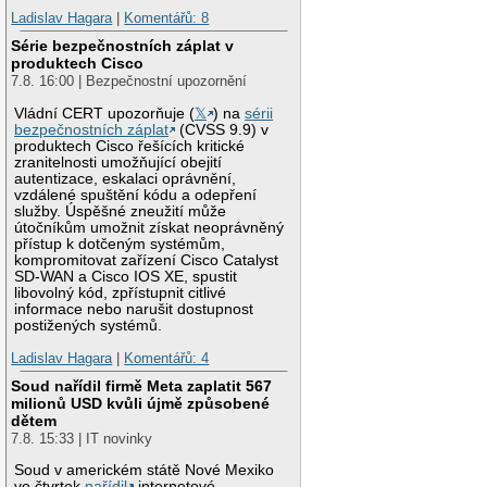
Ladislav Hagara
|
Komentářů: 8
Série bezpečnostních záplat v
produktech Cisco
7.8. 16:00 | Bezpečnostní upozornění
Vládní CERT upozorňuje (
𝕏
) na
sérii
bezpečnostních záplat
(CVSS 9.9) v
produktech Cisco řešících kritické
zranitelnosti umožňující obejití
autentizace, eskalaci oprávnění,
vzdálené spuštění kódu a odepření
služby. Úspěšné zneužití může
útočníkům umožnit získat neoprávněný
přístup k dotčeným systémům,
kompromitovat zařízení Cisco Catalyst
SD-WAN a Cisco IOS XE, spustit
libovolný kód, zpřístupnit citlivé
informace nebo narušit dostupnost
postižených systémů.
Ladislav Hagara
|
Komentářů: 4
Soud nařídil firmě Meta zaplatit 567
milionů USD kvůli újmě způsobené
dětem
7.8. 15:33 | IT novinky
Soud v americkém státě Nové Mexiko
ve čtvrtek
nařídil
internetové