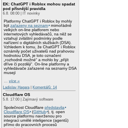
EK: ChatGPT i Roblox mohou spadat
pod přísnější pravidla
6.8. 08:00 | IT novinky
Platformy ChatGPT i Roblox by mohly
být
zařazeny na seznam
mimořádně
velkých on-line platforem nebo
internetových vyhledávačů, na něž se
vztahují zvláštní podmínky podle
nařízení o digitálních službách (DSA).
Vzhledem k tomu, že ChatGPT i Roblox
oznámily počet uživatelů nad prahovou
hodnotou DSA, je toto označení
„rozhodně možné“ a mohlo by „přijít
dříve či později“. On-line platformy a
vyhledávače zařazené na seznamy DSA
musejí
…
více »
Ladislav Hagara
|
Komentářů: 14
Cloudflare OS
5.8. 17:00 | Zajímavý software
Společnost Cloudflare
představila
Cloudflare OS
(
GitHub
), tj. open
source platformu navrženou pro
integraci umělé inteligence (agentů)
přímo do pracovních procesů