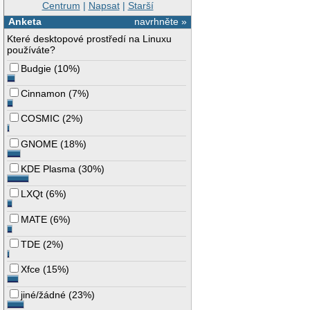
Centrum
|
Napsat
|
Starší
Anketa
navrhněte »
Které desktopové prostředí na Linuxu
používáte?
Budgie
(
10%
)
Cinnamon
(
7%
)
COSMIC
(
2%
)
GNOME
(
18%
)
KDE Plasma
(
30%
)
LXQt
(
6%
)
MATE
(
6%
)
TDE
(
2%
)
Xfce
(
15%
)
jiné/žádné
(
23%
)