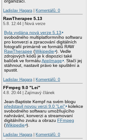
organizací.
Ladislav Hagara
|
Komentářů: 0
RawTherapee 5.13
5.8. 12:44 | Nová verze
Byla vydána nová verze 5.13
svobodného multiplatformního softwaru
pro konverzi a zpracování digitálních
fotografií primárně ve formátů RAW
RawTherapee
(
Wikipedie
). Vedle
zdrojových kódů je k dispozici také
balíček ve formátu
AppImage
. Stačí jej
stáhnout, nastavit právo ke spuštění a
spustit.
Ladislav Hagara
|
Komentářů: 0
FFmpeg 9.0 "Lei"
4.8. 20:44 | Zajímavý článek
Jean-Baptiste Kempf na svém blogu
představil novou verzi 9.0 "Lei"
kolekce
svobodného softwaru umožňujícího
nahrávání, konverzi a streamovaní
digitálního zvuku a obrazu
FFmpeg
(
Wikipedie
).
Ladislav Hagara
|
Komentářů: 0