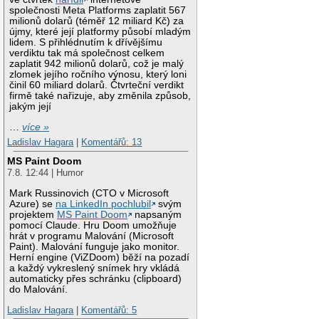
společnosti Meta Platforms zaplatit 567
milionů dolarů (téměř 12 miliard Kč) za
újmy, které její platformy působí mladým
lidem. S přihlédnutím k dřívějšímu
verdiktu tak má společnost celkem
zaplatit 942 milionů dolarů, což je malý
zlomek jejího ročního výnosu, který loni
činil 60 miliard dolarů. Čtvrteční verdikt
firmě také nařizuje, aby změnila způsob,
jakým její
…
více »
Ladislav Hagara
|
Komentářů: 13
MS Paint Doom
7.8. 12:44 | Humor
Mark Russinovich (CTO v Microsoft
Azure) se
na LinkedIn pochlubil
svým
projektem
MS Paint Doom
napsaným
pomocí Claude. Hru Doom umožňuje
hrát v programu Malování (Microsoft
Paint). Malování funguje jako monitor.
Herní engine (ViZDoom) běží na pozadí
a každý vykreslený snímek hry vkládá
automaticky přes schránku (clipboard)
do Malování.
Ladislav Hagara
|
Komentářů: 5