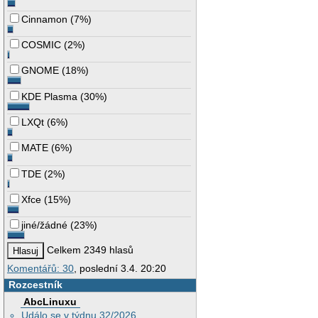
Cinnamon
(
7%
)
COSMIC
(
2%
)
GNOME
(
18%
)
KDE Plasma
(
30%
)
LXQt
(
6%
)
MATE
(
6%
)
TDE
(
2%
)
Xfce
(
15%
)
jiné/žádné
(
23%
)
Celkem 2349 hlasů
Komentářů: 30
, poslední 3.4. 20:20
Rozcestník
AbcLinuxu
Událo se v týdnu 32/2026