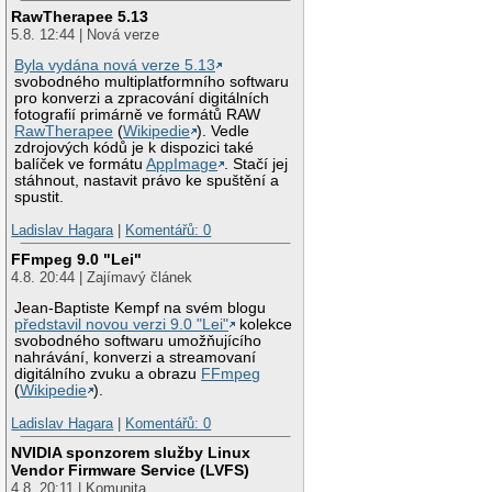
RawTherapee 5.13
5.8. 12:44 | Nová verze
Byla vydána nová verze 5.13
svobodného multiplatformního softwaru
pro konverzi a zpracování digitálních
fotografií primárně ve formátů RAW
RawTherapee
(
Wikipedie
). Vedle
zdrojových kódů je k dispozici také
balíček ve formátu
AppImage
. Stačí jej
stáhnout, nastavit právo ke spuštění a
spustit.
Ladislav Hagara
|
Komentářů: 0
FFmpeg 9.0 "Lei"
4.8. 20:44 | Zajímavý článek
Jean-Baptiste Kempf na svém blogu
představil novou verzi 9.0 "Lei"
kolekce
svobodného softwaru umožňujícího
nahrávání, konverzi a streamovaní
digitálního zvuku a obrazu
FFmpeg
(
Wikipedie
).
Ladislav Hagara
|
Komentářů: 0
NVIDIA sponzorem služby Linux
Vendor Firmware Service (LVFS)
4.8. 20:11 | Komunita