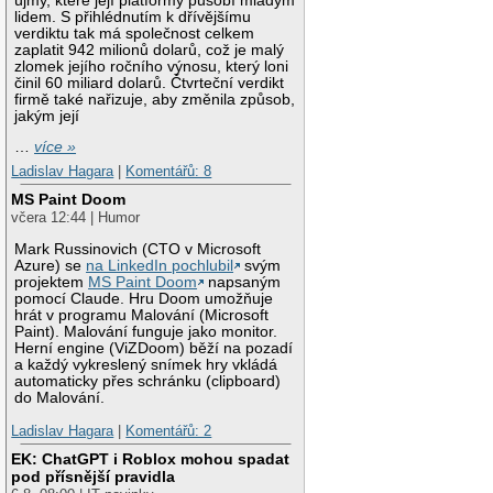
újmy, které její platformy působí mladým
lidem. S přihlédnutím k dřívějšímu
verdiktu tak má společnost celkem
zaplatit 942 milionů dolarů, což je malý
zlomek jejího ročního výnosu, který loni
činil 60 miliard dolarů. Čtvrteční verdikt
firmě také nařizuje, aby změnila způsob,
jakým její
…
více »
Ladislav Hagara
|
Komentářů: 8
MS Paint Doom
včera 12:44 | Humor
Mark Russinovich (CTO v Microsoft
Azure) se
na LinkedIn pochlubil
svým
projektem
MS Paint Doom
napsaným
pomocí Claude. Hru Doom umožňuje
hrát v programu Malování (Microsoft
Paint). Malování funguje jako monitor.
Herní engine (ViZDoom) běží na pozadí
a každý vykreslený snímek hry vkládá
automaticky přes schránku (clipboard)
do Malování.
Ladislav Hagara
|
Komentářů: 2
EK: ChatGPT i Roblox mohou spadat
pod přísnější pravidla