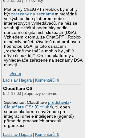
6.8. 08:00 | IT novinky
Platformy ChatGPT i Roblox by mohly
být
zařazeny na seznam
mimořádně
velkých on-line platforem nebo
internetových vyhledávačů, na něž se
vztahují zvláštní podmínky podle
nařízení o digitálních službách (DSA).
Vzhledem k tomu, že ChatGPT i Roblox
oznámily počet uživatelů nad prahovou
hodnotou DSA, je toto označení
„rozhodně možné“ a mohlo by „přijít
dříve či později“. On-line platformy a
vyhledávače zařazené na seznamy DSA
musejí
…
více »
Ladislav Hagara
|
Komentářů: 9
Cloudflare OS
5.8. 17:00 | Zajímavý software
Společnost Cloudflare
představila
Cloudflare OS
(
GitHub
), tj. open
source platformu navrženou pro
integraci umělé inteligence (agentů)
přímo do pracovních procesů
organizací.
Ladislav Hagara
|
Komentářů: 0