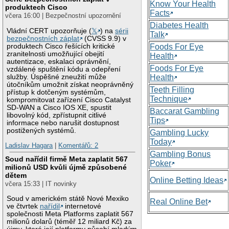
Know Your Health
produktech Cisco
Facts
včera 16:00 | Bezpečnostní upozornění
Diabetes Health
Vládní CERT upozorňuje (
𝕏
) na
sérii
Talk
bezpečnostních záplat
(CVSS 9.9) v
produktech Cisco řešících kritické
Foods For Eye
zranitelnosti umožňující obejití
Health
autentizace, eskalaci oprávnění,
Foods For Eye
vzdálené spuštění kódu a odepření
služby. Úspěšné zneužití může
Health
útočníkům umožnit získat neoprávněný
Teeth Filling
přístup k dotčeným systémům,
Technique
kompromitovat zařízení Cisco Catalyst
SD-WAN a Cisco IOS XE, spustit
Baccarat Gambling
libovolný kód, zpřístupnit citlivé
Tips
informace nebo narušit dostupnost
postižených systémů.
Gambling Lucky
Today
Ladislav Hagara
|
Komentářů: 2
Gambling Bonus
Soud nařídil firmě Meta zaplatit 567
Poker
milionů USD kvůli újmě způsobené
dětem
Online Betting Ideas
včera 15:33 | IT novinky
Soud v americkém státě Nové Mexiko
Real Online Bet
ve čtvrtek
nařídil
internetové
společnosti Meta Platforms zaplatit 567
milionů dolarů (téměř 12 miliard Kč) za