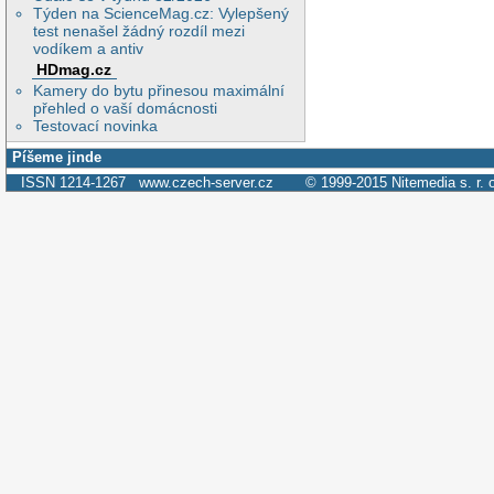
Týden na ScienceMag.cz: Vylepšený
test nenašel žádný rozdíl mezi
vodíkem a antiv
HDmag.cz
Kamery do bytu přinesou maximální
přehled o vaší domácnosti
Testovací novinka
Píšeme jinde
ISSN 1214-1267
www.czech-server.cz
© 1999-2015
Nitemedia s. r. 