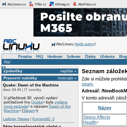
AbcLinuxu.cz
ITBiz.cz
HDmag.cz
AbcPráce.cz
AbcLinuxu
hledá autory
!
Poradna
FAQ
Hardware
Software
Články
Učebnice
Blog
Styl
×
Seznam zálože
Zprávičky
napište »
Pracovní nabídky
inzerujte »
Zde si můžete prohléd
spam
.
Quake: Dawn of the Machine
dnes 04:44 | IT novinky
Adresář: /NewBookM
V tomto adresáři zálož
U příležitosti 30. výročí vydání
počítačové hry
Quake
byla
vydána
nová epizoda
s názvem
Dawn of the
Název
Machine
(
Steam
).
Stress Affects
Ladislav Hagara
|
Komentářů: 0
Health
Série bezpečnostních záplat v