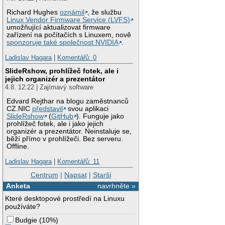
Richard Hughes
oznámil
, že službu
Linux Vendor Firmware Service (LVFS)
umožňující aktualizovat firmware
zařízení na počítačích s Linuxem, nově
sponzoruje také společnost NVIDIA
.
Ladislav Hagara
|
Komentářů: 0
SlideRshow, prohlížeč fotek, ale i
jejich organizér a prezentátor
4.8. 12:22 | Zajímavý software
Edvard Rejthar na blogu zaměstnanců
CZ.NIC
představil
svou aplikaci
SlideRshow
(
GitHub
). Funguje jako
prohlížeč fotek, ale i jako jejich
organizér a prezentátor. Neinstaluje se,
běží přímo v prohlížeči. Bez serveru.
Offline.
Ladislav Hagara
|
Komentářů: 11
Centrum
|
Napsat
|
Starší
Anketa
navrhněte »
Které desktopové prostředí na Linuxu
používáte?
Budgie
(
10%
)