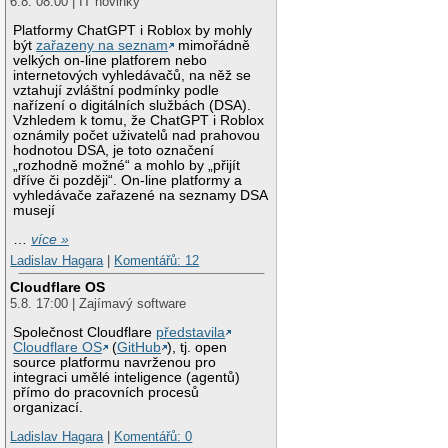
6.8. 08:00 | IT novinky
Platformy ChatGPT i Roblox by mohly
být
zařazeny na seznam
mimořádně
velkých on-line platforem nebo
internetových vyhledávačů, na něž se
vztahují zvláštní podmínky podle
nařízení o digitálních službách (DSA).
Vzhledem k tomu, že ChatGPT i Roblox
oznámily počet uživatelů nad prahovou
hodnotou DSA, je toto označení
„rozhodně možné“ a mohlo by „přijít
dříve či později“. On-line platformy a
vyhledávače zařazené na seznamy DSA
musejí
…
více »
Ladislav Hagara
|
Komentářů: 12
Cloudflare OS
5.8. 17:00 | Zajímavý software
Společnost Cloudflare
představila
Cloudflare OS
(
GitHub
), tj. open
source platformu navrženou pro
integraci umělé inteligence (agentů)
přímo do pracovních procesů
organizací.
Ladislav Hagara
|
Komentářů: 0