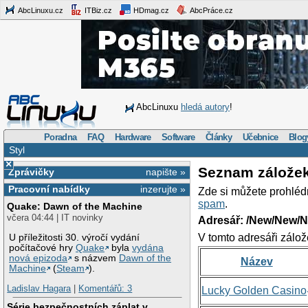
AbcLinuxu.cz
ITBiz.cz
HDmag.cz
AbcPráce.cz
AbcLinuxu
hledá autory
!
Poradna
FAQ
Hardware
Software
Články
Učebnice
Blog
Styl
×
Seznam zálože
Zprávičky
napište »
Pracovní nabídky
inzerujte »
Zde si můžete prohléd
spam
.
Quake: Dawn of the Machine
včera 04:44 | IT novinky
Adresář: /New/New/N
V tomto adresáři zálož
U příležitosti 30. výročí vydání
počítačové hry
Quake
byla
vydána
nová epizoda
s názvem
Dawn of the
Název
Machine
(
Steam
).
Ladislav Hagara
|
Komentářů: 3
Lucky Golden Casino
Série bezpečnostních záplat v