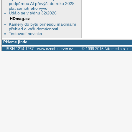
podpůrnou AI převýší do roku 2028
plat samotného vývo
Událo se v týdnu 32/2026
HDmag.cz
Kamery do bytu přinesou maximální
přehled o vaší domácnosti
Testovací novinka
Píšeme jinde
ISSN 1214-1267
www.czech-server.cz
© 1999-2015
Nitemedia s. r. 