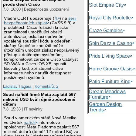
produktech Cisco
Slot Empire City
7.8. 16:00 | Bezpečnostní upozornění
Royal City Roulette
Vládní CERT upozorňuje (
𝕏
) na
sérii
bezpečnostních záplat
(CVSS 9.9) v
produktech Cisco řešících kritické
Craze Gambles
zranitelnosti umožňující obejití
autentizace, eskalaci oprávnění,
vzdálené spuštění kódu a odepření
Spin Dazzle Casino
služby. Úspěšné zneužití může
útočníkům umožnit získat neoprávněný
přístup k dotčeným systémům,
Pride Living Space
kompromitovat zařízení Cisco Catalyst
SD-WAN a Cisco IOS XE, spustit
libovolný kód, zpřístupnit citlivé
Home Groove Oasis
informace nebo narušit dostupnost
postižených systémů.
Patio Funiture King
Ladislav Hagara
|
Komentářů: 2
Dream Meadows
Soud nařídil firmě Meta zaplatit 567
Furniture
milionů USD kvůli újmě způsobené
Garden Design
dětem
7.8. 15:33 | IT novinky
Trends
Soud v americkém státě Nové Mexiko
ve čtvrtek
nařídil
internetové
společnosti Meta Platforms zaplatit 567
milionů dolarů (téměř 12 miliard Kč) za