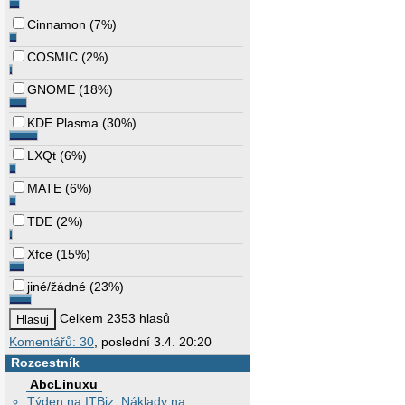
Cinnamon
(
7%
)
COSMIC
(
2%
)
GNOME
(
18%
)
KDE Plasma
(
30%
)
LXQt
(
6%
)
MATE
(
6%
)
TDE
(
2%
)
Xfce
(
15%
)
jiné/žádné
(
23%
)
Celkem 2353 hlasů
Komentářů: 30
, poslední 3.4. 20:20
Rozcestník
AbcLinuxu
Týden na ITBiz: Náklady na