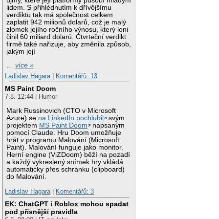
újmy, které její platformy působí mladým
lidem. S přihlédnutím k dřívějšímu
verdiktu tak má společnost celkem
zaplatit 942 milionů dolarů, což je malý
zlomek jejího ročního výnosu, který loni
činil 60 miliard dolarů. Čtvrteční verdikt
firmě také nařizuje, aby změnila způsob,
jakým její
…
více »
Ladislav Hagara
|
Komentářů: 13
MS Paint Doom
7.8. 12:44 | Humor
Mark Russinovich (CTO v Microsoft
Azure) se
na LinkedIn pochlubil
svým
projektem
MS Paint Doom
napsaným
pomocí Claude. Hru Doom umožňuje
hrát v programu Malování (Microsoft
Paint). Malování funguje jako monitor.
Herní engine (ViZDoom) běží na pozadí
a každý vykreslený snímek hry vkládá
automaticky přes schránku (clipboard)
do Malování.
Ladislav Hagara
|
Komentářů: 3
EK: ChatGPT i Roblox mohou spadat
pod přísnější pravidla