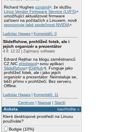
Richard Hughes
oznámil
, že službu
Linux Vendor Firmware Service (LVFS)
umožňující aktualizovat firmware
zařízení na počítačích s Linuxem, nově
sponzoruje také společnost NVIDIA
.
Ladislav Hagara
|
Komentářů: 0
SlideRshow, prohlížeč fotek, ale i
jejich organizér a prezentátor
4.8. 12:22 | Zajímavý software
Edvard Rejthar na blogu zaměstnanců
CZ.NIC
představil
svou aplikaci
SlideRshow
(
GitHub
). Funguje jako
prohlížeč fotek, ale i jako jejich
organizér a prezentátor. Neinstaluje se,
běží přímo v prohlížeči. Bez serveru.
Offline.
Ladislav Hagara
|
Komentářů: 11
Centrum
|
Napsat
|
Starší
Anketa
navrhněte »
Které desktopové prostředí na Linuxu
používáte?
Budgie
(
10%
)