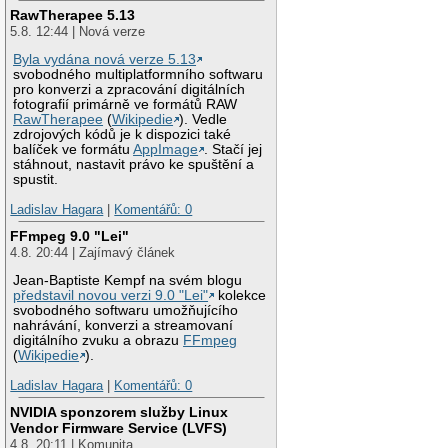
RawTherapee 5.13
5.8. 12:44 | Nová verze
Byla vydána nová verze 5.13
svobodného multiplatformního softwaru
pro konverzi a zpracování digitálních
fotografií primárně ve formátů RAW
RawTherapee
(
Wikipedie
). Vedle
zdrojových kódů je k dispozici také
balíček ve formátu
AppImage
. Stačí jej
stáhnout, nastavit právo ke spuštění a
spustit.
Ladislav Hagara
|
Komentářů: 0
FFmpeg 9.0 "Lei"
4.8. 20:44 | Zajímavý článek
Jean-Baptiste Kempf na svém blogu
představil novou verzi 9.0 "Lei"
kolekce
svobodného softwaru umožňujícího
nahrávání, konverzi a streamovaní
digitálního zvuku a obrazu
FFmpeg
(
Wikipedie
).
Ladislav Hagara
|
Komentářů: 0
NVIDIA sponzorem služby Linux
Vendor Firmware Service (LVFS)
4.8. 20:11 | Komunita