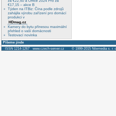
za €22,50 a Office 2024 Pro za
€17,15 – akce B
Týden na ITBiz: Čína podle zdrojů
zahájila výrobu zařízení pro domácí
produkci v
HDmag.cz
Kamery do bytu přinesou maximální
přehled o vaší domácnosti
Testovací novinka
Píšeme jinde
ISSN 1214-1267
www.czech-server.cz
© 1999-2015
Nitemedia s. r. 