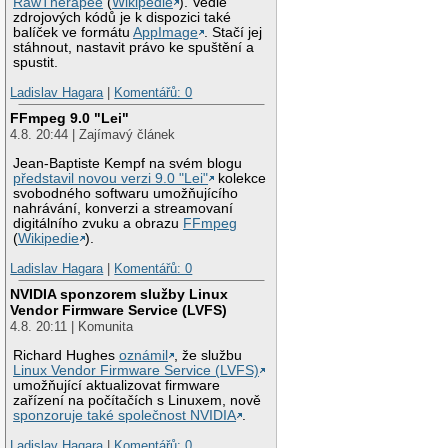
RawTherapee
(
Wikipedie
). Vedle
zdrojových kódů je k dispozici také
balíček ve formátu
AppImage
. Stačí jej
stáhnout, nastavit právo ke spuštění a
spustit.
Ladislav Hagara
|
Komentářů: 0
FFmpeg 9.0 "Lei"
4.8. 20:44 | Zajímavý článek
Jean-Baptiste Kempf na svém blogu
představil novou verzi 9.0 "Lei"
kolekce
svobodného softwaru umožňujícího
nahrávání, konverzi a streamovaní
digitálního zvuku a obrazu
FFmpeg
(
Wikipedie
).
Ladislav Hagara
|
Komentářů: 0
NVIDIA sponzorem služby Linux
Vendor Firmware Service (LVFS)
4.8. 20:11 | Komunita
Richard Hughes
oznámil
, že službu
Linux Vendor Firmware Service (LVFS)
umožňující aktualizovat firmware
zařízení na počítačích s Linuxem, nově
sponzoruje také společnost NVIDIA
.
Ladislav Hagara
|
Komentářů: 0