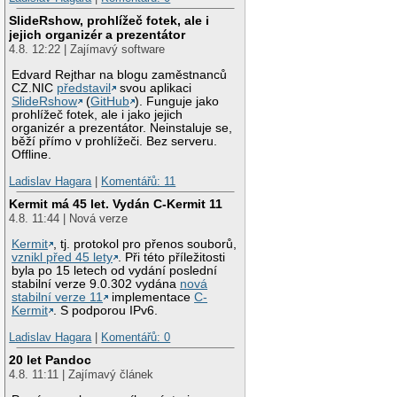
SlideRshow, prohlížeč fotek, ale i
jejich organizér a prezentátor
4.8. 12:22 | Zajímavý software
Edvard Rejthar na blogu zaměstnanců
CZ.NIC
představil
svou aplikaci
SlideRshow
(
GitHub
). Funguje jako
prohlížeč fotek, ale i jako jejich
organizér a prezentátor. Neinstaluje se,
běží přímo v prohlížeči. Bez serveru.
Offline.
Ladislav Hagara
|
Komentářů: 11
Kermit má 45 let. Vydán C-Kermit 11
4.8. 11:44 | Nová verze
Kermit
, tj. protokol pro přenos souborů,
vznikl před 45 lety
. Při této příležitosti
byla po 15 letech od vydání poslední
stabilní verze 9.0.302 vydána
nová
stabilní verze 11
implementace
C-
Kermit
. S podporou IPv6.
Ladislav Hagara
|
Komentářů: 0
20 let Pandoc
4.8. 11:11 | Zajímavý článek