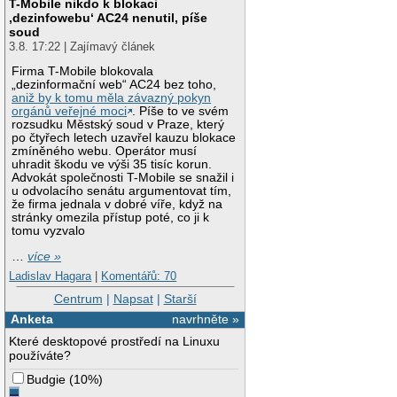
T-Mobile nikdo k blokaci
‚dezinfowebu‘ AC24 nenutil, píše
soud
3.8. 17:22 | Zajímavý článek
Firma T-Mobile blokovala
„dezinformační web“ AC24 bez toho,
aniž by k tomu měla závazný pokyn
orgánů veřejné moci
. Píše to ve svém
rozsudku Městský soud v Praze, který
po čtyřech letech uzavřel kauzu blokace
zmíněného webu. Operátor musí
uhradit škodu ve výši 35 tisíc korun.
Advokát společnosti T-Mobile se snažil i
u odvolacího senátu argumentovat tím,
že firma jednala v dobré víře, když na
stránky omezila přístup poté, co ji k
tomu vyzvalo
…
více »
Ladislav Hagara
|
Komentářů: 70
Centrum
|
Napsat
|
Starší
Anketa
navrhněte »
Které desktopové prostředí na Linuxu
používáte?
Budgie
(
10%
)