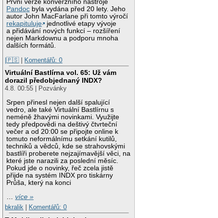
První verze konverzního nástroje
Pandoc
byla vydána před 20 lety. Jeho
autor John MacFarlane při tomto výročí
rekapituluje
jednotlivé etapy vývoje
a přidávání nových funkcí – rozšíření
nejen Markdownu a podporu mnoha
dalších formátů.
|🇵🇸
|
Komentářů: 0
Virtuální Bastlírna vol. 65: Už vám
dorazil předobjednaný INDX?
4.8. 00:55 | Pozvánky
Srpen přinesl nejen další spalující
vedro, ale také Virtuální Bastlírnu s
neméně žhavými novinkami. Využijte
tedy předpovědi na deštivý čtvrteční
večer a od 20:00 se připojte online k
tomuto neformálnímu setkání kutilů,
techniků a vědců, kde se strahovskými
bastlíři proberete nejzajímavější věci, na
které jste narazili za poslední měsíc.
Pokud jde o novinky, řeč zcela jistě
přijde na systém INDX pro tiskárny
Průša, který na konci
…
více »
bkralik
|
Komentářů: 0