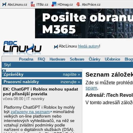
AbcLinuxu.cz
ITBiz.cz
HDmag.cz
AbcPráce.cz
AbcLinuxu
hledá autory
!
Poradna
FAQ
Hardware
Software
Články
Učebnice
Blog
Styl
×
Seznam zálože
Zprávičky
napište »
Pracovní nabídky
inzerujte »
Zde si můžete prohléd
spam
.
EK: ChatGPT i Roblox mohou spadat
pod přísnější pravidla
Adresář: /Tech Revo
včera 08:00 | IT novinky
V tomto adresáři zálož
Platformy ChatGPT i Roblox by mohly
být
zařazeny na seznam
mimořádně
velkých on-line platforem nebo
internetových vyhledávačů, na něž se
vztahují zvláštní podmínky podle
nařízení o digitálních službách (DSA).