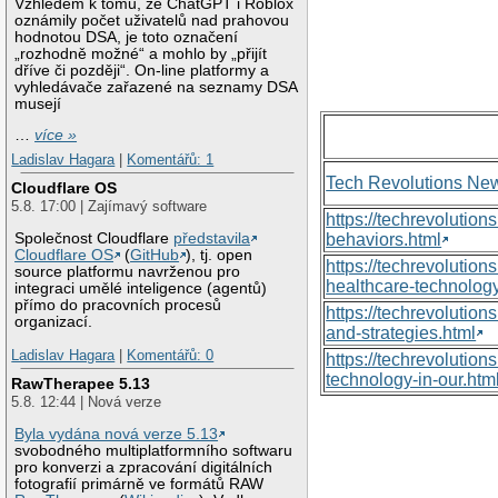
Vzhledem k tomu, že ChatGPT i Roblox
oznámily počet uživatelů nad prahovou
hodnotou DSA, je toto označení
„rozhodně možné“ a mohlo by „přijít
dříve či později“. On-line platformy a
vyhledávače zařazené na seznamy DSA
musejí
…
více »
Ladislav Hagara
|
Komentářů: 1
Tech Revolutions Ne
Cloudflare OS
5.8. 17:00 | Zajímavý software
https://techrevolutio
Společnost Cloudflare
představila
behaviors.html
Cloudflare OS
(
GitHub
), tj. open
https://techrevoluti
source platformu navrženou pro
healthcare-technology
integraci umělé inteligence (agentů)
přímo do pracovních procesů
https://techrevolutio
organizací.
and-strategies.html
Ladislav Hagara
|
Komentářů: 0
https://techrevolutio
technology-in-our.htm
RawTherapee 5.13
5.8. 12:44 | Nová verze
Byla vydána nová verze 5.13
svobodného multiplatformního softwaru
pro konverzi a zpracování digitálních
fotografií primárně ve formátů RAW