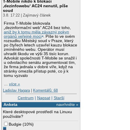
T-Mobile nikdo k blokaci
‚dezinfowebu‘ AC24 nenutil, píše
soud
3.8. 17:22 | Zajímavý článek
Firma T-Mobile blokovala
„dezinformační web“ AC24 bez toho,
aniž by k tomu měla závazný pokyn
orgánů veřejné moci
. Píše to ve svém
rozsudku Městský soud v Praze, který
po čtyřech letech uzavřel kauzu blokace
zmíněného webu. Operátor musí
uhradit škodu ve výši 35 tisíc korun.
Advokát společnosti T-Mobile se snažil i
u odvolacího senátu argumentovat tím,
že firma jednala v dobré víře, když na
stránky omezila přístup poté, co ji k
tomu vyzvalo
…
více »
Ladislav Hagara
|
Komentářů: 68
Centrum
|
Napsat
|
Starší
Anketa
navrhněte »
Které desktopové prostředí na Linuxu
používáte?
Budgie
(
10%
)