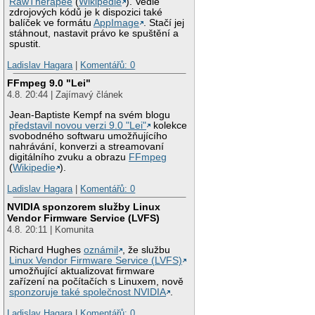
RawTherapee
(
Wikipedie
). Vedle
zdrojových kódů je k dispozici také
balíček ve formátu
AppImage
. Stačí jej
stáhnout, nastavit právo ke spuštění a
spustit.
Ladislav Hagara
|
Komentářů: 0
FFmpeg 9.0 "Lei"
4.8. 20:44 | Zajímavý článek
Jean-Baptiste Kempf na svém blogu
představil novou verzi 9.0 "Lei"
kolekce
svobodného softwaru umožňujícího
nahrávání, konverzi a streamovaní
digitálního zvuku a obrazu
FFmpeg
(
Wikipedie
).
Ladislav Hagara
|
Komentářů: 0
NVIDIA sponzorem služby Linux
Vendor Firmware Service (LVFS)
4.8. 20:11 | Komunita
Richard Hughes
oznámil
, že službu
Linux Vendor Firmware Service (LVFS)
umožňující aktualizovat firmware
zařízení na počítačích s Linuxem, nově
sponzoruje také společnost NVIDIA
.
Ladislav Hagara
|
Komentářů: 0