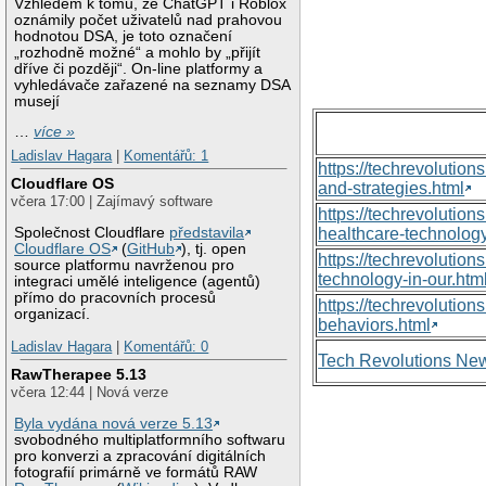
Vzhledem k tomu, že ChatGPT i Roblox
oznámily počet uživatelů nad prahovou
hodnotou DSA, je toto označení
„rozhodně možné“ a mohlo by „přijít
dříve či později“. On-line platformy a
vyhledávače zařazené na seznamy DSA
musejí
…
více »
Ladislav Hagara
|
Komentářů: 1
https://techrevolutio
Cloudflare OS
and-strategies.html
včera 17:00 | Zajímavý software
https://techrevoluti
Společnost Cloudflare
představila
healthcare-technology
Cloudflare OS
(
GitHub
), tj. open
https://techrevolutio
source platformu navrženou pro
technology-in-our.htm
integraci umělé inteligence (agentů)
přímo do pracovních procesů
https://techrevolutio
organizací.
behaviors.html
Ladislav Hagara
|
Komentářů: 0
Tech Revolutions Ne
RawTherapee 5.13
včera 12:44 | Nová verze
Byla vydána nová verze 5.13
svobodného multiplatformního softwaru
pro konverzi a zpracování digitálních
fotografií primárně ve formátů RAW