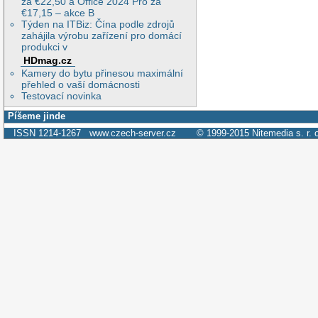
za €22,50 a Office 2024 Pro za
€17,15 – akce B
Týden na ITBiz: Čína podle zdrojů
zahájila výrobu zařízení pro domácí
produkci v
HDmag.cz
Kamery do bytu přinesou maximální
přehled o vaší domácnosti
Testovací novinka
Píšeme jinde
ISSN 1214-1267
www.czech-server.cz
© 1999-2015
Nitemedia s. r. 