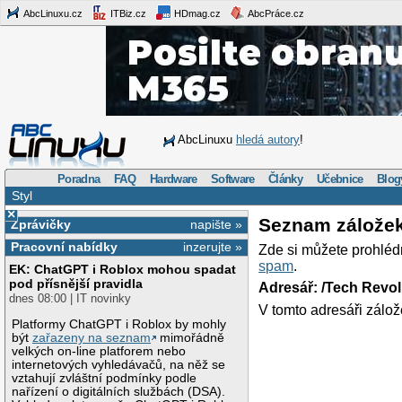
AbcLinuxu.cz
ITBiz.cz
HDmag.cz
AbcPráce.cz
AbcLinuxu
hledá autory
!
Poradna
FAQ
Hardware
Software
Články
Učebnice
Blog
Styl
×
Seznam zálože
Zprávičky
napište »
Pracovní nabídky
inzerujte »
Zde si můžete prohléd
spam
.
EK: ChatGPT i Roblox mohou spadat
pod přísnější pravidla
Adresář: /Tech Revo
dnes 08:00 | IT novinky
V tomto adresáři zálož
Platformy ChatGPT i Roblox by mohly
být
zařazeny na seznam
mimořádně
velkých on-line platforem nebo
internetových vyhledávačů, na něž se
vztahují zvláštní podmínky podle
nařízení o digitálních službách (DSA).