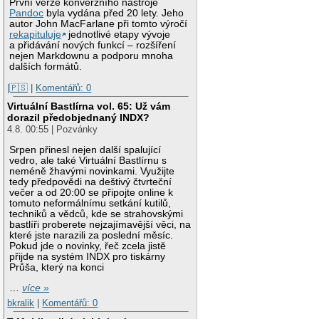
První verze konverzního nástroje
Pandoc
byla vydána před 20 lety. Jeho
autor John MacFarlane při tomto výročí
rekapituluje
jednotlivé etapy vývoje
a přidávání nových funkcí – rozšíření
nejen Markdownu a podporu mnoha
dalších formátů.
|🇵🇸
|
Komentářů: 0
Virtuální Bastlírna vol. 65: Už vám
dorazil předobjednaný INDX?
4.8. 00:55 | Pozvánky
Srpen přinesl nejen další spalující
vedro, ale také Virtuální Bastlírnu s
neméně žhavými novinkami. Využijte
tedy předpovědi na deštivý čtvrteční
večer a od 20:00 se připojte online k
tomuto neformálnímu setkání kutilů,
techniků a vědců, kde se strahovskými
bastlíři proberete nejzajímavější věci, na
které jste narazili za poslední měsíc.
Pokud jde o novinky, řeč zcela jistě
přijde na systém INDX pro tiskárny
Průša, který na konci
…
více »
bkralik
|
Komentářů: 0