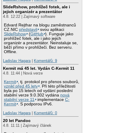
SlideRshow, prohlížeč fotek, ale i
jejich organizér a prezentátor
4.8. 12:22 | Zajímavý software
Edvard Rejthar na blogu zaměstnanců
CZ.NIC
představil
svou aplikaci
SlideRshow
(
GitHub
). Funguje jako
prohlížeč fotek, ale i jako jejich
organizér a prezentátor. Neinstaluje se,
běží přímo v prohlížeči. Bez serveru.
Offline.
Ladislav Hagara
|
Komentářů: 9
Kermit má 45 let. Vydán C-Kermit 11
4.8. 11:44 | Nová verze
Kermit
, tj. protokol pro přenos souborů,
vznikl před 45 lety
. Při této příležitosti
byla po 15 letech od vydání poslední
stabilní verze 9.0.302 vydána
nová
stabilní verze 11
implementace
C-
Kermit
. S podporou IPv6.
Ladislav Hagara
|
Komentářů: 0
20 let Pandoc
4.8. 11:11 | Zajímavý článek