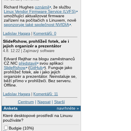
Richard Hughes
oznámil
, že službu
Linux Vendor Firmware Service (LVFS)
umožňující aktualizovat firmware
zařízení na počítačích s Linuxem, nově
sponzoruje také společnost NVIDIA
.
Ladislav Hagara
|
Komentářů: 0
SlideRshow, prohlížeč fotek, ale i
jejich organizér a prezentátor
4.8. 12:22 | Zajímavý software
Edvard Rejthar na blogu zaměstnanců
CZ.NIC
představil
svou aplikaci
SlideRshow
(
GitHub
). Funguje jako
prohlížeč fotek, ale i jako jejich
organizér a prezentátor. Neinstaluje se,
běží přímo v prohlížeči. Bez serveru.
Offline.
Ladislav Hagara
|
Komentářů: 11
Centrum
|
Napsat
|
Starší
Anketa
navrhněte »
Které desktopové prostředí na Linuxu
používáte?
Budgie
(
10%
)