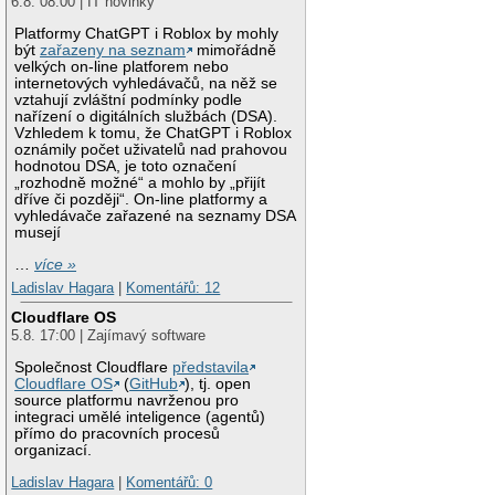
6.8. 08:00 | IT novinky
Platformy ChatGPT i Roblox by mohly
být
zařazeny na seznam
mimořádně
velkých on-line platforem nebo
internetových vyhledávačů, na něž se
vztahují zvláštní podmínky podle
nařízení o digitálních službách (DSA).
Vzhledem k tomu, že ChatGPT i Roblox
oznámily počet uživatelů nad prahovou
hodnotou DSA, je toto označení
„rozhodně možné“ a mohlo by „přijít
dříve či později“. On-line platformy a
vyhledávače zařazené na seznamy DSA
musejí
…
více »
Ladislav Hagara
|
Komentářů: 12
Cloudflare OS
5.8. 17:00 | Zajímavý software
Společnost Cloudflare
představila
Cloudflare OS
(
GitHub
), tj. open
source platformu navrženou pro
integraci umělé inteligence (agentů)
přímo do pracovních procesů
organizací.
Ladislav Hagara
|
Komentářů: 0