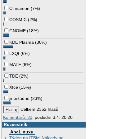
Cinnamon
(
7%
)
COSMIC
(
2%
)
GNOME
(
18%
)
KDE Plasma
(
30%
)
LXQt
(
6%
)
MATE
(
6%
)
TDE
(
2%
)
Xfce
(
15%
)
jiné/žádné
(
23%
)
Celkem 2352 hlasů
Komentářů: 30
, poslední 3.4. 20:20
Rozcestník
AbcLinuxu
Týden na ITBiz: Náklady na