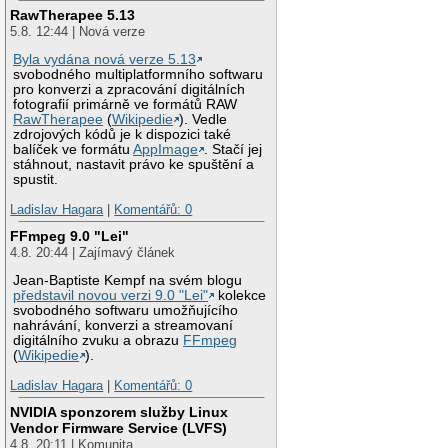
RawTherapee 5.13
5.8. 12:44 | Nová verze
Byla vydána nová verze 5.13
svobodného multiplatformního softwaru
pro konverzi a zpracování digitálních
fotografií primárně ve formátů RAW
RawTherapee
(
Wikipedie
). Vedle
zdrojových kódů je k dispozici také
balíček ve formátu
AppImage
. Stačí jej
stáhnout, nastavit právo ke spuštění a
spustit.
Ladislav Hagara
|
Komentářů: 0
FFmpeg 9.0 "Lei"
4.8. 20:44 | Zajímavý článek
Jean-Baptiste Kempf na svém blogu
představil novou verzi 9.0 "Lei"
kolekce
svobodného softwaru umožňujícího
nahrávání, konverzi a streamovaní
digitálního zvuku a obrazu
FFmpeg
(
Wikipedie
).
Ladislav Hagara
|
Komentářů: 0
NVIDIA sponzorem služby Linux
Vendor Firmware Service (LVFS)
4.8. 20:11 | Komunita