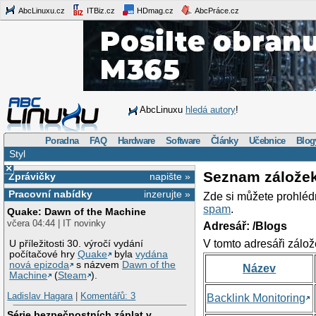
AbcLinuxu.cz
ITBiz.cz
HDmag.cz
AbcPráce.cz
AbcLinuxu
hledá autory
!
Poradna
FAQ
Hardware
Software
Články
Učebnice
Blog
Styl
×
Seznam zálože
Zprávičky
napište »
Pracovní nabídky
inzerujte »
Zde si můžete prohléd
spam
.
Quake: Dawn of the Machine
včera 04:44 | IT novinky
Adresář: /Blogs
V tomto adresáři zálož
U příležitosti 30. výročí vydání
počítačové hry
Quake
byla
vydána
nová epizoda
s názvem
Dawn of the
Název
Machine
(
Steam
).
Ladislav Hagara
|
Komentářů: 3
Backlink Monitoring
Série bezpečnostních záplat v