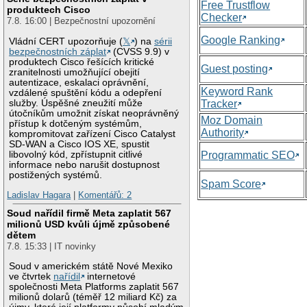
Free Trustflow
produktech Cisco
Checker
7.8. 16:00 | Bezpečnostní upozornění
Google Ranking
Vládní CERT upozorňuje (
𝕏
) na
sérii
bezpečnostních záplat
(CVSS 9.9) v
produktech Cisco řešících kritické
Guest posting
zranitelnosti umožňující obejití
autentizace, eskalaci oprávnění,
Keyword Rank
vzdálené spuštění kódu a odepření
služby. Úspěšné zneužití může
Tracker
útočníkům umožnit získat neoprávněný
Moz Domain
přístup k dotčeným systémům,
Authority
kompromitovat zařízení Cisco Catalyst
SD-WAN a Cisco IOS XE, spustit
libovolný kód, zpřístupnit citlivé
Programmatic SEO
informace nebo narušit dostupnost
postižených systémů.
Spam Score
Ladislav Hagara
|
Komentářů: 2
Soud nařídil firmě Meta zaplatit 567
milionů USD kvůli újmě způsobené
dětem
7.8. 15:33 | IT novinky
Soud v americkém státě Nové Mexiko
ve čtvrtek
nařídil
internetové
společnosti Meta Platforms zaplatit 567
milionů dolarů (téměř 12 miliard Kč) za