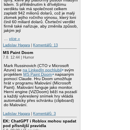
újmy, které její platformy působí mladým
lidem. S přihlédnutím k dřívějšímu
verdiktu tak má společnost celkem
zaplatit 942 milionů dolarů, což je malý
zlomek jejího ročního výnosu, který loni
činil 60 miliard dolarů. Čtvrteční verdikt
firmě také nařizuje, aby změnila způsob,
jakým její
…
více »
Ladislav Hagara
|
Komentářů: 13
MS Paint Doom
7.8. 12:44 | Humor
Mark Russinovich (CTO v Microsoft
Azure) se
na LinkedIn pochlubil
svým
projektem
MS Paint Doom
napsaným
pomocí Claude. Hru Doom umožňuje
hrát v programu Malování (Microsoft
Paint). Malování funguje jako monitor.
Herní engine (ViZDoom) běží na pozadí
a každý vykreslený snímek hry vkládá
automaticky přes schránku (clipboard)
do Malování.
Ladislav Hagara
|
Komentářů: 3
EK: ChatGPT i Roblox mohou spadat
pod přísnější pravidla