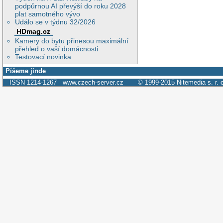
podpůrnou AI převýší do roku 2028
plat samotného vývo
Událo se v týdnu 32/2026
HDmag.cz
Kamery do bytu přinesou maximální
přehled o vaší domácnosti
Testovací novinka
Píšeme jinde
ISSN 1214-1267
www.czech-server.cz
© 1999-2015
Nitemedia s. r. 