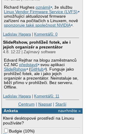
Richard Hughes
oznámil
, že službu
Linux Vendor Firmware Service (LVFS)
umožňující aktualizovat firmware
zařízení na počítačích s Linuxem, nově
sponzoruje také společnost NVIDIA
.
Ladislav Hagara
|
Komentářů: 0
SlideRshow, prohlížeč fotek, ale i
jejich organizér a prezentátor
4.8. 12:22 | Zajímavý software
Edvard Rejthar na blogu zaměstnanců
CZ.NIC
představil
svou aplikaci
SlideRshow
(
GitHub
). Funguje jako
prohlížeč fotek, ale i jako jejich
organizér a prezentátor. Neinstaluje se,
běží přímo v prohlížeči. Bez serveru.
Offline.
Ladislav Hagara
|
Komentářů: 11
Centrum
|
Napsat
|
Starší
Anketa
navrhněte »
Které desktopové prostředí na Linuxu
používáte?
Budgie
(
10%
)