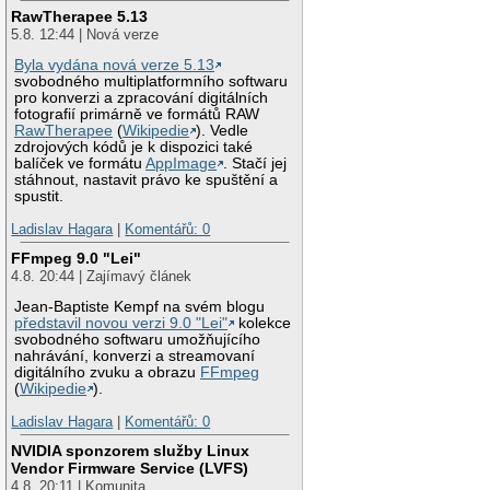
RawTherapee 5.13
5.8. 12:44 | Nová verze
Byla vydána nová verze 5.13
svobodného multiplatformního softwaru
pro konverzi a zpracování digitálních
fotografií primárně ve formátů RAW
RawTherapee
(
Wikipedie
). Vedle
zdrojových kódů je k dispozici také
balíček ve formátu
AppImage
. Stačí jej
stáhnout, nastavit právo ke spuštění a
spustit.
Ladislav Hagara
|
Komentářů: 0
FFmpeg 9.0 "Lei"
4.8. 20:44 | Zajímavý článek
Jean-Baptiste Kempf na svém blogu
představil novou verzi 9.0 "Lei"
kolekce
svobodného softwaru umožňujícího
nahrávání, konverzi a streamovaní
digitálního zvuku a obrazu
FFmpeg
(
Wikipedie
).
Ladislav Hagara
|
Komentářů: 0
NVIDIA sponzorem služby Linux
Vendor Firmware Service (LVFS)
4.8. 20:11 | Komunita