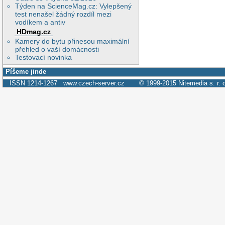
Týden na ScienceMag.cz: Vylepšený
test nenašel žádný rozdíl mezi
vodíkem a antiv
HDmag.cz
Kamery do bytu přinesou maximální
přehled o vaší domácnosti
Testovací novinka
Píšeme jinde
ISSN 1214-1267
www.czech-server.cz
© 1999-2015
Nitemedia s. r. 