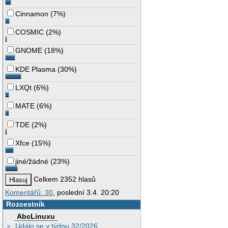
Cinnamon
(
7%
)
COSMIC
(
2%
)
GNOME
(
18%
)
KDE Plasma
(
30%
)
LXQt
(
6%
)
MATE
(
6%
)
TDE
(
2%
)
Xfce
(
15%
)
jiné/žádné
(
23%
)
Celkem 2352 hlasů
Komentářů: 30
, poslední 3.4. 20:20
Rozcestník
AbcLinuxu
Událo se v týdnu 32/2026