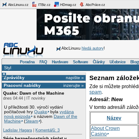
AbcLinuxu.cz
ITBiz.cz
HDmag.cz
AbcPráce.cz
AbcLinuxu
hledá autory
!
Poradna
FAQ
Hardware
Software
Články
Učebnice
Blog
Styl
×
Seznam zálože
Zprávičky
napište »
Pracovní nabídky
inzerujte »
Zde si můžete prohléd
spam
.
Quake: Dawn of the Machine
dnes 04:44 | IT novinky
Adresář: /New
V tomto adresáři zálož
U příležitosti 30. výročí vydání
počítačové hry
Quake
byla
vydána
nová epizoda
s názvem
Dawn of the
Název
Machine
(
Steam
).
About Crown
Ladislav Hagara
|
Komentářů: 3
Casino
Série bezpečnostních záplat v