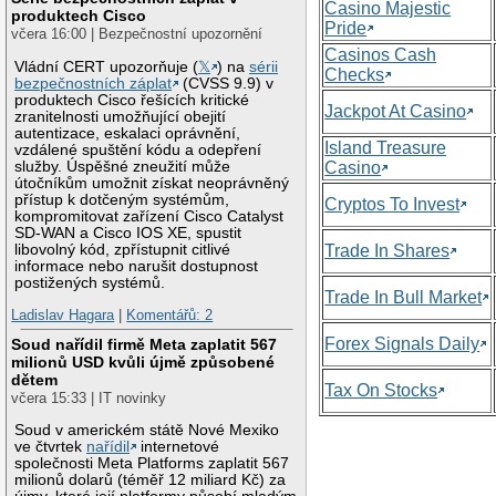
Casino Majestic
produktech Cisco
Pride
včera 16:00 | Bezpečnostní upozornění
Casinos Cash
Vládní CERT upozorňuje (
𝕏
) na
sérii
Checks
bezpečnostních záplat
(CVSS 9.9) v
produktech Cisco řešících kritické
Jackpot At Casino
zranitelnosti umožňující obejití
autentizace, eskalaci oprávnění,
Island Treasure
vzdálené spuštění kódu a odepření
služby. Úspěšné zneužití může
Casino
útočníkům umožnit získat neoprávněný
přístup k dotčeným systémům,
Cryptos To Invest
kompromitovat zařízení Cisco Catalyst
SD-WAN a Cisco IOS XE, spustit
libovolný kód, zpřístupnit citlivé
Trade In Shares
informace nebo narušit dostupnost
postižených systémů.
Trade In Bull Market
Ladislav Hagara
|
Komentářů: 2
Forex Signals Daily
Soud nařídil firmě Meta zaplatit 567
milionů USD kvůli újmě způsobené
dětem
Tax On Stocks
včera 15:33 | IT novinky
Soud v americkém státě Nové Mexiko
ve čtvrtek
nařídil
internetové
společnosti Meta Platforms zaplatit 567
milionů dolarů (téměř 12 miliard Kč) za