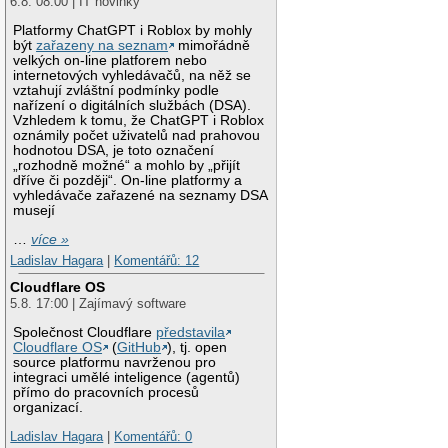
6.8. 08:00 | IT novinky
Platformy ChatGPT i Roblox by mohly
být
zařazeny na seznam
mimořádně
velkých on-line platforem nebo
internetových vyhledávačů, na něž se
vztahují zvláštní podmínky podle
nařízení o digitálních službách (DSA).
Vzhledem k tomu, že ChatGPT i Roblox
oznámily počet uživatelů nad prahovou
hodnotou DSA, je toto označení
„rozhodně možné“ a mohlo by „přijít
dříve či později“. On-line platformy a
vyhledávače zařazené na seznamy DSA
musejí
…
více »
Ladislav Hagara
|
Komentářů: 12
Cloudflare OS
5.8. 17:00 | Zajímavý software
Společnost Cloudflare
představila
Cloudflare OS
(
GitHub
), tj. open
source platformu navrženou pro
integraci umělé inteligence (agentů)
přímo do pracovních procesů
organizací.
Ladislav Hagara
|
Komentářů: 0