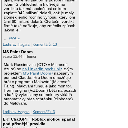
újmy, které její platformy působí mladým
lidem. S přihlédnutím k dřívějšímu
verdiktu tak má společnost celkem
zaplatit 942 milionů dolarů, což je malý
zlomek jejího ročního výnosu, který loni
činil 60 miliard dolarů. Čtvrteční verdikt
firmě také nařizuje, aby změnila způsob,
jakým její
…
více »
Ladislav Hagara
|
Komentářů: 13
MS Paint Doom
včera 12:44 | Humor
Mark Russinovich (CTO v Microsoft
Azure) se
na LinkedIn pochlubil
svým
projektem
MS Paint Doom
napsaným
pomocí Claude. Hru Doom umožňuje
hrát v programu Malování (Microsoft
Paint). Malování funguje jako monitor.
Herní engine (ViZDoom) běží na pozadí
a každý vykreslený snímek hry vkládá
automaticky přes schránku (clipboard)
do Malování.
Ladislav Hagara
|
Komentářů: 3
EK: ChatGPT i Roblox mohou spadat
pod přísnější pravidla