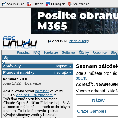
AbcLinuxu.cz
ITBiz.cz
HDmag.cz
AbcPráce.cz
AbcLinuxu
hledá autory
!
Poradna
FAQ
Hardware
Software
Články
Učebnice
Blog
Styl
×
Seznam zálože
Zprávičky
napište »
Pracovní nabídky
inzerujte »
Zde si můžete prohléd
spam
.
Adminer 6.0.0
včera 17:22 | Nová verze
Adresář: /New/New/N
V tomto adresáři zálož
Jakub Vrána vydal
Adminer
ve verzi
6.0.0 s
více než 130 změnami
:
"Většina změn vznikla s asistencí
Název
Claude Opus 5. Někteří lidi se bojí, že AI
asistence může kód zamořit technickým
dluhem. To je jistě pravda, pokud
Craze Gambles
vývojář všechny změny bezduše