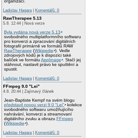
organizací.
Ladislav Hagara
|
Komentářů: 0
RawTherapee 5.13
5.8. 12:44 | Nová verze
Byla vydána nová verze 5.13
svobodného multiplatformního softwaru
pro konverzi a zpracování digitálních
fotografií primárně ve formátů RAW
RawTherapee
(
Wikipedie
). Vedle
zdrojových kódů je k dispozici také
balíček ve formátu
AppImage
. Stačí jej
stáhnout, nastavit právo ke spuštění a
spustit.
Ladislav Hagara
|
Komentářů: 0
FFmpeg 9.0 "Lei"
4.8. 20:44 | Zajímavý článek
Jean-Baptiste Kempf na svém blogu
představil novou verzi 9.0 "Lei"
kolekce
svobodného softwaru umožňujícího
nahrávání, konverzi a streamovaní
digitálního zvuku a obrazu
FFmpeg
(
Wikipedie
).
Ladislav Hagara
|
Komentářů: 0