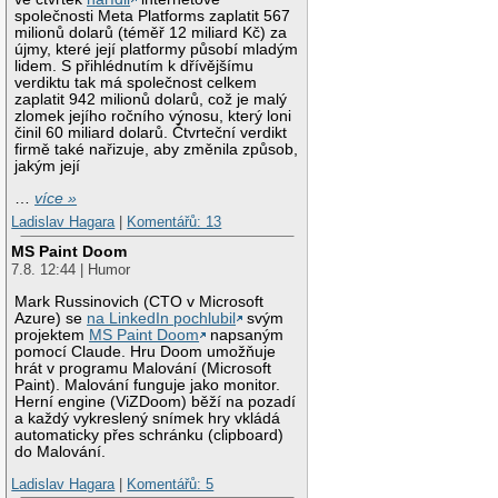
společnosti Meta Platforms zaplatit 567
milionů dolarů (téměř 12 miliard Kč) za
újmy, které její platformy působí mladým
lidem. S přihlédnutím k dřívějšímu
verdiktu tak má společnost celkem
zaplatit 942 milionů dolarů, což je malý
zlomek jejího ročního výnosu, který loni
činil 60 miliard dolarů. Čtvrteční verdikt
firmě také nařizuje, aby změnila způsob,
jakým její
…
více »
Ladislav Hagara
|
Komentářů: 13
MS Paint Doom
7.8. 12:44 | Humor
Mark Russinovich (CTO v Microsoft
Azure) se
na LinkedIn pochlubil
svým
projektem
MS Paint Doom
napsaným
pomocí Claude. Hru Doom umožňuje
hrát v programu Malování (Microsoft
Paint). Malování funguje jako monitor.
Herní engine (ViZDoom) běží na pozadí
a každý vykreslený snímek hry vkládá
automaticky přes schránku (clipboard)
do Malování.
Ladislav Hagara
|
Komentářů: 5