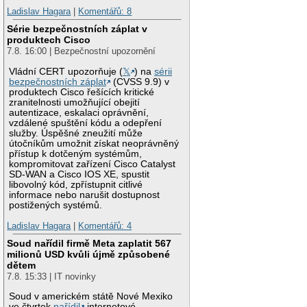
Ladislav Hagara
|
Komentářů: 8
Série bezpečnostních záplat v
produktech Cisco
7.8. 16:00 | Bezpečnostní upozornění
Vládní CERT upozorňuje (
𝕏
) na
sérii
bezpečnostních záplat
(CVSS 9.9) v
produktech Cisco řešících kritické
zranitelnosti umožňující obejití
autentizace, eskalaci oprávnění,
vzdálené spuštění kódu a odepření
služby. Úspěšné zneužití může
útočníkům umožnit získat neoprávněný
přístup k dotčeným systémům,
kompromitovat zařízení Cisco Catalyst
SD-WAN a Cisco IOS XE, spustit
libovolný kód, zpřístupnit citlivé
informace nebo narušit dostupnost
postižených systémů.
Ladislav Hagara
|
Komentářů: 4
Soud nařídil firmě Meta zaplatit 567
milionů USD kvůli újmě způsobené
dětem
7.8. 15:33 | IT novinky
Soud v americkém státě Nové Mexiko
ve čtvrtek
nařídil
internetové