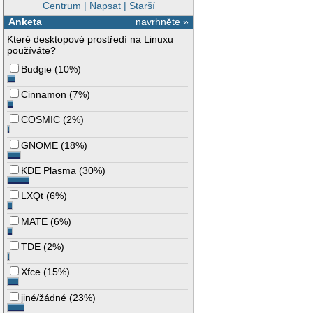
Centrum
|
Napsat
|
Starší
Anketa
navrhněte »
Které desktopové prostředí na Linuxu
používáte?
Budgie
(
10%
)
Cinnamon
(
7%
)
COSMIC
(
2%
)
GNOME
(
18%
)
KDE Plasma
(
30%
)
LXQt
(
6%
)
MATE
(
6%
)
TDE
(
2%
)
Xfce
(
15%
)
jiné/žádné
(
23%
)