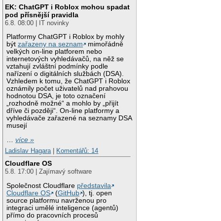
EK: ChatGPT i Roblox mohou spadat
pod přísnější pravidla
6.8. 08:00 | IT novinky
Platformy ChatGPT i Roblox by mohly
být
zařazeny na seznam
mimořádně
velkých on-line platforem nebo
internetových vyhledávačů, na něž se
vztahují zvláštní podmínky podle
nařízení o digitálních službách (DSA).
Vzhledem k tomu, že ChatGPT i Roblox
oznámily počet uživatelů nad prahovou
hodnotou DSA, je toto označení
„rozhodně možné“ a mohlo by „přijít
dříve či později“. On-line platformy a
vyhledávače zařazené na seznamy DSA
musejí
…
více »
Ladislav Hagara
|
Komentářů: 14
Cloudflare OS
5.8. 17:00 | Zajímavý software
Společnost Cloudflare
představila
Cloudflare OS
(
GitHub
), tj. open
source platformu navrženou pro
integraci umělé inteligence (agentů)
přímo do pracovních procesů