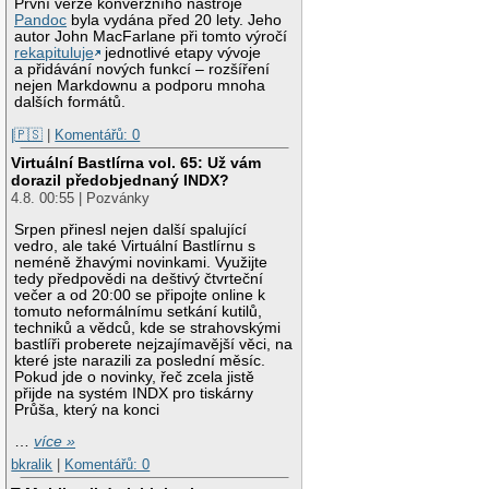
První verze konverzního nástroje
Pandoc
byla vydána před 20 lety. Jeho
autor John MacFarlane při tomto výročí
rekapituluje
jednotlivé etapy vývoje
a přidávání nových funkcí – rozšíření
nejen Markdownu a podporu mnoha
dalších formátů.
|🇵🇸
|
Komentářů: 0
Virtuální Bastlírna vol. 65: Už vám
dorazil předobjednaný INDX?
4.8. 00:55 | Pozvánky
Srpen přinesl nejen další spalující
vedro, ale také Virtuální Bastlírnu s
neméně žhavými novinkami. Využijte
tedy předpovědi na deštivý čtvrteční
večer a od 20:00 se připojte online k
tomuto neformálnímu setkání kutilů,
techniků a vědců, kde se strahovskými
bastlíři proberete nejzajímavější věci, na
které jste narazili za poslední měsíc.
Pokud jde o novinky, řeč zcela jistě
přijde na systém INDX pro tiskárny
Průša, který na konci
…
více »
bkralik
|
Komentářů: 0