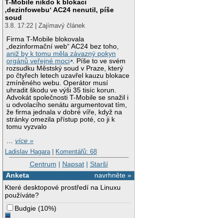
T-Mobile nikdo k blokaci
‚dezinfowebu‘ AC24 nenutil, píše
soud
3.8. 17:22 | Zajímavý článek
Firma T-Mobile blokovala
„dezinformační web“ AC24 bez toho,
aniž by k tomu měla závazný pokyn
orgánů veřejné moci
. Píše to ve svém
rozsudku Městský soud v Praze, který
po čtyřech letech uzavřel kauzu blokace
zmíněného webu. Operátor musí
uhradit škodu ve výši 35 tisíc korun.
Advokát společnosti T-Mobile se snažil i
u odvolacího senátu argumentovat tím,
že firma jednala v dobré víře, když na
stránky omezila přístup poté, co ji k
tomu vyzvalo
…
více »
Ladislav Hagara
|
Komentářů: 68
Centrum
|
Napsat
|
Starší
Anketa
navrhněte »
Které desktopové prostředí na Linuxu
používáte?
Budgie
(
10%
)