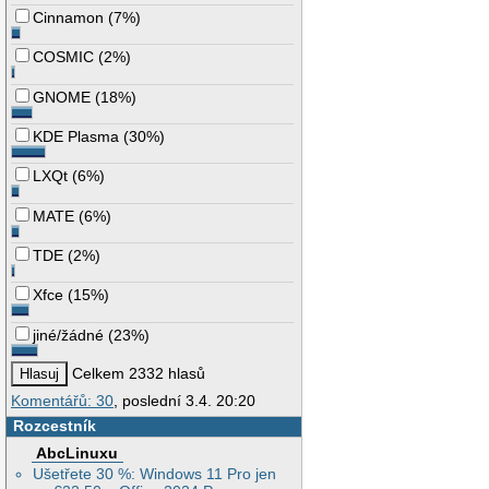
Cinnamon
(
7%
)
COSMIC
(
2%
)
GNOME
(
18%
)
KDE Plasma
(
30%
)
LXQt
(
6%
)
MATE
(
6%
)
TDE
(
2%
)
Xfce
(
15%
)
jiné/žádné
(
23%
)
Celkem 2332 hlasů
Komentářů: 30
, poslední 3.4. 20:20
Rozcestník
AbcLinuxu
Ušetřete 30 %: Windows 11 Pro jen