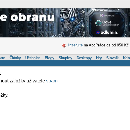
Inzerujte
na AbcPráce.cz od 950 Kč
are
Články
Učebnice
Blogy
Skupiny
Desktopy
Hry
Slovník
Kdo
k
nout záložky uživatele
spam
.
žky.