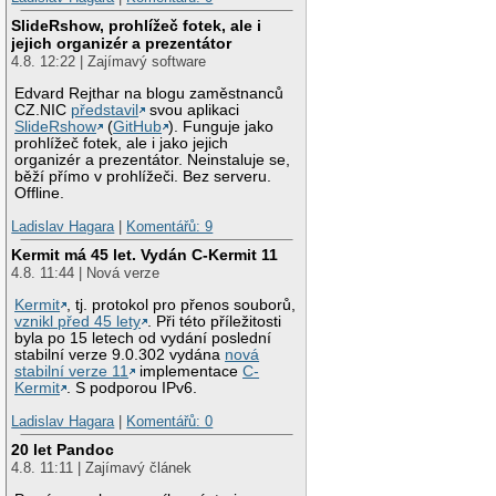
SlideRshow, prohlížeč fotek, ale i
jejich organizér a prezentátor
4.8. 12:22 | Zajímavý software
Edvard Rejthar na blogu zaměstnanců
CZ.NIC
představil
svou aplikaci
SlideRshow
(
GitHub
). Funguje jako
prohlížeč fotek, ale i jako jejich
organizér a prezentátor. Neinstaluje se,
běží přímo v prohlížeči. Bez serveru.
Offline.
Ladislav Hagara
|
Komentářů: 9
Kermit má 45 let. Vydán C-Kermit 11
4.8. 11:44 | Nová verze
Kermit
, tj. protokol pro přenos souborů,
vznikl před 45 lety
. Při této příležitosti
byla po 15 letech od vydání poslední
stabilní verze 9.0.302 vydána
nová
stabilní verze 11
implementace
C-
Kermit
. S podporou IPv6.
Ladislav Hagara
|
Komentářů: 0
20 let Pandoc
4.8. 11:11 | Zajímavý článek