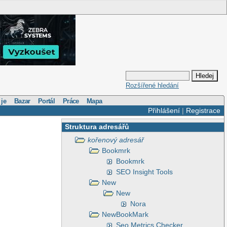
Rozšířené hledání
 je
Bazar
Portál
Práce
Mapa
Přihlášení
|
Registrace
Struktura adresářů
kořenový adresář
Bookmrk
Bookmrk
SEO Insight Tools
New
New
Nora
NewBookMark
Seo Metrics Checker