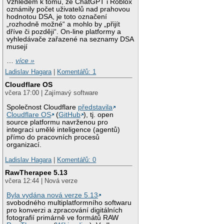
Vzhledem k tomu, že ChatGPT i Roblox
oznámily počet uživatelů nad prahovou
hodnotou DSA, je toto označení
„rozhodně možné“ a mohlo by „přijít
dříve či později“. On-line platformy a
vyhledávače zařazené na seznamy DSA
musejí
…
více »
Ladislav Hagara
|
Komentářů: 1
Cloudflare OS
včera 17:00 | Zajímavý software
Společnost Cloudflare
představila
Cloudflare OS
(
GitHub
), tj. open
source platformu navrženou pro
integraci umělé inteligence (agentů)
přímo do pracovních procesů
organizací.
Ladislav Hagara
|
Komentářů: 0
RawTherapee 5.13
včera 12:44 | Nová verze
Byla vydána nová verze 5.13
svobodného multiplatformního softwaru
pro konverzi a zpracování digitálních
fotografií primárně ve formátů RAW