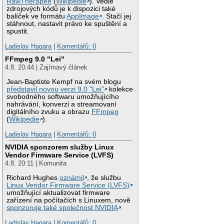
RawTherapee
(
Wikipedie
). Vedle
zdrojových kódů je k dispozici také
balíček ve formátu
AppImage
. Stačí jej
stáhnout, nastavit právo ke spuštění a
spustit.
Ladislav Hagara
|
Komentářů: 0
FFmpeg 9.0 "Lei"
4.8. 20:44 | Zajímavý článek
Jean-Baptiste Kempf na svém blogu
představil novou verzi 9.0 "Lei"
kolekce
svobodného softwaru umožňujícího
nahrávání, konverzi a streamovaní
digitálního zvuku a obrazu
FFmpeg
(
Wikipedie
).
Ladislav Hagara
|
Komentářů: 0
NVIDIA sponzorem služby Linux
Vendor Firmware Service (LVFS)
4.8. 20:11 | Komunita
Richard Hughes
oznámil
, že službu
Linux Vendor Firmware Service (LVFS)
umožňující aktualizovat firmware
zařízení na počítačích s Linuxem, nově
sponzoruje také společnost NVIDIA
.
Ladislav Hagara
|
Komentářů: 0