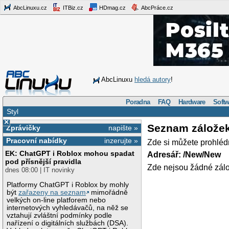
AbcLinuxu.cz
ITBiz.cz
HDmag.cz
AbcPráce.cz
AbcLinuxu
hledá autory
!
Poradna
FAQ
Hardware
Softw
Styl
×
Seznam zálože
Zprávičky
napište »
Pracovní nabídky
inzerujte »
Zde si můžete prohléd
EK: ChatGPT i Roblox mohou spadat
Adresář: /New/New
pod přísnější pravidla
Zde nejsou žádné zálo
dnes 08:00 | IT novinky
Platformy ChatGPT i Roblox by mohly
být
zařazeny na seznam
mimořádně
velkých on-line platforem nebo
internetových vyhledávačů, na něž se
vztahují zvláštní podmínky podle
nařízení o digitálních službách (DSA).