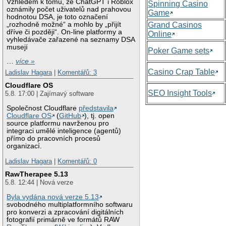
Vzhledem k tomu, že ChatGPT i Roblox
Spinning Casino
oznámily počet uživatelů nad prahovou
Game
hodnotou DSA, je toto označení
„rozhodně možné“ a mohlo by „přijít
Grand Casinos
dříve či později“. On-line platformy a
Online
vyhledávače zařazené na seznamy DSA
musejí
Poker Game sets
…
více »
Casino Crap Table
Ladislav Hagara
|
Komentářů: 3
Cloudflare OS
SEO Insight Tools
5.8. 17:00 | Zajímavý software
Společnost Cloudflare
představila
Cloudflare OS
(
GitHub
), tj. open
source platformu navrženou pro
integraci umělé inteligence (agentů)
přímo do pracovních procesů
organizací.
Ladislav Hagara
|
Komentářů: 0
RawTherapee 5.13
5.8. 12:44 | Nová verze
Byla vydána nová verze 5.13
svobodného multiplatformního softwaru
pro konverzi a zpracování digitálních
fotografií primárně ve formátů RAW