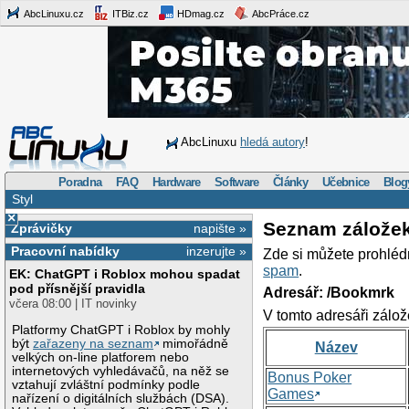
AbcLinuxu.cz
ITBiz.cz
HDmag.cz
AbcPráce.cz
AbcLinuxu
hledá autory
!
Poradna
FAQ
Hardware
Software
Články
Učebnice
Blog
Styl
×
Seznam zálože
Zprávičky
napište »
Pracovní nabídky
inzerujte »
Zde si můžete prohléd
spam
.
EK: ChatGPT i Roblox mohou spadat
pod přísnější pravidla
Adresář: /Bookmrk
včera 08:00 | IT novinky
V tomto adresáři zálož
Platformy ChatGPT i Roblox by mohly
být
zařazeny na seznam
mimořádně
Název
velkých on-line platforem nebo
internetových vyhledávačů, na něž se
Bonus Poker
vztahují zvláštní podmínky podle
Games
nařízení o digitálních službách (DSA).