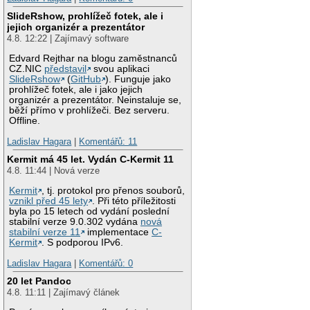
SlideRshow, prohlížeč fotek, ale i
jejich organizér a prezentátor
4.8. 12:22 | Zajímavý software
Edvard Rejthar na blogu zaměstnanců
CZ.NIC
představil
svou aplikaci
SlideRshow
(
GitHub
). Funguje jako
prohlížeč fotek, ale i jako jejich
organizér a prezentátor. Neinstaluje se,
běží přímo v prohlížeči. Bez serveru.
Offline.
Ladislav Hagara
|
Komentářů: 11
Kermit má 45 let. Vydán C-Kermit 11
4.8. 11:44 | Nová verze
Kermit
, tj. protokol pro přenos souborů,
vznikl před 45 lety
. Při této příležitosti
byla po 15 letech od vydání poslední
stabilní verze 9.0.302 vydána
nová
stabilní verze 11
implementace
C-
Kermit
. S podporou IPv6.
Ladislav Hagara
|
Komentářů: 0
20 let Pandoc
4.8. 11:11 | Zajímavý článek