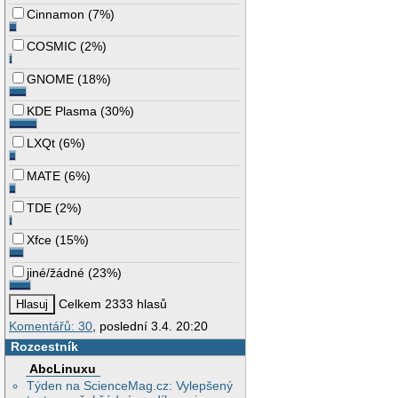
Cinnamon
(
7%
)
COSMIC
(
2%
)
GNOME
(
18%
)
KDE Plasma
(
30%
)
LXQt
(
6%
)
MATE
(
6%
)
TDE
(
2%
)
Xfce
(
15%
)
jiné/žádné
(
23%
)
Celkem 2333 hlasů
Komentářů: 30
, poslední 3.4. 20:20
Rozcestník
AbcLinuxu
Týden na ScienceMag.cz: Vylepšený