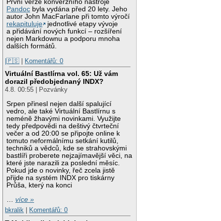
První verze konverzního nástroje
Pandoc
byla vydána před 20 lety. Jeho
autor John MacFarlane při tomto výročí
rekapituluje
jednotlivé etapy vývoje
a přidávání nových funkcí – rozšíření
nejen Markdownu a podporu mnoha
dalších formátů.
|🇵🇸
|
Komentářů: 0
Virtuální Bastlírna vol. 65: Už vám
dorazil předobjednaný INDX?
4.8. 00:55 | Pozvánky
Srpen přinesl nejen další spalující
vedro, ale také Virtuální Bastlírnu s
neméně žhavými novinkami. Využijte
tedy předpovědi na deštivý čtvrteční
večer a od 20:00 se připojte online k
tomuto neformálnímu setkání kutilů,
techniků a vědců, kde se strahovskými
bastlíři proberete nejzajímavější věci, na
které jste narazili za poslední měsíc.
Pokud jde o novinky, řeč zcela jistě
přijde na systém INDX pro tiskárny
Průša, který na konci
…
více »
bkralik
|
Komentářů: 0