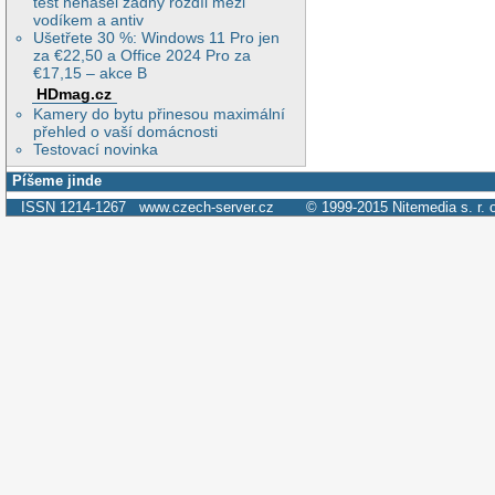
test nenašel žádný rozdíl mezi
vodíkem a antiv
Ušetřete 30 %: Windows 11 Pro jen
za €22,50 a Office 2024 Pro za
€17,15 – akce B
HDmag.cz
Kamery do bytu přinesou maximální
přehled o vaší domácnosti
Testovací novinka
Píšeme jinde
ISSN 1214-1267
www.czech-server.cz
© 1999-2015
Nitemedia s. r. 