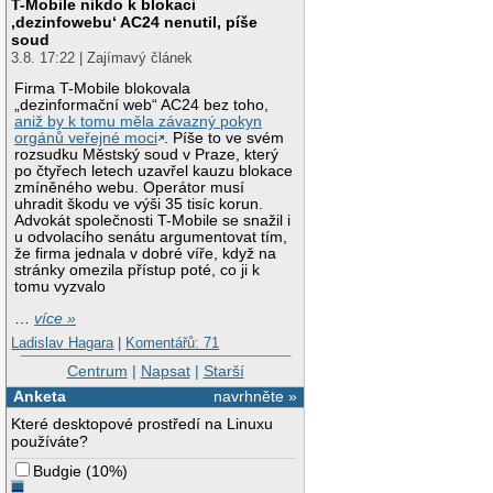
T-Mobile nikdo k blokaci
‚dezinfowebu‘ AC24 nenutil, píše
soud
3.8. 17:22 | Zajímavý článek
Firma T-Mobile blokovala
„dezinformační web“ AC24 bez toho,
aniž by k tomu měla závazný pokyn
orgánů veřejné moci
. Píše to ve svém
rozsudku Městský soud v Praze, který
po čtyřech letech uzavřel kauzu blokace
zmíněného webu. Operátor musí
uhradit škodu ve výši 35 tisíc korun.
Advokát společnosti T-Mobile se snažil i
u odvolacího senátu argumentovat tím,
že firma jednala v dobré víře, když na
stránky omezila přístup poté, co ji k
tomu vyzvalo
…
více »
Ladislav Hagara
|
Komentářů: 71
Centrum
|
Napsat
|
Starší
Anketa
navrhněte »
Které desktopové prostředí na Linuxu
používáte?
Budgie
(
10%
)