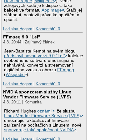
RawTherapee
(
Wikipedie
). Vedle
zdrojových kódů je k dispozici také
balíček ve formátu
AppImage
. Stačí jej
stáhnout, nastavit právo ke spuštění a
spustit.
Ladislav Hagara
|
Komentářů: 0
FFmpeg 9.0 "Lei"
4.8. 20:44 | Zajímavý článek
Jean-Baptiste Kempf na svém blogu
představil novou verzi 9.0 "Lei"
kolekce
svobodného softwaru umožňujícího
nahrávání, konverzi a streamovaní
digitálního zvuku a obrazu
FFmpeg
(
Wikipedie
).
Ladislav Hagara
|
Komentářů: 0
NVIDIA sponzorem služby Linux
Vendor Firmware Service (LVFS)
4.8. 20:11 | Komunita
Richard Hughes
oznámil
, že službu
Linux Vendor Firmware Service (LVFS)
umožňující aktualizovat firmware
zařízení na počítačích s Linuxem, nově
sponzoruje také společnost NVIDIA
.
Ladislav Hagara
|
Komentářů: 0