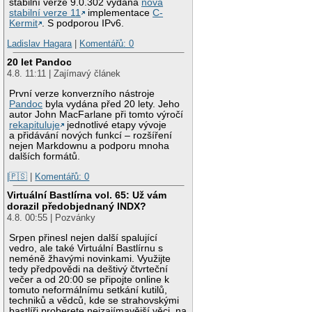
stabilní verze 9.0.302 vydána
nová
stabilní verze 11
implementace
C-
Kermit
. S podporou IPv6.
Ladislav Hagara
|
Komentářů: 0
20 let Pandoc
4.8. 11:11 | Zajímavý článek
První verze konverzního nástroje
Pandoc
byla vydána před 20 lety. Jeho
autor John MacFarlane při tomto výročí
rekapituluje
jednotlivé etapy vývoje
a přidávání nových funkcí – rozšíření
nejen Markdownu a podporu mnoha
dalších formátů.
|🇵🇸
|
Komentářů: 0
Virtuální Bastlírna vol. 65: Už vám
dorazil předobjednaný INDX?
4.8. 00:55 | Pozvánky
Srpen přinesl nejen další spalující
vedro, ale také Virtuální Bastlírnu s
neméně žhavými novinkami. Využijte
tedy předpovědi na deštivý čtvrteční
večer a od 20:00 se připojte online k
tomuto neformálnímu setkání kutilů,
techniků a vědců, kde se strahovskými
bastlíři proberete nejzajímavější věci, na