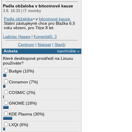
Padla obžaloba v bitcoinové kauze
3.8. 16:33 | IT novinky
Padla obžaloba
v
bitcoinové kauze
.
Státní zástupkyně chce pro Blažka 6,5
roku vězení, pro Titze 8 let.
Ladislav Hagara
|
Komentářů: 3
Centrum
|
Napsat
|
Starší
Anketa
navrhněte »
Které desktopové prostředí na Linuxu
používáte?
Budgie
(
10%
)
Cinnamon
(
7%
)
COSMIC
(
2%
)
GNOME
(
18%
)
KDE Plasma
(
30%
)
LXQt
(
6%
)