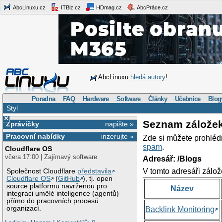
AbcLinuxu.cz
ITBiz.cz
HDmag.cz
AbcPráce.cz
AbcLinuxu
hledá autory
!
Poradna
FAQ
Hardware
Software
Články
Učebnice
Blog
Styl
×
Seznam zálože
Zprávičky
napište »
Pracovní nabídky
inzerujte »
Zde si můžete prohléd
spam
.
Cloudflare OS
včera 17:00 | Zajímavý software
Adresář: /Blogs
V tomto adresáři zálož
Společnost Cloudflare
představila
Cloudflare OS
(
GitHub
), tj. open
source platformu navrženou pro
Název
integraci umělé inteligence (agentů)
přímo do pracovních procesů
organizací.
Backlink Monitoring