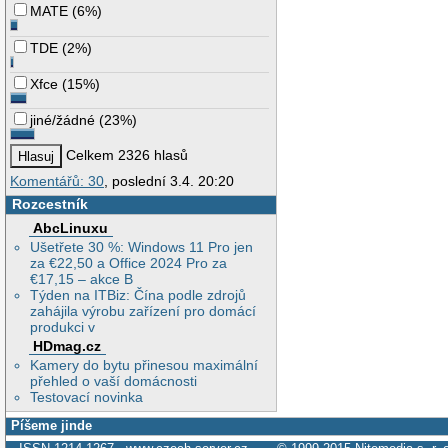
MATE
(
6%
)
TDE
(
2%
)
Xfce
(
15%
)
jiné/žádné
(
23%
)
Celkem 2326 hlasů
Komentářů: 30
, poslední 3.4. 20:20
Rozcestník
AbcLinuxu
Ušetřete 30 %: Windows 11 Pro jen
za €22,50 a Office 2024 Pro za
€17,15 – akce B
Týden na ITBiz: Čína podle zdrojů
zahájila výrobu zařízení pro domácí
produkci v
HDmag.cz
Kamery do bytu přinesou maximální
přehled o vaší domácnosti
Testovací novinka
Píšeme jinde