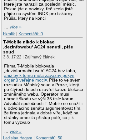
které jste narazili za poslední měsíc.
Pokud jde o novinky, řeč zcela jistě
přijde na systém INDX pro tiskárny
Průša, který na konci
…
více »
bkralik
|
Komentářů: 0
T-Mobile nikdo k blokaci
‚dezinfowebu‘ AC24 nenutil, píše
soud
3.8. 17:22 | Zajímavý článek
Firma T-Mobile blokovala
„dezinformační web“ AC24 bez toho,
aniž by k tomu měla závazný pokyn
orgánů veřejné moci
. Píše to ve svém
rozsudku Městský soud v Praze, který
po čtyřech letech uzavřel kauzu blokace
zmíněného webu. Operátor musí
uhradit škodu ve výši 35 tisíc korun.
Advokát společnosti T-Mobile se snažil i
u odvolacího senátu argumentovat tím,
že firma jednala v dobré víře, když na
stránky omezila přístup poté, co ji k
tomu vyzvalo
…
více »
Ladislav Hagara
|
Komentářů: 50