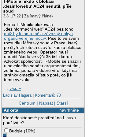
T-Mobile nikdo k blokaci
‚dezinfowebu‘ AC24 nenutil, píše
soud
3.8. 17:22 | Zajímavý článek
Firma T-Mobile blokovala
„dezinformační web“ AC24 bez toho,
aniž by k tomu měla závazný pokyn
orgánů veřejné moci
. Píše to ve svém
rozsudku Městský soud v Praze, který
po čtyřech letech uzavřel kauzu blokace
zmíněného webu. Operátor musí
uhradit škodu ve výši 35 tisíc korun.
Advokát společnosti T-Mobile se snažil i
u odvolacího senátu argumentovat tím,
že firma jednala v dobré víře, když na
stránky omezila přístup poté, co ji k
tomu vyzvalo
…
více »
Ladislav Hagara
|
Komentářů: 70
Centrum
|
Napsat
|
Starší
Anketa
navrhněte »
Které desktopové prostředí na Linuxu
používáte?
Budgie
(
10%
)