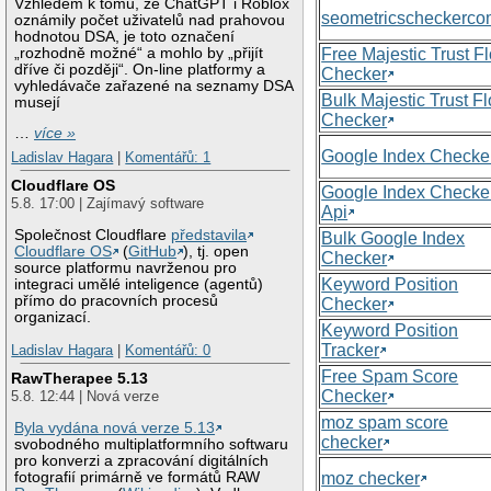
Vzhledem k tomu, že ChatGPT i Roblox
seometricscheckerc
oznámily počet uživatelů nad prahovou
hodnotou DSA, je toto označení
„rozhodně možné“ a mohlo by „přijít
Free Majestic Trust F
dříve či později“. On-line platformy a
Checker
vyhledávače zařazené na seznamy DSA
Bulk Majestic Trust F
musejí
Checker
…
více »
Google Index Checke
Ladislav Hagara
|
Komentářů: 1
Cloudflare OS
Google Index Checke
5.8. 17:00 | Zajímavý software
Api
Společnost Cloudflare
představila
Bulk Google Index
Cloudflare OS
(
GitHub
), tj. open
Checker
source platformu navrženou pro
Keyword Position
integraci umělé inteligence (agentů)
přímo do pracovních procesů
Checker
organizací.
Keyword Position
Tracker
Ladislav Hagara
|
Komentářů: 0
Free Spam Score
RawTherapee 5.13
Checker
5.8. 12:44 | Nová verze
moz spam score
Byla vydána nová verze 5.13
checker
svobodného multiplatformního softwaru
pro konverzi a zpracování digitálních
moz checker
fotografií primárně ve formátů RAW