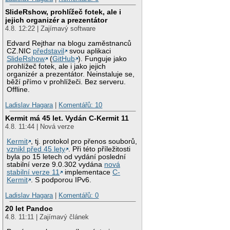
SlideRshow, prohlížeč fotek, ale i
jejich organizér a prezentátor
4.8. 12:22 | Zajímavý software
Edvard Rejthar na blogu zaměstnanců
CZ.NIC
představil
svou aplikaci
SlideRshow
(
GitHub
). Funguje jako
prohlížeč fotek, ale i jako jejich
organizér a prezentátor. Neinstaluje se,
běží přímo v prohlížeči. Bez serveru.
Offline.
Ladislav Hagara
|
Komentářů: 10
Kermit má 45 let. Vydán C-Kermit 11
4.8. 11:44 | Nová verze
Kermit
, tj. protokol pro přenos souborů,
vznikl před 45 lety
. Při této příležitosti
byla po 15 letech od vydání poslední
stabilní verze 9.0.302 vydána
nová
stabilní verze 11
implementace
C-
Kermit
. S podporou IPv6.
Ladislav Hagara
|
Komentářů: 0
20 let Pandoc
4.8. 11:11 | Zajímavý článek