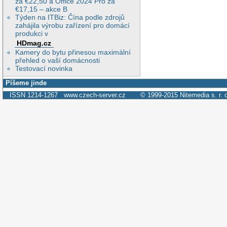
za €22,50 a Office 2024 Pro za
€17,15 – akce B
Týden na ITBiz: Čína podle zdrojů
zahájila výrobu zařízení pro domácí
produkci v
HDmag.cz
Kamery do bytu přinesou maximální
přehled o vaší domácnosti
Testovací novinka
Píšeme jinde
ISSN 1214-1267
www.czech-server.cz
© 1999-2015
Nitemedia s. r. 