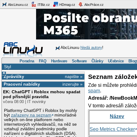
AbcLinuxu.cz
ITBiz.cz
HDmag.cz
AbcPráce.cz
AbcLinuxu
hledá autory
!
Poradna
FAQ
Hardware
Software
Články
Učebnice
Blog
Styl
×
Seznam zálože
Zprávičky
napište »
Pracovní nabídky
inzerujte »
Zde si můžete prohléd
spam
.
EK: ChatGPT i Roblox mohou spadat
pod přísnější pravidla
Adresář: /NewBookM
včera 08:00 | IT novinky
V tomto adresáři zálož
Platformy ChatGPT i Roblox by mohly
být
zařazeny na seznam
mimořádně
Název
velkých on-line platforem nebo
internetových vyhledávačů, na něž se
vztahují zvláštní podmínky podle
Seo Metrics Checker
nařízení o digitálních službách (DSA).