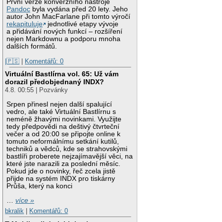
První verze konverzního nástroje
Pandoc
byla vydána před 20 lety. Jeho
autor John MacFarlane při tomto výročí
rekapituluje
jednotlivé etapy vývoje
a přidávání nových funkcí – rozšíření
nejen Markdownu a podporu mnoha
dalších formátů.
|🇵🇸
|
Komentářů: 0
Virtuální Bastlírna vol. 65: Už vám
dorazil předobjednaný INDX?
4.8. 00:55 | Pozvánky
Srpen přinesl nejen další spalující
vedro, ale také Virtuální Bastlírnu s
neméně žhavými novinkami. Využijte
tedy předpovědi na deštivý čtvrteční
večer a od 20:00 se připojte online k
tomuto neformálnímu setkání kutilů,
techniků a vědců, kde se strahovskými
bastlíři proberete nejzajímavější věci, na
které jste narazili za poslední měsíc.
Pokud jde o novinky, řeč zcela jistě
přijde na systém INDX pro tiskárny
Průša, který na konci
…
více »
bkralik
|
Komentářů: 0