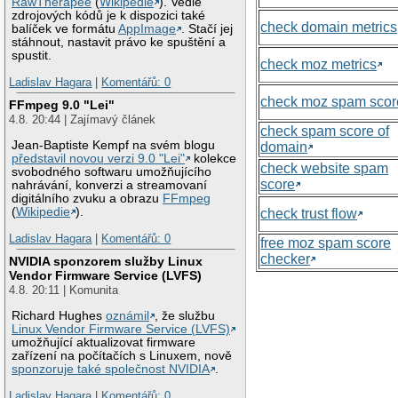
RawTherapee
(
Wikipedie
). Vedle
zdrojových kódů je k dispozici také
check domain metrics
balíček ve formátu
AppImage
. Stačí jej
stáhnout, nastavit právo ke spuštění a
spustit.
check moz metrics
Ladislav Hagara
|
Komentářů: 0
check moz spam scor
FFmpeg 9.0 "Lei"
4.8. 20:44 | Zajímavý článek
check spam score of
Jean-Baptiste Kempf na svém blogu
domain
představil novou verzi 9.0 "Lei"
kolekce
check website spam
svobodného softwaru umožňujícího
score
nahrávání, konverzi a streamovaní
digitálního zvuku a obrazu
FFmpeg
(
Wikipedie
).
check trust flow
Ladislav Hagara
|
Komentářů: 0
free moz spam score
checker
NVIDIA sponzorem služby Linux
Vendor Firmware Service (LVFS)
4.8. 20:11 | Komunita
Richard Hughes
oznámil
, že službu
Linux Vendor Firmware Service (LVFS)
umožňující aktualizovat firmware
zařízení na počítačích s Linuxem, nově
sponzoruje také společnost NVIDIA
.
Ladislav Hagara
|
Komentářů: 0