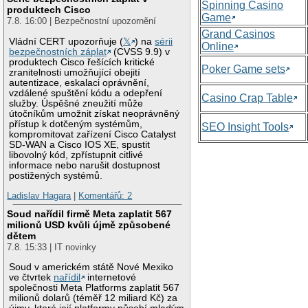
Spinning Casino
produktech Cisco
Game
7.8. 16:00 | Bezpečnostní upozornění
Grand Casinos
Vládní CERT upozorňuje (
𝕏
) na
sérii
Online
bezpečnostních záplat
(CVSS 9.9) v
produktech Cisco řešících kritické
Poker Game sets
zranitelnosti umožňující obejití
autentizace, eskalaci oprávnění,
vzdálené spuštění kódu a odepření
Casino Crap Table
služby. Úspěšné zneužití může
útočníkům umožnit získat neoprávněný
přístup k dotčeným systémům,
SEO Insight Tools
kompromitovat zařízení Cisco Catalyst
SD-WAN a Cisco IOS XE, spustit
libovolný kód, zpřístupnit citlivé
informace nebo narušit dostupnost
postižených systémů.
Ladislav Hagara
|
Komentářů: 2
Soud nařídil firmě Meta zaplatit 567
milionů USD kvůli újmě způsobené
dětem
7.8. 15:33 | IT novinky
Soud v americkém státě Nové Mexiko
ve čtvrtek
nařídil
internetové
společnosti Meta Platforms zaplatit 567
milionů dolarů (téměř 12 miliard Kč) za