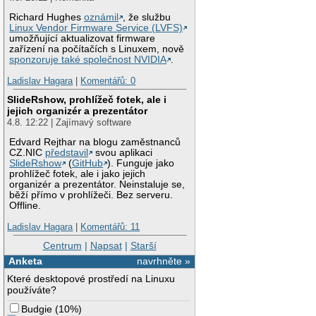
Richard Hughes
oznámil
, že službu
Linux Vendor Firmware Service (LVFS)
umožňující aktualizovat firmware
zařízení na počítačích s Linuxem, nově
sponzoruje také společnost NVIDIA
.
Ladislav Hagara
|
Komentářů: 0
SlideRshow, prohlížeč fotek, ale i
jejich organizér a prezentátor
4.8. 12:22 | Zajímavý software
Edvard Rejthar na blogu zaměstnanců
CZ.NIC
představil
svou aplikaci
SlideRshow
(
GitHub
). Funguje jako
prohlížeč fotek, ale i jako jejich
organizér a prezentátor. Neinstaluje se,
běží přímo v prohlížeči. Bez serveru.
Offline.
Ladislav Hagara
|
Komentářů: 11
Centrum
|
Napsat
|
Starší
Anketa
navrhněte »
Které desktopové prostředí na Linuxu
používáte?
Budgie
(
10%
)