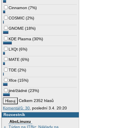
Cinnamon
(
7%
)
COSMIC
(
2%
)
GNOME
(
18%
)
KDE Plasma
(
30%
)
LXQt
(
6%
)
MATE
(
6%
)
TDE
(
2%
)
Xfce
(
15%
)
jiné/žádné
(
23%
)
Celkem 2352 hlasů
Komentářů: 30
, poslední 3.4. 20:20
Rozcestník
AbcLinuxu
Týden na ITBiz: Náklady na