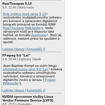
RawTherapee 5.13
5.8. 12:44 | Nová verze
Byla vydána nová verze 5.13
svobodného multiplatformního softwaru
pro konverzi a zpracování digitálních
fotografií primárně ve formátů RAW
RawTherapee
(
Wikipedie
). Vedle
zdrojových kódů je k dispozici také
balíček ve formátu
AppImage
. Stačí jej
stáhnout, nastavit právo ke spuštění a
spustit.
Ladislav Hagara
|
Komentářů: 0
FFmpeg 9.0 "Lei"
4.8. 20:44 | Zajímavý článek
Jean-Baptiste Kempf na svém blogu
představil novou verzi 9.0 "Lei"
kolekce
svobodného softwaru umožňujícího
nahrávání, konverzi a streamovaní
digitálního zvuku a obrazu
FFmpeg
(
Wikipedie
).
Ladislav Hagara
|
Komentářů: 0
NVIDIA sponzorem služby Linux
Vendor Firmware Service (LVFS)
4.8. 20:11 | Komunita