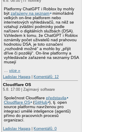
6.8. 08:00 | IT novinky
Platformy ChatGPT i Roblox by mohly
být
zařazeny na seznam
mimořádně
velkých on-line platforem nebo
internetových vyhledávačů, na něž se
vztahují zvláštní podmínky podle
nařízení o digitálních službách (DSA).
Vzhledem k tomu, že ChatGPT i Roblox
oznámily počet uživatelů nad prahovou
hodnotou DSA, je toto označení
„rozhodně možné“ a mohlo by „přijít
dříve či později“. On-line platformy a
vyhledávače zařazené na seznamy DSA
musejí
…
více »
Ladislav Hagara
|
Komentářů: 12
Cloudflare OS
5.8. 17:00 | Zajímavý software
Společnost Cloudflare
představila
Cloudflare OS
(
GitHub
), tj. open
source platformu navrženou pro
integraci umělé inteligence (agentů)
přímo do pracovních procesů
organizací.
Ladislav Hagara
|
Komentářů: 0