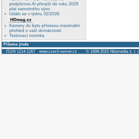
podpůrnou AI převýší do roku 2028
plat samotného vývo
Událo se v týdnu 32/2026
HDmag.cz
Kamery do bytu přinesou maximální
přehled o vaší domácnosti
Testovací novinka
Píšeme jinde
ISSN 1214-1267
www.czech-server.cz
© 1999-2015
Nitemedia s. r. 