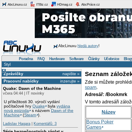
AbcLinuxu.cz
ITBiz.cz
HDmag.cz
AbcPráce.cz
AbcLinuxu
hledá autory
!
Poradna
FAQ
Hardware
Software
Články
Učebnice
Blog
Styl
×
Seznam zálože
Zprávičky
napište »
Pracovní nabídky
inzerujte »
Zde si můžete prohléd
spam
.
Quake: Dawn of the Machine
včera 04:44 | IT novinky
Adresář: /Bookmrk
V tomto adresáři zálož
U příležitosti 30. výročí vydání
počítačové hry
Quake
byla
vydána
nová epizoda
s názvem
Dawn of the
Název
Machine
(
Steam
).
Bonus Poker
Ladislav Hagara
|
Komentářů: 3
Games
Série bezpečnostních záplat v