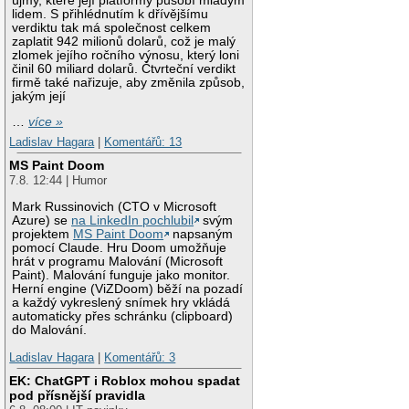
újmy, které její platformy působí mladým
lidem. S přihlédnutím k dřívějšímu
verdiktu tak má společnost celkem
zaplatit 942 milionů dolarů, což je malý
zlomek jejího ročního výnosu, který loni
činil 60 miliard dolarů. Čtvrteční verdikt
firmě také nařizuje, aby změnila způsob,
jakým její
…
více »
Ladislav Hagara
|
Komentářů: 13
MS Paint Doom
7.8. 12:44 | Humor
Mark Russinovich (CTO v Microsoft
Azure) se
na LinkedIn pochlubil
svým
projektem
MS Paint Doom
napsaným
pomocí Claude. Hru Doom umožňuje
hrát v programu Malování (Microsoft
Paint). Malování funguje jako monitor.
Herní engine (ViZDoom) běží na pozadí
a každý vykreslený snímek hry vkládá
automaticky přes schránku (clipboard)
do Malování.
Ladislav Hagara
|
Komentářů: 3
EK: ChatGPT i Roblox mohou spadat
pod přísnější pravidla