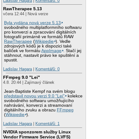
Ladislav Hagara
|
Komentářů: 0
RawTherapee 5.13
včera 12:44 | Nová verze
Byla vydána nová verze 5.13
svobodného multiplatformního softwaru
pro konverzi a zpracování digitálních
fotografií primárně ve formátů RAW
RawTherapee
(
Wikipedie
). Vedle
zdrojových kódů je k dispozici také
balíček ve formátu
AppImage
. Stačí jej
stáhnout, nastavit právo ke spuštění a
spustit.
Ladislav Hagara
|
Komentářů: 0
FFmpeg 9.0 "Lei"
4.8. 20:44 | Zajímavý článek
Jean-Baptiste Kempf na svém blogu
představil novou verzi 9.0 "Lei"
kolekce
svobodného softwaru umožňujícího
nahrávání, konverzi a streamovaní
digitálního zvuku a obrazu
FFmpeg
(
Wikipedie
).
Ladislav Hagara
|
Komentářů: 1
NVIDIA sponzorem služby Linux
Vendor Firmware Service (LVFS)