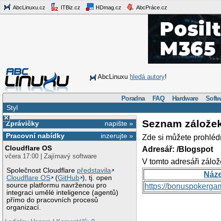
AbcLinuxu.cz
ITBiz.cz
HDmag.cz
AbcPráce.cz
AbcLinuxu
hledá autory
!
Poradna
FAQ
Hardware
Softw
Styl
×
Seznam zálože
Zprávičky
napište »
Pracovní nabídky
inzerujte »
Zde si můžete prohléd
Cloudflare OS
Adresář: /Blogspot
včera 17:00 | Zajímavý software
V tomto adresáři zálož
Společnost Cloudflare
představila
Náz
Cloudflare OS
(
GitHub
), tj. open
source platformu navrženou pro
https://bonuspokerga
integraci umělé inteligence (agentů)
přímo do pracovních procesů
organizací.