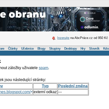
Inzerujte
na AbcPráce.cz od 950 Kč
are
Články
Učebnice
Blogy
Skupiny
Desktopy
Hry
Slovník
Kdo
k
nout záložky uživatele
spam
.
ek jsou následující stránky:
ev
Typ
Poslední změna
mes.blogspot.com/
externí odkaz
---