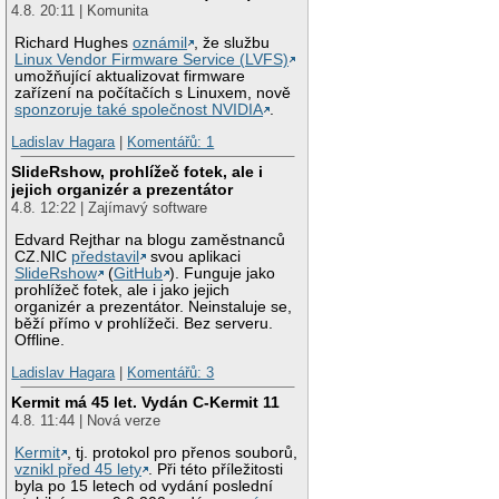
4.8. 20:11 | Komunita
Richard Hughes
oznámil
, že službu
Linux Vendor Firmware Service (LVFS)
umožňující aktualizovat firmware
zařízení na počítačích s Linuxem, nově
sponzoruje také společnost NVIDIA
.
Ladislav Hagara
|
Komentářů: 1
SlideRshow, prohlížeč fotek, ale i
jejich organizér a prezentátor
4.8. 12:22 | Zajímavý software
Edvard Rejthar na blogu zaměstnanců
CZ.NIC
představil
svou aplikaci
SlideRshow
(
GitHub
). Funguje jako
prohlížeč fotek, ale i jako jejich
organizér a prezentátor. Neinstaluje se,
běží přímo v prohlížeči. Bez serveru.
Offline.
Ladislav Hagara
|
Komentářů: 3
Kermit má 45 let. Vydán C-Kermit 11
4.8. 11:44 | Nová verze
Kermit
, tj. protokol pro přenos souborů,
vznikl před 45 lety
. Při této příležitosti
byla po 15 letech od vydání poslední