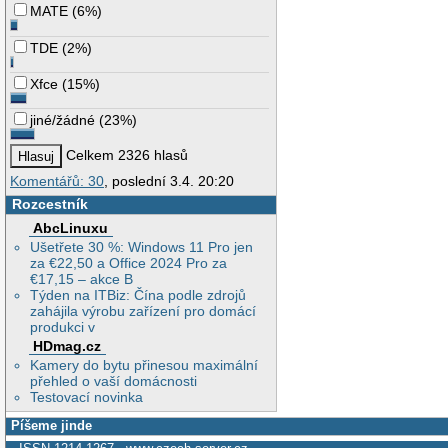
MATE
(
6%
)
TDE
(
2%
)
Xfce
(
15%
)
jiné/žádné
(
23%
)
Celkem 2326 hlasů
Komentářů: 30
, poslední 3.4. 20:20
Rozcestník
AbcLinuxu
Ušetřete 30 %: Windows 11 Pro jen
za €22,50 a Office 2024 Pro za
€17,15 – akce B
Týden na ITBiz: Čína podle zdrojů
zahájila výrobu zařízení pro domácí
produkci v
HDmag.cz
Kamery do bytu přinesou maximální
přehled o vaší domácnosti
Testovací novinka
Píšeme jinde