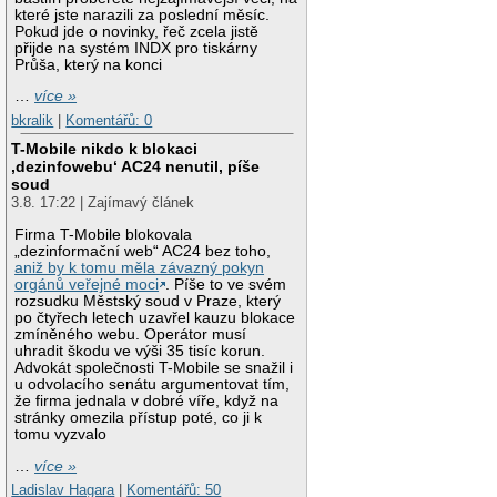
které jste narazili za poslední měsíc.
Pokud jde o novinky, řeč zcela jistě
přijde na systém INDX pro tiskárny
Průša, který na konci
…
více »
bkralik
|
Komentářů: 0
T-Mobile nikdo k blokaci
‚dezinfowebu‘ AC24 nenutil, píše
soud
3.8. 17:22 | Zajímavý článek
Firma T-Mobile blokovala
„dezinformační web“ AC24 bez toho,
aniž by k tomu měla závazný pokyn
orgánů veřejné moci
. Píše to ve svém
rozsudku Městský soud v Praze, který
po čtyřech letech uzavřel kauzu blokace
zmíněného webu. Operátor musí
uhradit škodu ve výši 35 tisíc korun.
Advokát společnosti T-Mobile se snažil i
u odvolacího senátu argumentovat tím,
že firma jednala v dobré víře, když na
stránky omezila přístup poté, co ji k
tomu vyzvalo
…
více »
Ladislav Hagara
|
Komentářů: 50