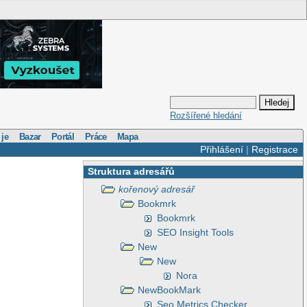
Rozšířené hledání
 je
Bazar
Portál
Práce
Mapa
Přihlášení
|
Registrace
Struktura adresářů
kořenový adresář
Bookmrk
Bookmrk
SEO Insight Tools
New
New
Nora
NewBookMark
Seo Metrics Checker