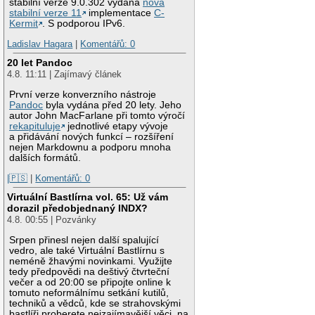
stabilní verze 9.0.302 vydána
nová
stabilní verze 11
implementace
C-
Kermit
. S podporou IPv6.
Ladislav Hagara
|
Komentářů: 0
20 let Pandoc
4.8. 11:11 | Zajímavý článek
První verze konverzního nástroje
Pandoc
byla vydána před 20 lety. Jeho
autor John MacFarlane při tomto výročí
rekapituluje
jednotlivé etapy vývoje
a přidávání nových funkcí – rozšíření
nejen Markdownu a podporu mnoha
dalších formátů.
|🇵🇸
|
Komentářů: 0
Virtuální Bastlírna vol. 65: Už vám
dorazil předobjednaný INDX?
4.8. 00:55 | Pozvánky
Srpen přinesl nejen další spalující
vedro, ale také Virtuální Bastlírnu s
neméně žhavými novinkami. Využijte
tedy předpovědi na deštivý čtvrteční
večer a od 20:00 se připojte online k
tomuto neformálnímu setkání kutilů,
techniků a vědců, kde se strahovskými
bastlíři proberete nejzajímavější věci, na