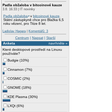
Padla obžaloba v bitcoinové kauze
3.8. 16:33 | IT novinky
Padla obžaloba
v
bitcoinové kauze
.
Státní zástupkyně chce pro Blažka 6,5
roku vězení, pro Titze 8 let.
Ladislav Hagara
|
Komentářů: 3
Centrum
|
Napsat
|
Starší
Anketa
navrhněte »
Které desktopové prostředí na Linuxu
používáte?
Budgie
(
10%
)
Cinnamon
(
7%
)
COSMIC
(
2%
)
GNOME
(
18%
)
KDE Plasma
(
30%
)
LXQt
(
6%
)