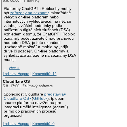
6.8. 08:00 | IT novinky
Platformy ChatGPT i Roblox by mohly
být
zařazeny na seznam
mimořádně
velkých on-line platforem nebo
internetových vyhledávačů, na něž se
vztahují zvláštní podmínky podle
nařízení o digitálních službách (DSA).
Vzhledem k tomu, že ChatGPT i Roblox
oznámily počet uživatelů nad prahovou
hodnotou DSA, je toto označení
„rozhodně možné“ a mohlo by „přijít
dříve či později“. On-line platformy a
vyhledávače zařazené na seznamy DSA
musejí
…
více »
Ladislav Hagara
|
Komentářů: 12
Cloudflare OS
5.8. 17:00 | Zajímavý software
Společnost Cloudflare
představila
Cloudflare OS
(
GitHub
), tj. open
source platformu navrženou pro
integraci umělé inteligence (agentů)
přímo do pracovních procesů
organizací.
Ladislav Hagara
|
Komentářů: 0