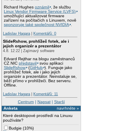
Richard Hughes
oznámil
, že službu
Linux Vendor Firmware Service (LVFS)
umožňující aktualizovat firmware
zařízení na počítačích s Linuxem, nově
sponzoruje také společnost NVIDIA
.
Ladislav Hagara
|
Komentářů: 0
SlideRshow, prohlížeč fotek, ale i
jejich organizér a prezentátor
4.8. 12:22 | Zajímavý software
Edvard Rejthar na blogu zaměstnanců
CZ.NIC
představil
svou aplikaci
SlideRshow
(
GitHub
). Funguje jako
prohlížeč fotek, ale i jako jejich
organizér a prezentátor. Neinstaluje se,
běží přímo v prohlížeči. Bez serveru.
Offline.
Ladislav Hagara
|
Komentářů: 11
Centrum
|
Napsat
|
Starší
Anketa
navrhněte »
Které desktopové prostředí na Linuxu
používáte?
Budgie
(
10%
)