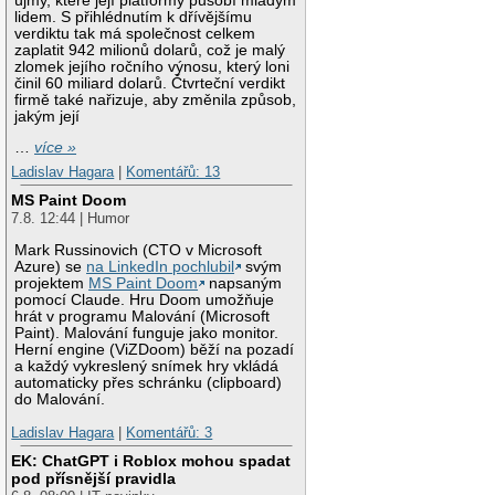
újmy, které její platformy působí mladým
lidem. S přihlédnutím k dřívějšímu
verdiktu tak má společnost celkem
zaplatit 942 milionů dolarů, což je malý
zlomek jejího ročního výnosu, který loni
činil 60 miliard dolarů. Čtvrteční verdikt
firmě také nařizuje, aby změnila způsob,
jakým její
…
více »
Ladislav Hagara
|
Komentářů: 13
MS Paint Doom
7.8. 12:44 | Humor
Mark Russinovich (CTO v Microsoft
Azure) se
na LinkedIn pochlubil
svým
projektem
MS Paint Doom
napsaným
pomocí Claude. Hru Doom umožňuje
hrát v programu Malování (Microsoft
Paint). Malování funguje jako monitor.
Herní engine (ViZDoom) běží na pozadí
a každý vykreslený snímek hry vkládá
automaticky přes schránku (clipboard)
do Malování.
Ladislav Hagara
|
Komentářů: 3
EK: ChatGPT i Roblox mohou spadat
pod přísnější pravidla