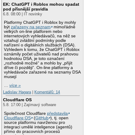
EK: ChatGPT i Roblox mohou spadat
pod přísnější pravidla
6.8. 08:00 | IT novinky
Platformy ChatGPT i Roblox by mohly
být
zařazeny na seznam
mimořádně
velkých on-line platforem nebo
internetových vyhledávačů, na něž se
vztahují zvláštní podmínky podle
nařízení o digitálních službách (DSA).
Vzhledem k tomu, že ChatGPT i Roblox
oznámily počet uživatelů nad prahovou
hodnotou DSA, je toto označení
„rozhodně možné“ a mohlo by „přijít
dříve či později“. On-line platformy a
vyhledávače zařazené na seznamy DSA
musejí
…
více »
Ladislav Hagara
|
Komentářů: 14
Cloudflare OS
5.8. 17:00 | Zajímavý software
Společnost Cloudflare
představila
Cloudflare OS
(
GitHub
), tj. open
source platformu navrženou pro
integraci umělé inteligence (agentů)
přímo do pracovních procesů