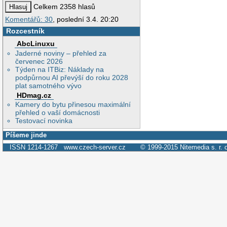
Celkem 2358 hlasů
Komentářů: 30
, poslední 3.4. 20:20
Rozcestník
AbcLinuxu
Jaderné noviny – přehled za
červenec 2026
Týden na ITBiz: Náklady na
podpůrnou AI převýší do roku 2028
plat samotného vývo
HDmag.cz
Kamery do bytu přinesou maximální
přehled o vaší domácnosti
Testovací novinka
Píšeme jinde
ISSN 1214-1267
www.czech-server.cz
© 1999-2015
Nitemedia s. r. 