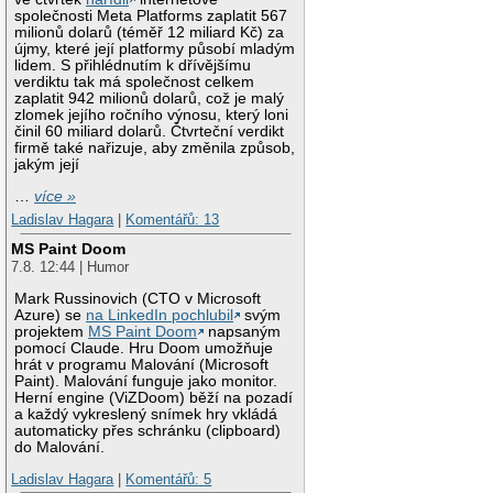
společnosti Meta Platforms zaplatit 567
milionů dolarů (téměř 12 miliard Kč) za
újmy, které její platformy působí mladým
lidem. S přihlédnutím k dřívějšímu
verdiktu tak má společnost celkem
zaplatit 942 milionů dolarů, což je malý
zlomek jejího ročního výnosu, který loni
činil 60 miliard dolarů. Čtvrteční verdikt
firmě také nařizuje, aby změnila způsob,
jakým její
…
více »
Ladislav Hagara
|
Komentářů: 13
MS Paint Doom
7.8. 12:44 | Humor
Mark Russinovich (CTO v Microsoft
Azure) se
na LinkedIn pochlubil
svým
projektem
MS Paint Doom
napsaným
pomocí Claude. Hru Doom umožňuje
hrát v programu Malování (Microsoft
Paint). Malování funguje jako monitor.
Herní engine (ViZDoom) běží na pozadí
a každý vykreslený snímek hry vkládá
automaticky přes schránku (clipboard)
do Malování.
Ladislav Hagara
|
Komentářů: 5