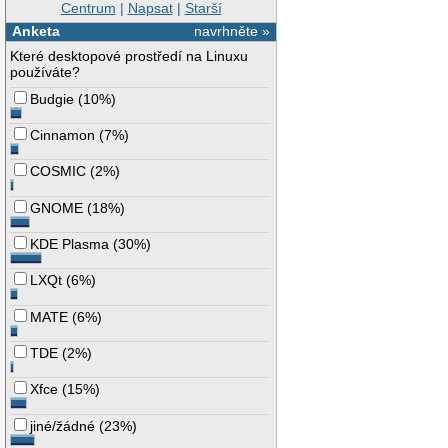
Centrum
|
Napsat
|
Starší
Anketa
navrhněte »
Které desktopové prostředí na Linuxu
používáte?
Budgie
(
10%
)
Cinnamon
(
7%
)
COSMIC
(
2%
)
GNOME
(
18%
)
KDE Plasma
(
30%
)
LXQt
(
6%
)
MATE
(
6%
)
TDE
(
2%
)
Xfce
(
15%
)
jiné/žádné
(
23%
)