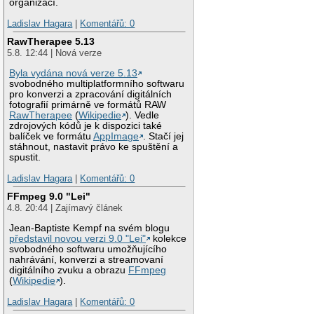
organizací.
Ladislav Hagara
|
Komentářů: 0
RawTherapee 5.13
5.8. 12:44 | Nová verze
Byla vydána nová verze 5.13
svobodného multiplatformního softwaru
pro konverzi a zpracování digitálních
fotografií primárně ve formátů RAW
RawTherapee
(
Wikipedie
). Vedle
zdrojových kódů je k dispozici také
balíček ve formátu
AppImage
. Stačí jej
stáhnout, nastavit právo ke spuštění a
spustit.
Ladislav Hagara
|
Komentářů: 0
FFmpeg 9.0 "Lei"
4.8. 20:44 | Zajímavý článek
Jean-Baptiste Kempf na svém blogu
představil novou verzi 9.0 "Lei"
kolekce
svobodného softwaru umožňujícího
nahrávání, konverzi a streamovaní
digitálního zvuku a obrazu
FFmpeg
(
Wikipedie
).
Ladislav Hagara
|
Komentářů: 0