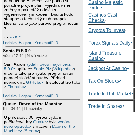
odbouchne Enterem. Ale pokud si
Casino Majestic
pořádně projde plán, vyjedná v něm
Pride
změny a pak totéž udělá i s
vygenerovaným kódem, kvalita kódu
Casinos Cash
stoupne a technický dluh naopak
Checks
klesne. Je to jako párové programování
s
Cryptos To Invest
…
více »
Forex Signals Daily
Ladislav Hagara
|
Komentářů: 0
Sonic Pi 5.0.0
Island Treasure
včera 12:44 | Nová verze
Casino
Sam Aaron
vydal novou major verzi
Jackpot At Casino
5.0.0
aplikace
Sonic Pi
(
Wikipedie
)
určené také pro výuku programování
pomocí skládání hudby. Přehled
Tax On Stocks
novinek na
GitHubu
. Instalovat lze také
z
Flathubu
.
Trade In Bull Market
Ladislav Hagara
|
Komentářů: 0
Quake: Dawn of the Machine
Trade In Shares
8.8. 04:44 | IT novinky
U příležitosti 30. výročí vydání
počítačové hry
Quake
byla
vydána
nová epizoda
s názvem
Dawn of the
Machine
(
Steam
).