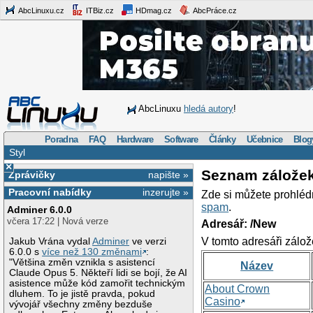
AbcLinuxu.cz
ITBiz.cz
HDmag.cz
AbcPráce.cz
AbcLinuxu
hledá autory
!
Poradna
FAQ
Hardware
Software
Články
Učebnice
Blog
Styl
×
Seznam zálože
Zprávičky
napište »
Pracovní nabídky
inzerujte »
Zde si můžete prohléd
spam
.
Adminer 6.0.0
včera 17:22 | Nová verze
Adresář: /New
V tomto adresáři zálož
Jakub Vrána vydal
Adminer
ve verzi
6.0.0 s
více než 130 změnami
:
"Většina změn vznikla s asistencí
Název
Claude Opus 5. Někteří lidi se bojí, že AI
asistence může kód zamořit technickým
About Crown
dluhem. To je jistě pravda, pokud
Casino
vývojář všechny změny bezduše