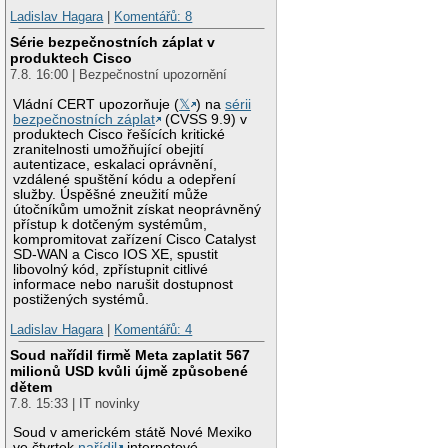
Ladislav Hagara
|
Komentářů: 8
Série bezpečnostních záplat v
produktech Cisco
7.8. 16:00 | Bezpečnostní upozornění
Vládní CERT upozorňuje (
𝕏
) na
sérii
bezpečnostních záplat
(CVSS 9.9) v
produktech Cisco řešících kritické
zranitelnosti umožňující obejití
autentizace, eskalaci oprávnění,
vzdálené spuštění kódu a odepření
služby. Úspěšné zneužití může
útočníkům umožnit získat neoprávněný
přístup k dotčeným systémům,
kompromitovat zařízení Cisco Catalyst
SD-WAN a Cisco IOS XE, spustit
libovolný kód, zpřístupnit citlivé
informace nebo narušit dostupnost
postižených systémů.
Ladislav Hagara
|
Komentářů: 4
Soud nařídil firmě Meta zaplatit 567
milionů USD kvůli újmě způsobené
dětem
7.8. 15:33 | IT novinky
Soud v americkém státě Nové Mexiko
ve čtvrtek
nařídil
internetové