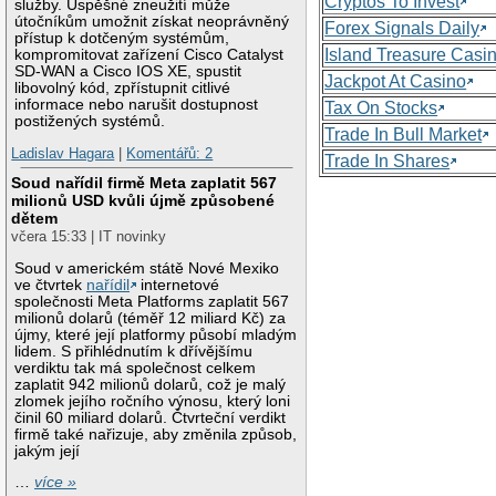
Cryptos To Invest
služby. Úspěšné zneužití může
útočníkům umožnit získat neoprávněný
Forex Signals Daily
přístup k dotčeným systémům,
Island Treasure Casi
kompromitovat zařízení Cisco Catalyst
SD-WAN a Cisco IOS XE, spustit
Jackpot At Casino
libovolný kód, zpřístupnit citlivé
informace nebo narušit dostupnost
Tax On Stocks
postižených systémů.
Trade In Bull Market
Ladislav Hagara
|
Komentářů: 2
Trade In Shares
Soud nařídil firmě Meta zaplatit 567
milionů USD kvůli újmě způsobené
dětem
včera 15:33 | IT novinky
Soud v americkém státě Nové Mexiko
ve čtvrtek
nařídil
internetové
společnosti Meta Platforms zaplatit 567
milionů dolarů (téměř 12 miliard Kč) za
újmy, které její platformy působí mladým
lidem. S přihlédnutím k dřívějšímu
verdiktu tak má společnost celkem
zaplatit 942 milionů dolarů, což je malý
zlomek jejího ročního výnosu, který loni
činil 60 miliard dolarů. Čtvrteční verdikt
firmě také nařizuje, aby změnila způsob,
jakým její
…
více »