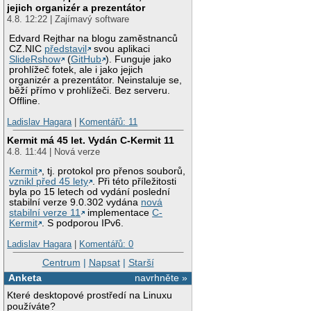
jejich organizér a prezentátor
4.8. 12:22 | Zajímavý software
Edvard Rejthar na blogu zaměstnanců
CZ.NIC
představil
svou aplikaci
SlideRshow
(
GitHub
). Funguje jako
prohlížeč fotek, ale i jako jejich
organizér a prezentátor. Neinstaluje se,
běží přímo v prohlížeči. Bez serveru.
Offline.
Ladislav Hagara
|
Komentářů: 11
Kermit má 45 let. Vydán C-Kermit 11
4.8. 11:44 | Nová verze
Kermit
, tj. protokol pro přenos souborů,
vznikl před 45 lety
. Při této příležitosti
byla po 15 letech od vydání poslední
stabilní verze 9.0.302 vydána
nová
stabilní verze 11
implementace
C-
Kermit
. S podporou IPv6.
Ladislav Hagara
|
Komentářů: 0
Centrum
|
Napsat
|
Starší
Anketa
navrhněte »
Které desktopové prostředí na Linuxu
používáte?