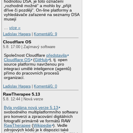
hodnotou DSA, je toto označení
„rozhodně možné“ a mohlo by „přijít
dříve či později“. On-line platformy a
vyhledávače zařazené na seznamy DSA
musejí
…
více »
Ladislav Hagara
|
Komentářů: 9
Cloudflare OS
5.8. 17:00 | Zajímavý software
Společnost Cloudflare
představila
Cloudflare OS
(
GitHub
), tj. open
source platformu navrženou pro
integraci umělé inteligence (agentů)
přímo do pracovních procesů
organizací.
Ladislav Hagara
|
Komentářů: 0
RawTherapee 5.13
5.8. 12:44 | Nová verze
Byla vydána nová verze 5.13
svobodného multiplatformního softwaru
pro konverzi a zpracování digitálních
fotografií primárně ve formátů RAW
RawTherapee
(
Wikipedie
). Vedle
zdrojových kódů je k dispozici také