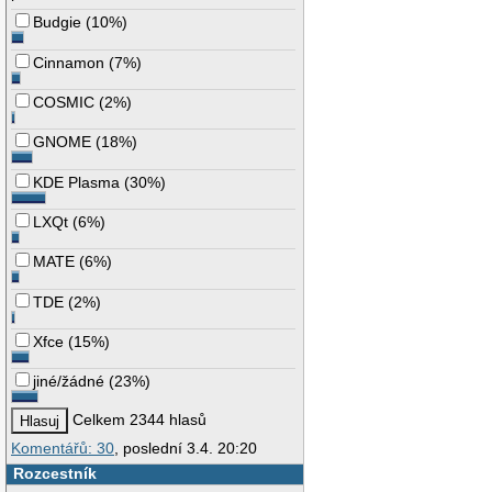
Budgie
(
10%
)
Cinnamon
(
7%
)
COSMIC
(
2%
)
GNOME
(
18%
)
KDE Plasma
(
30%
)
LXQt
(
6%
)
MATE
(
6%
)
TDE
(
2%
)
Xfce
(
15%
)
jiné/žádné
(
23%
)
Celkem 2344 hlasů
Komentářů: 30
, poslední 3.4. 20:20
Rozcestník