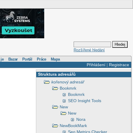
Rozšířené hledání
 je
Bazar
Portál
Práce
Mapa
Přihlášení
|
Registrace
Struktura adresářů
kořenový adresář
Bookmrk
Bookmrk
SEO Insight Tools
New
New
Nora
NewBookMark
Seo Metrics Checker