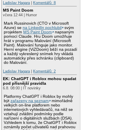
Ladislav Hagara
|
Komentářů: 8
MS Paint Doom
včera 12:44 | Humor
Mark Russinovich (CTO v Microsoft
Azure) se
na LinkedIn pochlubil
svým
projektem
MS Paint Doom
napsaným
pomocí Claude. Hru Doom umožňuje
hrát v programu Malování (Microsoft
Paint). Malování funguje jako monitor.
Herní engine (ViZDoom) běží na pozadí
a každý vykreslený snímek hry vkládá
automaticky přes schránku (clipboard)
do Malování.
Ladislav Hagara
|
Komentářů: 2
EK: ChatGPT i Roblox mohou spadat
pod přísnější pravidla
6.8. 08:00 | IT novinky
Platformy ChatGPT i Roblox by mohly
být
zařazeny na seznam
mimořádně
velkých on-line platforem nebo
internetových vyhledávačů, na něž se
vztahují zvláštní podmínky podle
nařízení o digitálních službách (DSA).
Vzhledem k tomu, že ChatGPT i Roblox
oznámily počet uživatelů nad prahovou