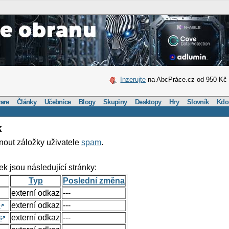
Inzerujte
na AbcPráce.cz od 950 Kč
are
Články
Učebnice
Blogy
Skupiny
Desktopy
Hry
Slovník
Kdo
k
nout záložky uživatele
spam
.
ek jsou následující stránky:
Typ
Poslední změna
externí odkaz
---
e
externí odkaz
---
s
externí odkaz
---