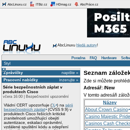
AbcLinuxu.cz
ITBiz.cz
HDmag.cz
AbcPráce.cz
AbcLinuxu
hledá autory
!
Poradna
FAQ
Hardware
Softw
Styl
×
Seznam zálože
Zprávičky
napište »
Pracovní nabídky
inzerujte »
Zde si můžete prohléd
Série bezpečnostních záplat v
Adresář: /New
produktech Cisco
V tomto adresáři zálož
včera 16:00 | Bezpečnostní upozornění
Název
Vládní CERT upozorňuje (
𝕏
) na
sérii
About Crown Casino
bezpečnostních záplat
(CVSS 9.9) v
produktech Cisco řešících kritické
Casino Majestic Prid
zranitelnosti umožňující obejití
autentizace, eskalaci oprávnění,
Casinos Cash Check
vzdálené spuštění kódu a odepření