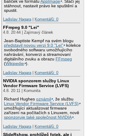
balíček ve formátu
AppImage
. Stačí jej
stáhnout, nastavit právo ke spuštění a
spustit.
Ladislav Hagara
|
Komentářů: 0
FFmpeg 9.0 "Lei"
4.8. 20:44 | Zajímavý článek
Jean-Baptiste Kempf na svém blogu
představil novou verzi 9.0 "Lei"
kolekce
svobodného softwaru umožňujícího
nahrávání, konverzi a streamovaní
digitálního zvuku a obrazu
FFmpeg
(
Wikipedie
).
Ladislav Hagara
|
Komentářů: 0
NVIDIA sponzorem služby Linux
Vendor Firmware Service (LVFS)
4.8. 20:11 | Komunita
Richard Hughes
oznámil
, že službu
Linux Vendor Firmware Service (LVFS)
umožňující aktualizovat firmware
zařízení na počítačích s Linuxem, nově
sponzoruje také společnost NVIDIA
.
Ladislav Hagara
|
Komentářů: 0
SlideRshow, prohlížeč fotek, ale i