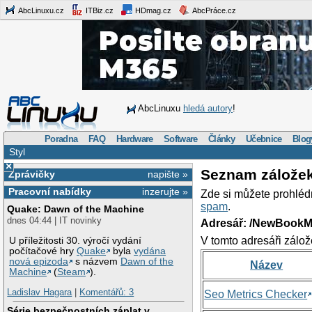
AbcLinuxu.cz
ITBiz.cz
HDmag.cz
AbcPráce.cz
AbcLinuxu
hledá autory
!
Poradna
FAQ
Hardware
Software
Články
Učebnice
Blog
Styl
×
Seznam zálože
Zprávičky
napište »
Pracovní nabídky
inzerujte »
Zde si můžete prohléd
spam
.
Quake: Dawn of the Machine
dnes 04:44 | IT novinky
Adresář: /NewBookM
V tomto adresáři zálož
U příležitosti 30. výročí vydání
počítačové hry
Quake
byla
vydána
nová epizoda
s názvem
Dawn of the
Název
Machine
(
Steam
).
Ladislav Hagara
|
Komentářů: 3
Seo Metrics Checker
Série bezpečnostních záplat v