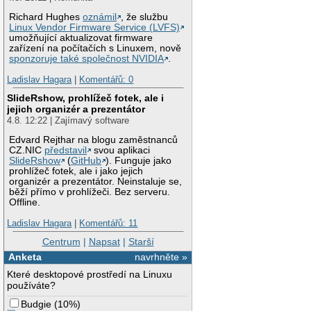
Richard Hughes
oznámil
, že službu
Linux Vendor Firmware Service (LVFS)
umožňující aktualizovat firmware
zařízení na počítačích s Linuxem, nově
sponzoruje také společnost NVIDIA
.
Ladislav Hagara
|
Komentářů: 0
SlideRshow, prohlížeč fotek, ale i
jejich organizér a prezentátor
4.8. 12:22 | Zajímavý software
Edvard Rejthar na blogu zaměstnanců
CZ.NIC
představil
svou aplikaci
SlideRshow
(
GitHub
). Funguje jako
prohlížeč fotek, ale i jako jejich
organizér a prezentátor. Neinstaluje se,
běží přímo v prohlížeči. Bez serveru.
Offline.
Ladislav Hagara
|
Komentářů: 11
Centrum
|
Napsat
|
Starší
Anketa
navrhněte »
Které desktopové prostředí na Linuxu
používáte?
Budgie
(
10%
)