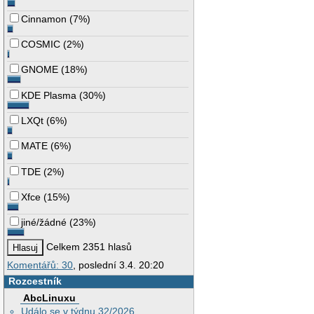
Cinnamon
(
7%
)
COSMIC
(
2%
)
GNOME
(
18%
)
KDE Plasma
(
30%
)
LXQt
(
6%
)
MATE
(
6%
)
TDE
(
2%
)
Xfce
(
15%
)
jiné/žádné
(
23%
)
Celkem 2351 hlasů
Komentářů: 30
, poslední 3.4. 20:20
Rozcestník
AbcLinuxu
Událo se v týdnu 32/2026