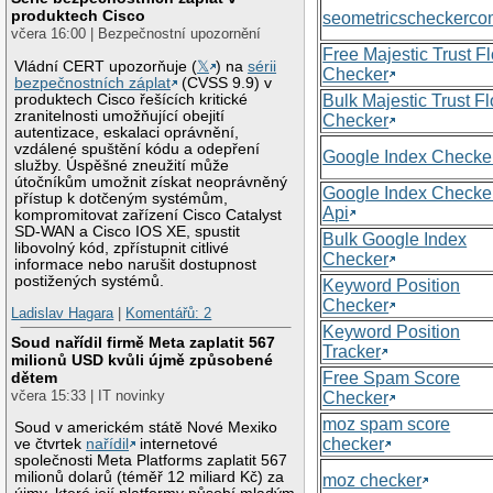
produktech Cisco
seometricscheckerc
včera 16:00 | Bezpečnostní upozornění
Free Majestic Trust F
Vládní CERT upozorňuje (
𝕏
) na
sérii
Checker
bezpečnostních záplat
(CVSS 9.9) v
produktech Cisco řešících kritické
Bulk Majestic Trust F
zranitelnosti umožňující obejití
Checker
autentizace, eskalaci oprávnění,
vzdálené spuštění kódu a odepření
Google Index Checke
služby. Úspěšné zneužití může
útočníkům umožnit získat neoprávněný
Google Index Checke
přístup k dotčeným systémům,
Api
kompromitovat zařízení Cisco Catalyst
SD-WAN a Cisco IOS XE, spustit
Bulk Google Index
libovolný kód, zpřístupnit citlivé
Checker
informace nebo narušit dostupnost
postižených systémů.
Keyword Position
Checker
Ladislav Hagara
|
Komentářů: 2
Keyword Position
Soud nařídil firmě Meta zaplatit 567
Tracker
milionů USD kvůli újmě způsobené
Free Spam Score
dětem
včera 15:33 | IT novinky
Checker
moz spam score
Soud v americkém státě Nové Mexiko
checker
ve čtvrtek
nařídil
internetové
společnosti Meta Platforms zaplatit 567
milionů dolarů (téměř 12 miliard Kč) za
moz checker