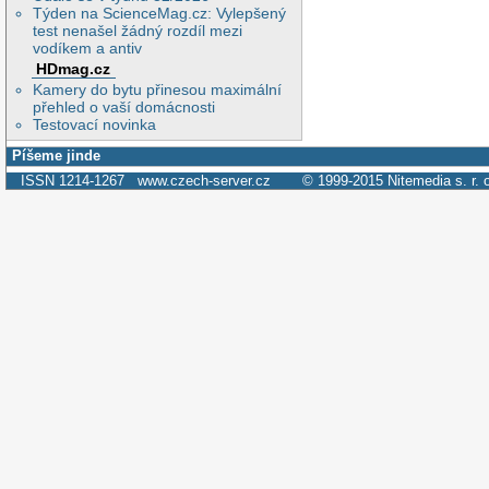
Týden na ScienceMag.cz: Vylepšený
test nenašel žádný rozdíl mezi
vodíkem a antiv
HDmag.cz
Kamery do bytu přinesou maximální
přehled o vaší domácnosti
Testovací novinka
Píšeme jinde
ISSN 1214-1267
www.czech-server.cz
© 1999-2015
Nitemedia s. r. 