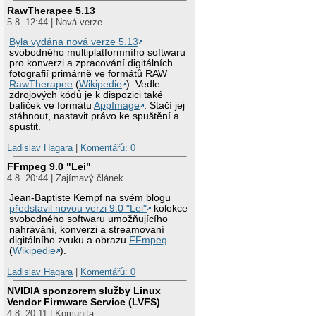
RawTherapee 5.13
5.8. 12:44 | Nová verze
Byla vydána nová verze 5.13
svobodného multiplatformního softwaru
pro konverzi a zpracování digitálních
fotografií primárně ve formátů RAW
RawTherapee
(
Wikipedie
). Vedle
zdrojových kódů je k dispozici také
balíček ve formátu
AppImage
. Stačí jej
stáhnout, nastavit právo ke spuštění a
spustit.
Ladislav Hagara
|
Komentářů: 0
FFmpeg 9.0 "Lei"
4.8. 20:44 | Zajímavý článek
Jean-Baptiste Kempf na svém blogu
představil novou verzi 9.0 "Lei"
kolekce
svobodného softwaru umožňujícího
nahrávání, konverzi a streamovaní
digitálního zvuku a obrazu
FFmpeg
(
Wikipedie
).
Ladislav Hagara
|
Komentářů: 0
NVIDIA sponzorem služby Linux
Vendor Firmware Service (LVFS)
4.8. 20:11 | Komunita