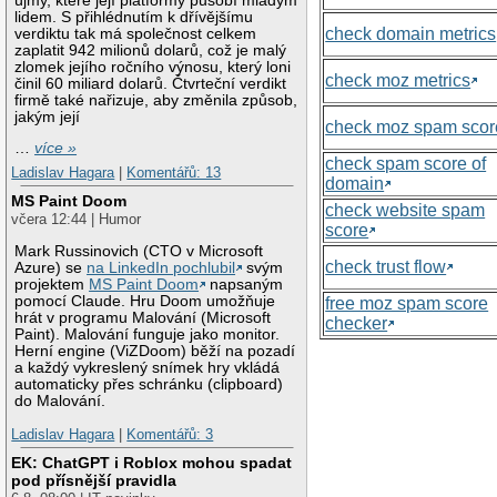
újmy, které její platformy působí mladým
lidem. S přihlédnutím k dřívějšímu
check domain metrics
verdiktu tak má společnost celkem
zaplatit 942 milionů dolarů, což je malý
zlomek jejího ročního výnosu, který loni
check moz metrics
činil 60 miliard dolarů. Čtvrteční verdikt
firmě také nařizuje, aby změnila způsob,
jakým její
check moz spam scor
…
více »
check spam score of
Ladislav Hagara
|
Komentářů: 13
domain
MS Paint Doom
check website spam
včera 12:44 | Humor
score
Mark Russinovich (CTO v Microsoft
check trust flow
Azure) se
na LinkedIn pochlubil
svým
projektem
MS Paint Doom
napsaným
pomocí Claude. Hru Doom umožňuje
free moz spam score
hrát v programu Malování (Microsoft
checker
Paint). Malování funguje jako monitor.
Herní engine (ViZDoom) běží na pozadí
a každý vykreslený snímek hry vkládá
automaticky přes schránku (clipboard)
do Malování.
Ladislav Hagara
|
Komentářů: 3
EK: ChatGPT i Roblox mohou spadat
pod přísnější pravidla