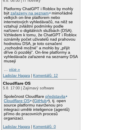
6.8. 08:00 | IT novinky
Platformy ChatGPT i Roblox by mohly
být
zařazeny na seznam
mimořádně
velkých on-line platforem nebo
internetových vyhledávačů, na něž se
vztahují zvláštní podmínky podle
nařízení o digitálních službách (DSA).
Vzhledem k tomu, že ChatGPT i Roblox
oznámily počet uživatelů nad prahovou
hodnotou DSA, je toto označení
„rozhodně možné“ a mohlo by „přijít
dříve či později“. On-line platformy a
vyhledávače zařazené na seznamy DSA
musejí
…
více »
Ladislav Hagara
|
Komentářů: 12
Cloudflare OS
5.8. 17:00 | Zajímavý software
Společnost Cloudflare
představila
Cloudflare OS
(
GitHub
), tj. open
source platformu navrženou pro
integraci umělé inteligence (agentů)
přímo do pracovních procesů
organizací.
Ladislav Hagara
|
Komentářů: 0