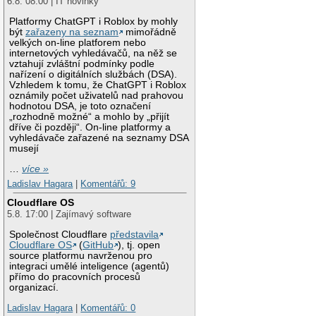
6.8. 08:00 | IT novinky
Platformy ChatGPT i Roblox by mohly
být
zařazeny na seznam
mimořádně
velkých on-line platforem nebo
internetových vyhledávačů, na něž se
vztahují zvláštní podmínky podle
nařízení o digitálních službách (DSA).
Vzhledem k tomu, že ChatGPT i Roblox
oznámily počet uživatelů nad prahovou
hodnotou DSA, je toto označení
„rozhodně možné“ a mohlo by „přijít
dříve či později“. On-line platformy a
vyhledávače zařazené na seznamy DSA
musejí
…
více »
Ladislav Hagara
|
Komentářů: 9
Cloudflare OS
5.8. 17:00 | Zajímavý software
Společnost Cloudflare
představila
Cloudflare OS
(
GitHub
), tj. open
source platformu navrženou pro
integraci umělé inteligence (agentů)
přímo do pracovních procesů
organizací.
Ladislav Hagara
|
Komentářů: 0