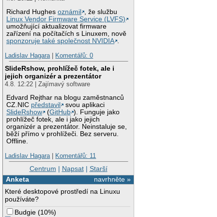
Richard Hughes
oznámil
, že službu
Linux Vendor Firmware Service (LVFS)
umožňující aktualizovat firmware
zařízení na počítačích s Linuxem, nově
sponzoruje také společnost NVIDIA
.
Ladislav Hagara
|
Komentářů: 0
SlideRshow, prohlížeč fotek, ale i
jejich organizér a prezentátor
4.8. 12:22 | Zajímavý software
Edvard Rejthar na blogu zaměstnanců
CZ.NIC
představil
svou aplikaci
SlideRshow
(
GitHub
). Funguje jako
prohlížeč fotek, ale i jako jejich
organizér a prezentátor. Neinstaluje se,
běží přímo v prohlížeči. Bez serveru.
Offline.
Ladislav Hagara
|
Komentářů: 11
Centrum
|
Napsat
|
Starší
Anketa
navrhněte »
Které desktopové prostředí na Linuxu
používáte?
Budgie
(
10%
)