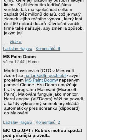
újmy, které její platformy působí mladým
lidem. S přihlédnutím k dřívějšímu
verdiktu tak má společnost celkem
zaplatit 942 milionů dolarů, což je malý
zlomek jejího ročního výnosu, který loni
činil 60 miliard dolarů. Čtvrteční verdikt
firmě také nařizuje, aby změnila způsob,
jakým její
…
více »
Ladislav Hagara
|
Komentářů: 8
MS Paint Doom
včera 12:44 | Humor
Mark Russinovich (CTO v Microsoft
Azure) se
na LinkedIn pochlubil
svým
projektem
MS Paint Doom
napsaným
pomocí Claude. Hru Doom umožňuje
hrát v programu Malování (Microsoft
Paint). Malování funguje jako monitor.
Herní engine (ViZDoom) běží na pozadí
a každý vykreslený snímek hry vkládá
automaticky přes schránku (clipboard)
do Malování.
Ladislav Hagara
|
Komentářů: 2
EK: ChatGPT i Roblox mohou spadat
pod přísnější pravidla