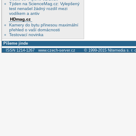
Týden na ScienceMag.cz: Vylepšený
test nenašel žádný rozdíl mezi
vodíkem a antiv
HDmag.cz
Kamery do bytu přinesou maximální
přehled o vaší domácnosti
Testovací novinka
Píšeme jinde
ISSN 1214-1267
www.czech-server.cz
© 1999-2015
Nitemedia s. r. 