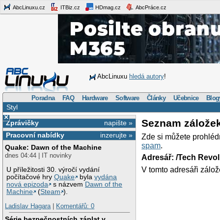
AbcLinuxu.cz
ITBiz.cz
HDmag.cz
AbcPráce.cz
AbcLinuxu
hledá autory
!
Poradna
FAQ
Hardware
Software
Články
Učebnice
Blog
Styl
×
Seznam zálože
Zprávičky
napište »
Pracovní nabídky
inzerujte »
Zde si můžete prohléd
spam
.
Quake: Dawn of the Machine
dnes 04:44 | IT novinky
Adresář: /Tech Revo
V tomto adresáři zálož
U příležitosti 30. výročí vydání
počítačové hry
Quake
byla
vydána
nová epizoda
s názvem
Dawn of the
Machine
(
Steam
).
Ladislav Hagara
|
Komentářů: 0
Série bezpečnostních záplat v