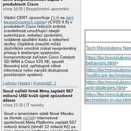
produktech Cisco
včera 16:00 | Bezpečnostní upozornění
Vládní CERT upozorňuje (
𝕏
) na
sérii
bezpečnostních záplat
(CVSS 9.9) v
produktech Cisco řešících kritické
zranitelnosti umožňující obejití
autentizace, eskalaci oprávnění,
vzdálené spuštění kódu a odepření
služby. Úspěšné zneužití může
Tech Revolutions Ne
útočníkům umožnit získat neoprávněný
přístup k dotčeným systémům,
kompromitovat zařízení Cisco Catalyst
https://techrevolutio
SD-WAN a Cisco IOS XE, spustit
behaviors.html
libovolný kód, zpřístupnit citlivé
https://techrevoluti
informace nebo narušit dostupnost
postižených systémů.
healthcare-technology
https://techrevolutio
Ladislav Hagara
|
Komentářů: 2
and-strategies.html
Soud nařídil firmě Meta zaplatit 567
https://techrevolutio
milionů USD kvůli újmě způsobené
technology-in-our.htm
dětem
včera 15:33 | IT novinky
Soud v americkém státě Nové Mexiko
ve čtvrtek
nařídil
internetové
společnosti Meta Platforms zaplatit 567
milionů dolarů (téměř 12 miliard Kč) za