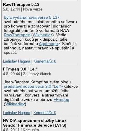
RawTherapee 5.13
5.8. 12:44 | Nová verze
Byla vydána nová verze 5.13
svobodného multiplatformního softwaru
pro konverzi a zpracování digitálních
fotografií primárně ve formátů RAW
RawTherapee
(
Wikipedie
). Vedle
zdrojových kódů je k dispozici také
balíček ve formátu
AppImage
. Stačí jej
stáhnout, nastavit právo ke spuštění a
spustit.
Ladislav Hagara
|
Komentářů: 0
FFmpeg 9.0 "Lei"
4.8. 20:44 | Zajímavý článek
Jean-Baptiste Kempf na svém blogu
představil novou verzi 9.0 "Lei"
kolekce
svobodného softwaru umožňujícího
nahrávání, konverzi a streamovaní
digitálního zvuku a obrazu
FFmpeg
(
Wikipedie
).
Ladislav Hagara
|
Komentářů: 0
NVIDIA sponzorem služby Linux
Vendor Firmware Service (LVFS)
4.8. 20:11 | Komunita