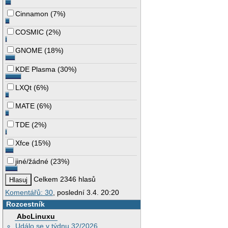
Cinnamon
(
7%
)
COSMIC
(
2%
)
GNOME
(
18%
)
KDE Plasma
(
30%
)
LXQt
(
6%
)
MATE
(
6%
)
TDE
(
2%
)
Xfce
(
15%
)
jiné/žádné
(
23%
)
Celkem 2346 hlasů
Komentářů: 30
, poslední 3.4. 20:20
Rozcestník
AbcLinuxu
Událo se v týdnu 32/2026