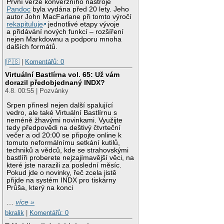
První verze konverzního nástroje
Pandoc
byla vydána před 20 lety. Jeho
autor John MacFarlane při tomto výročí
rekapituluje
jednotlivé etapy vývoje
a přidávání nových funkcí – rozšíření
nejen Markdownu a podporu mnoha
dalších formátů.
|🇵🇸
|
Komentářů: 0
Virtuální Bastlírna vol. 65: Už vám
dorazil předobjednaný INDX?
4.8. 00:55 | Pozvánky
Srpen přinesl nejen další spalující
vedro, ale také Virtuální Bastlírnu s
neméně žhavými novinkami. Využijte
tedy předpovědi na deštivý čtvrteční
večer a od 20:00 se připojte online k
tomuto neformálnímu setkání kutilů,
techniků a vědců, kde se strahovskými
bastlíři proberete nejzajímavější věci, na
které jste narazili za poslední měsíc.
Pokud jde o novinky, řeč zcela jistě
přijde na systém INDX pro tiskárny
Průša, který na konci
…
více »
bkralik
|
Komentářů: 0