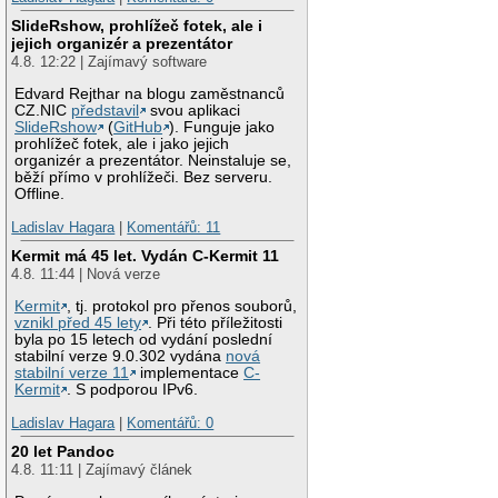
SlideRshow, prohlížeč fotek, ale i
jejich organizér a prezentátor
4.8. 12:22 | Zajímavý software
Edvard Rejthar na blogu zaměstnanců
CZ.NIC
představil
svou aplikaci
SlideRshow
(
GitHub
). Funguje jako
prohlížeč fotek, ale i jako jejich
organizér a prezentátor. Neinstaluje se,
běží přímo v prohlížeči. Bez serveru.
Offline.
Ladislav Hagara
|
Komentářů: 11
Kermit má 45 let. Vydán C-Kermit 11
4.8. 11:44 | Nová verze
Kermit
, tj. protokol pro přenos souborů,
vznikl před 45 lety
. Při této příležitosti
byla po 15 letech od vydání poslední
stabilní verze 9.0.302 vydána
nová
stabilní verze 11
implementace
C-
Kermit
. S podporou IPv6.
Ladislav Hagara
|
Komentářů: 0
20 let Pandoc
4.8. 11:11 | Zajímavý článek