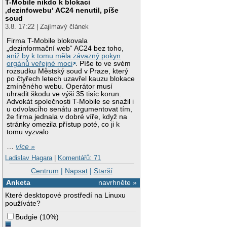
T-Mobile nikdo k blokaci
‚dezinfowebu‘ AC24 nenutil, píše
soud
3.8. 17:22 | Zajímavý článek
Firma T-Mobile blokovala
„dezinformační web“ AC24 bez toho,
aniž by k tomu měla závazný pokyn
orgánů veřejné moci
. Píše to ve svém
rozsudku Městský soud v Praze, který
po čtyřech letech uzavřel kauzu blokace
zmíněného webu. Operátor musí
uhradit škodu ve výši 35 tisíc korun.
Advokát společnosti T-Mobile se snažil i
u odvolacího senátu argumentovat tím,
že firma jednala v dobré víře, když na
stránky omezila přístup poté, co ji k
tomu vyzvalo
…
více »
Ladislav Hagara
|
Komentářů: 71
Centrum
|
Napsat
|
Starší
Anketa
navrhněte »
Které desktopové prostředí na Linuxu
používáte?
Budgie
(
10%
)