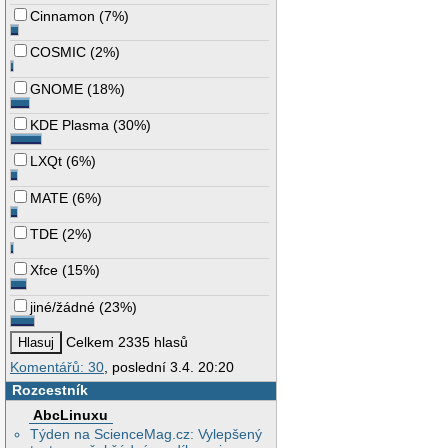
Cinnamon
(
7%
)
COSMIC
(
2%
)
GNOME
(
18%
)
KDE Plasma
(
30%
)
LXQt
(
6%
)
MATE
(
6%
)
TDE
(
2%
)
Xfce
(
15%
)
jiné/žádné
(
23%
)
Celkem 2335 hlasů
Komentářů: 30
, poslední 3.4. 20:20
Rozcestník
AbcLinuxu
Týden na ScienceMag.cz: Vylepšený