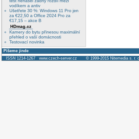
test nenašel žádný rozdíl mezi
vodíkem a antiv
Ušetřete 30 %: Windows 11 Pro jen
za €22,50 a Office 2024 Pro za
€17,15 – akce B
HDmag.cz
Kamery do bytu přinesou maximální
přehled o vaší domácnosti
Testovací novinka
Píšeme jinde
ISSN 1214-1267
www.czech-server.cz
© 1999-2015
Nitemedia s. r. 