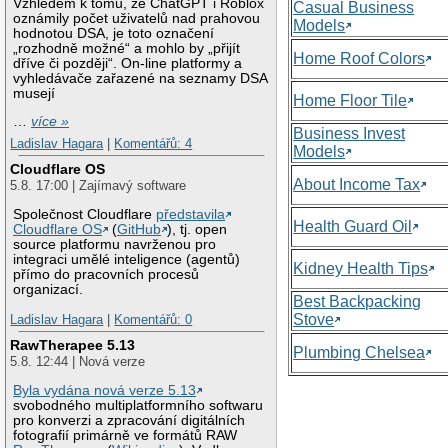
Vzhledem k tomu, že ChatGPT i Roblox
Casual Business
oznámily počet uživatelů nad prahovou
Models
hodnotou DSA, je toto označení
„rozhodně možné“ a mohlo by „přijít
Home Roof Colors
dříve či později“. On-line platformy a
vyhledávače zařazené na seznamy DSA
musejí
Home Floor Tile
…
více »
Business Invest
Ladislav Hagara
|
Komentářů: 4
Models
Cloudflare OS
About Income Tax
5.8. 17:00 | Zajímavý software
Společnost Cloudflare
představila
Health Guard Oil
Cloudflare OS
(
GitHub
), tj. open
source platformu navrženou pro
integraci umělé inteligence (agentů)
Kidney Health Tips
přímo do pracovních procesů
organizací.
Best Backpacking
Stove
Ladislav Hagara
|
Komentářů: 0
RawTherapee 5.13
Plumbing Chelsea
5.8. 12:44 | Nová verze
Byla vydána nová verze 5.13
svobodného multiplatformního softwaru
pro konverzi a zpracování digitálních
fotografií primárně ve formátů RAW