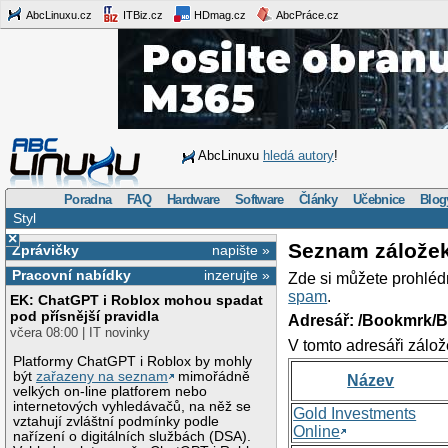
AbcLinuxu.cz
ITBiz.cz
HDmag.cz
AbcPráce.cz
AbcLinuxu
hledá autory
!
Poradna
FAQ
Hardware
Software
Články
Učebnice
Blog
Styl
×
Seznam zálože
Zprávičky
napište »
Pracovní nabídky
inzerujte »
Zde si můžete prohléd
spam
.
EK: ChatGPT i Roblox mohou spadat
pod přísnější pravidla
Adresář: /Bookmrk/
včera 08:00 | IT novinky
V tomto adresáři zálož
Platformy ChatGPT i Roblox by mohly
být
zařazeny na seznam
mimořádně
Název
velkých on-line platforem nebo
internetových vyhledávačů, na něž se
Gold Investments
vztahují zvláštní podmínky podle
Online
nařízení o digitálních službách (DSA).