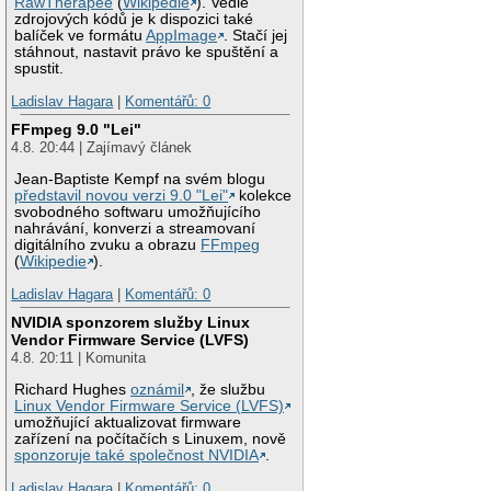
RawTherapee
(
Wikipedie
). Vedle
zdrojových kódů je k dispozici také
balíček ve formátu
AppImage
. Stačí jej
stáhnout, nastavit právo ke spuštění a
spustit.
Ladislav Hagara
|
Komentářů: 0
FFmpeg 9.0 "Lei"
4.8. 20:44 | Zajímavý článek
Jean-Baptiste Kempf na svém blogu
představil novou verzi 9.0 "Lei"
kolekce
svobodného softwaru umožňujícího
nahrávání, konverzi a streamovaní
digitálního zvuku a obrazu
FFmpeg
(
Wikipedie
).
Ladislav Hagara
|
Komentářů: 0
NVIDIA sponzorem služby Linux
Vendor Firmware Service (LVFS)
4.8. 20:11 | Komunita
Richard Hughes
oznámil
, že službu
Linux Vendor Firmware Service (LVFS)
umožňující aktualizovat firmware
zařízení na počítačích s Linuxem, nově
sponzoruje také společnost NVIDIA
.
Ladislav Hagara
|
Komentářů: 0