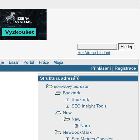
Rozšířené hledání
 je
Bazar
Portál
Práce
Mapa
Přihlášení
|
Registrace
Struktura adresářů
kořenový adresář
Bookmrk
Bookmrk
SEO Insight Tools
New
New
Nora
NewBookMark
Seo Metrics Checker