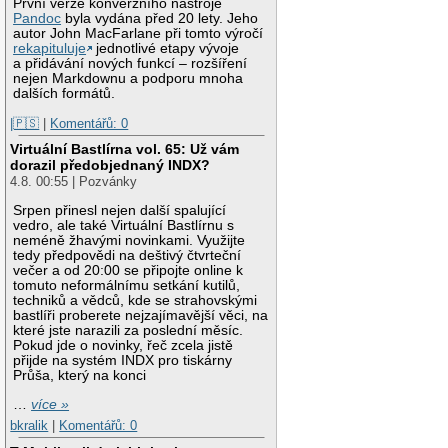
První verze konverzního nástroje
Pandoc
byla vydána před 20 lety. Jeho
autor John MacFarlane při tomto výročí
rekapituluje
jednotlivé etapy vývoje
a přidávání nových funkcí – rozšíření
nejen Markdownu a podporu mnoha
dalších formátů.
|🇵🇸
|
Komentářů: 0
Virtuální Bastlírna vol. 65: Už vám
dorazil předobjednaný INDX?
4.8. 00:55 | Pozvánky
Srpen přinesl nejen další spalující
vedro, ale také Virtuální Bastlírnu s
neméně žhavými novinkami. Využijte
tedy předpovědi na deštivý čtvrteční
večer a od 20:00 se připojte online k
tomuto neformálnímu setkání kutilů,
techniků a vědců, kde se strahovskými
bastlíři proberete nejzajímavější věci, na
které jste narazili za poslední měsíc.
Pokud jde o novinky, řeč zcela jistě
přijde na systém INDX pro tiskárny
Průša, který na konci
…
více »
bkralik
|
Komentářů: 0