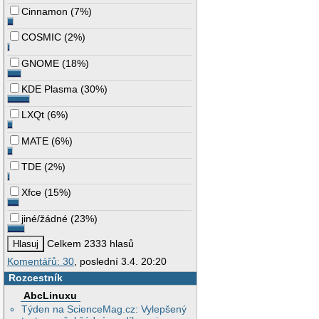
Cinnamon
(
7%
)
COSMIC
(
2%
)
GNOME
(
18%
)
KDE Plasma
(
30%
)
LXQt
(
6%
)
MATE
(
6%
)
TDE
(
2%
)
Xfce
(
15%
)
jiné/žádné
(
23%
)
Celkem 2333 hlasů
Komentářů: 30
, poslední 3.4. 20:20
Rozcestník
AbcLinuxu
Týden na ScienceMag.cz: Vylepšený