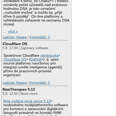
Vzhledem k tomu, že ChatGPT i Roblox
oznámily počet uživatelů nad prahovou
hodnotou DSA, je toto označení
„rozhodně možné“ a mohlo by „přijít
dříve či později“. On-line platformy a
vyhledávače zařazené na seznamy DSA
musejí
…
více »
Ladislav Hagara
|
Komentářů: 3
Cloudflare OS
5.8. 17:00 | Zajímavý software
Společnost Cloudflare
představila
Cloudflare OS
(
GitHub
), tj. open
source platformu navrženou pro
integraci umělé inteligence (agentů)
přímo do pracovních procesů
organizací.
Ladislav Hagara
|
Komentářů: 0
RawTherapee 5.13
5.8. 12:44 | Nová verze
Byla vydána nová verze 5.13
svobodného multiplatformního softwaru
pro konverzi a zpracování digitálních
fotografií primárně ve formátů RAW