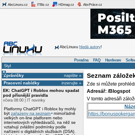
AbcLinuxu.cz
ITBiz.cz
HDmag.cz
AbcPráce.cz
AbcLinuxu
hledá autory
!
Poradna
FAQ
Hardware
Softw
Styl
×
Seznam zálože
Zprávičky
napište »
Pracovní nabídky
inzerujte »
Zde si můžete prohléd
EK: ChatGPT i Roblox mohou spadat
Adresář: /Blogspot
pod přísnější pravidla
V tomto adresáři zálož
včera 08:00 | IT novinky
Náz
Platformy ChatGPT i Roblox by mohly
být
zařazeny na seznam
mimořádně
https://bonuspokerga
velkých on-line platforem nebo
internetových vyhledávačů, na něž se
vztahují zvláštní podmínky podle
nařízení o digitálních službách (DSA).