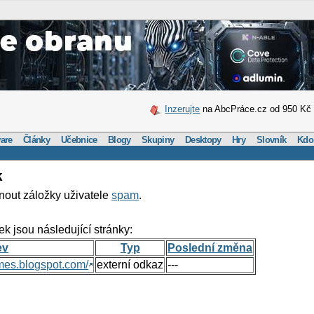
Inzerujte
na AbcPráce.cz od 950 Kč
are
Články
Učebnice
Blogy
Skupiny
Desktopy
Hry
Slovník
Kdo
k
nout záložky uživatele
spam
.
ek jsou následující stránky:
ev
Typ
Poslední změna
mes.blogspot.com/
externí odkaz
---