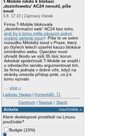
T-Mobile nikdo k blokaci
‚dezinfowebu‘ AC24 nenutil, píše
soud
3.8. 17:22 | Zajímavý článek
Firma T-Mobile blokovala
„dezinformační web“ AC24 bez toho,
aniž by k tomu měla závazný pokyn
orgánů veřejné moci
. Píše to ve svém
rozsudku Městský soud v Praze, který
po čtyřech letech uzavřel kauzu blokace
zmíněného webu. Operátor musí
uhradit škodu ve výši 35 tisíc korun.
Advokát společnosti T-Mobile se snažil i
u odvolacího senátu argumentovat tím,
že firma jednala v dobré víře, když na
stránky omezila přístup poté, co ji k
tomu vyzvalo
…
více »
Ladislav Hagara
|
Komentářů: 71
Centrum
|
Napsat
|
Starší
Anketa
navrhněte »
Které desktopové prostředí na Linuxu
používáte?
Budgie
(
10%
)