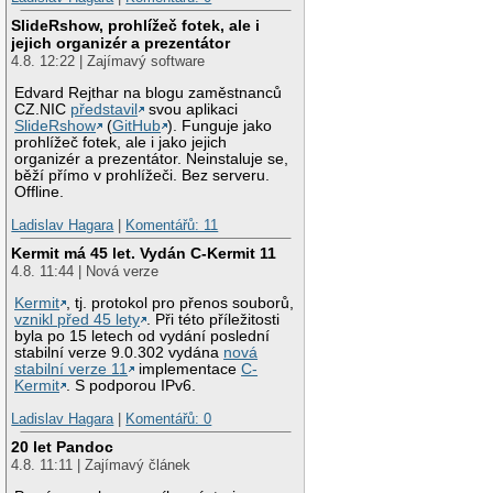
SlideRshow, prohlížeč fotek, ale i
jejich organizér a prezentátor
4.8. 12:22 | Zajímavý software
Edvard Rejthar na blogu zaměstnanců
CZ.NIC
představil
svou aplikaci
SlideRshow
(
GitHub
). Funguje jako
prohlížeč fotek, ale i jako jejich
organizér a prezentátor. Neinstaluje se,
běží přímo v prohlížeči. Bez serveru.
Offline.
Ladislav Hagara
|
Komentářů: 11
Kermit má 45 let. Vydán C-Kermit 11
4.8. 11:44 | Nová verze
Kermit
, tj. protokol pro přenos souborů,
vznikl před 45 lety
. Při této příležitosti
byla po 15 letech od vydání poslední
stabilní verze 9.0.302 vydána
nová
stabilní verze 11
implementace
C-
Kermit
. S podporou IPv6.
Ladislav Hagara
|
Komentářů: 0
20 let Pandoc
4.8. 11:11 | Zajímavý článek