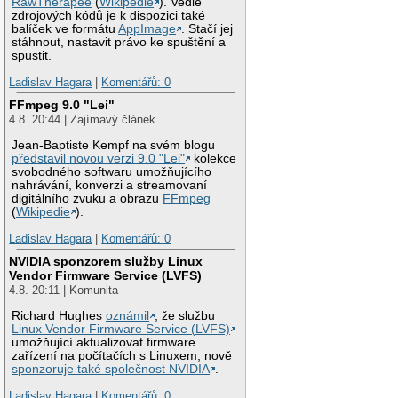
RawTherapee
(
Wikipedie
). Vedle
zdrojových kódů je k dispozici také
balíček ve formátu
AppImage
. Stačí jej
stáhnout, nastavit právo ke spuštění a
spustit.
Ladislav Hagara
|
Komentářů: 0
FFmpeg 9.0 "Lei"
4.8. 20:44 | Zajímavý článek
Jean-Baptiste Kempf na svém blogu
představil novou verzi 9.0 "Lei"
kolekce
svobodného softwaru umožňujícího
nahrávání, konverzi a streamovaní
digitálního zvuku a obrazu
FFmpeg
(
Wikipedie
).
Ladislav Hagara
|
Komentářů: 0
NVIDIA sponzorem služby Linux
Vendor Firmware Service (LVFS)
4.8. 20:11 | Komunita
Richard Hughes
oznámil
, že službu
Linux Vendor Firmware Service (LVFS)
umožňující aktualizovat firmware
zařízení na počítačích s Linuxem, nově
sponzoruje také společnost NVIDIA
.
Ladislav Hagara
|
Komentářů: 0