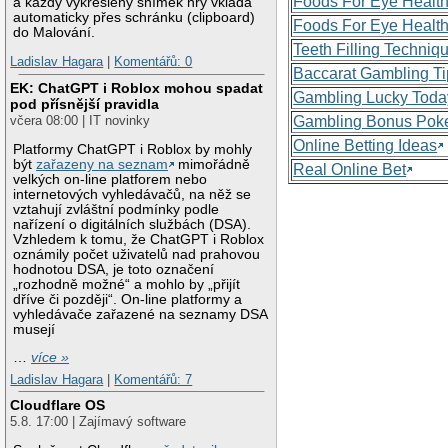
Foods For Eye Healt
a každý vykreslený snímek hry vkládá
automaticky přes schránku (clipboard)
Foods For Eye Healt
do Malování.
Teeth Filling Techniq
Ladislav Hagara
|
Komentářů: 0
Baccarat Gambling Ti
EK: ChatGPT i Roblox mohou spadat
Gambling Lucky Toda
pod přísnější pravidla
Gambling Bonus Pok
včera 08:00 | IT novinky
Online Betting Ideas
Platformy ChatGPT i Roblox by mohly
být
zařazeny na seznam
mimořádně
Real Online Bet
velkých on-line platforem nebo
internetových vyhledávačů, na něž se
vztahují zvláštní podmínky podle
nařízení o digitálních službách (DSA).
Vzhledem k tomu, že ChatGPT i Roblox
oznámily počet uživatelů nad prahovou
hodnotou DSA, je toto označení
„rozhodně možné“ a mohlo by „přijít
dříve či později“. On-line platformy a
vyhledávače zařazené na seznamy DSA
musejí
…
více »
Ladislav Hagara
|
Komentářů: 7
Cloudflare OS
5.8. 17:00 | Zajímavý software