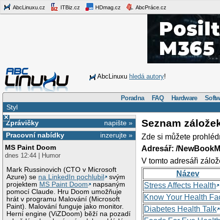
AbcLinuxu.cz
ITBiz.cz
HDmag.cz
AbcPráce.cz
AbcLinuxu
hledá autory
!
Poradna
FAQ
Hardware
Softw
Styl
×
Seznam zálože
Zprávičky
napište »
Pracovní nabídky
inzerujte »
Zde si můžete prohléd
MS Paint Doom
Adresář: /NewBookM
dnes 12:44 | Humor
V tomto adresáři zálož
Mark Russinovich (CTO v Microsoft
Název
Azure) se
na LinkedIn pochlubil
svým
projektem
MS Paint Doom
napsaným
Stress Affects Health
pomocí Claude. Hru Doom umožňuje
Know Your Health Fa
hrát v programu Malování (Microsoft
Paint). Malování funguje jako monitor.
Diabetes Health Talk
Herní engine (ViZDoom) běží na pozadí