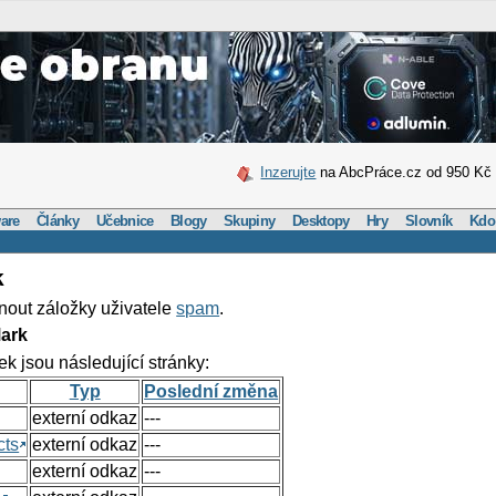
Inzerujte
na AbcPráce.cz od 950 Kč
are
Články
Učebnice
Blogy
Skupiny
Desktopy
Hry
Slovník
Kdo
k
nout záložky uživatele
spam
.
ark
ek jsou následující stránky:
Typ
Poslední změna
externí odkaz
---
cts
externí odkaz
---
externí odkaz
---