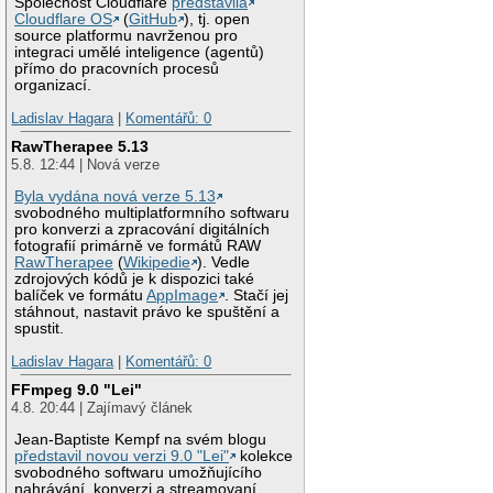
Společnost Cloudflare
představila
Cloudflare OS
(
GitHub
), tj. open
source platformu navrženou pro
integraci umělé inteligence (agentů)
přímo do pracovních procesů
organizací.
Ladislav Hagara
|
Komentářů: 0
RawTherapee 5.13
5.8. 12:44 | Nová verze
Byla vydána nová verze 5.13
svobodného multiplatformního softwaru
pro konverzi a zpracování digitálních
fotografií primárně ve formátů RAW
RawTherapee
(
Wikipedie
). Vedle
zdrojových kódů je k dispozici také
balíček ve formátu
AppImage
. Stačí jej
stáhnout, nastavit právo ke spuštění a
spustit.
Ladislav Hagara
|
Komentářů: 0
FFmpeg 9.0 "Lei"
4.8. 20:44 | Zajímavý článek
Jean-Baptiste Kempf na svém blogu
představil novou verzi 9.0 "Lei"
kolekce
svobodného softwaru umožňujícího
nahrávání, konverzi a streamovaní