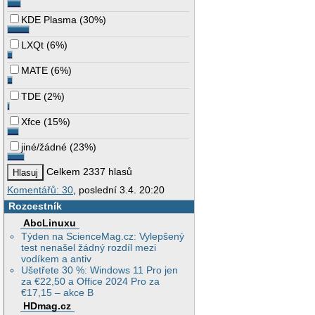
KDE Plasma
(
30%
)
LXQt
(
6%
)
MATE
(
6%
)
TDE
(
2%
)
Xfce
(
15%
)
jiné/žádné
(
23%
)
Celkem 2337 hlasů
Komentářů: 30
, poslední 3.4. 20:20
Rozcestník
AbcLinuxu
Týden na ScienceMag.cz: Vylepšený
test nenašel žádný rozdíl mezi
vodíkem a antiv
Ušetřete 30 %: Windows 11 Pro jen
za €22,50 a Office 2024 Pro za
€17,15 – akce B
HDmag.cz