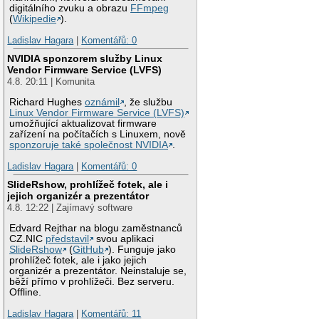
digitálního zvuku a obrazu
FFmpeg
(
Wikipedie
).
Ladislav Hagara
|
Komentářů: 0
NVIDIA sponzorem služby Linux
Vendor Firmware Service (LVFS)
4.8. 20:11 | Komunita
Richard Hughes
oznámil
, že službu
Linux Vendor Firmware Service (LVFS)
umožňující aktualizovat firmware
zařízení na počítačích s Linuxem, nově
sponzoruje také společnost NVIDIA
.
Ladislav Hagara
|
Komentářů: 0
SlideRshow, prohlížeč fotek, ale i
jejich organizér a prezentátor
4.8. 12:22 | Zajímavý software
Edvard Rejthar na blogu zaměstnanců
CZ.NIC
představil
svou aplikaci
SlideRshow
(
GitHub
). Funguje jako
prohlížeč fotek, ale i jako jejich
organizér a prezentátor. Neinstaluje se,
běží přímo v prohlížeči. Bez serveru.
Offline.
Ladislav Hagara
|
Komentářů: 11