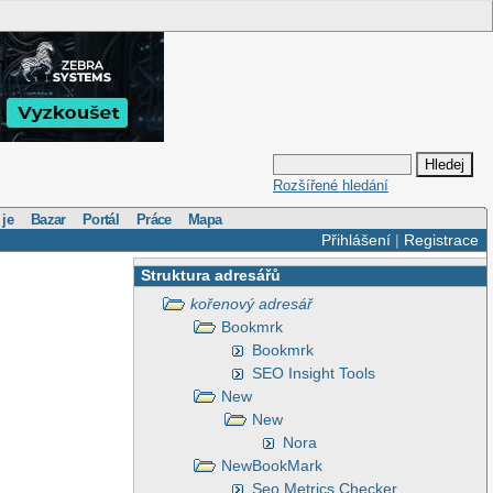
Rozšířené hledání
 je
Bazar
Portál
Práce
Mapa
Přihlášení
|
Registrace
Struktura adresářů
kořenový adresář
Bookmrk
Bookmrk
SEO Insight Tools
New
New
Nora
NewBookMark
Seo Metrics Checker