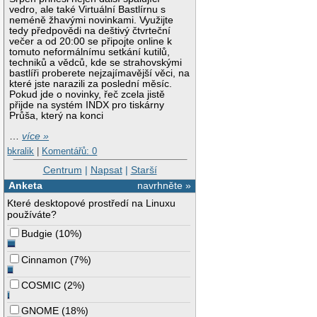
vedro, ale také Virtuální Bastlírnu s
neméně žhavými novinkami. Využijte
tedy předpovědi na deštivý čtvrteční
večer a od 20:00 se připojte online k
tomuto neformálnímu setkání kutilů,
techniků a vědců, kde se strahovskými
bastlíři proberete nejzajímavější věci, na
které jste narazili za poslední měsíc.
Pokud jde o novinky, řeč zcela jistě
přijde na systém INDX pro tiskárny
Průša, který na konci
…
více »
bkralik
|
Komentářů: 0
Centrum
|
Napsat
|
Starší
Anketa
navrhněte »
Které desktopové prostředí na Linuxu
používáte?
Budgie
(
10%
)
Cinnamon
(
7%
)
COSMIC
(
2%
)
GNOME
(
18%
)