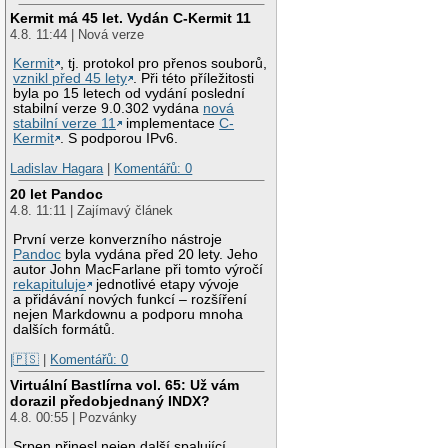
Kermit má 45 let. Vydán C-Kermit 11
4.8. 11:44 | Nová verze
Kermit
, tj. protokol pro přenos souborů,
vznikl před 45 lety
. Při této příležitosti
byla po 15 letech od vydání poslední
stabilní verze 9.0.302 vydána
nová
stabilní verze 11
implementace
C-
Kermit
. S podporou IPv6.
Ladislav Hagara
|
Komentářů: 0
20 let Pandoc
4.8. 11:11 | Zajímavý článek
První verze konverzního nástroje
Pandoc
byla vydána před 20 lety. Jeho
autor John MacFarlane při tomto výročí
rekapituluje
jednotlivé etapy vývoje
a přidávání nových funkcí – rozšíření
nejen Markdownu a podporu mnoha
dalších formátů.
|🇵🇸
|
Komentářů: 0
Virtuální Bastlírna vol. 65: Už vám
dorazil předobjednaný INDX?
4.8. 00:55 | Pozvánky
Srpen přinesl nejen další spalující