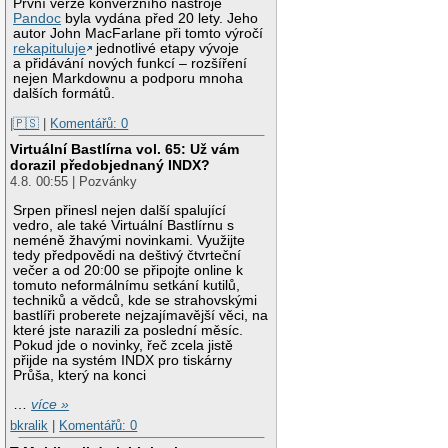
První verze konverzního nástroje
Pandoc
byla vydána před 20 lety. Jeho
autor John MacFarlane při tomto výročí
rekapituluje
jednotlivé etapy vývoje
a přidávání nových funkcí – rozšíření
nejen Markdownu a podporu mnoha
dalších formátů.
|🇵🇸
|
Komentářů: 0
Virtuální Bastlírna vol. 65: Už vám
dorazil předobjednaný INDX?
4.8. 00:55 | Pozvánky
Srpen přinesl nejen další spalující
vedro, ale také Virtuální Bastlírnu s
neméně žhavými novinkami. Využijte
tedy předpovědi na deštivý čtvrteční
večer a od 20:00 se připojte online k
tomuto neformálnímu setkání kutilů,
techniků a vědců, kde se strahovskými
bastlíři proberete nejzajímavější věci, na
které jste narazili za poslední měsíc.
Pokud jde o novinky, řeč zcela jistě
přijde na systém INDX pro tiskárny
Průša, který na konci
…
více »
bkralik
|
Komentářů: 0