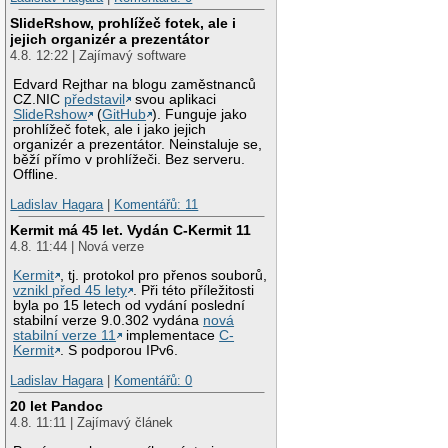
SlideRshow, prohlížeč fotek, ale i
jejich organizér a prezentátor
4.8. 12:22 | Zajímavý software
Edvard Rejthar na blogu zaměstnanců
CZ.NIC
představil
svou aplikaci
SlideRshow
(
GitHub
). Funguje jako
prohlížeč fotek, ale i jako jejich
organizér a prezentátor. Neinstaluje se,
běží přímo v prohlížeči. Bez serveru.
Offline.
Ladislav Hagara
|
Komentářů: 11
Kermit má 45 let. Vydán C-Kermit 11
4.8. 11:44 | Nová verze
Kermit
, tj. protokol pro přenos souborů,
vznikl před 45 lety
. Při této příležitosti
byla po 15 letech od vydání poslední
stabilní verze 9.0.302 vydána
nová
stabilní verze 11
implementace
C-
Kermit
. S podporou IPv6.
Ladislav Hagara
|
Komentářů: 0
20 let Pandoc
4.8. 11:11 | Zajímavý článek