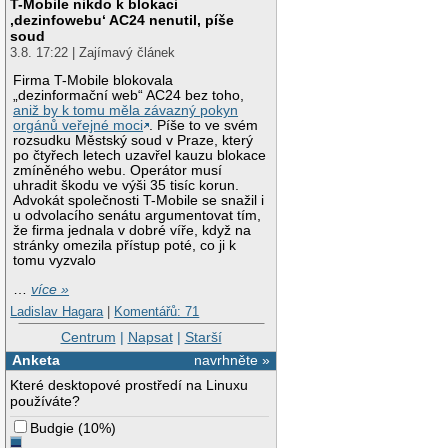
T-Mobile nikdo k blokaci
‚dezinfowebu‘ AC24 nenutil, píše
soud
3.8. 17:22 | Zajímavý článek
Firma T-Mobile blokovala
„dezinformační web“ AC24 bez toho,
aniž by k tomu měla závazný pokyn
orgánů veřejné moci
. Píše to ve svém
rozsudku Městský soud v Praze, který
po čtyřech letech uzavřel kauzu blokace
zmíněného webu. Operátor musí
uhradit škodu ve výši 35 tisíc korun.
Advokát společnosti T-Mobile se snažil i
u odvolacího senátu argumentovat tím,
že firma jednala v dobré víře, když na
stránky omezila přístup poté, co ji k
tomu vyzvalo
…
více »
Ladislav Hagara
|
Komentářů: 71
Centrum
|
Napsat
|
Starší
Anketa
navrhněte »
Které desktopové prostředí na Linuxu
používáte?
Budgie
(
10%
)