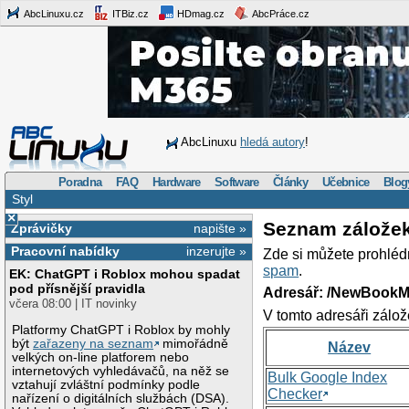
AbcLinuxu.cz
ITBiz.cz
HDmag.cz
AbcPráce.cz
AbcLinuxu
hledá autory
!
Poradna
FAQ
Hardware
Software
Články
Učebnice
Blog
Styl
×
Seznam zálože
Zprávičky
napište »
Pracovní nabídky
inzerujte »
Zde si můžete prohléd
spam
.
EK: ChatGPT i Roblox mohou spadat
pod přísnější pravidla
Adresář: /NewBookM
včera 08:00 | IT novinky
V tomto adresáři zálož
Platformy ChatGPT i Roblox by mohly
být
zařazeny na seznam
mimořádně
Název
velkých on-line platforem nebo
internetových vyhledávačů, na něž se
Bulk Google Index
vztahují zvláštní podmínky podle
Checker
nařízení o digitálních službách (DSA).