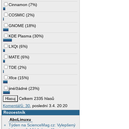
Cinnamon
(
7%
)
COSMIC
(
2%
)
GNOME
(
18%
)
KDE Plasma
(
30%
)
LXQt
(
6%
)
MATE
(
6%
)
TDE
(
2%
)
Xfce
(
15%
)
jiné/žádné
(
23%
)
Celkem 2335 hlasů
Komentářů: 30
, poslední 3.4. 20:20
Rozcestník
AbcLinuxu
Týden na ScienceMag.cz: Vylepšený