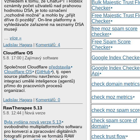
Vzhledem k tomu, že ChatGPT i Roblox
Bulk Majestic Trust F
oznámily počet uživatelů nad prahovou
Checker
hodnotou DSA, je toto označení
„rozhodně možné“ a mohlo by „přijít
Free Majestic Trust F
dříve či později“. On-line platformy a
Checker
vyhledávače zařazené na seznamy DSA
free moz spam score
musejí
checker
…
více »
Free Spam Score
Ladislav Hagara
|
Komentářů: 4
Checker
Cloudflare OS
Google Index Checke
5.8. 17:00 | Zajímavý software
Společnost Cloudflare
představila
Google Index Checke
Cloudflare OS
(
GitHub
), tj. open
Api
source platformu navrženou pro
integraci umělé inteligence (agentů)
check domain metrics
přímo do pracovních procesů
organizací.
check moz metrics
Ladislav Hagara
|
Komentářů: 0
RawTherapee 5.13
check moz spam scor
5.8. 12:44 | Nová verze
check spam score of
Byla vydána nová verze 5.13
domain
svobodného multiplatformního softwaru
pro konverzi a zpracování digitálních
check trust flow
fotografií primárně ve formátů RAW