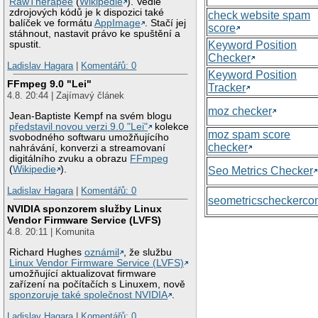
RawTherapee
(
Wikipedie
). Vedle
zdrojových kódů je k dispozici také
check website spam
balíček ve formátu
AppImage
. Stačí jej
score
stáhnout, nastavit právo ke spuštění a
Keyword Position
spustit.
Checker
Ladislav Hagara
|
Komentářů: 0
Keyword Position
FFmpeg 9.0 "Lei"
Tracker
4.8. 20:44 | Zajímavý článek
moz checker
Jean-Baptiste Kempf na svém blogu
představil novou verzi 9.0 "Lei"
kolekce
moz spam score
svobodného softwaru umožňujícího
checker
nahrávání, konverzi a streamovaní
digitálního zvuku a obrazu
FFmpeg
(
Wikipedie
).
Seo Metrics Checker
Ladislav Hagara
|
Komentářů: 0
seometricscheckerc
NVIDIA sponzorem služby Linux
Vendor Firmware Service (LVFS)
4.8. 20:11 | Komunita
Richard Hughes
oznámil
, že službu
Linux Vendor Firmware Service (LVFS)
umožňující aktualizovat firmware
zařízení na počítačích s Linuxem, nově
sponzoruje také společnost NVIDIA
.
Ladislav Hagara
|
Komentářů: 0