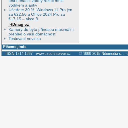
test nenašel žádný rozdíl mezi
vodíkem a antiv
Ušetřete 30 %: Windows 11 Pro jen
za €22,50 a Office 2024 Pro za
€17,15 – akce B
HDmag.cz
Kamery do bytu přinesou maximální
přehled o vaší domácnosti
Testovací novinka
Píšeme jinde
ISSN 1214-1267
www.czech-server.cz
© 1999-2015
Nitemedia s. r. 