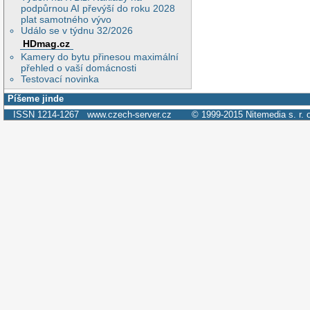
podpůrnou AI převýší do roku 2028
plat samotného vývo
Událo se v týdnu 32/2026
HDmag.cz
Kamery do bytu přinesou maximální
přehled o vaší domácnosti
Testovací novinka
Píšeme jinde
ISSN 1214-1267
www.czech-server.cz
© 1999-2015
Nitemedia s. r. 