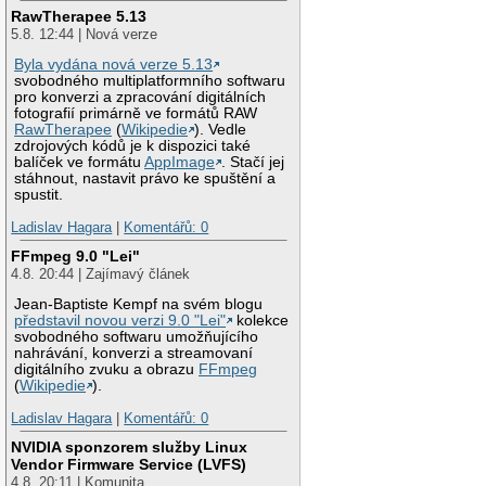
RawTherapee 5.13
5.8. 12:44 | Nová verze
Byla vydána nová verze 5.13
svobodného multiplatformního softwaru
pro konverzi a zpracování digitálních
fotografií primárně ve formátů RAW
RawTherapee
(
Wikipedie
). Vedle
zdrojových kódů je k dispozici také
balíček ve formátu
AppImage
. Stačí jej
stáhnout, nastavit právo ke spuštění a
spustit.
Ladislav Hagara
|
Komentářů: 0
FFmpeg 9.0 "Lei"
4.8. 20:44 | Zajímavý článek
Jean-Baptiste Kempf na svém blogu
představil novou verzi 9.0 "Lei"
kolekce
svobodného softwaru umožňujícího
nahrávání, konverzi a streamovaní
digitálního zvuku a obrazu
FFmpeg
(
Wikipedie
).
Ladislav Hagara
|
Komentářů: 0
NVIDIA sponzorem služby Linux
Vendor Firmware Service (LVFS)
4.8. 20:11 | Komunita