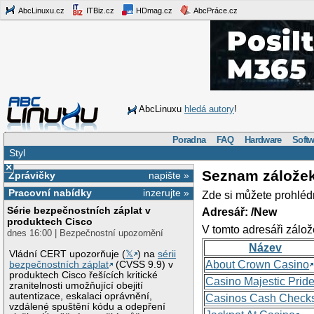
AbcLinuxu.cz
ITBiz.cz
HDmag.cz
AbcPráce.cz
AbcLinuxu
hledá autory
!
Poradna
FAQ
Hardware
Softw
Styl
×
Seznam zálože
Zprávičky
napište »
Pracovní nabídky
inzerujte »
Zde si můžete prohléd
Série bezpečnostních záplat v
Adresář: /New
produktech Cisco
V tomto adresáři zálož
dnes 16:00 | Bezpečnostní upozornění
Název
Vládní CERT upozorňuje (
𝕏
) na
sérii
About Crown Casino
bezpečnostních záplat
(CVSS 9.9) v
produktech Cisco řešících kritické
Casino Majestic Prid
zranitelnosti umožňující obejití
autentizace, eskalaci oprávnění,
Casinos Cash Check
vzdálené spuštění kódu a odepření