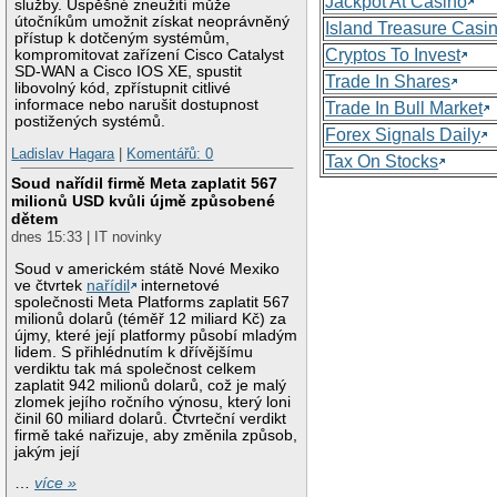
Jackpot At Casino
služby. Úspěšné zneužití může
útočníkům umožnit získat neoprávněný
Island Treasure Casi
přístup k dotčeným systémům,
Cryptos To Invest
kompromitovat zařízení Cisco Catalyst
SD-WAN a Cisco IOS XE, spustit
Trade In Shares
libovolný kód, zpřístupnit citlivé
informace nebo narušit dostupnost
Trade In Bull Market
postižených systémů.
Forex Signals Daily
Ladislav Hagara
|
Komentářů: 0
Tax On Stocks
Soud nařídil firmě Meta zaplatit 567
milionů USD kvůli újmě způsobené
dětem
dnes 15:33 | IT novinky
Soud v americkém státě Nové Mexiko
ve čtvrtek
nařídil
internetové
společnosti Meta Platforms zaplatit 567
milionů dolarů (téměř 12 miliard Kč) za
újmy, které její platformy působí mladým
lidem. S přihlédnutím k dřívějšímu
verdiktu tak má společnost celkem
zaplatit 942 milionů dolarů, což je malý
zlomek jejího ročního výnosu, který loni
činil 60 miliard dolarů. Čtvrteční verdikt
firmě také nařizuje, aby změnila způsob,
jakým její
…
více »