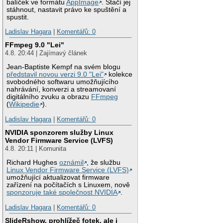
balíček ve formátu
AppImage
. Stačí jej
stáhnout, nastavit právo ke spuštění a
spustit.
Ladislav Hagara
|
Komentářů: 0
FFmpeg 9.0 "Lei"
4.8. 20:44 | Zajímavý článek
Jean-Baptiste Kempf na svém blogu
představil novou verzi 9.0 "Lei"
kolekce
svobodného softwaru umožňujícího
nahrávání, konverzi a streamovaní
digitálního zvuku a obrazu
FFmpeg
(
Wikipedie
).
Ladislav Hagara
|
Komentářů: 0
NVIDIA sponzorem služby Linux
Vendor Firmware Service (LVFS)
4.8. 20:11 | Komunita
Richard Hughes
oznámil
, že službu
Linux Vendor Firmware Service (LVFS)
umožňující aktualizovat firmware
zařízení na počítačích s Linuxem, nově
sponzoruje také společnost NVIDIA
.
Ladislav Hagara
|
Komentářů: 0
SlideRshow, prohlížeč fotek, ale i