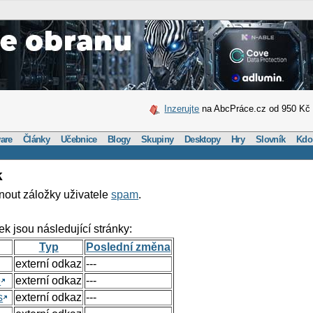
Inzerujte
na AbcPráce.cz od 950 Kč
are
Články
Učebnice
Blogy
Skupiny
Desktopy
Hry
Slovník
Kdo
k
nout záložky uživatele
spam
.
ek jsou následující stránky:
Typ
Poslední změna
externí odkaz
---
e
externí odkaz
---
s
externí odkaz
---