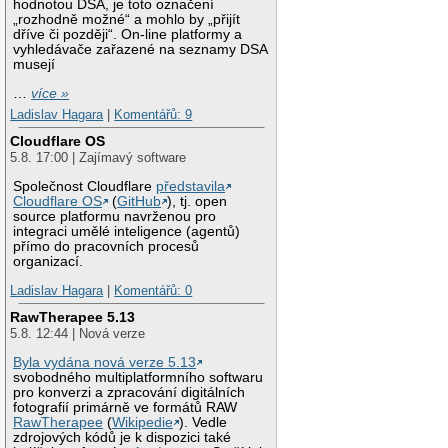
hodnotou DSA, je toto označení
„rozhodně možné“ a mohlo by „přijít
dříve či později“. On-line platformy a
vyhledávače zařazené na seznamy DSA
musejí
…
více »
Ladislav Hagara
|
Komentářů: 9
Cloudflare OS
5.8. 17:00 | Zajímavý software
Společnost Cloudflare
představila
Cloudflare OS
(
GitHub
), tj. open
source platformu navrženou pro
integraci umělé inteligence (agentů)
přímo do pracovních procesů
organizací.
Ladislav Hagara
|
Komentářů: 0
RawTherapee 5.13
5.8. 12:44 | Nová verze
Byla vydána nová verze 5.13
svobodného multiplatformního softwaru
pro konverzi a zpracování digitálních
fotografií primárně ve formátů RAW
RawTherapee
(
Wikipedie
). Vedle
zdrojových kódů je k dispozici také