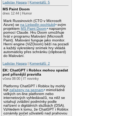
Ladislav Hagara
|
Komentářů: 5
MS Paint Doom
dnes 12:44 | Humor
Mark Russinovich (CTO v Microsoft
Azure) se
na LinkedIn pochlubil
svým
projektem
MS Paint Doom
napsaným
pomocí Claude. Hru Doom umožňuje
hrát v programu Malování (Microsoft
Paint). Malování funguje jako monitor.
Herní engine (ViZDoom) běží na pozadí
a každý vykreslený snímek hry vkládá
automaticky přes schránku (clipboard)
do Malování.
Ladislav Hagara
|
Komentářů: 2
EK: ChatGPT i Roblox mohou spadat
pod přísnější pravidla
včera 08:00 | IT novinky
Platformy ChatGPT i Roblox by mohly
být
zařazeny na seznam
mimořádně
velkých on-line platforem nebo
internetových vyhledávačů, na něž se
vztahují zvláštní podmínky podle
nařízení o digitálních službách (DSA).
Vzhledem k tomu, že ChatGPT i Roblox
oznámily počet uživatelů nad prahovou