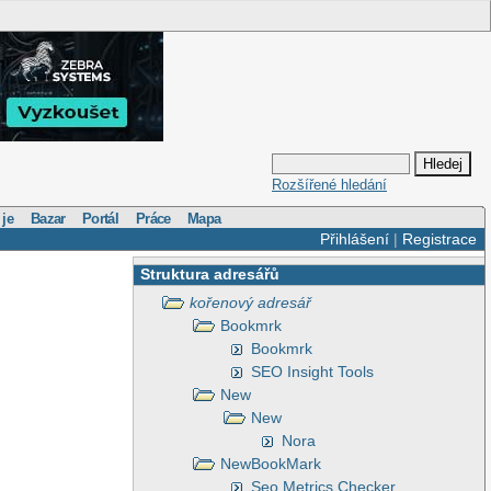
Rozšířené hledání
 je
Bazar
Portál
Práce
Mapa
Přihlášení
|
Registrace
Struktura adresářů
kořenový adresář
Bookmrk
Bookmrk
SEO Insight Tools
New
New
Nora
NewBookMark
Seo Metrics Checker