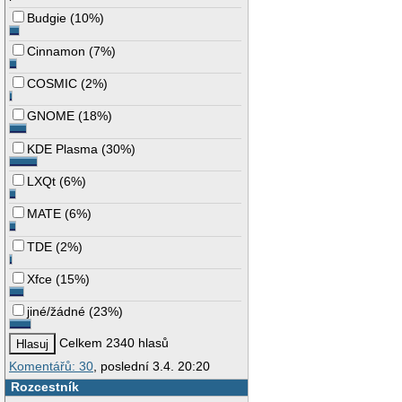
Budgie
(
10%
)
Cinnamon
(
7%
)
COSMIC
(
2%
)
GNOME
(
18%
)
KDE Plasma
(
30%
)
LXQt
(
6%
)
MATE
(
6%
)
TDE
(
2%
)
Xfce
(
15%
)
jiné/žádné
(
23%
)
Celkem 2340 hlasů
Komentářů: 30
, poslední 3.4. 20:20
Rozcestník