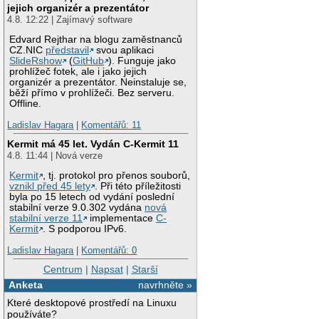
jejich organizér a prezentátor
4.8. 12:22 | Zajímavý software
Edvard Rejthar na blogu zaměstnanců
CZ.NIC
představil
svou aplikaci
SlideRshow
(
GitHub
). Funguje jako
prohlížeč fotek, ale i jako jejich
organizér a prezentátor. Neinstaluje se,
běží přímo v prohlížeči. Bez serveru.
Offline.
Ladislav Hagara
|
Komentářů: 11
Kermit má 45 let. Vydán C-Kermit 11
4.8. 11:44 | Nová verze
Kermit
, tj. protokol pro přenos souborů,
vznikl před 45 lety
. Při této příležitosti
byla po 15 letech od vydání poslední
stabilní verze 9.0.302 vydána
nová
stabilní verze 11
implementace
C-
Kermit
. S podporou IPv6.
Ladislav Hagara
|
Komentářů: 0
Centrum
|
Napsat
|
Starší
Anketa
navrhněte »
Které desktopové prostředí na Linuxu
používáte?