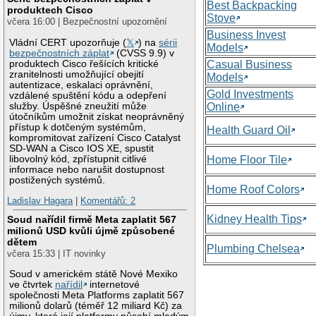
Best Backpacking
produktech Cisco
Stove
včera 16:00 | Bezpečnostní upozornění
Business Invest
Vládní CERT upozorňuje (
𝕏
) na
sérii
Models
bezpečnostních záplat
(CVSS 9.9) v
produktech Cisco řešících kritické
Casual Business
zranitelnosti umožňující obejití
Models
autentizace, eskalaci oprávnění,
Gold Investments
vzdálené spuštění kódu a odepření
služby. Úspěšné zneužití může
Online
útočníkům umožnit získat neoprávněný
přístup k dotčeným systémům,
Health Guard Oil
kompromitovat zařízení Cisco Catalyst
SD-WAN a Cisco IOS XE, spustit
libovolný kód, zpřístupnit citlivé
Home Floor Tile
informace nebo narušit dostupnost
postižených systémů.
Home Roof Colors
Ladislav Hagara
|
Komentářů: 2
Kidney Health Tips
Soud nařídil firmě Meta zaplatit 567
milionů USD kvůli újmě způsobené
dětem
Plumbing Chelsea
včera 15:33 | IT novinky
Soud v americkém státě Nové Mexiko
ve čtvrtek
nařídil
internetové
společnosti Meta Platforms zaplatit 567
milionů dolarů (téměř 12 miliard Kč) za