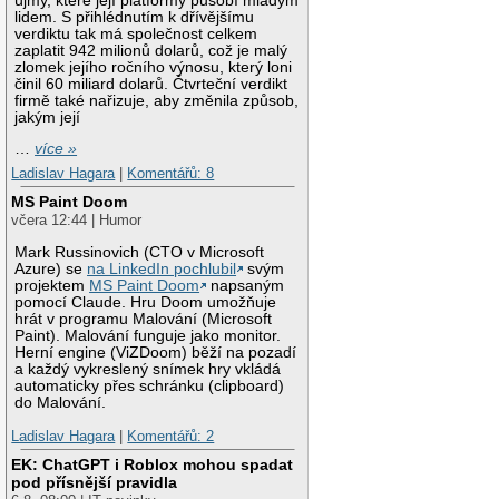
újmy, které její platformy působí mladým
lidem. S přihlédnutím k dřívějšímu
verdiktu tak má společnost celkem
zaplatit 942 milionů dolarů, což je malý
zlomek jejího ročního výnosu, který loni
činil 60 miliard dolarů. Čtvrteční verdikt
firmě také nařizuje, aby změnila způsob,
jakým její
…
více »
Ladislav Hagara
|
Komentářů: 8
MS Paint Doom
včera 12:44 | Humor
Mark Russinovich (CTO v Microsoft
Azure) se
na LinkedIn pochlubil
svým
projektem
MS Paint Doom
napsaným
pomocí Claude. Hru Doom umožňuje
hrát v programu Malování (Microsoft
Paint). Malování funguje jako monitor.
Herní engine (ViZDoom) běží na pozadí
a každý vykreslený snímek hry vkládá
automaticky přes schránku (clipboard)
do Malování.
Ladislav Hagara
|
Komentářů: 2
EK: ChatGPT i Roblox mohou spadat
pod přísnější pravidla