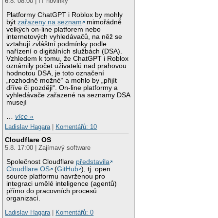
6.8. 08:00 | IT novinky
Platformy ChatGPT i Roblox by mohly
být
zařazeny na seznam
mimořádně
velkých on-line platforem nebo
internetových vyhledávačů, na něž se
vztahují zvláštní podmínky podle
nařízení o digitálních službách (DSA).
Vzhledem k tomu, že ChatGPT i Roblox
oznámily počet uživatelů nad prahovou
hodnotou DSA, je toto označení
„rozhodně možné“ a mohlo by „přijít
dříve či později“. On-line platformy a
vyhledávače zařazené na seznamy DSA
musejí
…
více »
Ladislav Hagara
|
Komentářů: 10
Cloudflare OS
5.8. 17:00 | Zajímavý software
Společnost Cloudflare
představila
Cloudflare OS
(
GitHub
), tj. open
source platformu navrženou pro
integraci umělé inteligence (agentů)
přímo do pracovních procesů
organizací.
Ladislav Hagara
|
Komentářů: 0