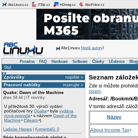
AbcLinuxu.cz
ITBiz.cz
HDmag.cz
AbcPráce.cz
AbcLinuxu
hledá autory
!
Poradna
FAQ
Hardware
Software
Články
Učebnice
Blog
Styl
×
Seznam zálože
Zprávičky
napište »
Pracovní nabídky
inzerujte »
Zde si můžete prohléd
spam
.
Quake: Dawn of the Machine
dnes 04:44 | IT novinky
Adresář: /Bookmrk/
V tomto adresáři zálož
U příležitosti 30. výročí vydání
počítačové hry
Quake
byla
vydána
nová epizoda
s názvem
Dawn of the
Název
Machine
(
Steam
).
Ladislav Hagara
|
Komentářů: 0
About Income Tax
Série bezpečnostních záplat v