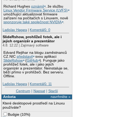
Richard Hughes
oznámil
, že službu
Linux Vendor Firmware Service (LVFS)
umožňující aktualizovat firmware
zařízení na počítačích s Linuxem, nově
sponzoruje také společnost NVIDIA
.
Ladislav Hagara
|
Komentářů: 0
SlideRshow, prohlížeč fotek, ale i
jejich organizér a prezentátor
4.8. 12:22 | Zajímavý software
Edvard Rejthar na blogu zaměstnanců
CZ.NIC
představil
svou aplikaci
SlideRshow
(
GitHub
). Funguje jako
prohlížeč fotek, ale i jako jejich
organizér a prezentátor. Neinstaluje se,
běží přímo v prohlížeči. Bez serveru.
Offline.
Ladislav Hagara
|
Komentářů: 11
Centrum
|
Napsat
|
Starší
Anketa
navrhněte »
Které desktopové prostředí na Linuxu
používáte?
Budgie
(
10%
)