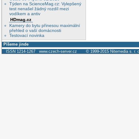
Týden na ScienceMag.cz: Vylepšený
test nenašel žádný rozdíl mezi
vodíkem a antiv
HDmag.cz
Kamery do bytu přinesou maximální
přehled o vaší domácnosti
Testovací novinka
Píšeme jinde
ISSN 1214-1267
www.czech-server.cz
© 1999-2015
Nitemedia s. r. 