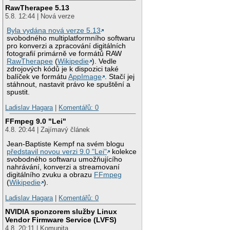
RawTherapee 5.13
5.8. 12:44 | Nová verze
Byla vydána nová verze 5.13
svobodného multiplatformního softwaru
pro konverzi a zpracování digitálních
fotografií primárně ve formátů RAW
RawTherapee
(
Wikipedie
). Vedle
zdrojových kódů je k dispozici také
balíček ve formátu
AppImage
. Stačí jej
stáhnout, nastavit právo ke spuštění a
spustit.
Ladislav Hagara
|
Komentářů: 0
FFmpeg 9.0 "Lei"
4.8. 20:44 | Zajímavý článek
Jean-Baptiste Kempf na svém blogu
představil novou verzi 9.0 "Lei"
kolekce
svobodného softwaru umožňujícího
nahrávání, konverzi a streamovaní
digitálního zvuku a obrazu
FFmpeg
(
Wikipedie
).
Ladislav Hagara
|
Komentářů: 0
NVIDIA sponzorem služby Linux
Vendor Firmware Service (LVFS)
4.8. 20:11 | Komunita