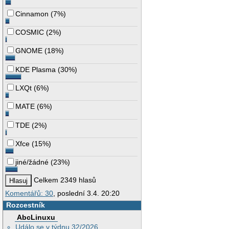
Cinnamon
(
7%
)
COSMIC
(
2%
)
GNOME
(
18%
)
KDE Plasma
(
30%
)
LXQt
(
6%
)
MATE
(
6%
)
TDE
(
2%
)
Xfce
(
15%
)
jiné/žádné
(
23%
)
Celkem 2349 hlasů
Komentářů: 30
, poslední 3.4. 20:20
Rozcestník
AbcLinuxu
Událo se v týdnu 32/2026