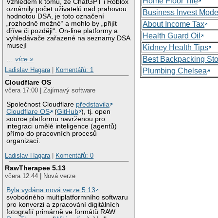
Home Floor Tile
Vzhledem k tomu, že ChatGPT i Roblox
oznámily počet uživatelů nad prahovou
Business Invest Mode
hodnotou DSA, je toto označení
„rozhodně možné“ a mohlo by „přijít
About Income Tax
dříve či později“. On-line platformy a
Health Guard Oil
vyhledávače zařazené na seznamy DSA
musejí
Kidney Health Tips
Best Backpacking St
…
více »
Ladislav Hagara
|
Komentářů: 1
Plumbing Chelsea
Cloudflare OS
včera 17:00 | Zajímavý software
Společnost Cloudflare
představila
Cloudflare OS
(
GitHub
), tj. open
source platformu navrženou pro
integraci umělé inteligence (agentů)
přímo do pracovních procesů
organizací.
Ladislav Hagara
|
Komentářů: 0
RawTherapee 5.13
včera 12:44 | Nová verze
Byla vydána nová verze 5.13
svobodného multiplatformního softwaru
pro konverzi a zpracování digitálních
fotografií primárně ve formátů RAW