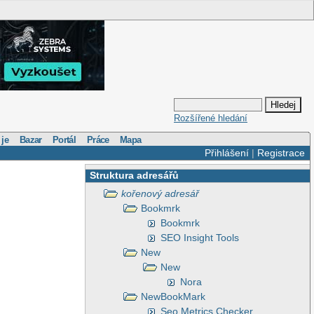
Rozšířené hledání
 je
Bazar
Portál
Práce
Mapa
Přihlášení
|
Registrace
Struktura adresářů
kořenový adresář
Bookmrk
Bookmrk
SEO Insight Tools
New
New
Nora
NewBookMark
Seo Metrics Checker