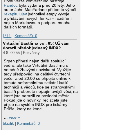
První verze konverzního nástroje
Pandoc
byla vydána před 20 lety. Jeho
autor John MacFarlane při tomto výročí
rekapituluje
jednotlivé etapy vývoje
a přidávání nových funkcí – rozšíření
nejen Markdownu a podporu mnoha
dalších formátů.
|🇵🇸
|
Komentářů: 0
Virtuální Bastlírna vol. 65: Už vám
dorazil předobjednaný INDX?
4.8. 00:55 | Pozvánky
Srpen přinesl nejen další spalující
vedro, ale také Virtuální Bastlírnu s
neméně žhavými novinkami. Využijte
tedy předpovědi na deštivý čtvrteční
večer a od 20:00 se připojte online k
tomuto neformálnímu setkání kutilů,
techniků a vědců, kde se strahovskými
bastlíři proberete nejzajímavější věci, na
které jste narazili za poslední měsíc.
Pokud jde o novinky, řeč zcela jistě
přijde na systém INDX pro tiskárny
Průša, který na konci
…
více »
bkralik
|
Komentářů: 0