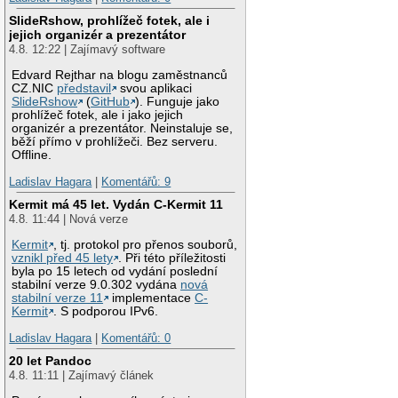
SlideRshow, prohlížeč fotek, ale i
jejich organizér a prezentátor
4.8. 12:22 | Zajímavý software
Edvard Rejthar na blogu zaměstnanců
CZ.NIC
představil
svou aplikaci
SlideRshow
(
GitHub
). Funguje jako
prohlížeč fotek, ale i jako jejich
organizér a prezentátor. Neinstaluje se,
běží přímo v prohlížeči. Bez serveru.
Offline.
Ladislav Hagara
|
Komentářů: 9
Kermit má 45 let. Vydán C-Kermit 11
4.8. 11:44 | Nová verze
Kermit
, tj. protokol pro přenos souborů,
vznikl před 45 lety
. Při této příležitosti
byla po 15 letech od vydání poslední
stabilní verze 9.0.302 vydána
nová
stabilní verze 11
implementace
C-
Kermit
. S podporou IPv6.
Ladislav Hagara
|
Komentářů: 0
20 let Pandoc
4.8. 11:11 | Zajímavý článek