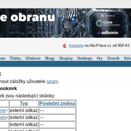
Inzerujte
na AbcPráce.cz od 950 Kč
are
Články
Učebnice
Blogy
Skupiny
Desktopy
Hry
Slovník
Kdo
k
nout záložky uživatele
spam
.
Bookmrk
ek jsou následující stránky:
Typ
Poslední změna
ine
externí odkaz
---
els
externí odkaz
---
externí odkaz
---