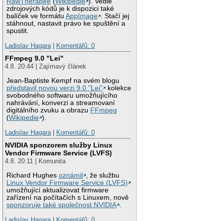
RawTherapee
(
Wikipedie
). Vedle
zdrojových kódů je k dispozici také
balíček ve formátu
AppImage
. Stačí jej
stáhnout, nastavit právo ke spuštění a
spustit.
Ladislav Hagara
|
Komentářů: 0
FFmpeg 9.0 "Lei"
4.8. 20:44 | Zajímavý článek
Jean-Baptiste Kempf na svém blogu
představil novou verzi 9.0 "Lei"
kolekce
svobodného softwaru umožňujícího
nahrávání, konverzi a streamovaní
digitálního zvuku a obrazu
FFmpeg
(
Wikipedie
).
Ladislav Hagara
|
Komentářů: 0
NVIDIA sponzorem služby Linux
Vendor Firmware Service (LVFS)
4.8. 20:11 | Komunita
Richard Hughes
oznámil
, že službu
Linux Vendor Firmware Service (LVFS)
umožňující aktualizovat firmware
zařízení na počítačích s Linuxem, nově
sponzoruje také společnost NVIDIA
.
Ladislav Hagara
|
Komentářů: 0