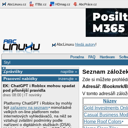
AbcLinuxu.cz
ITBiz.cz
HDmag.cz
AbcPráce.cz
AbcLinuxu
hledá autory
!
Poradna
FAQ
Hardware
Softw
Styl
×
Seznam zálože
Zprávičky
napište »
Pracovní nabídky
inzerujte »
Zde si můžete prohléd
EK: ChatGPT i Roblox mohou spadat
Adresář: /Bookmrk/
pod přísnější pravidla
V tomto adresáři zálož
dnes 08:00 | IT novinky
Název
Platformy ChatGPT i Roblox by mohly
být
zařazeny na seznam
mimořádně
Gold Investments Onl
velkých on-line platforem nebo
Casual Business Mod
internetových vyhledávačů, na něž se
vztahují zvláštní podmínky podle
Home Roof Colors
nařízení o digitálních službách (DSA).