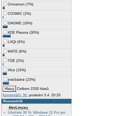
Cinnamon
(
7%
)
COSMIC
(
2%
)
GNOME
(
18%
)
KDE Plasma
(
30%
)
LXQt
(
6%
)
MATE
(
6%
)
TDE
(
2%
)
Xfce
(
15%
)
jiné/žádné
(
23%
)
Celkem 2330 hlasů
Komentářů: 30
, poslední 3.4. 20:20
Rozcestník
AbcLinuxu
Ušetřete 30 %: Windows 11 Pro jen