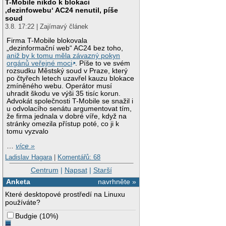
T-Mobile nikdo k blokaci
‚dezinfowebu‘ AC24 nenutil, píše
soud
3.8. 17:22 | Zajímavý článek
Firma T-Mobile blokovala
„dezinformační web“ AC24 bez toho,
aniž by k tomu měla závazný pokyn
orgánů veřejné moci
. Píše to ve svém
rozsudku Městský soud v Praze, který
po čtyřech letech uzavřel kauzu blokace
zmíněného webu. Operátor musí
uhradit škodu ve výši 35 tisíc korun.
Advokát společnosti T-Mobile se snažil i
u odvolacího senátu argumentovat tím,
že firma jednala v dobré víře, když na
stránky omezila přístup poté, co ji k
tomu vyzvalo
…
více »
Ladislav Hagara
|
Komentářů: 68
Centrum
|
Napsat
|
Starší
Anketa
navrhněte »
Které desktopové prostředí na Linuxu
používáte?
Budgie
(
10%
)