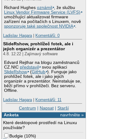
Richard Hughes
oznámil
, že službu
Linux Vendor Firmware Service (LVFS)
umožňující aktualizovat firmware
zařízení na počítačích s Linuxem, nově
sponzoruje také společnost NVIDIA
.
Ladislav Hagara
|
Komentářů: 0
SlideRshow, prohlížeč fotek, ale i
jejich organizér a prezentátor
4.8. 12:22 | Zajímavý software
Edvard Rejthar na blogu zaměstnanců
CZ.NIC
představil
svou aplikaci
SlideRshow
(
GitHub
). Funguje jako
prohlížeč fotek, ale i jako jejich
organizér a prezentátor. Neinstaluje se,
běží přímo v prohlížeči. Bez serveru.
Offline.
Ladislav Hagara
|
Komentářů: 11
Centrum
|
Napsat
|
Starší
Anketa
navrhněte »
Které desktopové prostředí na Linuxu
používáte?
Budgie
(
10%
)