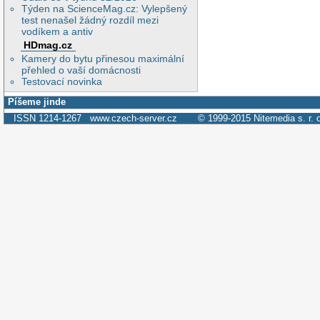
Týden na ScienceMag.cz: Vylepšený
test nenašel žádný rozdíl mezi
vodíkem a antiv
HDmag.cz
Kamery do bytu přinesou maximální
přehled o vaší domácnosti
Testovací novinka
Píšeme jinde
ISSN 1214-1267
www.czech-server.cz
© 1999-2015
Nitemedia s. r. 