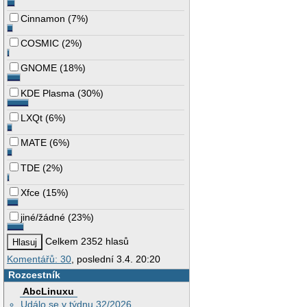
Cinnamon
(
7%
)
COSMIC
(
2%
)
GNOME
(
18%
)
KDE Plasma
(
30%
)
LXQt
(
6%
)
MATE
(
6%
)
TDE
(
2%
)
Xfce
(
15%
)
jiné/žádné
(
23%
)
Celkem 2352 hlasů
Komentářů: 30
, poslední 3.4. 20:20
Rozcestník
AbcLinuxu
Událo se v týdnu 32/2026