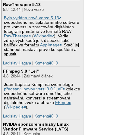
RawTherapee 5.13
5.8. 12:44 | Nová verze
Byla vydána nová verze 5.13
svobodného multiplatformního softwaru
pro konverzi a zpracování digitálních
fotografií primárně ve formátů RAW
RawTherapee
(
Wikipedie
). Vedle
zdrojových kódů je k dispozici také
balíček ve formátu
AppImage
. Stačí jej
stáhnout, nastavit právo ke spuštění a
spustit.
Ladislav Hagara
|
Komentářů: 0
FFmpeg 9.0 "Lei"
4.8. 20:44 | Zajímavý článek
Jean-Baptiste Kempf na svém blogu
představil novou verzi 9.0 "Lei"
kolekce
svobodného softwaru umožňujícího
nahrávání, konverzi a streamovaní
digitálního zvuku a obrazu
FFmpeg
(
Wikipedie
).
Ladislav Hagara
|
Komentářů: 0
NVIDIA sponzorem služby Linux
Vendor Firmware Service (LVFS)
4.8. 20:11 | Komunita