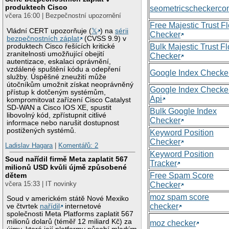
produktech Cisco
seometricscheckerc
včera 16:00 | Bezpečnostní upozornění
Free Majestic Trust F
Vládní CERT upozorňuje (
𝕏
) na
sérii
Checker
bezpečnostních záplat
(CVSS 9.9) v
produktech Cisco řešících kritické
Bulk Majestic Trust F
zranitelnosti umožňující obejití
Checker
autentizace, eskalaci oprávnění,
vzdálené spuštění kódu a odepření
Google Index Checke
služby. Úspěšné zneužití může
útočníkům umožnit získat neoprávněný
Google Index Checke
přístup k dotčeným systémům,
Api
kompromitovat zařízení Cisco Catalyst
SD-WAN a Cisco IOS XE, spustit
Bulk Google Index
libovolný kód, zpřístupnit citlivé
Checker
informace nebo narušit dostupnost
postižených systémů.
Keyword Position
Checker
Ladislav Hagara
|
Komentářů: 2
Keyword Position
Soud nařídil firmě Meta zaplatit 567
Tracker
milionů USD kvůli újmě způsobené
Free Spam Score
dětem
včera 15:33 | IT novinky
Checker
moz spam score
Soud v americkém státě Nové Mexiko
checker
ve čtvrtek
nařídil
internetové
společnosti Meta Platforms zaplatit 567
milionů dolarů (téměř 12 miliard Kč) za
moz checker