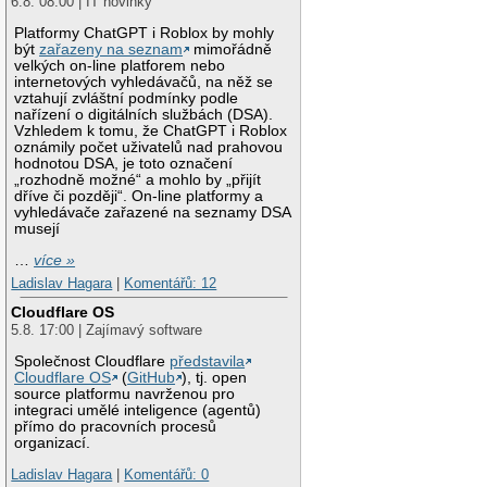
6.8. 08:00 | IT novinky
Platformy ChatGPT i Roblox by mohly
být
zařazeny na seznam
mimořádně
velkých on-line platforem nebo
internetových vyhledávačů, na něž se
vztahují zvláštní podmínky podle
nařízení o digitálních službách (DSA).
Vzhledem k tomu, že ChatGPT i Roblox
oznámily počet uživatelů nad prahovou
hodnotou DSA, je toto označení
„rozhodně možné“ a mohlo by „přijít
dříve či později“. On-line platformy a
vyhledávače zařazené na seznamy DSA
musejí
…
více »
Ladislav Hagara
|
Komentářů: 12
Cloudflare OS
5.8. 17:00 | Zajímavý software
Společnost Cloudflare
představila
Cloudflare OS
(
GitHub
), tj. open
source platformu navrženou pro
integraci umělé inteligence (agentů)
přímo do pracovních procesů
organizací.
Ladislav Hagara
|
Komentářů: 0