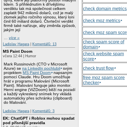
újmy, které její platformy působí mladým
lidem. S přihlédnutím k dřívějšímu
check domain metrics
verdiktu tak má společnost celkem
zaplatit 942 milionů dolarů, což je malý
zlomek jejího ročního výnosu, který loni
check moz metrics
činil 60 miliard dolarů. Čtvrteční verdikt
firmě také nařizuje, aby změnila způsob,
jakým její
check moz spam scor
…
více »
check spam score of
Ladislav Hagara
|
Komentářů: 13
domain
MS Paint Doom
check website spam
včera 12:44 | Humor
score
Mark Russinovich (CTO v Microsoft
check trust flow
Azure) se
na LinkedIn pochlubil
svým
projektem
MS Paint Doom
napsaným
pomocí Claude. Hru Doom umožňuje
free moz spam score
hrát v programu Malování (Microsoft
checker
Paint). Malování funguje jako monitor.
Herní engine (ViZDoom) běží na pozadí
a každý vykreslený snímek hry vkládá
automaticky přes schránku (clipboard)
do Malování.
Ladislav Hagara
|
Komentářů: 3
EK: ChatGPT i Roblox mohou spadat
pod přísnější pravidla