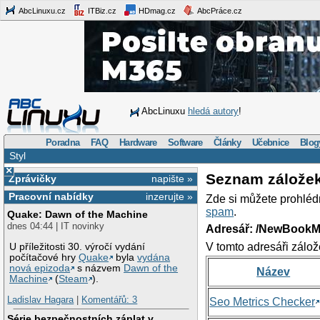
AbcLinuxu.cz
ITBiz.cz
HDmag.cz
AbcPráce.cz
AbcLinuxu
hledá autory
!
Poradna
FAQ
Hardware
Software
Články
Učebnice
Blog
Styl
×
Seznam zálože
Zprávičky
napište »
Pracovní nabídky
inzerujte »
Zde si můžete prohléd
spam
.
Quake: Dawn of the Machine
dnes 04:44 | IT novinky
Adresář: /NewBookM
V tomto adresáři zálož
U příležitosti 30. výročí vydání
počítačové hry
Quake
byla
vydána
nová epizoda
s názvem
Dawn of the
Název
Machine
(
Steam
).
Ladislav Hagara
|
Komentářů: 3
Seo Metrics Checker
Série bezpečnostních záplat v