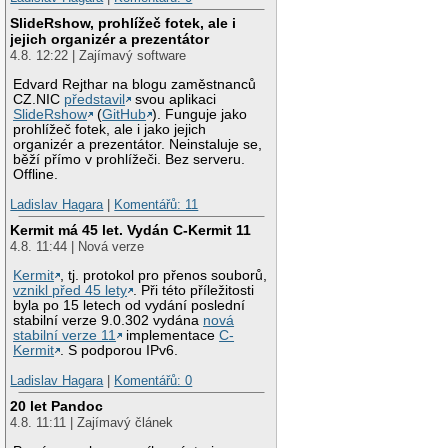
SlideRshow, prohlížeč fotek, ale i
jejich organizér a prezentátor
4.8. 12:22 | Zajímavý software
Edvard Rejthar na blogu zaměstnanců
CZ.NIC
představil
svou aplikaci
SlideRshow
(
GitHub
). Funguje jako
prohlížeč fotek, ale i jako jejich
organizér a prezentátor. Neinstaluje se,
běží přímo v prohlížeči. Bez serveru.
Offline.
Ladislav Hagara
|
Komentářů: 11
Kermit má 45 let. Vydán C-Kermit 11
4.8. 11:44 | Nová verze
Kermit
, tj. protokol pro přenos souborů,
vznikl před 45 lety
. Při této příležitosti
byla po 15 letech od vydání poslední
stabilní verze 9.0.302 vydána
nová
stabilní verze 11
implementace
C-
Kermit
. S podporou IPv6.
Ladislav Hagara
|
Komentářů: 0
20 let Pandoc
4.8. 11:11 | Zajímavý článek