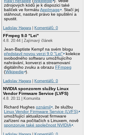
RawTherapee
(
Wikipedie
). Vedle
zdrojových kódů je k dispozici také
balíček ve formátu
AppImage
. Stačí jej
stáhnout, nastavit právo ke spuštění a
spustit.
Ladislav Hagara
|
Komentářů: 0
FFmpeg 9.0 "Lei"
4.8. 20:44 | Zajímavý článek
Jean-Baptiste Kempf na svém blogu
představil novou verzi 9.0 "Lei"
kolekce
svobodného softwaru umožňujícího
nahrávání, konverzi a streamovaní
digitálního zvuku a obrazu
FFmpeg
(
Wikipedie
).
Ladislav Hagara
|
Komentářů: 0
NVIDIA sponzorem služby Linux
Vendor Firmware Service (LVFS)
4.8. 20:11 | Komunita
Richard Hughes
oznámil
, že službu
Linux Vendor Firmware Service (LVFS)
umožňující aktualizovat firmware
zařízení na počítačích s Linuxem, nově
sponzoruje také společnost NVIDIA
.
Ladislav Hagara
|
Komentářů: 0