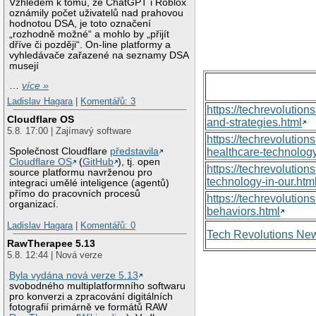
Vzhledem k tomu, že ChatGPT i Roblox
oznámily počet uživatelů nad prahovou
hodnotou DSA, je toto označení
„rozhodně možné“ a mohlo by „přijít
dříve či později“. On-line platformy a
vyhledávače zařazené na seznamy DSA
musejí
…
více »
Ladislav Hagara
|
Komentářů: 3
https://techrevolutio
Cloudflare OS
and-strategies.html
5.8. 17:00 | Zajímavý software
https://techrevoluti
Společnost Cloudflare
představila
healthcare-technology
Cloudflare OS
(
GitHub
), tj. open
https://techrevolutio
source platformu navrženou pro
technology-in-our.htm
integraci umělé inteligence (agentů)
přímo do pracovních procesů
https://techrevolutio
organizací.
behaviors.html
Ladislav Hagara
|
Komentářů: 0
Tech Revolutions Ne
RawTherapee 5.13
5.8. 12:44 | Nová verze
Byla vydána nová verze 5.13
svobodného multiplatformního softwaru
pro konverzi a zpracování digitálních
fotografií primárně ve formátů RAW