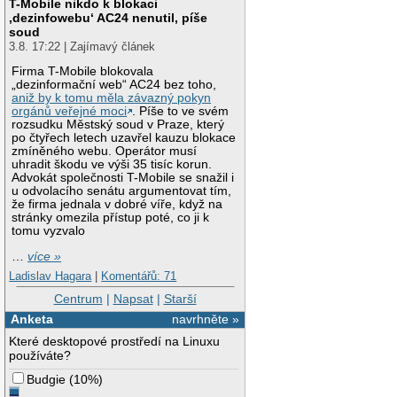
T-Mobile nikdo k blokaci
‚dezinfowebu‘ AC24 nenutil, píše
soud
3.8. 17:22 | Zajímavý článek
Firma T-Mobile blokovala
„dezinformační web“ AC24 bez toho,
aniž by k tomu měla závazný pokyn
orgánů veřejné moci
. Píše to ve svém
rozsudku Městský soud v Praze, který
po čtyřech letech uzavřel kauzu blokace
zmíněného webu. Operátor musí
uhradit škodu ve výši 35 tisíc korun.
Advokát společnosti T-Mobile se snažil i
u odvolacího senátu argumentovat tím,
že firma jednala v dobré víře, když na
stránky omezila přístup poté, co ji k
tomu vyzvalo
…
více »
Ladislav Hagara
|
Komentářů: 71
Centrum
|
Napsat
|
Starší
Anketa
navrhněte »
Které desktopové prostředí na Linuxu
používáte?
Budgie
(
10%
)