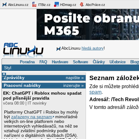
AbcLinuxu.cz
ITBiz.cz
HDmag.cz
AbcPráce.cz
AbcLinuxu
hledá autory
!
Poradna
FAQ
Hardware
Software
Články
Učebnice
Blog
Styl
×
Seznam zálože
Zprávičky
napište »
Pracovní nabídky
inzerujte »
Zde si můžete prohléd
spam
.
EK: ChatGPT i Roblox mohou spadat
pod přísnější pravidla
Adresář: /Tech Revo
včera 08:00 | IT novinky
V tomto adresáři zálož
Platformy ChatGPT i Roblox by mohly
být
zařazeny na seznam
mimořádně
velkých on-line platforem nebo
internetových vyhledávačů, na něž se
vztahují zvláštní podmínky podle
nařízení o digitálních službách (DSA).