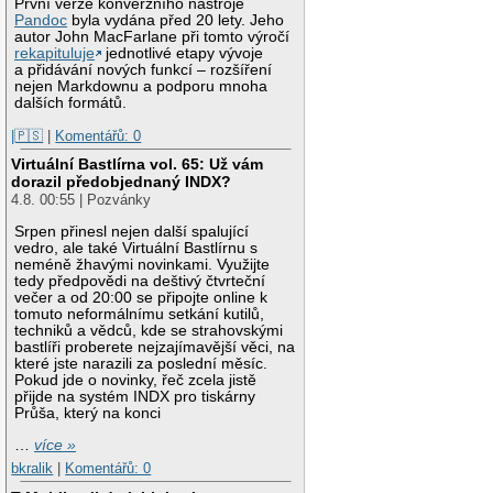
První verze konverzního nástroje
Pandoc
byla vydána před 20 lety. Jeho
autor John MacFarlane při tomto výročí
rekapituluje
jednotlivé etapy vývoje
a přidávání nových funkcí – rozšíření
nejen Markdownu a podporu mnoha
dalších formátů.
|🇵🇸
|
Komentářů: 0
Virtuální Bastlírna vol. 65: Už vám
dorazil předobjednaný INDX?
4.8. 00:55 | Pozvánky
Srpen přinesl nejen další spalující
vedro, ale také Virtuální Bastlírnu s
neméně žhavými novinkami. Využijte
tedy předpovědi na deštivý čtvrteční
večer a od 20:00 se připojte online k
tomuto neformálnímu setkání kutilů,
techniků a vědců, kde se strahovskými
bastlíři proberete nejzajímavější věci, na
které jste narazili za poslední měsíc.
Pokud jde o novinky, řeč zcela jistě
přijde na systém INDX pro tiskárny
Průša, který na konci
…
více »
bkralik
|
Komentářů: 0