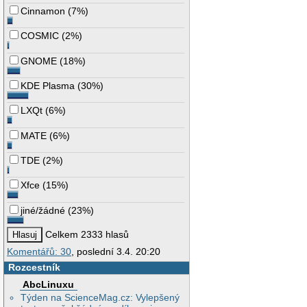
Cinnamon
(
7%
)
COSMIC
(
2%
)
GNOME
(
18%
)
KDE Plasma
(
30%
)
LXQt
(
6%
)
MATE
(
6%
)
TDE
(
2%
)
Xfce
(
15%
)
jiné/žádné
(
23%
)
Celkem 2333 hlasů
Komentářů: 30
, poslední 3.4. 20:20
Rozcestník
AbcLinuxu
Týden na ScienceMag.cz: Vylepšený