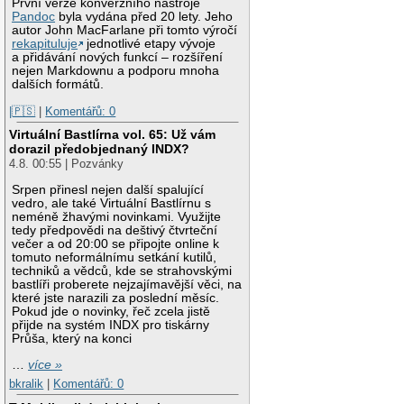
První verze konverzního nástroje
Pandoc
byla vydána před 20 lety. Jeho
autor John MacFarlane při tomto výročí
rekapituluje
jednotlivé etapy vývoje
a přidávání nových funkcí – rozšíření
nejen Markdownu a podporu mnoha
dalších formátů.
|🇵🇸
|
Komentářů: 0
Virtuální Bastlírna vol. 65: Už vám
dorazil předobjednaný INDX?
4.8. 00:55 | Pozvánky
Srpen přinesl nejen další spalující
vedro, ale také Virtuální Bastlírnu s
neméně žhavými novinkami. Využijte
tedy předpovědi na deštivý čtvrteční
večer a od 20:00 se připojte online k
tomuto neformálnímu setkání kutilů,
techniků a vědců, kde se strahovskými
bastlíři proberete nejzajímavější věci, na
které jste narazili za poslední měsíc.
Pokud jde o novinky, řeč zcela jistě
přijde na systém INDX pro tiskárny
Průša, který na konci
…
více »
bkralik
|
Komentářů: 0