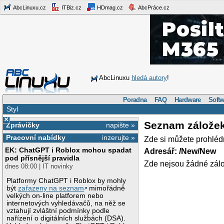
AbcLinuxu.cz
ITBiz.cz
HDmag.cz
AbcPráce.cz
AbcLinuxu
hledá autory
!
Poradna
FAQ
Hardware
Softw
Styl
×
Seznam zálože
Zprávičky
napište »
Pracovní nabídky
inzerujte »
Zde si můžete prohléd
EK: ChatGPT i Roblox mohou spadat
Adresář: /New/New
pod přísnější pravidla
Zde nejsou žádné zálo
dnes 08:00 | IT novinky
Platformy ChatGPT i Roblox by mohly
být
zařazeny na seznam
mimořádně
velkých on-line platforem nebo
internetových vyhledávačů, na něž se
vztahují zvláštní podmínky podle
nařízení o digitálních službách (DSA).