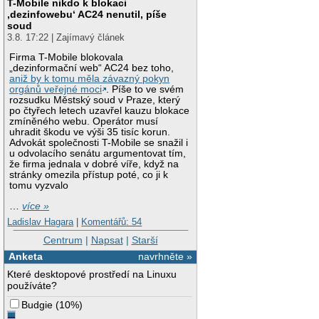
T-Mobile nikdo k blokaci
‚dezinfowebu‘ AC24 nenutil, píše
soud
3.8. 17:22 | Zajímavý článek
Firma T-Mobile blokovala
„dezinformační web“ AC24 bez toho,
aniž by k tomu měla závazný pokyn
orgánů veřejné moci
. Píše to ve svém
rozsudku Městský soud v Praze, který
po čtyřech letech uzavřel kauzu blokace
zmíněného webu. Operátor musí
uhradit škodu ve výši 35 tisíc korun.
Advokát společnosti T-Mobile se snažil i
u odvolacího senátu argumentovat tím,
že firma jednala v dobré víře, když na
stránky omezila přístup poté, co ji k
tomu vyzvalo
…
více »
Ladislav Hagara
|
Komentářů: 54
Centrum
|
Napsat
|
Starší
Anketa
navrhněte »
Které desktopové prostředí na Linuxu
používáte?
Budgie
(
10%
)