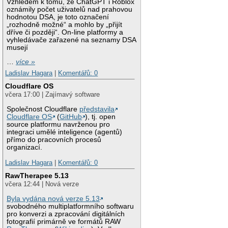
Vzhledem k tomu, že ChatGPT i Roblox
oznámily počet uživatelů nad prahovou
hodnotou DSA, je toto označení
„rozhodně možné“ a mohlo by „přijít
dříve či později“. On-line platformy a
vyhledávače zařazené na seznamy DSA
musejí
…
více »
Ladislav Hagara
|
Komentářů: 0
Cloudflare OS
včera 17:00 | Zajímavý software
Společnost Cloudflare
představila
Cloudflare OS
(
GitHub
), tj. open
source platformu navrženou pro
integraci umělé inteligence (agentů)
přímo do pracovních procesů
organizací.
Ladislav Hagara
|
Komentářů: 0
RawTherapee 5.13
včera 12:44 | Nová verze
Byla vydána nová verze 5.13
svobodného multiplatformního softwaru
pro konverzi a zpracování digitálních
fotografií primárně ve formátů RAW