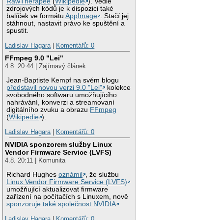
RawTherapee
(
Wikipedie
). Vedle
zdrojových kódů je k dispozici také
balíček ve formátu
AppImage
. Stačí jej
stáhnout, nastavit právo ke spuštění a
spustit.
Ladislav Hagara
|
Komentářů: 0
FFmpeg 9.0 "Lei"
4.8. 20:44 | Zajímavý článek
Jean-Baptiste Kempf na svém blogu
představil novou verzi 9.0 "Lei"
kolekce
svobodného softwaru umožňujícího
nahrávání, konverzi a streamovaní
digitálního zvuku a obrazu
FFmpeg
(
Wikipedie
).
Ladislav Hagara
|
Komentářů: 0
NVIDIA sponzorem služby Linux
Vendor Firmware Service (LVFS)
4.8. 20:11 | Komunita
Richard Hughes
oznámil
, že službu
Linux Vendor Firmware Service (LVFS)
umožňující aktualizovat firmware
zařízení na počítačích s Linuxem, nově
sponzoruje také společnost NVIDIA
.
Ladislav Hagara
|
Komentářů: 0