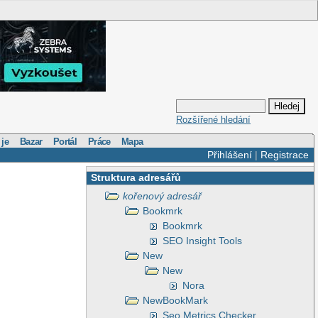
Rozšířené hledání
 je
Bazar
Portál
Práce
Mapa
Přihlášení
|
Registrace
Struktura adresářů
kořenový adresář
Bookmrk
Bookmrk
SEO Insight Tools
New
New
Nora
NewBookMark
Seo Metrics Checker