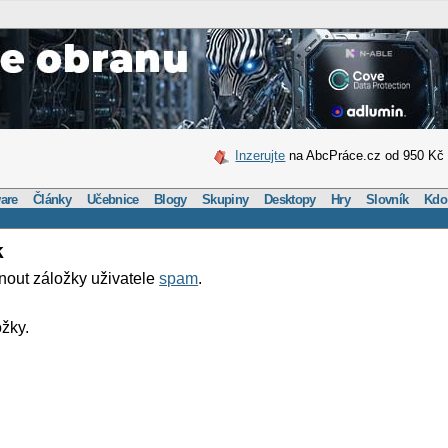
Inzerujte
na AbcPráce.cz od 950 Kč
are
Články
Učebnice
Blogy
Skupiny
Desktopy
Hry
Slovník
Kdo
k
nout záložky uživatele
spam
.
žky.