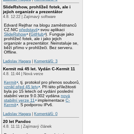
SlideRshow, prohlížeč fotek, ale i
jejich organizér a prezentátor
4.8. 12:22 | Zajímavý software
Edvard Rejthar na blogu zaměstnanců
CZ.NIC
představil
svou aplikaci
SlideRshow
(
GitHub
). Funguje jako
prohlížeč fotek, ale i jako jejich
organizér a prezentátor. Neinstaluje se,
běží přímo v prohlížeči. Bez serveru.
Offline.
Ladislav Hagara
|
Komentářů: 3
Kermit má 45 let. Vydán C-Kermit 11
4.8. 11:44 | Nová verze
Kermit
, tj. protokol pro přenos souborů,
vznikl před 45 lety
. Při této příležitosti
byla po 15 letech od vydání poslední
stabilní verze 9.0.302 vydána
nová
stabilní verze 11
implementace
C-
Kermit
. S podporou IPv6.
Ladislav Hagara
|
Komentářů: 0
20 let Pandoc
4.8. 11:11 | Zajímavý článek