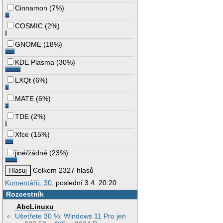
Cinnamon
(
7%
)
COSMIC
(
2%
)
GNOME
(
18%
)
KDE Plasma
(
30%
)
LXQt
(
6%
)
MATE
(
6%
)
TDE
(
2%
)
Xfce
(
15%
)
jiné/žádné
(
23%
)
Celkem 2327 hlasů
Komentářů: 30
, poslední 3.4. 20:20
Rozcestník
AbcLinuxu
Ušetřete 30 %: Windows 11 Pro jen