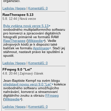
organizací.
Ladislav Hagara
|
Komentářů: 0
RawTherapee 5.13
5.8. 12:44 | Nová verze
Byla vydána nová verze 5.13
svobodného multiplatformního softwaru
pro konverzi a zpracování digitálních
fotografií primárně ve formátů RAW
RawTherapee
(
Wikipedie
). Vedle
zdrojových kódů je k dispozici také
balíček ve formátu
AppImage
. Stačí jej
stáhnout, nastavit právo ke spuštění a
spustit.
Ladislav Hagara
|
Komentářů: 0
FFmpeg 9.0 "Lei"
4.8. 20:44 | Zajímavý článek
Jean-Baptiste Kempf na svém blogu
představil novou verzi 9.0 "Lei"
kolekce
svobodného softwaru umožňujícího
nahrávání, konverzi a streamovaní
digitálního zvuku a obrazu
FFmpeg
(
Wikipedie
).
Ladislav Hagara
|
Komentářů: 0