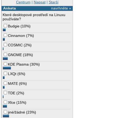
Centrum
|
Napsat
|
Starší
Anketa
navrhněte »
Které desktopové prostředí na Linuxu
používáte?
Budgie
(
10%
)
Cinnamon
(
7%
)
COSMIC
(
2%
)
GNOME
(
18%
)
KDE Plasma
(
30%
)
LXQt
(
6%
)
MATE
(
6%
)
TDE
(
2%
)
Xfce
(
15%
)
jiné/žádné
(
23%
)