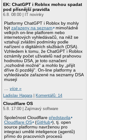
EK: ChatGPT i Roblox mohou spadat
pod přísnější pravidla
6.8. 08:00 | IT novinky
Platformy ChatGPT i Roblox by mohly
být
zařazeny na seznam
mimořádně
velkých on-line platforem nebo
internetových vyhledávačů, na něž se
vztahují zvláštní podmínky podle
nařízení o digitálních službách (DSA).
Vzhledem k tomu, že ChatGPT i Roblox
oznámily počet uživatelů nad prahovou
hodnotou DSA, je toto označení
„rozhodně možné“ a mohlo by „přijít
dříve či později“. On-line platformy a
vyhledávače zařazené na seznamy DSA
musejí
…
více »
Ladislav Hagara
|
Komentářů: 14
Cloudflare OS
5.8. 17:00 | Zajímavý software
Společnost Cloudflare
představila
Cloudflare OS
(
GitHub
), tj. open
source platformu navrženou pro
integraci umělé inteligence (agentů)
přímo do pracovních procesů