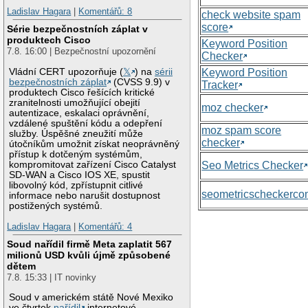
Ladislav Hagara
|
Komentářů: 8
check website spam
score
Série bezpečnostních záplat v
produktech Cisco
Keyword Position
7.8. 16:00 | Bezpečnostní upozornění
Checker
Keyword Position
Vládní CERT upozorňuje (
𝕏
) na
sérii
bezpečnostních záplat
(CVSS 9.9) v
Tracker
produktech Cisco řešících kritické
zranitelnosti umožňující obejití
moz checker
autentizace, eskalaci oprávnění,
vzdálené spuštění kódu a odepření
moz spam score
služby. Úspěšné zneužití může
checker
útočníkům umožnit získat neoprávněný
přístup k dotčeným systémům,
Seo Metrics Checker
kompromitovat zařízení Cisco Catalyst
SD-WAN a Cisco IOS XE, spustit
libovolný kód, zpřístupnit citlivé
seometricscheckerc
informace nebo narušit dostupnost
postižených systémů.
Ladislav Hagara
|
Komentářů: 4
Soud nařídil firmě Meta zaplatit 567
milionů USD kvůli újmě způsobené
dětem
7.8. 15:33 | IT novinky
Soud v americkém státě Nové Mexiko
ve čtvrtek
nařídil
internetové