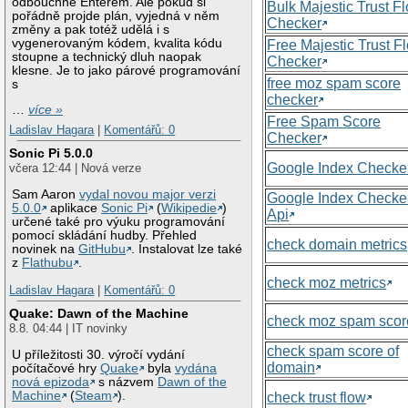
odbouchne Enterem. Ale pokud si
Bulk Majestic Trust F
pořádně projde plán, vyjedná v něm
Checker
změny a pak totéž udělá i s
vygenerovaným kódem, kvalita kódu
Free Majestic Trust F
stoupne a technický dluh naopak
Checker
klesne. Je to jako párové programování
free moz spam score
s
checker
…
více »
Free Spam Score
Ladislav Hagara
|
Komentářů: 0
Checker
Sonic Pi 5.0.0
Google Index Checke
včera 12:44 | Nová verze
Sam Aaron
vydal novou major verzi
Google Index Checke
5.0.0
aplikace
Sonic Pi
(
Wikipedie
)
Api
určené také pro výuku programování
pomocí skládání hudby. Přehled
check domain metrics
novinek na
GitHubu
. Instalovat lze také
z
Flathubu
.
check moz metrics
Ladislav Hagara
|
Komentářů: 0
Quake: Dawn of the Machine
check moz spam scor
8.8. 04:44 | IT novinky
check spam score of
U příležitosti 30. výročí vydání
domain
počítačové hry
Quake
byla
vydána
nová epizoda
s názvem
Dawn of the
Machine
(
Steam
).
check trust flow