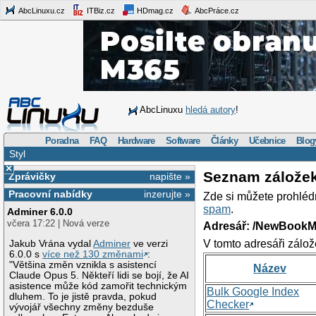
AbcLinuxu.cz
ITBiz.cz
HDmag.cz
AbcPráce.cz
AbcLinuxu
hledá autory
!
Poradna
FAQ
Hardware
Software
Články
Učebnice
Blog
Styl
×
Seznam zálože
Zprávičky
napište »
Pracovní nabídky
inzerujte »
Zde si můžete prohléd
spam
.
Adminer 6.0.0
včera 17:22 | Nová verze
Adresář: /NewBookM
V tomto adresáři zálož
Jakub Vrána vydal
Adminer
ve verzi
6.0.0 s
více než 130 změnami
:
"Většina změn vznikla s asistencí
Název
Claude Opus 5. Někteří lidi se bojí, že AI
asistence může kód zamořit technickým
Bulk Google Index
dluhem. To je jistě pravda, pokud
Checker
vývojář všechny změny bezduše