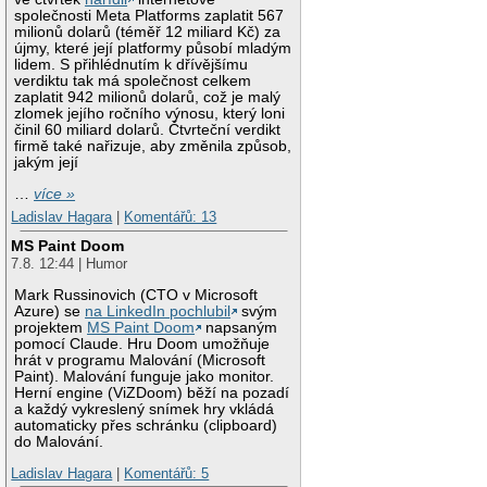
společnosti Meta Platforms zaplatit 567
milionů dolarů (téměř 12 miliard Kč) za
újmy, které její platformy působí mladým
lidem. S přihlédnutím k dřívějšímu
verdiktu tak má společnost celkem
zaplatit 942 milionů dolarů, což je malý
zlomek jejího ročního výnosu, který loni
činil 60 miliard dolarů. Čtvrteční verdikt
firmě také nařizuje, aby změnila způsob,
jakým její
…
více »
Ladislav Hagara
|
Komentářů: 13
MS Paint Doom
7.8. 12:44 | Humor
Mark Russinovich (CTO v Microsoft
Azure) se
na LinkedIn pochlubil
svým
projektem
MS Paint Doom
napsaným
pomocí Claude. Hru Doom umožňuje
hrát v programu Malování (Microsoft
Paint). Malování funguje jako monitor.
Herní engine (ViZDoom) běží na pozadí
a každý vykreslený snímek hry vkládá
automaticky přes schránku (clipboard)
do Malování.
Ladislav Hagara
|
Komentářů: 5