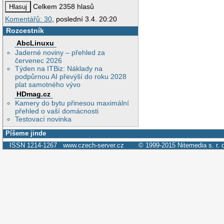
Celkem 2358 hlasů
Komentářů: 30
, poslední 3.4. 20:20
Rozcestník
AbcLinuxu
Jaderné noviny – přehled za
červenec 2026
Týden na ITBiz: Náklady na
podpůrnou AI převýší do roku 2028
plat samotného vývo
HDmag.cz
Kamery do bytu přinesou maximální
přehled o vaší domácnosti
Testovací novinka
Píšeme jinde
ISSN 1214-1267
www.czech-server.cz
© 1999-2015
Nitemedia s. r. 