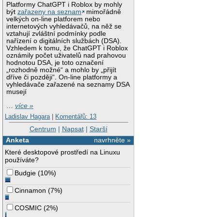
Platformy ChatGPT i Roblox by mohly
být
zařazeny na seznam
mimořádně
velkých on-line platforem nebo
internetových vyhledávačů, na něž se
vztahují zvláštní podmínky podle
nařízení o digitálních službách (DSA).
Vzhledem k tomu, že ChatGPT i Roblox
oznámily počet uživatelů nad prahovou
hodnotou DSA, je toto označení
„rozhodně možné“ a mohlo by „přijít
dříve či později“. On-line platformy a
vyhledávače zařazené na seznamy DSA
musejí
…
více »
Ladislav Hagara
|
Komentářů: 13
Centrum
|
Napsat
|
Starší
Anketa
navrhněte »
Které desktopové prostředí na Linuxu
používáte?
Budgie
(
10%
)
Cinnamon
(
7%
)
COSMIC
(
2%
)