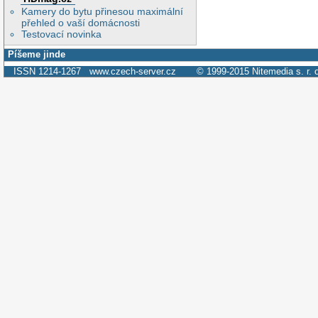
Kamery do bytu přinesou maximální
přehled o vaší domácnosti
Testovací novinka
Píšeme jinde
ISSN 1214-1267
www.czech-server.cz
© 1999-2015
Nitemedia s. r. 