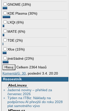
GNOME
(
18%
)
KDE Plasma
(
30%
)
LXQt
(
6%
)
MATE
(
6%
)
TDE
(
2%
)
Xfce
(
15%
)
jiné/žádné
(
23%
)
Celkem 2364 hlasů
Komentářů: 30
, poslední 3.4. 20:20
Rozcestník
AbcLinuxu
Jaderné noviny – přehled za
červenec 2026
Týden na ITBiz: Náklady na
podpůrnou AI převýší do roku 2028
plat samotného vývo
HDmag.cz