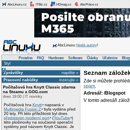
AbcLinuxu.cz
ITBiz.cz
HDmag.cz
AbcPráce.cz
AbcLinuxu
hledá autory
!
Poradna
FAQ
Hardware
Software
Články
Učebnice
Blog
Styl
×
Seznam zálože
Zprávičky
napište »
Pracovní nabídky
inzerujte »
Zde si můžete prohléd
spam
.
Počítačová hra Knytt Classic zdarma
na Steamu a GOG.com
Adresář: /Blogspot
dnes 19:00 | IT novinky
V tomto adresáři zálož
Počítačová hra
Knytt
napsaná v
Multimedia Fusion 2
byla vydána před
20 lety. Při této příležitosti byl dnes
představen moderní port
(
YouTube
)
této plošinovky na současné operační
systémy pod názvem Knytt Classic. Je