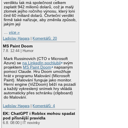
verdiktu tak má společnost celkem
zaplatit 942 milionů dolarů, což je malý
zlomek jejího ročního výnosu, který loni
činil 60 miliard dolarů. Čtvrteční verdikt
firmě také nařizuje, aby změnila způsob,
jakým její
…
více »
Ladislav Hagara
|
Komentářů: 20
MS Paint Doom
7.8. 12:44 | Humor
Mark Russinovich (CTO v Microsoft
Azure) se
na LinkedIn pochlubil
svým
projektem
MS Paint Doom
napsaným
pomocí Claude. Hru Doom umožňuje
hrát v programu Malování (Microsoft
Paint). Malování funguje jako monitor.
Herní engine (ViZDoom) běží na pozadí
a každý vykreslený snímek hry vkládá
automaticky přes schránku (clipboard)
do Malování.
Ladislav Hagara
|
Komentářů: 4
EK: ChatGPT i Roblox mohou spadat
pod přísnější pravidla
6.8. 08:00 | IT novinky