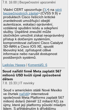
7.8. 16:00 | Bezpečnostní upozornění
Vládní CERT upozorňuje (
𝕏
) na
sérii
bezpečnostních záplat
(CVSS 9.9) v
produktech Cisco řešících kritické
zranitelnosti umožňující obejití
autentizace, eskalaci oprávnění,
vzdálené spuštění kódu a odepření
služby. Úspěšné zneužití může
útočníkům umožnit získat neoprávněný
přístup k dotčeným systémům,
kompromitovat zařízení Cisco Catalyst
SD-WAN a Cisco IOS XE, spustit
libovolný kód, zpřístupnit citlivé
informace nebo narušit dostupnost
postižených systémů.
Ladislav Hagara
|
Komentářů: 6
Soud nařídil firmě Meta zaplatit 567
milionů USD kvůli újmě způsobené
dětem
7.8. 15:33 | IT novinky
Soud v americkém státě Nové Mexiko
ve čtvrtek
nařídil
internetové
společnosti Meta Platforms zaplatit 567
milionů dolarů (téměř 12 miliard Kč) za
újmy, které její platformy působí mladým
lidem. S přihlédnutím k dřívějšímu