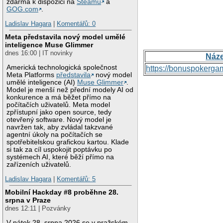
zdarma k dispozici na
Steamu
a
GOG.com
.
Ladislav Hagara
|
Komentářů: 0
Meta představila nový model umělé
inteligence Muse Glimmer
dnes 16:00 | IT novinky
Náz
Americká technologická společnost
https://bonuspokerga
Meta Platforms
představila
nový model
umělé inteligence (AI)
Muse Glimmer
.
Model je menší než přední modely AI od
konkurence a má běžet přímo na
počítačích uživatelů. Meta model
zpřístupní jako open source, tedy
otevřený software. Nový model je
navržen tak, aby zvládal takzvané
agentní úkoly na počítačích se
spotřebitelskou grafickou kartou. Klade
si tak za cíl uspokojit poptávku po
systémech AI, které běží přímo na
zařízeních uživatelů.
Ladislav Hagara
|
Komentářů: 5
Mobilní Hackday #8 proběhne 28.
srpna v Praze
dnes 12:11 | Pozvánky
V pátek 28. srpna 2026 se v pražském