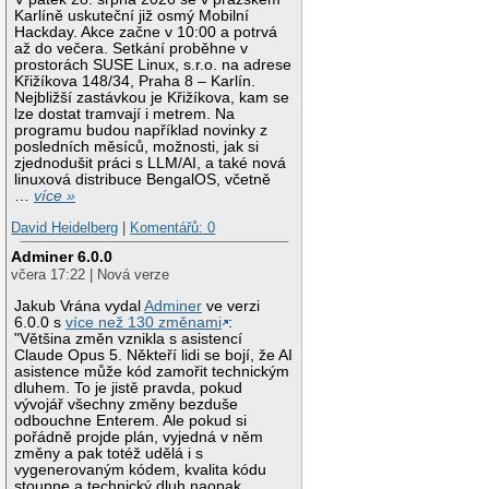
Karlíně uskuteční již osmý Mobilní
Hackday. Akce začne v 10:00 a potrvá
až do večera. Setkání proběhne v
prostorách SUSE Linux, s.r.o. na adrese
Křižíkova 148/34, Praha 8 – Karlín.
Nejbližší zastávkou je Křižíkova, kam se
lze dostat tramvají i metrem. Na
programu budou například novinky z
posledních měsíců, možnosti, jak si
zjednodušit práci s LLM/AI, a také nová
linuxová distribuce BengalOS, včetně
…
více »
David Heidelberg
|
Komentářů: 0
Adminer 6.0.0
včera 17:22 | Nová verze
Jakub Vrána vydal
Adminer
ve verzi
6.0.0 s
více než 130 změnami
:
"Většina změn vznikla s asistencí
Claude Opus 5. Někteří lidi se bojí, že AI
asistence může kód zamořit technickým
dluhem. To je jistě pravda, pokud
vývojář všechny změny bezduše
odbouchne Enterem. Ale pokud si
pořádně projde plán, vyjedná v něm
změny a pak totéž udělá i s
vygenerovaným kódem, kvalita kódu
stoupne a technický dluh naopak