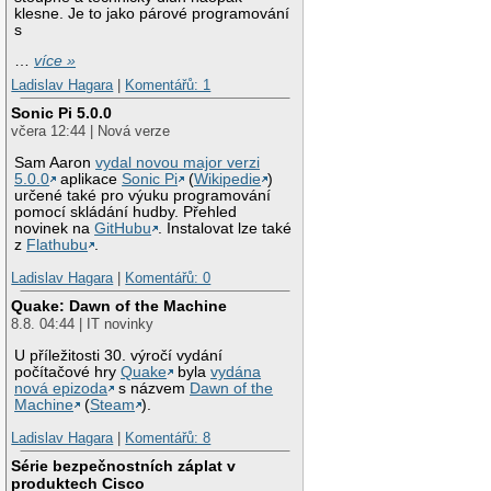
klesne. Je to jako párové programování
s
…
více »
Ladislav Hagara
|
Komentářů: 1
Sonic Pi 5.0.0
včera 12:44 | Nová verze
Sam Aaron
vydal novou major verzi
5.0.0
aplikace
Sonic Pi
(
Wikipedie
)
určené také pro výuku programování
pomocí skládání hudby. Přehled
novinek na
GitHubu
. Instalovat lze také
z
Flathubu
.
Ladislav Hagara
|
Komentářů: 0
Quake: Dawn of the Machine
8.8. 04:44 | IT novinky
U příležitosti 30. výročí vydání
počítačové hry
Quake
byla
vydána
nová epizoda
s názvem
Dawn of the
Machine
(
Steam
).
Ladislav Hagara
|
Komentářů: 8
Série bezpečnostních záplat v
produktech Cisco